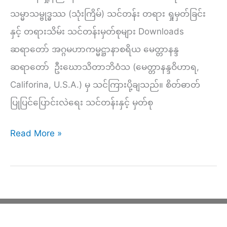
နည်း
သမ္မာသမ္ဗုဒ္ဓဿ (သုံးကြိမ်) သင်တန်း တရား ရှုမှတ်ခြင်း
(၂)
နှင့် တရားသိမ်း သင်တန်းမှတ်စုများ Downloads
ဆရာတော် အဂ္ဂမဟာကမ္မဋ္ဌာနာစရိယ မေတ္တာနန္ဒ
ဆရာတော် ဦးဃောသိတာဘိဝံသ (မေတ္တာနန္ဒဝိဟာရ,
Califorina, U.S.A.) မှ သင်ကြားပို့ချသည်။ စိတ်ဓာတ်
ပြုပြင်ပြောင်းလဲရေး သင်တန်းနှင့် မှတ်စု
နံနက်
Read More »
(၁၉၉)
–
ဝိပဿနာ
ရှု
နည်း