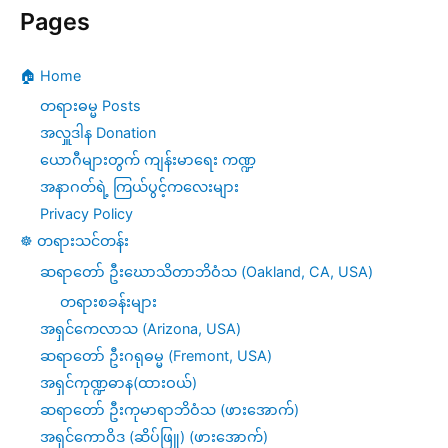
Pages
🏠 Home
တရားဓမ္မ Posts
အလှူဒါန Donation
ယောဂီများတွက် ကျန်းမာရေး ကဏ္ဍ
အနာဂတ်ရဲ့ ကြယ်ပွင့်ကလေးများ
Privacy Policy
☸️ တရားသင်တန်း
ဆရာတော် ဦးဃောသိတာဘိဝံသ (Oakland, CA, USA)
တရားစခန်းများ
အရှင်ကေလာသ (Arizona, USA)
ဆရာတော် ဦးဂရုဓမ္မ (Fremont, USA)
အရှင်ကုဏ္ဍဓာန(ထားဝယ်)
ဆရာတော် ဦးကုမာရာဘိဝံသ (ဖားအောက်)
အရှင်ကောဝိဒ (ဆိပ်ဖြူ) (ဖားအောက်)