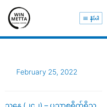
Skip
to
နှိပ်
content
နှိပ်ပါ
ပါ
February 25, 2022
ညနေ (၂၄၂) – ပညာစရိုက်ရှိသူ