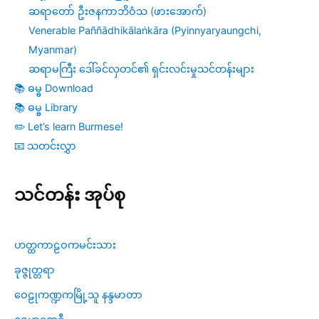
ဆရာတော် ဦးဇနကာဘိဝံသ (ဖားအောက်)
Venerable Paññādhikālaṅkāra (Pyinnyaryaungchi,
Myanmar)
ဆရာမကြီး ဒေါ်ခင်လှတင်၏ ရှင်းလင်းမှုသင်တန်းများ
📚 ဓမ္ဓ Download
📚 ဓမ္ဓ Library
✏️ Let’s learn Burmese!
📧 သတင်းလွှာ
သင်တန်း အုပ်စု
ဟတ္ထကာဠဝကမင်းသား
ခုဇ္ဇုတ္တရာ
ဝေဠုကဏ္ဍကမြို့သူ နန္ဒမာတာ