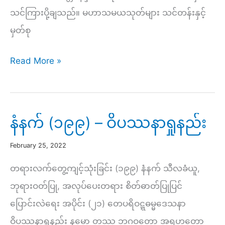
သင်ကြားပို့ချသည်။ မဟာသမယသုတ်များ သင်တန်းနှင့်
မှတ်စု
ညနေ
Read More »
(၂၄၂)
–
ပညာ
နံနက် (၁၉၉) – ဝိပဿနာရှုနည်း
စရိုက်
February 25, 2022
ရှိ
သူ
တရားလက်တွေ့ကျင့်သုံးခြင်း (၁၉၉) နံနက် သီလခံယူ,
တို့
ဘုရားဝတ်ပြု, အလုပ်ပေးတရား စိတ်ဓာတ်ပြုပြင်
အတွက်
ပြောင်းလဲရေး အပိုင်း (၂၁) တေပရိဝဋ္ဋဓမ္မဒေသနာ
ကျင့်
ဝိပဿနာရှုနည်း နမော တဿ ဘဂဝတော အရဟတော