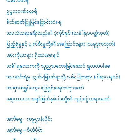
ခေမာထေရီ
ဥပ္ပလဝဏ်ထေရီ
စိတ်ဓာတ်ပြုပြင်ပြောင်းလဲရေး
ဘဝသံသရာခရီးသည်၏ ပဲ့ကိုင်ရှင် (သင်္ခါရုပပတ္တိသုတ်)
ပြည့်စုံမှုနှင့် ပျက်စီးမှုတို့၏ အကြောင်းများ (သမုဒ္ဒကသုတ်)
အားကိုးတရား ရှိထားစေချင်
သင်္ခါရလောကကို သုညသဘောမြင်အောင် ရှုတတ်ပါစေ
ဘဝဆင်းရဲမှ လွတ်မြောက်ရာသို့ လမ်းပြတရား (ပါရာယနဝဂ်)
တဏှာအရှုပ်ထွေး ဖြေရှင်းရေးတရားတော်
အဂ္ဂသာဝက အရှင်မြတ်နှစ်ပါးတို့၏ ကျင့်စဥ်တရားတော်
အဘိဓမ္မ – ကမ္မဋ္ဌာန်းပိုင်း
အဘိဓမ္မ – ဝီထိပိုင်း