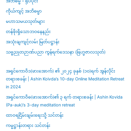
အဘိဓမ္မ – ရုပ်ပိုင်း
ကိုယ်ကျင့် အဘိဓမ္မာ
မဟာသမယသုတ်များ
တန်ဖိုးရှိသောဘဝနေနည်း
အသုံးချကျင့်လမ်း မြတ်ပဋ္ဌာန်း
သဗ္ဗညုတဉာဏ်ပညာ ကွန်ရက်ဒေသနာ (ဗြဟ္မဇာလသုတ်)
အရှင်ကောဝိဒ(ဖားအောက်) ၏ ၂၀၂၄ ခုနှစ် (၁၀)ရက် အွန်လိုင်း
တရားစခန်း | Ashin Koivda’s 10-day Online Meditation Retreat
in 2024
အရှင်ကောဝိဓ(ဖားအောက်)၏ ၃ ရက် တရားစခန်း | Ashin Kovida
(Pa-auk)’s 3-day meditation retreat
ထာဝရငြိမ်းချမ်းရေးသို့ သင်တန်း
ကမ္မဋ္ဌာန်းတရား သင်တန်း