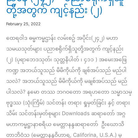
တို့အတွက် ကျင့်နည်း (၂)
February 25, 2022
ထေရဝါဒ ဓမ္မကမ္မဌာန်း လမ်းစဥ် အပိုင်း(၂၄၂) မဟာ
သမယသုတ်များ ပညာစရိုက်ရှိသူတို့အတွက် ကျင့်နည်း
(၂) (ပုရာဘေဒသုတ်၊ သုတ္တနိပါတ် ၊ ၄၁၁ ) အမေးအဖြေ
ကဏ္ဍ အဘယ်သူသည် မိမိကိုယ်ကို ချစ်အပ်သည် မည်ပါ
သလဲ? အဘယ်သူသည် မိမိကိုယ်ကို မချစ်အပ်သည် မည်
ပါသလဲ? နမော တဿ ဘဂဝတော အရဟတော သမ္မာသမ္
ဗုဒ္ဓဿ (သုံးကြိမ်) သင်တန်း တရား ရှုမှတ်ခြင်း နှင့် တရား
သိမ်း သင်တန်းမှတ်စုများ Downloads ဆရာတော် အဂ္ဂ
မဟာကမ္မဋ္ဌာနာစရိယ မေတ္တာနန္ဒဆရာတော် ဦးဃောသိ
တာဘိဝံသ (မေတ္တာနန္ဒဝိဟာရ, Califorina, U.S.A.) မှ