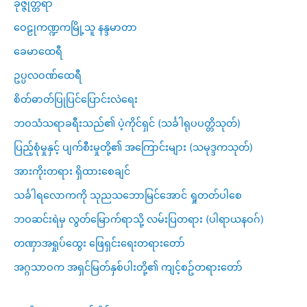
ခုဇ္ဇုတ္တရာ
ဝေဠုကဏ္ဍကမြို့သူ နန္ဒမာတာ
ခေမာထေရီ
ဥပ္ပလဝဏ်ထေရီ
စိတ်ဓာတ်ပြုပြင်ပြောင်းလဲရေး
ဘဝသံသရာခရီးသည်၏ ပဲ့ကိုင်ရှင် (သင်္ခါရုပပတ္တိသုတ်)
ပြည့်စုံမှုနှင့် ပျက်စီးမှုတို့၏ အကြောင်းများ (သမုဒ္ဒကသုတ်)
အားကိုးတရား ရှိထားစေချင်
သင်္ခါရလောကကို သုညသဘောမြင်အောင် ရှုတတ်ပါစေ
ဘဝဆင်းရဲမှ လွတ်မြောက်ရာသို့ လမ်းပြတရား (ပါရာယနဝဂ်)
တဏှာအရှုပ်ထွေး ဖြေရှင်းရေးတရားတော်
အဂ္ဂသာဝက အရှင်မြတ်နှစ်ပါးတို့၏ ကျင့်စဥ်တရားတော်