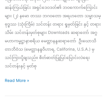
နည်း
ဆန်းကြယ်ခြင်း အရှင်ဒေဝဒတ်၏ ဘဝကောက်ကြောင်း
(၁)
များ (၂) နမော တဿ ဘဂဝတော အရဟတော သမ္မာသမ္
ဗုဒ္ဓဿ (သုံးကြိမ်) သင်တန်း တရား ရှုမှတ်ခြင်း နှင့် တရား
သိမ်း သင်တန်းမှတ်စုများ Downloads ဆရာတော် အဂ္ဂ
မဟာကမ္မဋ္ဌာနာစရိယ မေတ္တာနန္ဒဆရာတော် ဦးဃောသိ
တာဘိဝံသ (မေတ္တာနန္ဒဝိဟာရ, Califorina, U.S.A.) မှ
သင်ကြားပို့ချသည်။ စိတ်ဓာတ်ပြုပြင်ပြောင်းလဲရေး
သင်တန်းနှင့် မှတ်စု
နံနက်
Read More »
(၁၉၇)
–
အရှင်