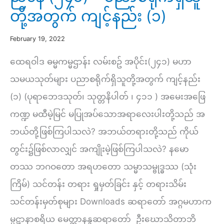
တို့အတွက် ကျင့်နည်း (၁)
February 19, 2022
ထေရဝါဒ ဓမ္မကမ္မဌာန်း လမ်းစဥ် အပိုင်း(၂၄၁) မဟာ
သမယသုတ်များ ပညာစရိုက်ရှိသူတို့အတွက် ကျင့်နည်း
(၁) (ပုရာဘေဒသုတ်၊ သုတ္တနိပါတ် ၊ ၄၁၁ ) အမေးအဖြေ
ကဏ္ဍ မထီမဲ့မြင် မပြုအပ်သောအရာလေးပါးတို့သည် အ
ဘယ်တို့ဖြစ်ကြပါသလဲ? အဘယ်တရားတို့သည် ကိုယ်
တွင်း၌ဖြစ်လာလျှင် အကျိုးမဲ့ဖြစ်ကြပါသလဲ? နမော
တဿ ဘဂဝတော အရဟတော သမ္မာသမ္ဗုဒ္ဓဿ (သုံး
ကြိမ်) သင်တန်း တရား ရှုမှတ်ခြင်း နှင့် တရားသိမ်း
သင်တန်းမှတ်စုများ Downloads ဆရာတော် အဂ္ဂမဟာက
မ္မဋ္ဌာနာစရိယ မေတ္တာနန္ဒဆရာတော် ဦးဃောသိတာဘိ