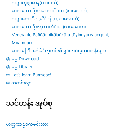
အရှင်ကုဏ္ဍဓာန(ထားဝယ်)
ဆရာတော် ဦးကုမာရာဘိဝံသ (ဖားအောက်)
အရှင်ကောဝိဒ (ဆိပ်ဖြူ) (ဖားအောက်)
ဆရာတော် ဦးဇနကာဘိဝံသ (ဖားအောက်)
Venerable Paññādhikālaṅkāra (Pyinnyaryaungchi,
Myanmar)
ဆရာမကြီး ဒေါ်ခင်လှတင်၏ ရှင်းလင်းမှုသင်တန်းများ
📚 ဓမ္ဓ Download
📚 ဓမ္ဓ Library
✏️ Let’s learn Burmese!
📧 သတင်းလွှာ
သင်တန်း အုပ်စု
ဟတ္ထကာဠဝကမင်းသား