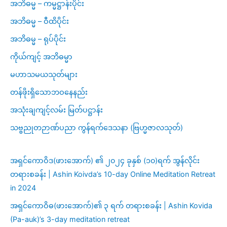
အဘိဓမ္မ – ကမ္မဋ္ဌာန်းပိုင်း
အဘိဓမ္မ – ဝီထိပိုင်း
အဘိဓမ္မ – ရုပ်ပိုင်း
ကိုယ်ကျင့် အဘိဓမ္မာ
မဟာသမယသုတ်များ
တန်ဖိုးရှိသောဘဝနေနည်း
အသုံးချကျင့်လမ်း မြတ်ပဋ္ဌာန်း
သဗ္ဗညုတဉာဏ်ပညာ ကွန်ရက်ဒေသနာ (ဗြဟ္မဇာလသုတ်)
အရှင်ကောဝိဒ(ဖားအောက်) ၏ ၂၀၂၄ ခုနှစ် (၁၀)ရက် အွန်လိုင်း
တရားစခန်း | Ashin Koivda’s 10-day Online Meditation Retreat
in 2024
အရှင်ကောဝိဓ(ဖားအောက်)၏ ၃ ရက် တရားစခန်း | Ashin Kovida
(Pa-auk)’s 3-day meditation retreat