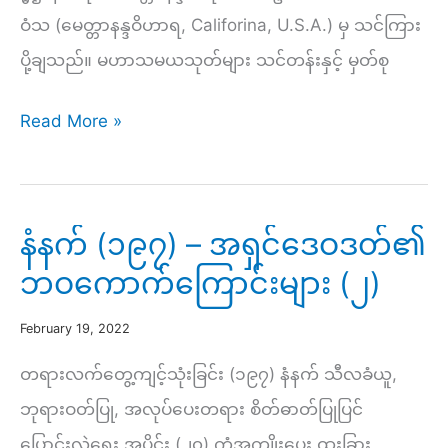
ဝံသ (မေတ္တာနန္ဒဝိဟာရ, Califorina, U.S.A.) မှ သင်ကြား
ပို့ချသည်။ မဟာသမယသုတ်များ သင်တန်းနှင့် မှတ်စု
ညနေ
Read More »
(၂၄၁)
–
ပညာ
နံနက် (၁၉၇) – အရှင်ဒေဝဒတ်၏
စရိုက်
ဘဝကောက်ကြောင်းများ (၂)
ရှိ
သူ
February 19, 2022
တို့
တရားလက်တွေ့ကျင့်သုံးခြင်း (၁၉၇) နံနက် သီလခံယူ,
အတွက်
ဘုရားဝတ်ပြု, အလုပ်ပေးတရား စိတ်ဓာတ်ပြုပြင်
ကျင့်
ပြောင်းလဲရေး အပိုင်း (၂၀) ကံအကျိုးပေး ထူးခြား