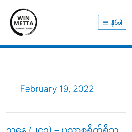
Skip
to
နှိပ်
content
နှိပ်ပါ
ပါ
February 19, 2022
ညနေ (၂၄၁) – ပညာစရိုက်ရှိသူ