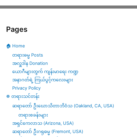
ဒေဝဒတ်၏
ဘဝ
Pages
ကောက်ကြောင်း
များ
🏠 Home
(၂)
တရားဓမ္မ Posts
အလှူဒါန Donation
ယောဂီများတွက် ကျန်းမာရေး ကဏ္ဍ
အနာဂတ်ရဲ့ ကြယ်ပွင့်ကလေးများ
Privacy Policy
☸️ တရားသင်တန်း
ဆရာတော် ဦးဃောသိတာဘိဝံသ (Oakland, CA, USA)
တရားစခန်းများ
အရှင်ကေလာသ (Arizona, USA)
ဆရာတော် ဦးဂရုဓမ္မ (Fremont, USA)