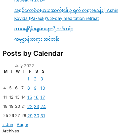
အရှင်ကောဝိဓ(ဖားအောက်)၏ ၃ ရက် တရားစခန်း | Ashin
Kovida (Pa-auk)’s 3-day meditation retreat
ထာဝရငြိမ်းချမ်းရေးသို့ သင်တန်း
ကမ္မဋ္ဌာန်းတရား သင်တန်း
Posts by Calendar
July 2022
M
T
W
T
F
S
S
1
2
3
4
5
6
7
8
9
10
11
12
13
14
15
16
17
18
19
20
21
22
23
24
25
26
27
28
29
30
31
« Jun
Aug »
Archives