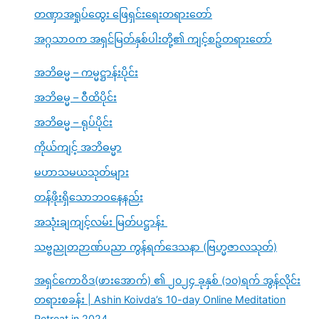
တဏှာအရှုပ်ထွေး ဖြေရှင်းရေးတရားတော်
အဂ္ဂသာဝက အရှင်မြတ်နှစ်ပါးတို့၏ ကျင့်စဥ်တရားတော်
အဘိဓမ္မ – ကမ္မဋ္ဌာန်းပိုင်း
အဘိဓမ္မ – ဝီထိပိုင်း
အဘိဓမ္မ – ရုပ်ပိုင်း
ကိုယ်ကျင့် အဘိဓမ္မာ
မဟာသမယသုတ်များ
တန်ဖိုးရှိသောဘဝနေနည်း
အသုံးချကျင့်လမ်း မြတ်ပဋ္ဌာန်း
သဗ္ဗညုတဉာဏ်ပညာ ကွန်ရက်ဒေသနာ (ဗြဟ္မဇာလသုတ်)
အရှင်ကောဝိဒ(ဖားအောက်) ၏ ၂၀၂၄ ခုနှစ် (၁၀)ရက် အွန်လိုင်း
တရားစခန်း | Ashin Koivda’s 10-day Online Meditation
Retreat in 2024