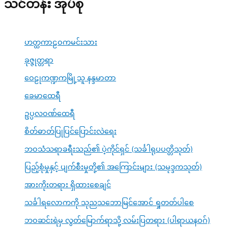
သင်တန်း အုပ်စု
ဟတ္ထကာဠဝကမင်းသား
ခုဇ္ဇုတ္တရာ
ဝေဠုကဏ္ဍကမြို့သူ နန္ဒမာတာ
ခေမာထေရီ
ဥပ္ပလဝဏ်ထေရီ
စိတ်ဓာတ်ပြုပြင်ပြောင်းလဲရေး
ဘဝသံသရာခရီးသည်၏ ပဲ့ကိုင်ရှင် (သင်္ခါရုပပတ္တိသုတ်)
ပြည့်စုံမှုနှင့် ပျက်စီးမှုတို့၏ အကြောင်းများ (သမုဒ္ဒကသုတ်)
အားကိုးတရား ရှိထားစေချင်
သင်္ခါရလောကကို သုညသဘောမြင်အောင် ရှုတတ်ပါစေ
ဘဝဆင်းရဲမှ လွတ်မြောက်ရာသို့ လမ်းပြတရား (ပါရာယနဝဂ်)