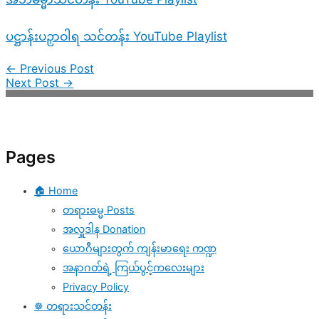
ပဋ္ဌာန်းပဉှာဝါရ သင်တန်း YouTube Playlist
←
Previous Post
Next Post
→
Pages
🏠 Home
တရားဓမ္မ Posts
အလှူဒါန Donation
ယောဂီများတွက် ကျန်းမာရေး ကဏ္ဍ
အနာဂတ်ရဲ့ ကြယ်ပွင့်ကလေးများ
Privacy Policy
☸️ တရားသင်တန်း