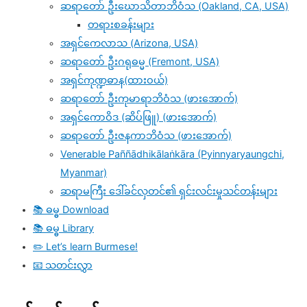
ဆရာတော် ဦးဃောသိတာဘိဝံသ (Oakland, CA, USA)
တရားစခန်းများ
အရှင်ကေလာသ (Arizona, USA)
ဆရာတော် ဦးဂရုဓမ္မ (Fremont, USA)
အရှင်ကုဏ္ဍဓာန(ထားဝယ်)
ဆရာတော် ဦးကုမာရာဘိဝံသ (ဖားအောက်)
အရှင်ကောဝိဒ (ဆိပ်ဖြူ) (ဖားအောက်)
ဆရာတော် ဦးဇနကာဘိဝံသ (ဖားအောက်)
Venerable Paññādhikālaṅkāra (Pyinnyaryaungchi,
Myanmar)
ဆရာမကြီး ဒေါ်ခင်လှတင်၏ ရှင်းလင်းမှုသင်တန်းများ
📚 ဓမ္ဓ Download
📚 ဓမ္ဓ Library
✏️ Let’s learn Burmese!
📧 သတင်းလွှာ