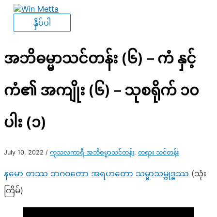
Skip
to
နှိပ်
နှိပ်ပါ
content
ပါ
အဘိဓမ္မာသင်တန်း (၆) – ကံ နှင့်
ကံ၏ အကျိုး (၆) – သုစရိုက် ၁၀
ပါး (၁)
July 10, 2022
/
ကုသလကာရီ အဘိဓမ္မာသင်တန်း
,
တရား သင်တန်း
နမော တဿ ဘဂဝတော အရဟတော သမ္မာသမ္ဗုဒ္ဓဿ
(သုံး
ကြိမ်)