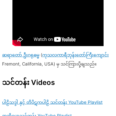
ဆရာတော် ဦးဂရုဓမ္မ
(
ကုသလကာရီဘုန်းတော်ကြီးကျောင်
Fremont, California, USA) မှ သင်ကြားပို့ချသည်။
သင်တန်း Videos
ပါဠိသဒ္ဒါ နှင့် တိပိဋကပါဠိ သင်တန်း YouTube Playlist
အဘိဓမ္မာသင်တန်း YouTube Playlist