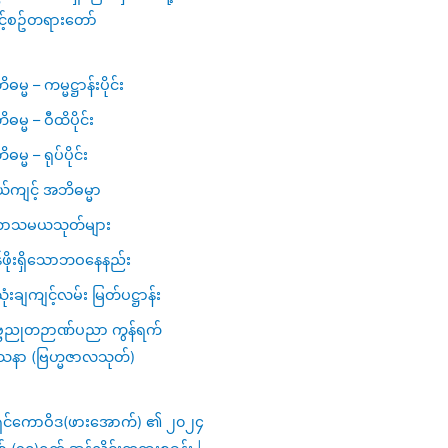
င့်စဥ်တရားတော်
မ္မ – ကမ္မဋ္ဌာန်းပိုင်း
ဓမ္မ – ဝီထိပိုင်း
မ္မ – ရုပ်ပိုင်း
ယ်ကျင့် အဘိဓမ္မာ
ာသမယသုတ်များ
ဖိုးရှိသောဘဝနေနည်း
ံးချကျင့်လမ်း မြတ်ပဋ္ဌာန်း
္ဗညုတဉာဏ်ပညာ ကွန်ရက်
သနာ (ဗြဟ္မဇာလသုတ်)
ှင်ကောဝိဒ(ဖားအောက်) ၏ ၂၀၂၄