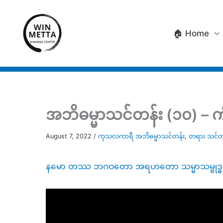
Skip
to
🏠 Home
content
အဘိဓမ္မာသင်တန်း (၁၀) – ကံ 
August 7, 2022
/
ကုသလကာရီ အဘိဓမ္မာသင်တန်း
,
တရား သင်တ
နမော တဿ ဘဂဝတော အရဟတော သမ္မာသမ္ဗုဒ