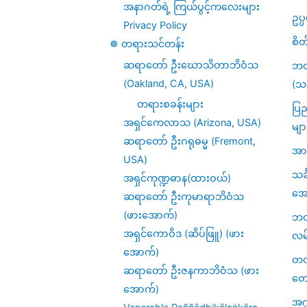
အနာဂတ်ရဲ့ ကြယ်ပွင့်ကလေးများ
ဥပ
Privacy Policy
စိတ
☸️ တရားသင်တန်း
ဆရာတော် ဦးဃောသိတာဘိဝံသ
ဘဝ
(Oakland, CA, USA)
(သင
တရားစခန်းများ
ပြည
အရှင်ကေလာသ (Arizona, USA)
မျာ
ဆရာတော် ဦးဂရုဓမ္မ (Fremont,
အား
USA)
သင
အရှင်ကုဏ္ဍဓာန(ထားဝယ်)
အေ
ဆရာတော် ဦးကုမာရာဘိဝံသ
(ဖားအောက်)
ဘဝဆ
အရှင်ကောဝိဒ (ဆိပ်ဖြူ) (ဖား
လမ
အောက်)
တဏှ
ဆရာတော် ဦးဇနကာဘိဝံသ (ဖား
တေ
အောက်)
အဂ္