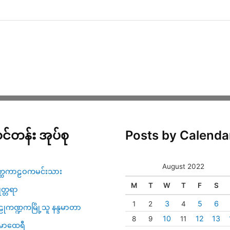
င်တန်း အုပ်စု
Posts by Calenda
August 2022
္ထကာဠဝကမင်းသား
M
T
W
T
F
S
ဇုတ္တရာ
3
5
6
1
2
4
ုကဏ္ဍကမြို့သူ နန္ဒမာတာ
10
12
13
8
9
11
မာထေရီ