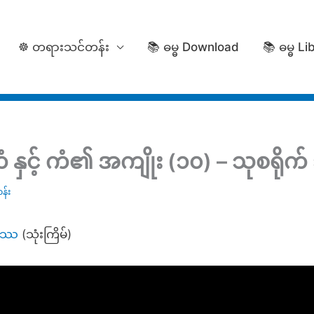
☸️ တရားသင်တန်း
📚 ဓမ္ဓ Download
📚 ဓမ္ဓ Li
နှင့် ကံ၏ အကျိုး (၁၀) – သုစရိုက် 
န်း
္ဓဿ
(သုံးကြိမ်)