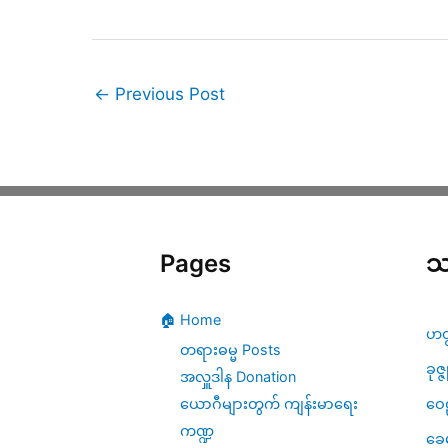
←
Previous Post
Pages
သ
🏠 Home
ဟတ
တရားဓမ္မ Posts
ခုဇ္
အလှူဒါန Donation
ဝေဠ
ယောဂီများတွက် ကျန်းမာရေး
ကဏ္ဍ
ခေ