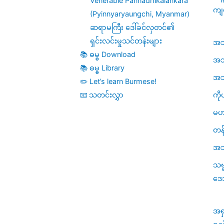
Venerable Paññādhikālaṅkāra
ကျ
(Pyinnyaryaungchi, Myanmar)
ဆရာမကြီး ဒေါ်ခင်လှတင်၏
ရှင်းလင်းမှုသင်တန်းများ
အဘိဓ
📚 ဓမ္ဓ Download
အဘိ
📚 ဓမ္ဓ Library
အဘိဓ
✏️ Let’s learn Burmese!
ကို
📧 သတင်းလွှာ
မဟ
တန်
အသု
သဗ
ဒေ
အရ