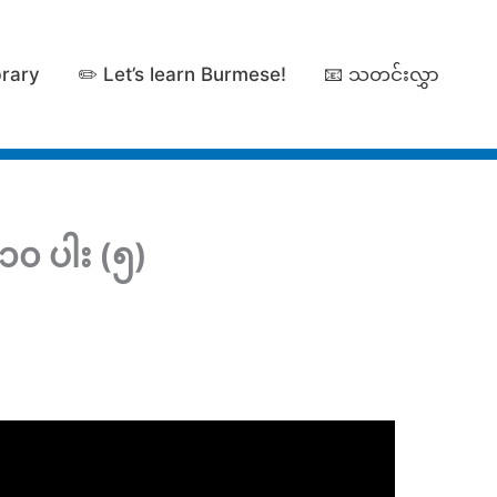
brary
✏️ Let’s learn Burmese!
📧 သတင်းလွှာ
၁၀ ပါး (၅)