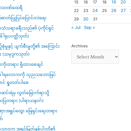
19
20
15
16
17
18
္ပလဝဏ်ထေရီ
24
26
27
22
23
25
်ဓာတ်ပြုပြင်ပြောင်းလဲရေး
30
29
31
« Jul
Sep »
သံသရာခရီးသည်၏ ပဲ့ကိုင်ရှင်
်္ခါရုပပတ္တိသုတ်)
့်စုံမှုနှင့် ပျက်စီးမှုတို့၏ အကြောင်း
Archives
း (သမုဒ္ဒကသုတ်)
ကိုးတရား ရှိထားစေချင်
်္ခါရလောကကို သုညသဘောမြင်
ာင် ရှုတတ်ပါစေ
င်းရဲမှ လွတ်မြောက်ရာသို့
်းပြတရား (ပါရာယနဝဂ်)
ာအရှုပ်ထွေး ဖြေရှင်းရေးတရား
ာ်
ဂသာဝက အရှင်မြတ်နှစ်ပါးတို့၏