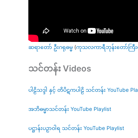
ဆရာတော် ဦးဂရုဓမ္မ
(
ကုသလကာရီဘုန်းတော်ကြီး
သင်တန်း Videos
ပါဠိသဒ္ဒါ နှင့် တိပိဋကပါဠိ သင်တန်း YouTube Pla
အဘိဓမ္မာသင်တန်း YouTube Playlist
ပဋ္ဌာန်းပဉှာဝါရ သင်တန်း YouTube Playlist