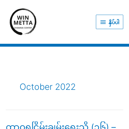
Skip
to
နှိပ်
content
နှိပ်ပါ
ပါ
October 2022
ထာဝရငြိမ်းချမ်းရေးသို့ (၃၆) –