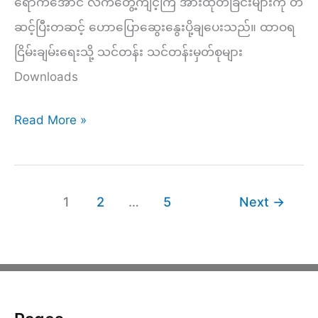
ရောက်အောင် လက်တွေ့ကျင့်ကြံ အားထုတ်ခြင်းများကို တ
စေ
ဆင့်ပြီးတဆင့် ဟောပြောဆွေးနွေးပို့ချပေးသည်။ ထာဝရ
(၁၈)
ငြိမ်းချမ်းရေးသို့ သင်တန်း သင်တန်းမှတ်စုများ
￼
Downloads
ထာဝရ
Read More »
ငြိမ်းချမ်း
ရေး
သို့
1
2
…
5
Next
→
(၃၅)
–
ဝိပဿနာ
ကမ္မဋ္ဌာန်း(သ
မ္