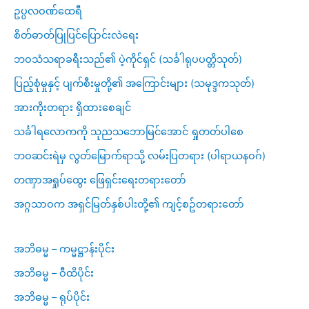
ဥပ္ပလဝဏ်ထေရီ
စိတ်ဓာတ်ပြုပြင်ပြောင်းလဲရေး
ဘဝသံသရာခရီးသည်၏ ပဲ့ကိုင်ရှင် (သင်္ခါရုပပတ္တိသုတ်)
ပြည့်စုံမှုနှင့် ပျက်စီးမှုတို့၏ အကြောင်းများ (သမုဒ္ဒကသုတ်)
အားကိုးတရား ရှိထားစေချင်
သင်္ခါရလောကကို သုညသဘောမြင်အောင် ရှုတတ်ပါစေ
ဘဝဆင်းရဲမှ လွတ်မြောက်ရာသို့ လမ်းပြတရား (ပါရာယနဝဂ်)
တဏှာအရှုပ်ထွေး ဖြေရှင်းရေးတရားတော်
အဂ္ဂသာဝက အရှင်မြတ်နှစ်ပါးတို့၏ ကျင့်စဥ်တရားတော်
အဘိဓမ္မ – ကမ္မဋ္ဌာန်းပိုင်း
အဘိဓမ္မ – ဝီထိပိုင်း
အဘိဓမ္မ – ရုပ်ပိုင်း