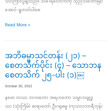
သင်ကြားပို့ချသည်။ သင်္ခါရလောကကို သုညသဘောမြင်
အောင် ရှုတတ်ပါစေ
နံနက်
Read More »
(၂၉၄)
–
သင်္ခါရလောက
အဘိဓမ္မာသင်တန်း (၂၁) –
ကို
စေတသိက်ပိုင်း (၄) – သောဘန ​
သုည
စေတသိက် ၂၅-ပါး (၁)￼
သဘော
မြင်
October 30, 2022
အောင်
နမော တဿ ဘဂဝတော အရဟတော သမ္မာသမ္ဗုဒ္ဓ
ရှု
ဿ (သုံးကြိမ်) ဆရာတော် ဦးဂရုဓမ္မ (ကုသလကာရီဘုန်း