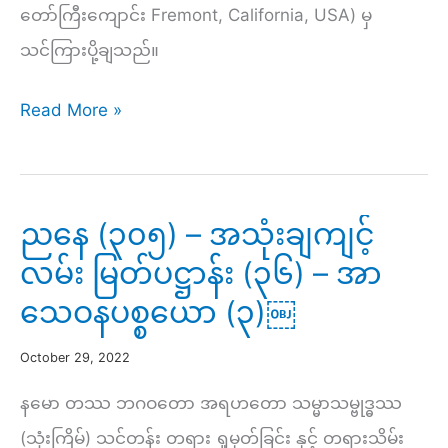
တတ်
တော်ကြီးကျောင်း Fremont, California, USA) မှ
ပါ
သင်ကြားပို့ချသည်။
စေ
(၂၀)
အဘိ
Read More »
￼
ဓ
မ္
မာ
ညနေ (၃၀၅) – အသုံးချကျင့်
သင်တန်း
လမ်း မြတ်ပဋ္ဌာန်း (၃၆) – အာ
(၂၁)
သေဝနပစ္စယော (၃)￼
–
စေတသိက်
October 29, 2022
ပိုင်း
နမော တဿ ဘဂဝတော အရဟတော သမ္မာသမ္ဗုဒ္ဓဿ
(၄)
(သုံးကြိမ်) သင်တန်း တရား ရှုမှတ်ခြင်း နှင့် တရားသိမ်း