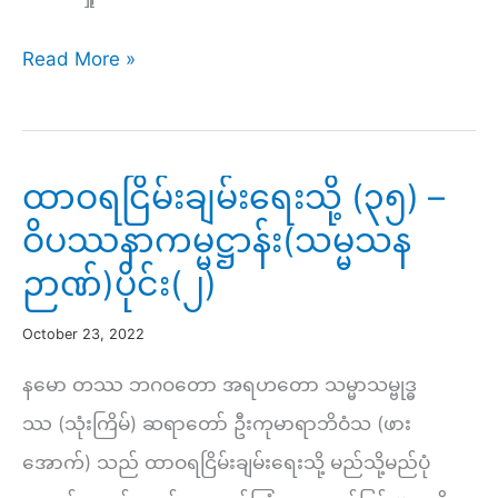
ဝ
န
နံနက်
Read More »
ပ
(၂၉၂)
စ္
–
စ
သင်္ခါရလောက
ထာဝရငြိမ်းချမ်းရေးသို့ (၃၅) –
ယော
ကို
ဝိပဿနာကမ္မဋ္ဌာန်း(သမ္မသန
(၂)
သုည
ဉာဏ်)ပိုင်း(၂)
￼
သဘော
မြင်
October 23, 2022
အောင်
နမော တဿ ဘဂဝတော အရဟတော သမ္မာသမ္ဗုဒ္ဓ
ရှု
ဿ (သုံးကြိမ်) ဆရာတော် ဦးကုမာရာဘိဝံသ (ဖား
တတ်
အောက်) သည် ထာဝရငြိမ်းချမ်းရေးသို့ မည်သို့မည်ပုံ
ပါ