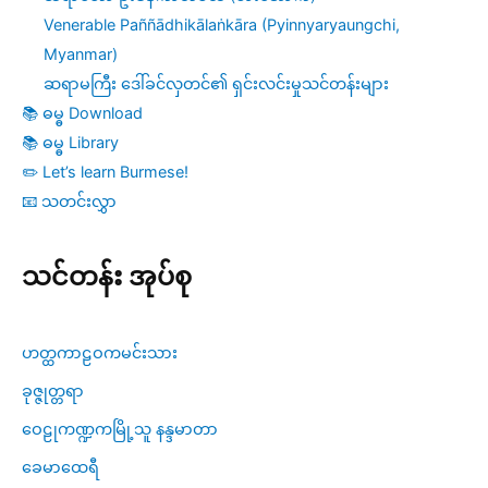
Venerable Paññādhikālaṅkāra (Pyinnyaryaungchi,
Myanmar)
ဆရာမကြီး ဒေါ်ခင်လှတင်၏ ရှင်းလင်းမှုသင်တန်းများ
📚 ဓမ္ဓ Download
📚 ဓမ္ဓ Library
✏️ Let’s learn Burmese!
📧 သတင်းလွှာ
သင်တန်း အုပ်စု
ဟတ္ထကာဠဝကမင်းသား
ခုဇ္ဇုတ္တရာ
ဝေဠုကဏ္ဍကမြို့သူ နန္ဒမာတာ
ခေမာထေရီ