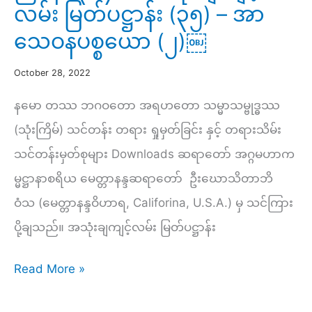
လမ်း မြတ်ပဋ္ဌာန်း (၃၅) – အာ
(၃)
သုည
သေဝနပစ္စယော (၂)￼
￼
သဘော
မြင်
October 28, 2022
အောင်
နမော တဿ ဘဂဝတော အရဟတော သမ္မာသမ္ဗုဒ္ဓဿ
ရှု
(သုံးကြိမ်) သင်တန်း တရား ရှုမှတ်ခြင်း နှင့် တရားသိမ်း
တတ်
သင်တန်းမှတ်စုများ Downloads ဆရာတော် အဂ္ဂမဟာက
ပါ
မ္မဋ္ဌာနာစရိယ မေတ္တာနန္ဒဆရာတော် ဦးဃောသိတာဘိ
စေ
ဝံသ (မေတ္တာနန္ဒဝိဟာရ, Califorina, U.S.A.) မှ သင်ကြား
(၁၉)
ပို့ချသည်။ အသုံးချကျင့်လမ်း မြတ်ပဋ္ဌာန်း
ညနေ
Read More »
(၃၀၄)