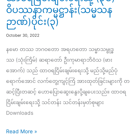
ဝိပဿနာကမ္မဋ္ဌာန်း(သမ္မသန
ဉာဏ်)ပိုင်း(၃)
October 30, 2022
နမော တဿ ဘဂဝတော အရဟတော သမ္မာသမ္ဗုဒ္ဓ
ဿ (သုံးကြိမ်) ဆရာတော် ဦးကုမာရာဘိဝံသ (ဖား
အောက်) သည် ထာဝရငြိမ်းချမ်းရေးသို့ မည်သို့မည်ပုံ
ရောက်အောင် လက်တွေ့ကျင့်ကြံ အားထုတ်ခြင်းများကို တ
ဆင့်ပြီးတဆင့် ဟောပြောဆွေးနွေးပို့ချပေးသည်။ ထာဝရ
ငြိမ်းချမ်းရေးသို့ သင်တန်း သင်တန်းမှတ်စုများ
Downloads
ထာဝရ
Read More »