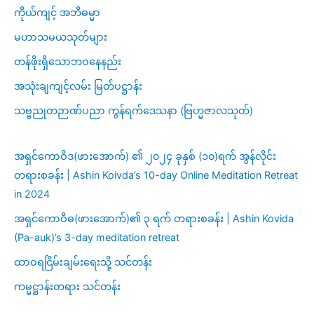
ကိုယ်ကျင့် အဘိဓမ္မာ
မဟာသမယသုတ်များ
တန်ဖိုးရှိသောဘဝနေနည်း
အသုံးချကျင့်လမ်း မြတ်ပဋ္ဌာန်း
သဗ္ဗညုတဉာဏ်ပညာ ကွန်ရက်ဒေသနာ (ဗြဟ္မဇာလသုတ်)
အရှင်ကောဝိဒ(ဖားအောက်) ၏ ၂၀၂၄ ခုနှစ် (၁၀)ရက် အွန်လိုင်း
တရားစခန်း | Ashin Koivda’s 10-day Online Meditation Retreat
in 2024
အရှင်ကောဝိဓ(ဖားအောက်)၏ ၃ ရက် တရားစခန်း | Ashin Kovida
(Pa-auk)’s 3-day meditation retreat
ထာဝရငြိမ်းချမ်းရေးသို့ သင်တန်း
ကမ္မဋ္ဌာန်းတရား သင်တန်း