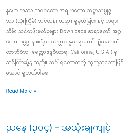
ဋ္
နမော တဿ ဘဂဝတော အရဟတော သမ္မာသမ္ဗုဒ္ဓ
ဌာ
ဿ (သုံးကြိမ်) သင်တန်း တရား ရှုမှတ်ခြင်း နှင့် တရား
န်း
သိမ်း သင်တန်းမှတ်စုများ Downloads ဆရာတော် အဂ္ဂ
(၃၆)
မဟာကမ္မဋ္ဌာနာစရိယ မေတ္တာနန္ဒဆရာတော် ဦးဃောသိ
–
တာဘိဝံသ (မေတ္တာနန္ဒဝိဟာရ, Califorina, U.S.A.) မှ
အာ
သင်ကြားပို့ချသည်။ သင်္ခါရလောကကို သုညသဘောမြင်
သေ
အောင် ရှုတတ်ပါစေ
ဝ
န
နံနက်
Read More »
ပ
(၂၉၃)
စ္
–
စ
သင်္ခါရလောက
ညနေ (၃၀၄) – အသုံးချကျင့်
ယော
ကို