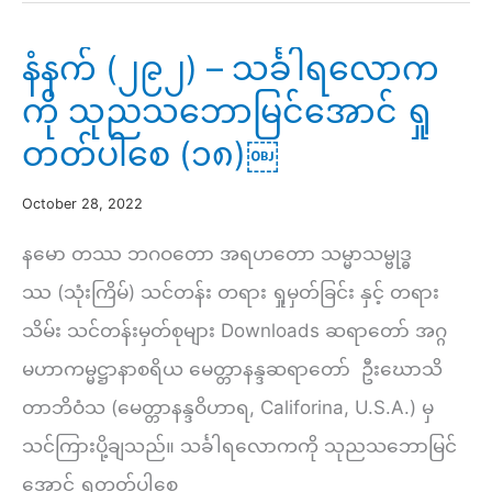
–
အသုံးချ
နံနက် (၂၉၂) – သင်္ခါရလောက
ကျင့်
ကို သုညသဘောမြင်အောင် ရှု
လမ်း
တတ်ပါစေ (၁၈)￼
မြတ်
ပ
October 28, 2022
ဋ္
နမော တဿ ဘဂဝတော အရဟတော သမ္မာသမ္ဗုဒ္ဓ
ဌာ
ဿ (သုံးကြိမ်) သင်တန်း တရား ရှုမှတ်ခြင်း နှင့် တရား
န်း
သိမ်း သင်တန်းမှတ်စုများ Downloads ဆရာတော် အဂ္ဂ
(၃၅)
မဟာကမ္မဋ္ဌာနာစရိယ မေတ္တာနန္ဒဆရာတော် ဦးဃောသိ
–
တာဘိဝံသ (မေတ္တာနန္ဒဝိဟာရ, Califorina, U.S.A.) မှ
အာ
သင်ကြားပို့ချသည်။ သင်္ခါရလောကကို သုညသဘောမြင်
သေ
အောင် ရှုတတ်ပါစေ