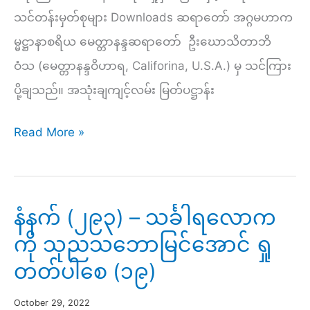
–
သင်တန်းမှတ်စုများ Downloads ဆရာတော် အဂ္ဂမဟာက
သော
မ္မဋ္ဌာနာစရိယ မေတ္တာနန္ဒဆရာတော် ဦးဃောသိတာဘိ
ဘန
ဝံသ (မေတ္တာနန္ဒဝိဟာရ, Califorina, U.S.A.) မှ သင်ကြား
ပို့ချသည်။ အသုံးချကျင့်လမ်း မြတ်ပဋ္ဌာန်း
စေတသိက်
၂၅-
ညနေ
Read More »
ပါး
(၃၀၅)
(၁)
–
￼
အသုံးချ
နံနက် (၂၉၃) – သင်္ခါရလောက
ကျင့်
ကို သုညသဘောမြင်အောင် ရှု
လမ်း
တတ်ပါစေ (၁၉)
မြတ်
ပ
October 29, 2022