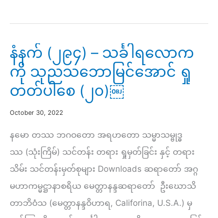
ငြိမ်းချမ်း
ရေး
သို့
နံနက် (၂၉၄) – သင်္ခါရလောက
(၃၆)
ကို သုညသဘောမြင်အောင် ရှု
–
တတ်ပါစေ (၂၀)￼
ဝိပဿနာ
ကမ္မဋ္ဌာန်း(သ
October 30, 2022
မ္
နမော တဿ ဘဂဝတော အရဟတော သမ္မာသမ္ဗုဒ္ဓ
မ
ဿ (သုံးကြိမ်) သင်တန်း တရား ရှုမှတ်ခြင်း နှင့် တရား
သန
သိမ်း သင်တန်းမှတ်စုများ Downloads ဆရာတော် အဂ္ဂ
ဉာဏ်)ပိုင်း(၃)
မဟာကမ္မဋ္ဌာနာစရိယ မေတ္တာနန္ဒဆရာတော် ဦးဃောသိ
တာဘိဝံသ (မေတ္တာနန္ဒဝိဟာရ, Califorina, U.S.A.) မှ