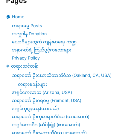
Pages
မ
🏠 Home
သန
တရားဓမ္မ Posts
ဉာဏ်)ပိုင်း(၂)
အလှူဒါန Donation
ယောဂီများတွက် ကျန်းမာရေး ကဏ္ဍ
အနာဂတ်ရဲ့ ကြယ်ပွင့်ကလေးများ
Privacy Policy
☸️ တရားသင်တန်း
ဆရာတော် ဦးဃောသိတာဘိဝံသ (Oakland, CA, USA)
တရားစခန်းများ
အရှင်ကေလာသ (Arizona, USA)
ဆရာတော် ဦးဂရုဓမ္မ (Fremont, USA)
အရှင်ကုဏ္ဍဓာန(ထားဝယ်)
ဆရာတော် ဦးကုမာရာဘိဝံသ (ဖားအောက်)
အရှင်ကောဝိဒ (ဆိပ်ဖြူ) (ဖားအောက်)
ဆရာတော် ဦးဇနကာဘိဝံသ (ဖားအောက်)