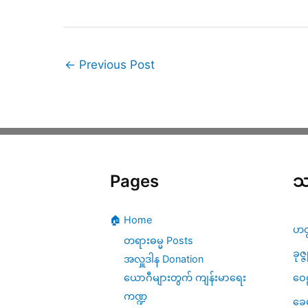
←
Previous Post
Pages
သ
🏠 Home
ဟတ
တရားဓမ္မ Posts
ခုဇ္
အလှူဒါန Donation
ဝေဠ
ယောဂီများတွက် ကျန်းမာရေး
ကဏ္ဍ
ခေ