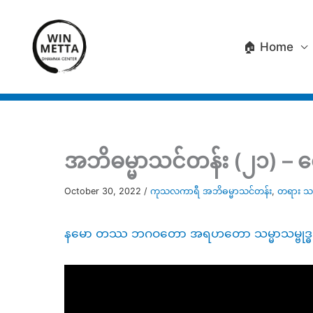
Skip
to
🏠 Home
content
အဘိဓမ္မာသင်တန်း (၂၁) – 
October 30, 2022
/
ကုသလကာရီ အဘိဓမ္မာသင်တန်း
,
တရား သင
နမော တဿ ဘဂဝတော အရဟတော သမ္မာသမ္ဗုဒ