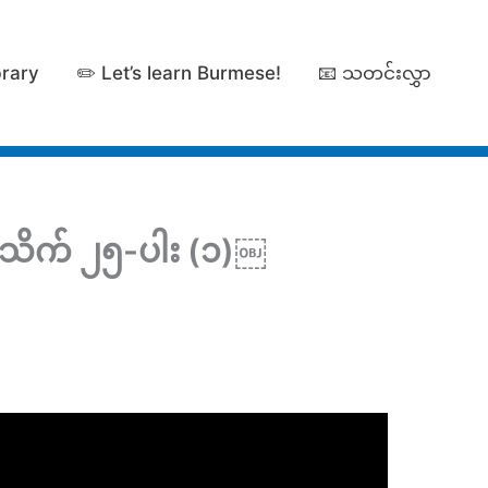
brary
✏️ Let’s learn Burmese!
📧 သတင်းလွှာ
တသိက် ၂၅-ပါး (၁)￼