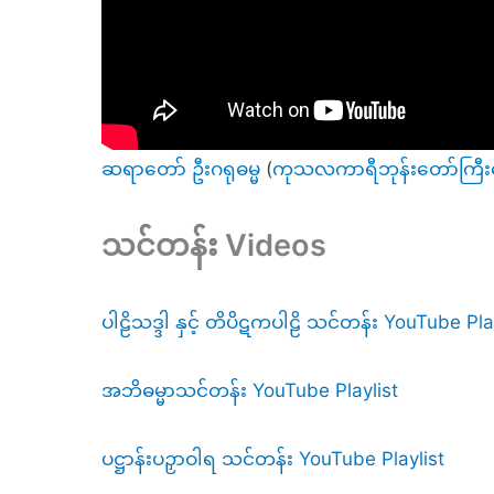
ဆရာတော် ဦးဂရုဓမ္မ
(
ကုသလကာရီဘုန်းတော်ကြီး
သင်တန်း Videos
ပါဠိသဒ္ဒါ နှင့် တိပိဋကပါဠိ သင်တန်း YouTube Pla
အဘိဓမ္မာသင်တန်း YouTube Playlist
ပဋ္ဌာန်းပဉှာဝါရ သင်တန်း YouTube Playlist