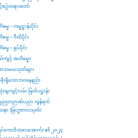
င့်စဥ်တရားတော်
မ္မ – ကမ္မဋ္ဌာန်းပိုင်း
ဓမ္မ – ဝီထိပိုင်း
မ္မ – ရုပ်ပိုင်း
ယ်ကျင့် အဘိဓမ္မာ
ာသမယသုတ်များ
ဖိုးရှိသောဘဝနေနည်း
ံးချကျင့်လမ်း မြတ်ပဋ္ဌာန်း
္ဗညုတဉာဏ်ပညာ ကွန်ရက်
သနာ (ဗြဟ္မဇာလသုတ်)
ှင်ကောဝိဒ(ဖားအောက်) ၏ ၂၀၂၄