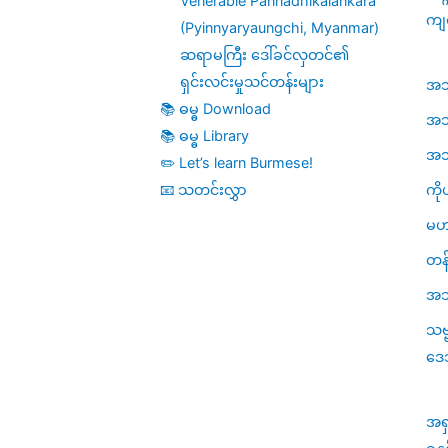
Venerable Paññādhikālaṅkāra
ကျ
(Pyinnyaryaungchi, Myanmar)
ဆရာမကြီး ဒေါ်ခင်လှတင်၏
ရှင်းလင်းမှုသင်တန်းများ
အဘိဓ
📚 ဓမ္ဓ Download
အဘိ
📚 ဓမ္ဓ Library
အဘိဓ
✏️ Let’s learn Burmese!
ကို
📧 သတင်းလွှာ
မဟ
တန်
အသု
သဗ
ဒေ
အရ