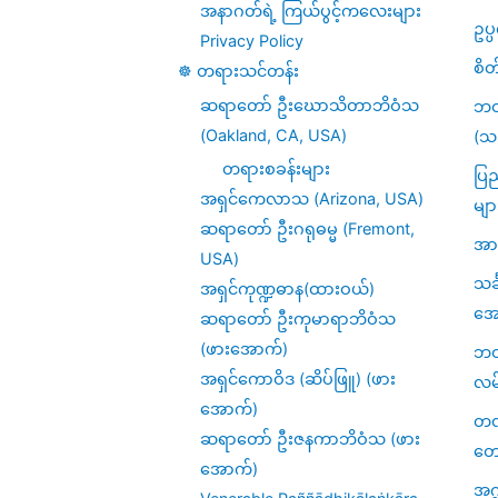
အနာဂတ်ရဲ့ ကြယ်ပွင့်ကလေးများ
ဥပ
Privacy Policy
စိတ
☸️ တရားသင်တန်း
ဆရာတော် ဦးဃောသိတာဘိဝံသ
ဘဝ
(Oakland, CA, USA)
(သင
တရားစခန်းများ
ပြည
အရှင်ကေလာသ (Arizona, USA)
မျာ
ဆရာတော် ဦးဂရုဓမ္မ (Fremont,
အား
USA)
သင
အရှင်ကုဏ္ဍဓာန(ထားဝယ်)
အေ
ဆရာတော် ဦးကုမာရာဘိဝံသ
(ဖားအောက်)
ဘဝဆ
အရှင်ကောဝိဒ (ဆိပ်ဖြူ) (ဖား
လမ
အောက်)
တဏှ
ဆရာတော် ဦးဇနကာဘိဝံသ (ဖား
တေ
အောက်)
အဂ္