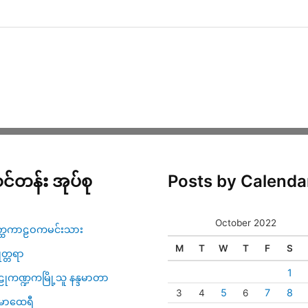
င်တန်း အုပ်စု
Posts by Calenda
October 2022
္ထကာဠဝကမင်းသား
M
T
W
T
F
S
ဇုတ္တရာ
1
ုကဏ္ဍကမြို့သူ နန္ဒမာတာ
5
7
8
3
4
6
မာထေရီ