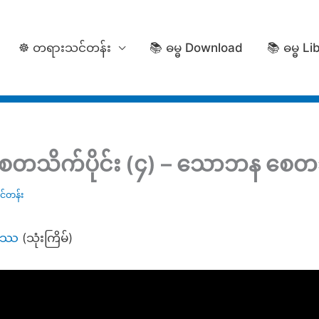
☸️ တရားသင်တန်း
📚 ဓမ္ဓ Download
📚 ဓမ္ဓ Li
စေတသိက်ပိုင်း (၄) – သောဘန ​စေ
်တန်း
္ဓဿ
(သုံးကြိမ်)