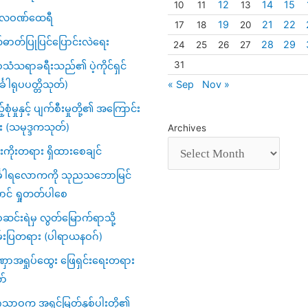
12
14
15
10
11
13
္ပလဝဏ်ထေရီ
19
21
22
17
18
20
်ဓာတ်ပြုပြင်ပြောင်းလဲရေး
28
29
24
25
26
27
31
သံသရာခရီးသည်၏ ပဲ့ကိုင်ရှင်
« Sep
Nov »
်္ခါရုပပတ္တိသုတ်)
့်စုံမှုနှင့် ပျက်စီးမှုတို့၏ အကြောင်း
း (သမုဒ္ဒကသုတ်)
Archives
ကိုးတရား ရှိထားစေချင်
်္ခါရလောကကို သုညသဘောမြင်
ာင် ရှုတတ်ပါစေ
င်းရဲမှ လွတ်မြောက်ရာသို့
်းပြတရား (ပါရာယနဝဂ်)
ာအရှုပ်ထွေး ဖြေရှင်းရေးတရား
ာ်
ဂသာဝက အရှင်မြတ်နှစ်ပါးတို့၏