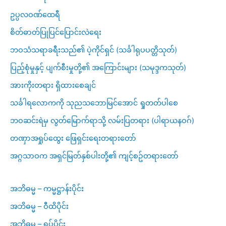
ဥပ္ပလဝဏ်ထေရီ
စိတ်ဓာတ်ပြုပြင်ပြောင်းလဲရေး
ဘဝသံသရာခရီးသည်၏ ပဲ့ကိုင်ရှင် (သင်္ခါရုပပတ္တိသုတ်)
ပြည့်စုံမှုနှင့် ပျက်စီးမှုတို့၏ အကြောင်းများ (သမုဒ္ဒကသုတ်)
အားကိုးတရား ရှိထားစေချင်
သင်္ခါရလောကကို သုညသဘောမြင်အောင် ရှုတတ်ပါစေ
ဘဝဆင်းရဲမှ လွတ်မြောက်ရာသို့ လမ်းပြတရား (ပါရာယနဝဂ်)
တဏှာအရှုပ်ထွေး ဖြေရှင်းရေးတရားတော်
အဂ္ဂသာဝက အရှင်မြတ်နှစ်ပါးတို့၏ ကျင့်စဥ်တရားတော်
အဘိဓမ္မ – ကမ္မဋ္ဌာန်းပိုင်း
အဘိဓမ္မ – ဝီထိပိုင်း
အဘိဓမ္မ – ရုပ်ပိုင်း