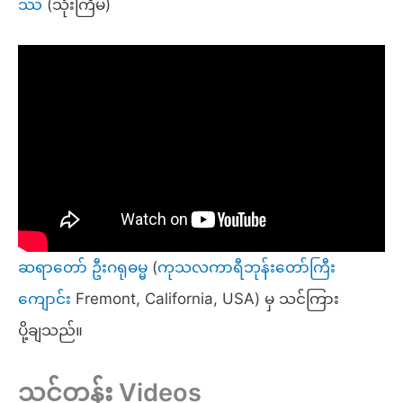
ဿ
(သုံးကြိမ်)
ဆရာတော် ဦးဂရုဓမ္မ
(
ကုသလကာရီဘုန်းတော်ကြီး
ကျောင်
း Fremont, California, USA) မှ သင်ကြား
ပို့ချသည်။
သင်တန်း Videos