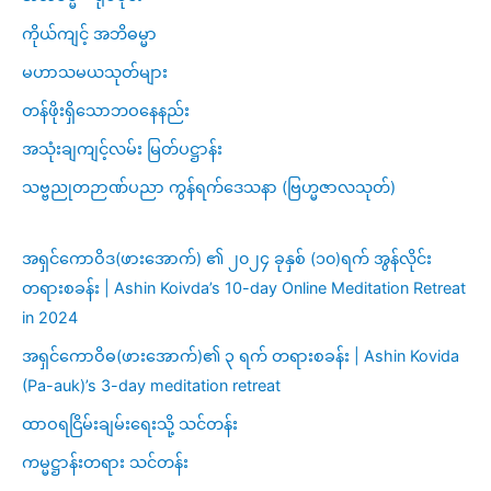
ကိုယ်ကျင့် အဘိဓမ္မာ
မဟာသမယသုတ်များ
တန်ဖိုးရှိသောဘဝနေနည်း
အသုံးချကျင့်လမ်း မြတ်ပဋ္ဌာန်း
သဗ္ဗညုတဉာဏ်ပညာ ကွန်ရက်ဒေသနာ (ဗြဟ္မဇာလသုတ်)
အရှင်ကောဝိဒ(ဖားအောက်) ၏ ၂၀၂၄ ခုနှစ် (၁၀)ရက် အွန်လိုင်း
တရားစခန်း | Ashin Koivda’s 10-day Online Meditation Retreat
in 2024
အရှင်ကောဝိဓ(ဖားအောက်)၏ ၃ ရက် တရားစခန်း | Ashin Kovida
(Pa-auk)’s 3-day meditation retreat
ထာဝရငြိမ်းချမ်းရေးသို့ သင်တန်း
ကမ္မဋ္ဌာန်းတရား သင်တန်း