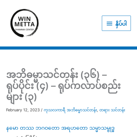
Skip
to
နှိပ်
content
နှိပ်ပါ
ပါ
အဘိဓမ္မာသင်တန်း (၃၆) –
ရုပ်ပိုင်း (၄) – ရုပ်ကလာပ်စည်း
များ (၃)
February 12, 2023
/
ကုသလကာရီ အဘိဓမ္မာသင်တန်း
,
တရား သင်တန်း
နမော တဿ ဘဂဝတော အရဟတော သမ္မာသမ္ဗုဒ္ဓ