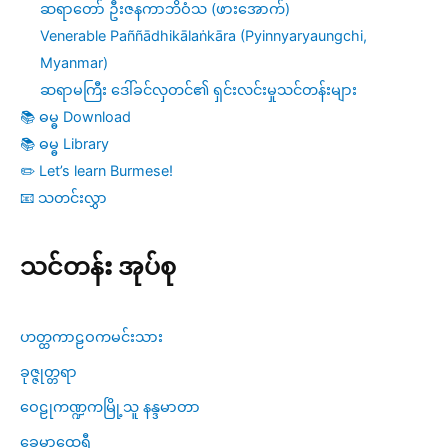
ဆရာတော် ဦးဇနကာဘိဝံသ (ဖားအောက်)
Venerable Paññādhikālaṅkāra (Pyinnyaryaungchi,
Myanmar)
ဆရာမကြီး ဒေါ်ခင်လှတင်၏ ရှင်းလင်းမှုသင်တန်းများ
📚 ဓမ္ဓ Download
📚 ဓမ္ဓ Library
✏️ Let’s learn Burmese!
📧 သတင်းလွှာ
သင်တန်း အုပ်စု
ဟတ္ထကာဠဝကမင်းသား
ခုဇ္ဇုတ္တရာ
ဝေဠုကဏ္ဍကမြို့သူ နန္ဒမာတာ
ခေမာထေရီ