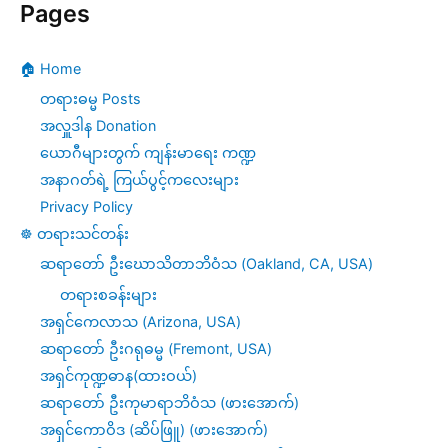
Pages
🏠 Home
တရားဓမ္မ Posts
အလှူဒါန Donation
ယောဂီများတွက် ကျန်းမာရေး ကဏ္ဍ
အနာဂတ်ရဲ့ ကြယ်ပွင့်ကလေးများ
Privacy Policy
☸️ တရားသင်တန်း
ဆရာတော် ဦးဃောသိတာဘိဝံသ (Oakland, CA, USA)
တရားစခန်းများ
အရှင်ကေလာသ (Arizona, USA)
ဆရာတော် ဦးဂရုဓမ္မ (Fremont, USA)
အရှင်ကုဏ္ဍဓာန(ထားဝယ်)
ဆရာတော် ဦးကုမာရာဘိဝံသ (ဖားအောက်)
အရှင်ကောဝိဒ (ဆိပ်ဖြူ) (ဖားအောက်)