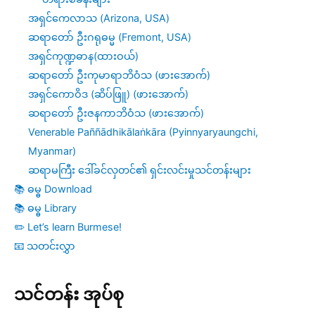
အရှင်ကေလာသ (Arizona, USA)
ဆရာတော် ဦးဂရုဓမ္မ (Fremont, USA)
အရှင်ကုဏ္ဍဓာန(ထားဝယ်)
ဆရာတော် ဦးကုမာရာဘိဝံသ (ဖားအောက်)
အရှင်ကောဝိဒ (ဆိပ်ဖြူ) (ဖားအောက်)
ဆရာတော် ဦးဇနကာဘိဝံသ (ဖားအောက်)
Venerable Paññādhikālaṅkāra (Pyinnyaryaungchi,
Myanmar)
ဆရာမကြီး ဒေါ်ခင်လှတင်၏ ရှင်းလင်းမှုသင်တန်းများ
📚 ဓမ္ဓ Download
📚 ဓမ္ဓ Library
✏️ Let’s learn Burmese!
📧 သတင်းလွှာ
သင်တန်း အုပ်စု