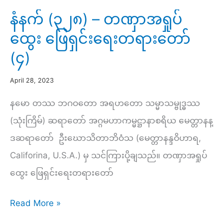
အသုံးချ
နံနက် (၃၂၈) – တဏှာအရှုပ်
ကျင့်
ထွေး ဖြေရှင်းရေးတရားတော်
လမ်း
(၄)
မြတ်
ပ
April 28, 2023
ဋ္
နမော တဿ ဘဂဝတော အရဟတော သမ္မာသမ္ဗုဒ္ဓဿ
ဌာ
(သုံးကြိမ်) ဆရာတော် အဂ္ဂမဟာကမ္မဋ္ဌာနာစရိယ မေတ္တာနန္
န်း
ဒဆရာတော် ဦးဃောသိတာဘိဝံသ (မေတ္တာနန္ဒဝိဟာရ,
(၅၉)
Califorina, U.S.A.) မှ သင်ကြားပို့ချသည်။ တဏှာအရှုပ်
–
ထွေး ဖြေရှင်းရေးတရားတော်
စျာ
န
နံနက်
Read More »
ပ
(၃၂၈)