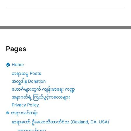
စ္
–
စ
တဏှာ
ယော
အရှုပ်
(၃)
ထွေး
Pages
ဖြေ
ရှင်း
🏠 Home
ရေး
တရားဓမ္မ Posts
တရား
အလှူဒါန Donation
ယောဂီများတွက် ကျန်းမာရေး ကဏ္ဍ
တော်
အနာဂတ်ရဲ့ ကြယ်ပွင့်ကလေးများ
(၄)
Privacy Policy
☸️ တရားသင်တန်း
ဆရာတော် ဦးဃောသိတာဘိဝံသ (Oakland, CA, USA)
တရားစခန်းများ