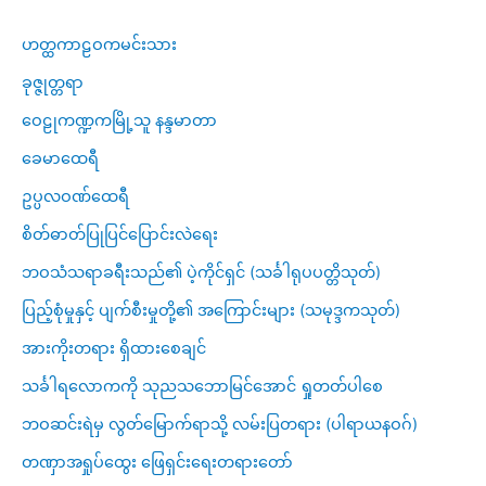
ဟတ္ထကာဠဝကမင်းသား
ခုဇ္ဇုတ္တရာ
ဝေဠုကဏ္ဍကမြို့သူ နန္ဒမာတာ
ခေမာထေရီ
ဥပ္ပလဝဏ်ထေရီ
စိတ်ဓာတ်ပြုပြင်ပြောင်းလဲရေး
ဘဝသံသရာခရီးသည်၏ ပဲ့ကိုင်ရှင် (သင်္ခါရုပပတ္တိသုတ်)
ပြည့်စုံမှုနှင့် ပျက်စီးမှုတို့၏ အကြောင်းများ (သမုဒ္ဒကသုတ်)
အားကိုးတရား ရှိထားစေချင်
သင်္ခါရလောကကို သုညသဘောမြင်အောင် ရှုတတ်ပါစေ
ဘဝဆင်းရဲမှ လွတ်မြောက်ရာသို့ လမ်းပြတရား (ပါရာယနဝဂ်)
တဏှာအရှုပ်ထွေး ဖြေရှင်းရေးတရားတော်