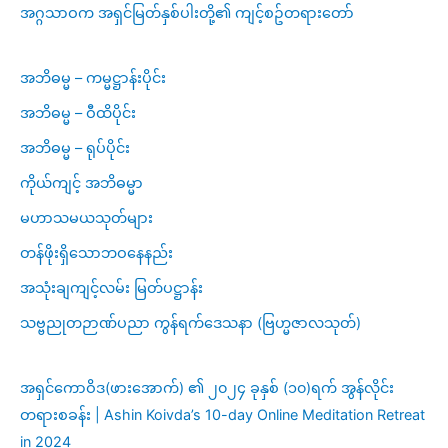
အဂ္ဂသာဝက အရှင်မြတ်နှစ်ပါးတို့၏ ကျင့်စဥ်တရားတော်
အဘိဓမ္မ – ကမ္မဋ္ဌာန်းပိုင်း
အဘိဓမ္မ – ဝီထိပိုင်း
အဘိဓမ္မ – ရုပ်ပိုင်း
ကိုယ်ကျင့် အဘိဓမ္မာ
မဟာသမယသုတ်များ
တန်ဖိုးရှိသောဘဝနေနည်း
အသုံးချကျင့်လမ်း မြတ်ပဋ္ဌာန်း
သဗ္ဗညုတဉာဏ်ပညာ ကွန်ရက်ဒေသနာ (ဗြဟ္မဇာလသုတ်)
အရှင်ကောဝိဒ(ဖားအောက်) ၏ ၂၀၂၄ ခုနှစ် (၁၀)ရက် အွန်လိုင်း
တရားစခန်း | Ashin Koivda’s 10-day Online Meditation Retreat
in 2024