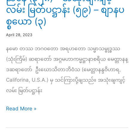
လမ်း မြတ်ပဋ္ဌာန်း (၅၉) – စျာနပ
စ္စယော (၃)
April 28, 2023
နမော တဿ ဘဂဝတော အရဟတော သမ္မာသမ္ဗုဒ္ဓဿ
(သုံးကြိမ်) ဆရာတော် အဂ္ဂမဟာကမ္မဋ္ဌာနာစရိယ မေတ္တာနန္
ဒဆရာတော် ဦးဃောသိတာဘိဝံသ (မေတ္တာနန္ဒဝိဟာရ,
Califorina, U.S.A.) မှ သင်ကြားပို့ချသည်။ အသုံးချကျင့်
လမ်း မြတ်ပဋ္ဌာန်း
ညနေ
Read More »
(၃၂၈)
–