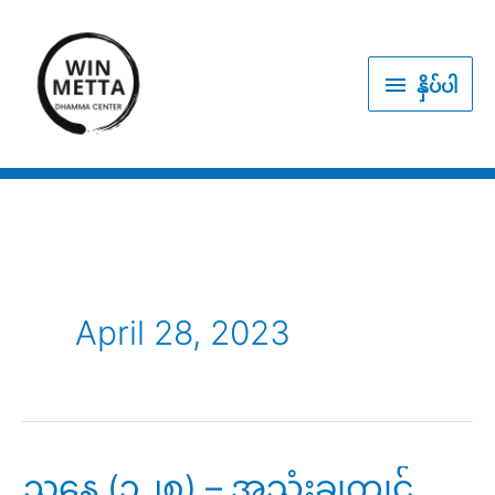
Skip
to
နှိပ်
content
နှိပ်ပါ
ပါ
April 28, 2023
ညနေ (၃၂၈) – အသုံးချကျင့်