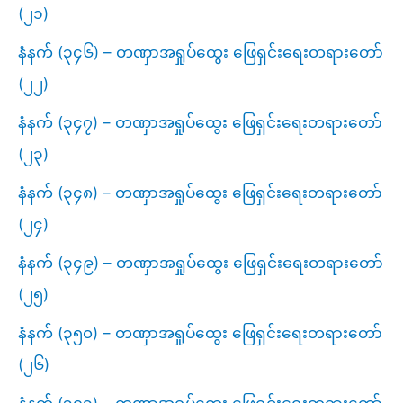
(၂၁)
နံနက် (၃၄၆) – တဏှာအရှုပ်ထွေး ဖြေရှင်းရေးတရားတော်
(၂၂)
နံနက် (၃၄၇) – တဏှာအရှုပ်ထွေး ဖြေရှင်းရေးတရားတော်
(၂၃)
နံနက် (၃၄၈) – တဏှာအရှုပ်ထွေး ဖြေရှင်းရေးတရားတော်
(၂၄)
နံနက် (၃၄၉) – တဏှာအရှုပ်ထွေး ဖြေရှင်းရေးတရားတော်
(၂၅)
နံနက် (၃၅၀) – တဏှာအရှုပ်ထွေး ဖြေရှင်းရေးတရားတော်
(၂၆)
နံနက် (၃၅၁) – တဏှာအရှုပ်ထွေး ဖြေရှင်းရေးတရားတော်