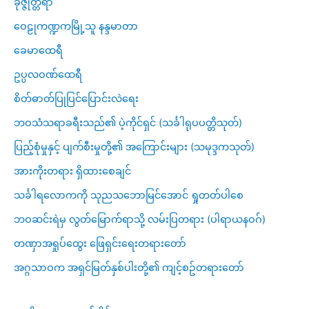
ခုဇ္ဇုတ္တရာ
ဝေဠုကဏ္ဍကမြို့သူ နန္ဒမာတာ
ခေမာထေရီ
ဥပ္ပလဝဏ်ထေရီ
စိတ်ဓာတ်ပြုပြင်ပြောင်းလဲရေး
ဘဝသံသရာခရီးသည်၏ ပဲ့ကိုင်ရှင် (သင်္ခါရုပပတ္တိသုတ်)
ပြည့်စုံမှုနှင့် ပျက်စီးမှုတို့၏ အကြောင်းများ (သမုဒ္ဒကသုတ်)
အားကိုးတရား ရှိထားစေချင်
သင်္ခါရလောကကို သုညသဘောမြင်အောင် ရှုတတ်ပါစေ
ဘဝဆင်းရဲမှ လွတ်မြောက်ရာသို့ လမ်းပြတရား (ပါရာယနဝဂ်)
တဏှာအရှုပ်ထွေး ဖြေရှင်းရေးတရားတော်
အဂ္ဂသာဝက အရှင်မြတ်နှစ်ပါးတို့၏ ကျင့်စဥ်တရားတော်