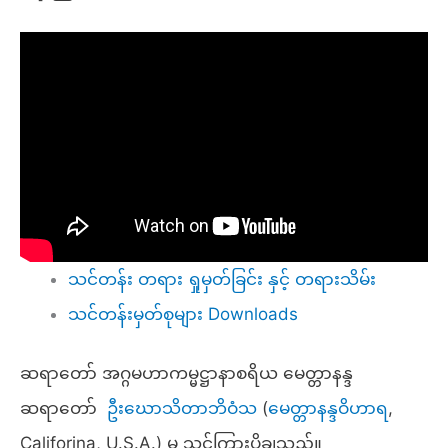
သင်တန်း တရား ရှုမှတ်ခြင်း နှင့် တရားသိမ်း
သင်တန်းမှတ်စုများ Downloads
ဆရာတော် အဂ္ဂမဟာကမ္မဋ္ဌာနာစရိယ မေတ္တာနန္ဒ
ဆရာတော်
ဦးဃောသိတာဘိဝံသ
(
မေတ္တာနန္ဒဝိဟာရ
,
Califorina, U.S.A.) မှ သင်ကြားပို့ချသည်။