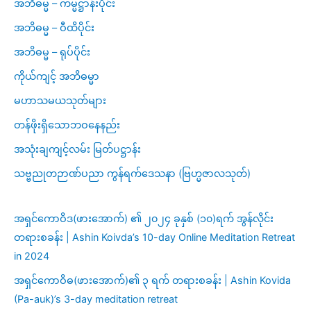
အဘိဓမ္မ – ကမ္မဋ္ဌာန်းပိုင်း
အဘိဓမ္မ – ဝီထိပိုင်း
အဘိဓမ္မ – ရုပ်ပိုင်း
ကိုယ်ကျင့် အဘိဓမ္မာ
မဟာသမယသုတ်များ
တန်ဖိုးရှိသောဘဝနေနည်း
အသုံးချကျင့်လမ်း မြတ်ပဋ္ဌာန်း
သဗ္ဗညုတဉာဏ်ပညာ ကွန်ရက်ဒေသနာ (ဗြဟ္မဇာလသုတ်)
အရှင်ကောဝိဒ(ဖားအောက်) ၏ ၂၀၂၄ ခုနှစ် (၁၀)ရက် အွန်လိုင်း
တရားစခန်း | Ashin Koivda’s 10-day Online Meditation Retreat
in 2024
အရှင်ကောဝိဓ(ဖားအောက်)၏ ၃ ရက် တရားစခန်း | Ashin Kovida
(Pa-auk)’s 3-day meditation retreat