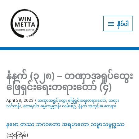
Skip
to
နှိပ်
content
နှိပ်ပါ
ပါ
နံနက် (၃၂၈) – တဏှာအရှုပ်ထွေး
ဖြေရှင်းရေးတရားတော် (၄)
April 28, 2023
/
တဏှာအရှုပ်ထွေး ဖြေရှင်းရေးတရားတော်
,
တရား
သင်တန်း
,
ထေရဝါဒ ဓမ္မကမ္မဌာန်း လမ်းစဥ်
,
နံနက် အလုပ်ပေးတရား
နမော တဿ ဘဂဝတော အရဟတော သမ္မာသမ္ဗုဒ္ဓဿ
(သုံးကြိမ်)