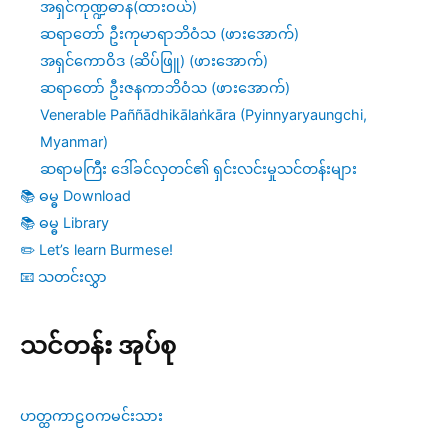
အရှင်ကုဏ္ဍဓာန(ထားဝယ်)
ဆရာတော် ဦးကုမာရာဘိဝံသ (ဖားအောက်)
အရှင်ကောဝိဒ (ဆိပ်ဖြူ) (ဖားအောက်)
ဆရာတော် ဦးဇနကာဘိဝံသ (ဖားအောက်)
Venerable Paññādhikālaṅkāra (Pyinnyaryaungchi,
Myanmar)
ဆရာမကြီး ဒေါ်ခင်လှတင်၏ ရှင်းလင်းမှုသင်တန်းများ
📚 ဓမ္ဓ Download
📚 ဓမ္ဓ Library
✏️ Let’s learn Burmese!
📧 သတင်းလွှာ
သင်တန်း အုပ်စု
ဟတ္ထကာဠဝကမင်းသား