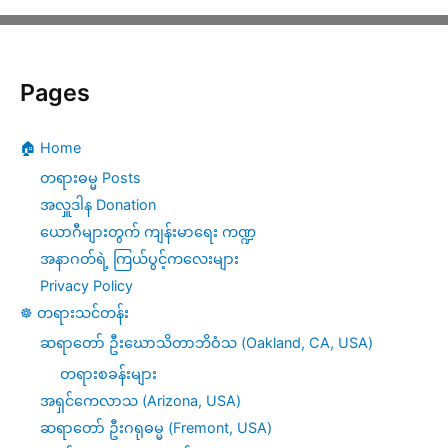
Pages
🏠 Home
တရားဓမ္မ Posts
အလှူဒါန Donation
ယောဂီများတွက် ကျန်းမာရေး ကဏ္ဍ
အနာဂတ်ရဲ့ ကြယ်ပွင့်ကလေးများ
Privacy Policy
☸️ တရားသင်တန်း
ဆရာတော် ဦးဃောသိတာဘိဝံသ (Oakland, CA, USA)
တရားစခန်းများ
အရှင်ကေလာသ (Arizona, USA)
ဆရာတော် ဦးဂရုဓမ္မ (Fremont, USA)