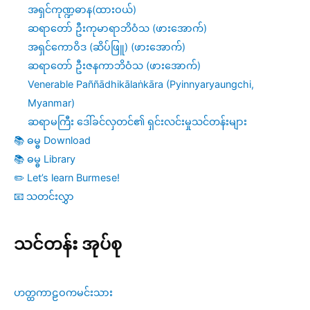
အရှင်ကုဏ္ဍဓာန(ထားဝယ်)
ဆရာတော် ဦးကုမာရာဘိဝံသ (ဖားအောက်)
အရှင်ကောဝိဒ (ဆိပ်ဖြူ) (ဖားအောက်)
ဆရာတော် ဦးဇနကာဘိဝံသ (ဖားအောက်)
Venerable Paññādhikālaṅkāra (Pyinnyaryaungchi,
Myanmar)
ဆရာမကြီး ဒေါ်ခင်လှတင်၏ ရှင်းလင်းမှုသင်တန်းများ
📚 ဓမ္ဓ Download
📚 ဓမ္ဓ Library
✏️ Let’s learn Burmese!
📧 သတင်းလွှာ
သင်တန်း အုပ်စု
ဟတ္ထကာဠဝကမင်းသား