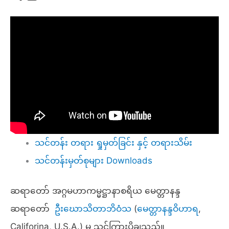
သင်တန်း တရား ရှုမှတ်ခြင်း နှင့် တရားသိမ်း
သင်တန်းမှတ်စုများ Downloads
ဆရာတော် အဂ္ဂမဟာကမ္မဋ္ဌာနာစရိယ မေတ္တာနန္ဒ
ဆရာတော်
ဦးဃောသိတာဘိဝံသ
(
မေတ္တာနန္ဒဝိဟာရ
,
Califorina, U.S.A.) မှ သင်ကြားပို့ချသည်။