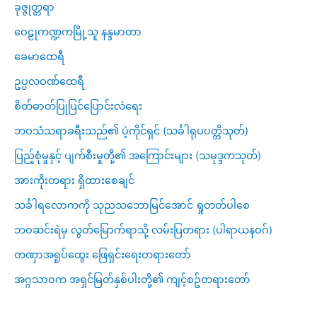
ခုဇ္ဇုတ္တရာ
ဝေဠုကဏ္ဍကမြို့သူ နန္ဒမာတာ
ခေမာထေရီ
ဥပ္ပလဝဏ်ထေရီ
စိတ်ဓာတ်ပြုပြင်ပြောင်းလဲရေး
ဘဝသံသရာခရီးသည်၏ ပဲ့ကိုင်ရှင် (သင်္ခါရုပပတ္တိသုတ်)
ပြည့်စုံမှုနှင့် ပျက်စီးမှုတို့၏ အကြောင်းများ (သမုဒ္ဒကသုတ်)
အားကိုးတရား ရှိထားစေချင်
သင်္ခါရလောကကို သုညသဘောမြင်အောင် ရှုတတ်ပါစေ
ဘဝဆင်းရဲမှ လွတ်မြောက်ရာသို့ လမ်းပြတရား (ပါရာယနဝဂ်)
တဏှာအရှုပ်ထွေး ဖြေရှင်းရေးတရားတော်
အဂ္ဂသာဝက အရှင်မြတ်နှစ်ပါးတို့၏ ကျင့်စဥ်တရားတော်