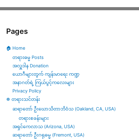
Pages
🏠 Home
တရားဓမ္မ Posts
အလှူဒါန Donation
ယောဂီများတွက် ကျန်းမာရေး ကဏ္ဍ
အနာဂတ်ရဲ့ ကြယ်ပွင့်ကလေးများ
Privacy Policy
☸️ တရားသင်တန်း
ဆရာတော် ဦးဃောသိတာဘိဝံသ (Oakland, CA, USA)
တရားစခန်းများ
အရှင်ကေလာသ (Arizona, USA)
ဆရာတော် ဦးဂရုဓမ္မ (Fremont, USA)