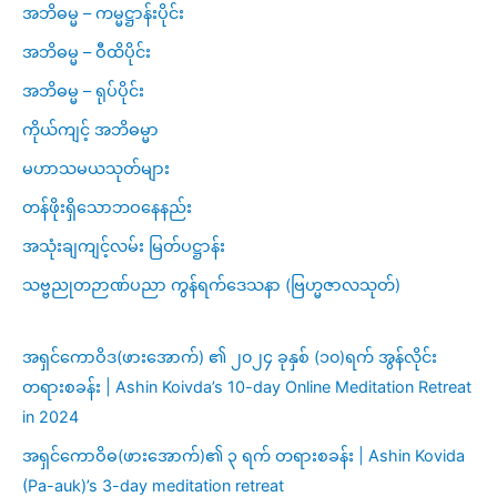
အဘိဓမ္မ – ကမ္မဋ္ဌာန်းပိုင်း
အဘိဓမ္မ – ဝီထိပိုင်း
အဘိဓမ္မ – ရုပ်ပိုင်း
ကိုယ်ကျင့် အဘိဓမ္မာ
မဟာသမယသုတ်များ
တန်ဖိုးရှိသောဘဝနေနည်း
အသုံးချကျင့်လမ်း မြတ်ပဋ္ဌာန်း
သဗ္ဗညုတဉာဏ်ပညာ ကွန်ရက်ဒေသနာ (ဗြဟ္မဇာလသုတ်)
အရှင်ကောဝိဒ(ဖားအောက်) ၏ ၂၀၂၄ ခုနှစ် (၁၀)ရက် အွန်လိုင်း
တရားစခန်း | Ashin Koivda’s 10-day Online Meditation Retreat
in 2024
အရှင်ကောဝိဓ(ဖားအောက်)၏ ၃ ရက် တရားစခန်း | Ashin Kovida
(Pa-auk)’s 3-day meditation retreat