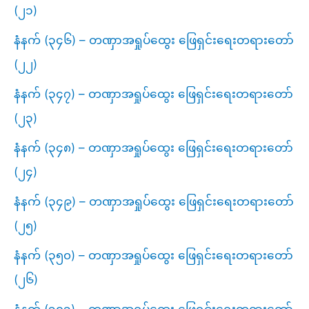
(၂၁)
နံနက် (၃၄၆) – တဏှာအရှုပ်ထွေး ဖြေရှင်းရေးတရားတော်
(၂၂)
နံနက် (၃၄၇) – တဏှာအရှုပ်ထွေး ဖြေရှင်းရေးတရားတော်
(၂၃)
နံနက် (၃၄၈) – တဏှာအရှုပ်ထွေး ဖြေရှင်းရေးတရားတော်
(၂၄)
နံနက် (၃၄၉) – တဏှာအရှုပ်ထွေး ဖြေရှင်းရေးတရားတော်
(၂၅)
နံနက် (၃၅၀) – တဏှာအရှုပ်ထွေး ဖြေရှင်းရေးတရားတော်
(၂၆)
နံနက် (၃၅၁) – တဏှာအရှုပ်ထွေး ဖြေရှင်းရေးတရားတော်