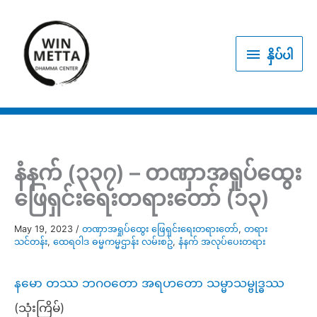
Skip
to
နှိပ်
content
နှိပ်ပါ
ပါ
နံနက် (၃၃၇) – တဏှာအရှုပ်ထွေး
ဖြေရှင်းရေးတရားတော် (၁၃)
May 19, 2023
/
တဏှာအရှုပ်ထွေး ဖြေရှင်းရေးတရားတော်
,
တရား
သင်တန်း
,
ထေရဝါဒ ဓမ္မကမ္မဌာန်း လမ်းစဥ်
,
နံနက် အလုပ်ပေးတရား
နမော တဿ ဘဂဝတော အရဟတော သမ္မာသမ္ဗုဒ္ဓဿ
(သုံးကြိမ်)