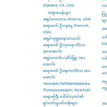
(Oakland, CA, USA)
(သင
တရားစခန်းများ
ပြည
အရှင်ကေလာသ (Arizona, USA)
မျာ
ဆရာတော် ဦးဂရုဓမ္မ (Fremont,
အား
USA)
သင
အရှင်ကုဏ္ဍဓာန(ထားဝယ်)
အေ
ဆရာတော် ဦးကုမာရာဘိဝံသ
(ဖားအောက်)
ဘဝဆ
အရှင်ကောဝိဒ (ဆိပ်ဖြူ) (ဖား
လမ
အောက်)
တဏှ
ဆရာတော် ဦးဇနကာဘိဝံသ (ဖား
တေ
အောက်)
အဂ္
Venerable Paññādhikālaṅkāra
ကျ
(Pyinnyaryaungchi, Myanmar)
ဆရာမကြီး ဒေါ်ခင်လှတင်၏
ရှင်းလင်းမှုသင်တန်းများ
အဘိဓ