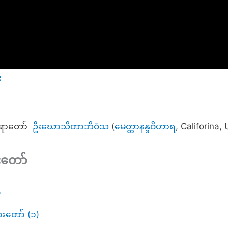
း
ဒဆရာတော်
ဦးဃောသိတာဘိဝံသ
(
မေတ္တာနန္ဒဝိဟာရ
, Califorina,
းတော်
ု
ားတော် (၁)