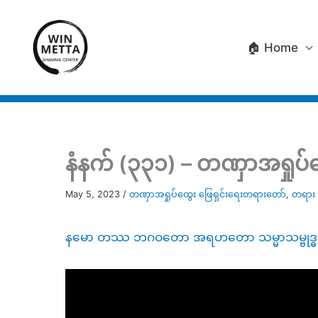
Skip
to
🏠 Home
content
နံနက် (၃၃၁) – တဏှာအရှုပ်
May 5, 2023
/
တဏှာအရှုပ်ထွေး ဖြေရှင်းရေးတရားတော်
,
တရား 
နမော တဿ ဘဂဝတော အရဟတော သမ္မာသမ္ဗုဒ