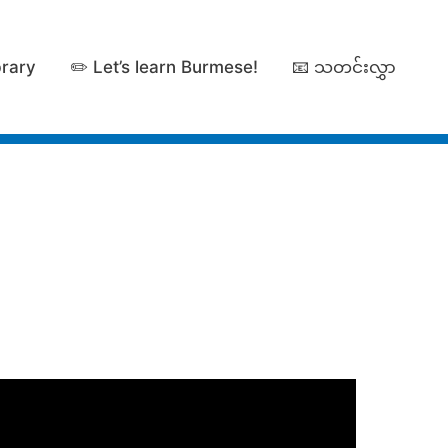
brary
✏️ Let’s learn Burmese!
📧 သတင်းလွှာ