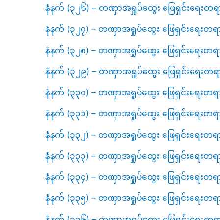
နံနက် (၃၂၆) – တဏှာအရှုပ်ထွေး ဖြေရှင်းရေးတရ
နံနက် (၃၂၇) – တဏှာအရှုပ်ထွေး ဖြေရှင်းရေးတရ
နံနက် (၃၂၈) – တဏှာအရှုပ်ထွေး ဖြေရှင်းရေးတရ
နံနက် (၃၂၉) – တဏှာအရှုပ်ထွေး ဖြေရှင်းရေးတရ
နံနက် (၃၃၀) – တဏှာအရှုပ်ထွေး ဖြေရှင်းရေးတရ
နံနက် (၃၃၁) – တဏှာအရှုပ်ထွေး ဖြေရှင်းရေးတရ
နံနက် (၃၃၂) – တဏှာအရှုပ်ထွေး ဖြေရှင်းရေးတရ
နံနက် (၃၃၃) – တဏှာအရှုပ်ထွေး ဖြေရှင်းရေးတရ
နံနက် (၃၃၄) – တဏှာအရှုပ်ထွေး ဖြေရှင်းရေးတရ
နံနက် (၃၃၅) – တဏှာအရှုပ်ထွေး ဖြေရှင်းရေးတရ
နံနက် (၃၃၆) – တဏှာအရှုပ်ထွေး ဖြေရှင်းရေးတရ