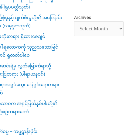
်္ခါရုပပတ္တိသုတ်)
့်စုံမှုနှင့် ပျက်စီးမှုတို့၏ အကြောင်း
Archives
း (သမုဒ္ဒကသုတ်)
ကိုးတရား ရှိထားစေချင်
်္ခါရလောကကို သုညသဘောမြင်
ာင် ရှုတတ်ပါစေ
င်းရဲမှ လွတ်မြောက်ရာသို့
်းပြတရား (ပါရာယနဝဂ်)
ာအရှုပ်ထွေး ဖြေရှင်းရေးတရား
ာ်
ဂသာဝက အရှင်မြတ်နှစ်ပါးတို့၏
င့်စဥ်တရားတော်
မ္မ – ကမ္မဋ္ဌာန်းပိုင်း