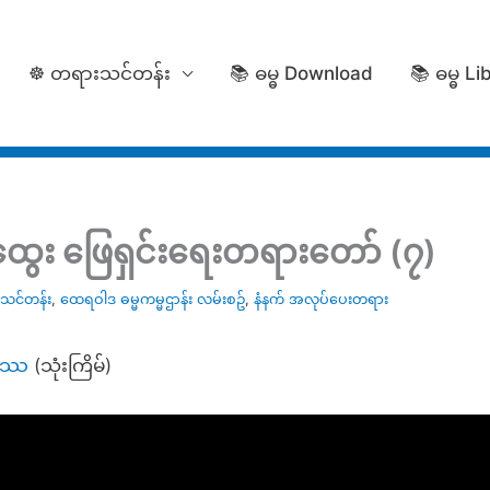
☸️ တရားသင်တန်း
📚 ဓမ္ဓ Download
📚 ဓမ္ဓ Li
ထွေး ဖြေရှင်းရေးတရားတော် (၇)
သင်တန်း
,
ထေရဝါဒ ဓမ္မကမ္မဌာန်း လမ်းစဥ်
,
နံနက် အလုပ်ပေးတရား
္ဓဿ
(သုံးကြိမ်)