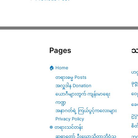
Pages
သ
🏠 Home
ဟတ
တရားဓမ္မ Posts
ခုဇ္
အလှူဒါန Donation
ဝေဠ
ယောဂီများတွက် ကျန်းမာရေး
ကဏ္ဍ
ခေ
အနာဂတ်ရဲ့ ကြယ်ပွင့်ကလေးများ
ဥပ
Privacy Policy
စိတ
☸️ တရားသင်တန်း
ဆရာတော် ဦးဃောသိတာဘိဝံသ
ဘဝ