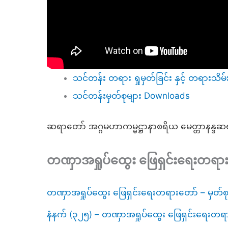
သင်တန်း တရား ရှုမှတ်ခြင်း နှင့် တရားသိမ်
သင်တန်းမှတ်စုများ Downloads
ဆရာတော် အဂ္ဂမဟာကမ္မဋ္ဌာနာစရိယ မေတ္တာနန္
တဏှာအရှုပ်ထွေး ဖြေရှင်းရေးတရာ
တဏှာအရှုပ်ထွေး ဖြေရှင်းရေးတရားတော် – မှတ်စ
နံနက် (၃၂၅) – တဏှာအရှုပ်ထွေး ဖြေရှင်းရေးတရ