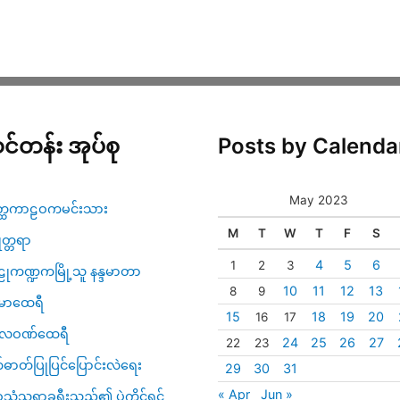
င်တန်း အုပ်စု
Posts by Calenda
May 2023
္ထကာဠဝကမင်းသား
M
T
W
T
F
S
ဇုတ္တရာ
4
5
6
1
2
3
ုကဏ္ဍကမြို့သူ နန္ဒမာတာ
10
11
12
13
8
9
မာထေရီ
15
18
19
20
16
17
္ပလဝဏ်ထေရီ
24
25
26
27
22
23
်ဓာတ်ပြုပြင်ပြောင်းလဲရေး
29
30
31
« Apr
Jun »
သံသရာခရီးသည်၏ ပဲ့ကိုင်ရှင်