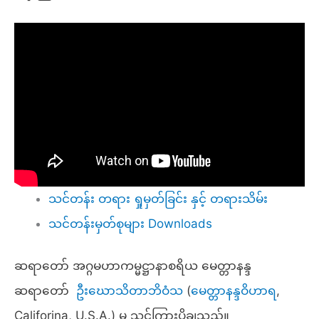
သင်တန်း တရား ရှုမှတ်ခြင်း နှင့် တရားသိမ်း
သင်တန်းမှတ်စုများ Downloads
ဆရာတော် အဂ္ဂမဟာကမ္မဋ္ဌာနာစရိယ မေတ္တာနန္ဒ
ဆရာတော်
ဦးဃောသိတာဘိဝံသ
(
မေတ္တာနန္ဒဝိဟာရ
,
Califorina, U.S.A.) မှ သင်ကြားပို့ချသည်။