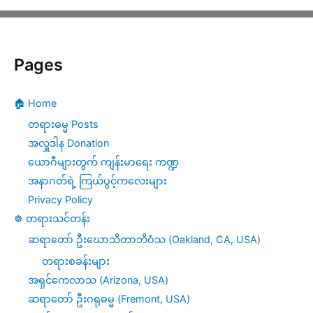
Pages
🏠 Home
တရားဓမ္မ Posts
အလှူဒါန Donation
ယောဂီများတွက် ကျန်းမာရေး ကဏ္ဍ
အနာဂတ်ရဲ့ ကြယ်ပွင့်ကလေးများ
Privacy Policy
☸️ တရားသင်တန်း
ဆရာတော် ဦးဃောသိတာဘိဝံသ (Oakland, CA, USA)
တရားစခန်းများ
အရှင်ကေလာသ (Arizona, USA)
ဆရာတော် ဦးဂရုဓမ္မ (Fremont, USA)