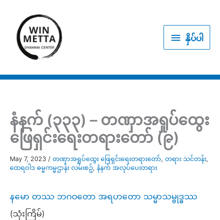
Skip
to
နှိပ်
content
နှိပ်ပါ
ပါ
နံနက် (၃၃၃) – တဏှာအရှုပ်ထွေး
ဖြေရှင်းရေးတရားတော် (၉)
May 7, 2023
/
တဏှာအရှုပ်ထွေး ဖြေရှင်းရေးတရားတော်
,
တရား သင်တန်း
,
ထေရဝါဒ ဓမ္မကမ္မဌာန်း လမ်းစဥ်
,
နံနက် အလုပ်ပေးတရား
နမော တဿ ဘဂဝတော အရဟတော သမ္မာသမ္ဗုဒ္ဓဿ
(သုံးကြိမ်)