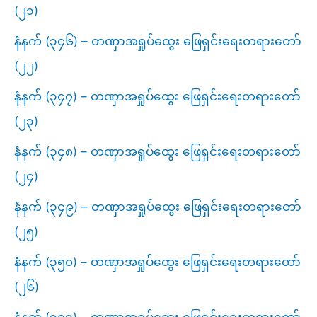
(၂၁)
နံနက် (၃၄၆) – တဏှာအရှုပ်ထွေး ဖြေရှင်းရေးတရားတော်
(၂၂)
နံနက် (၃၄၇) – တဏှာအရှုပ်ထွေး ဖြေရှင်းရေးတရားတော်
(၂၃)
နံနက် (၃၄၈) – တဏှာအရှုပ်ထွေး ဖြေရှင်းရေးတရားတော်
(၂၄)
နံနက် (၃၄၉) – တဏှာအရှုပ်ထွေး ဖြေရှင်းရေးတရားတော်
(၂၅)
နံနက် (၃၅၀) – တဏှာအရှုပ်ထွေး ဖြေရှင်းရေးတရားတော်
(၂၆)
နံနက် (၃၅၁) – တဏှာအရှုပ်ထွေး ဖြေရှင်းရေးတရားတော်