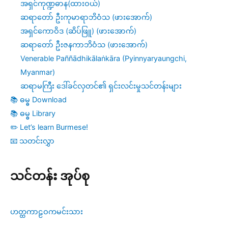
အရှင်ကုဏ္ဍဓာန(ထားဝယ်)
ဆရာတော် ဦးကုမာရာဘိဝံသ (ဖားအောက်)
အရှင်ကောဝိဒ (ဆိပ်ဖြူ) (ဖားအောက်)
ဆရာတော် ဦးဇနကာဘိဝံသ (ဖားအောက်)
Venerable Paññādhikālaṅkāra (Pyinnyaryaungchi,
Myanmar)
ဆရာမကြီး ဒေါ်ခင်လှတင်၏ ရှင်းလင်းမှုသင်တန်းများ
📚 ဓမ္ဓ Download
📚 ဓမ္ဓ Library
✏️ Let’s learn Burmese!
📧 သတင်းလွှာ
သင်တန်း အုပ်စု
ဟတ္ထကာဠဝကမင်းသား