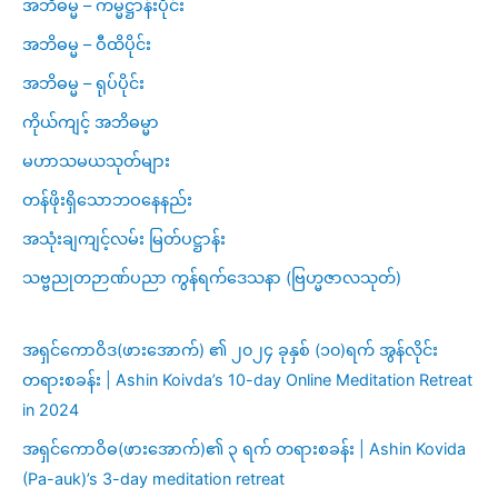
အဘိဓမ္မ – ကမ္မဋ္ဌာန်းပိုင်း
အဘိဓမ္မ – ဝီထိပိုင်း
အဘိဓမ္မ – ရုပ်ပိုင်း
ကိုယ်ကျင့် အဘိဓမ္မာ
မဟာသမယသုတ်များ
တန်ဖိုးရှိသောဘဝနေနည်း
အသုံးချကျင့်လမ်း မြတ်ပဋ္ဌာန်း
သဗ္ဗညုတဉာဏ်ပညာ ကွန်ရက်ဒေသနာ (ဗြဟ္မဇာလသုတ်)
အရှင်ကောဝိဒ(ဖားအောက်) ၏ ၂၀၂၄ ခုနှစ် (၁၀)ရက် အွန်လိုင်း
တရားစခန်း | Ashin Koivda’s 10-day Online Meditation Retreat
in 2024
အရှင်ကောဝိဓ(ဖားအောက်)၏ ၃ ရက် တရားစခန်း | Ashin Kovida
(Pa-auk)’s 3-day meditation retreat