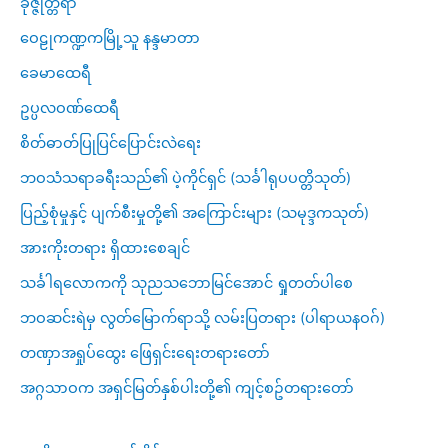
ခုဇ္ဇုတ္တရာ
ဝေဠုကဏ္ဍကမြို့သူ နန္ဒမာတာ
ခေမာထေရီ
ဥပ္ပလဝဏ်ထေရီ
စိတ်ဓာတ်ပြုပြင်ပြောင်းလဲရေး
ဘဝသံသရာခရီးသည်၏ ပဲ့ကိုင်ရှင် (သင်္ခါရုပပတ္တိသုတ်)
ပြည့်စုံမှုနှင့် ပျက်စီးမှုတို့၏ အကြောင်းများ (သမုဒ္ဒကသုတ်)
အားကိုးတရား ရှိထားစေချင်
သင်္ခါရလောကကို သုညသဘောမြင်အောင် ရှုတတ်ပါစေ
ဘဝဆင်းရဲမှ လွတ်မြောက်ရာသို့ လမ်းပြတရား (ပါရာယနဝဂ်)
တဏှာအရှုပ်ထွေး ဖြေရှင်းရေးတရားတော်
အဂ္ဂသာဝက အရှင်မြတ်နှစ်ပါးတို့၏ ကျင့်စဥ်တရားတော်