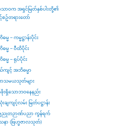
ဂသာဝက အရှင်မြတ်နှစ်ပါးတို့၏
င့်စဥ်တရားတော်
မ္မ – ကမ္မဋ္ဌာန်းပိုင်း
ဓမ္မ – ဝီထိပိုင်း
မ္မ – ရုပ်ပိုင်း
ယ်ကျင့် အဘိဓမ္မာ
ာသမယသုတ်များ
ဖိုးရှိသောဘဝနေနည်း
ံးချကျင့်လမ်း မြတ်ပဋ္ဌာန်း
္ဗညုတဉာဏ်ပညာ ကွန်ရက်
သနာ (ဗြဟ္မဇာလသုတ်)