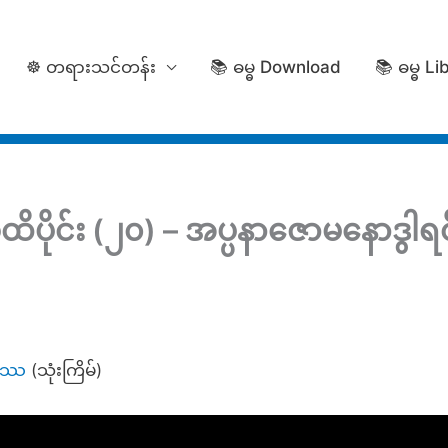
☸️ တရားသင်တန်း
📚 ဓမ္ဓ Download
📚 ဓမ္ဓ Li
ထိပိုင်း (၂၀) – အပ္ပနာဇောမနောဒွါ
္ဓဿ
(သုံးကြိမ်)