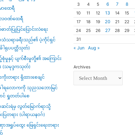
6
7
8
3
4
5
မာထေရီ
13
10
11
12
14
15
္ပလဝဏ်ထေရီ
20
17
18
19
21
22
်ဓာတ်ပြုပြင်ပြောင်းလဲရေး
27
24
25
26
28
29
31
သံသရာခရီးသည်၏ ပဲ့ကိုင်ရှင်
« Jun
Aug »
်္ခါရုပပတ္တိသုတ်)
့်စုံမှုနှင့် ပျက်စီးမှုတို့၏ အကြောင်း
း (သမုဒ္ဒကသုတ်)
Archives
ကိုးတရား ရှိထားစေချင်
်္ခါရလောကကို သုညသဘောမြင်
ာင် ရှုတတ်ပါစေ
င်းရဲမှ လွတ်မြောက်ရာသို့
်းပြတရား (ပါရာယနဝဂ်)
ာအရှုပ်ထွေး ဖြေရှင်းရေးတရား
ာ်