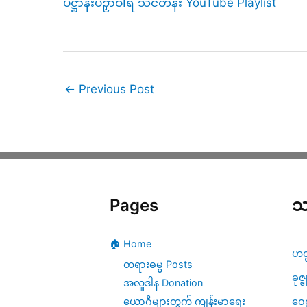
ပဋ္ဌာန်းပဉှာဝါရ သင်တန်း YouTube Playlist
←
Previous Post
Pages
သ
🏠 Home
ဟတ
တရားဓမ္မ Posts
ခုဇ္
အလှူဒါန Donation
ဝေဠ
ယောဂီများတွက် ကျန်းမာရေး