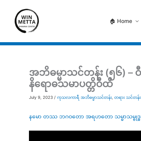
Skip
to
🏠 Home
content
အဘိဓမ္မာသင်တန်း (၅၆) – ဝီ
နိရောဓသမာပတ္တိဝီထိ
July 9, 2023
/
ကုသလကာရီ အဘိဓမ္မာသင်တန်း
,
တရား သင်တန်း
နမော တဿ ဘဂဝတော အရဟတော သမ္မာသမ္ဗုဒ