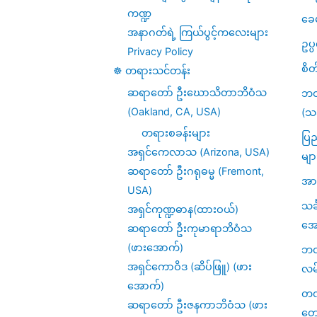
ကဏ္ဍ
ခေ
အနာဂတ်ရဲ့ ကြယ်ပွင့်ကလေးများ
ဥပ
Privacy Policy
စိတ
☸️ တရားသင်တန်း
ဆရာတော် ဦးဃောသိတာဘိဝံသ
ဘဝ
(Oakland, CA, USA)
(သင
တရားစခန်းများ
ပြည
အရှင်ကေလာသ (Arizona, USA)
မျာ
ဆရာတော် ဦးဂရုဓမ္မ (Fremont,
အား
USA)
သင
အရှင်ကုဏ္ဍဓာန(ထားဝယ်)
အေ
ဆရာတော် ဦးကုမာရာဘိဝံသ
(ဖားအောက်)
ဘဝဆ
အရှင်ကောဝိဒ (ဆိပ်ဖြူ) (ဖား
လမ
အောက်)
တဏှ
ဆရာတော် ဦးဇနကာဘိဝံသ (ဖား
တေ