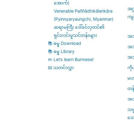
အောက်)
အဂ္
Venerable Paññādhikālaṅkāra
ကျ
(Pyinnyaryaungchi, Myanmar)
ဆရာမကြီး ဒေါ်ခင်လှတင်၏
ရှင်းလင်းမှုသင်တန်းများ
အဘိဓ
📚 ဓမ္ဓ Download
အဘိ
📚 ဓမ္ဓ Library
အဘိဓ
✏️ Let’s learn Burmese!
ကို
📧 သတင်းလွှာ
မဟ
တန်
အသု
သဗ
ဒေ