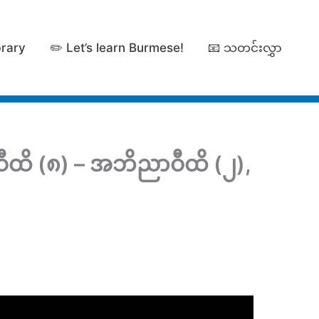
brary
✏️ Let’s learn Burmese!
📧 သတင်းလွှာ
ရဝီထိ (၈) – အဘိညာဝီထိ (၂),