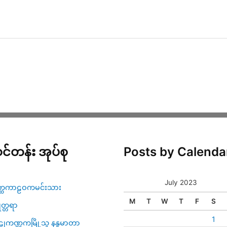
င်တန်း အုပ်စု
Posts by Calenda
July 2023
္ထကာဠဝကမင်းသား
M
T
W
T
F
S
ဇုတ္တရာ
1
ုကဏ္ဍကမြို့သူ နန္ဒမာတာ