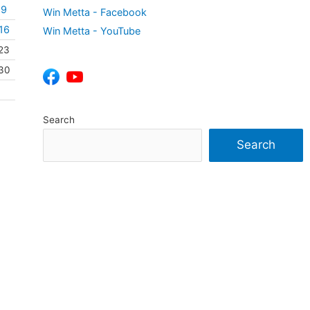
9
Win Metta - Facebook
16
Win Metta - YouTube
23
30
Search
Search