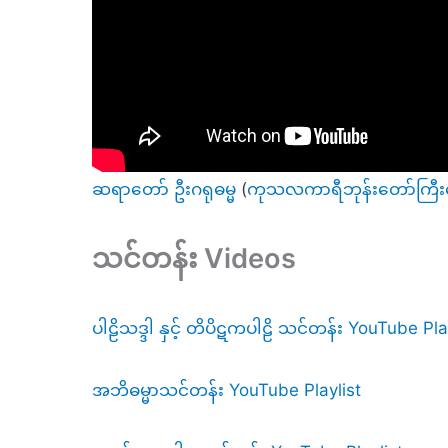
ဆရာတော် ဦးဂရုဓမ္မ
(
ကုသလကာရီဘုန်းတော်ကြီး
သင်တန်း Videos
ပါဠိသဒ္ဒါ နှင့် တိပိဋကပါဠိ သင်တန်း YouTube Pla
အဘိဓမ္မာသင်တန်း YouTube Playlist