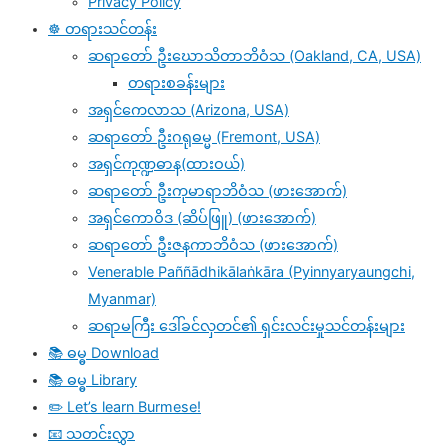
Privacy Policy
☸️ တရားသင်တန်း
ဆရာတော် ဦးဃောသိတာဘိဝံသ (Oakland, CA, USA)
တရားစခန်းများ
အရှင်ကေလာသ (Arizona, USA)
ဆရာတော် ဦးဂရုဓမ္မ (Fremont, USA)
အရှင်ကုဏ္ဍဓာန(ထားဝယ်)
ဆရာတော် ဦးကုမာရာဘိဝံသ (ဖားအောက်)
အရှင်ကောဝိဒ (ဆိပ်ဖြူ) (ဖားအောက်)
ဆရာတော် ဦးဇနကာဘိဝံသ (ဖားအောက်)
Venerable Paññādhikālaṅkāra (Pyinnyaryaungchi,
Myanmar)
ဆရာမကြီး ဒေါ်ခင်လှတင်၏ ရှင်းလင်းမှုသင်တန်းများ
📚 ဓမ္ဓ Download
📚 ဓမ္ဓ Library
✏️ Let’s learn Burmese!
📧 သတင်းလွှာ