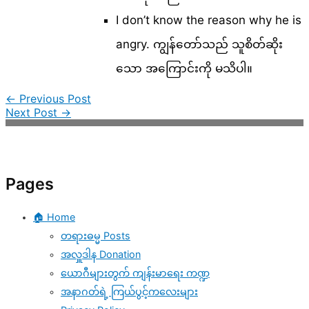
I don’t know the reason why he is
angry. ကျွန်တော်သည် သူစိတ်ဆိုး
သော အကြောင်းကို မသိပါ။
←
Previous Post
Next Post
→
Pages
🏠 Home
တရားဓမ္မ Posts
အလှူဒါန Donation
ယောဂီများတွက် ကျန်းမာရေး ကဏ္ဍ
အနာဂတ်ရဲ့ ကြယ်ပွင့်ကလေးများ