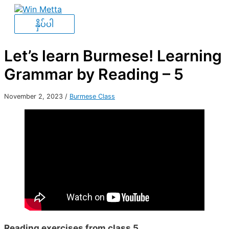
Skip
to
နှိပ်
နှိပ်ပါ
content
ပါ
Let’s learn Burmese! Learning
Grammar by Reading – 5
November 2, 2023
/
Burmese Class
Reading exercises from class 5