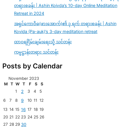
တရားစခန်း | Ashin Koivda’s 10-day Online Meditation
Retreat in 2024
အရှင်ကောဝိဓ(ဖားအောက်)၏ ၃ ရက် တရားစခန်း | Ashin
Kovida (Pa-auk)’s 3-day meditation retreat
ထာဝရငြိမ်းချမ်းရေးသို့ သင်တန်း
ကမ္မဋ္ဌာန်းတရား သင်တန်း
Posts by Calendar
November 2023
M
T
W
T
F
S
S
1
2
3
4
5
6
7
8
9
10
11
12
13
14
15
16
17
18
19
20
21
22
23
24
25
26
27
28
29
30