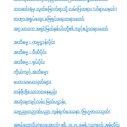
ဘဝဆင်းရဲမှ လွတ်မြောက်ရာသို့ လမ်းပြတရား (ပါရာယနဝဂ်)
တဏှာအရှုပ်ထွေး ဖြေရှင်းရေးတရားတော်
အဂ္ဂသာဝက အရှင်မြတ်နှစ်ပါးတို့၏ ကျင့်စဥ်တရားတော်
အဘိဓမ္မ – ကမ္မဋ္ဌာန်းပိုင်း
အဘိဓမ္မ – ဝီထိပိုင်း
အဘိဓမ္မ – ရုပ်ပိုင်း
ကိုယ်ကျင့် အဘိဓမ္မာ
မဟာသမယသုတ်များ
တန်ဖိုးရှိသောဘဝနေနည်း
အသုံးချကျင့်လမ်း မြတ်ပဋ္ဌာန်း
သဗ္ဗညုတဉာဏ်ပညာ ကွန်ရက်ဒေသနာ (ဗြဟ္မဇာလသုတ်)
အရှင်ကောဝိဒ(ဖားအောက်) ၏ ၂၀၂၄ ခုနှစ် (၁၀)ရက် အွန်လိုင်း