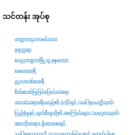
သင်တန်း အုပ်စု
ဟတ္ထကာဠဝကမင်းသား
ခုဇ္ဇုတ္တရာ
ဝေဠုကဏ္ဍကမြို့သူ နန္ဒမာတာ
ခေမာထေရီ
ဥပ္ပလဝဏ်ထေရီ
စိတ်ဓာတ်ပြုပြင်ပြောင်းလဲရေး
ဘဝသံသရာခရီးသည်၏ ပဲ့ကိုင်ရှင် (သင်္ခါရုပပတ္တိသုတ်)
ပြည့်စုံမှုနှင့် ပျက်စီးမှုတို့၏ အကြောင်းများ (သမုဒ္ဒကသုတ်)
အားကိုးတရား ရှိထားစေချင်
သင်္ခါရလောကကို သုညသဘောမြင်အောင် ရှုတတ်ပါစေ