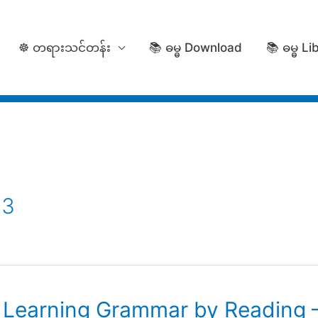
☸️ တရားသင်တန်း
📚 ဓမ္ဓ Download
📚 ဓမ္ဓ Li
23
! Learning Grammar by Reading 