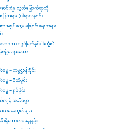
င်းရဲမှ လွတ်မြောက်ရာသို့
်းပြတရား (ပါရာယနဝဂ်)
ာအရှုပ်ထွေး ဖြေရှင်းရေးတရား
ာ်
ဂသာဝက အရှင်မြတ်နှစ်ပါးတို့၏
င့်စဥ်တရားတော်
မ္မ – ကမ္မဋ္ဌာန်းပိုင်း
ဓမ္မ – ဝီထိပိုင်း
မ္မ – ရုပ်ပိုင်း
ယ်ကျင့် အဘိဓမ္မာ
ာသမယသုတ်များ
ဖိုးရှိသောဘဝနေနည်း