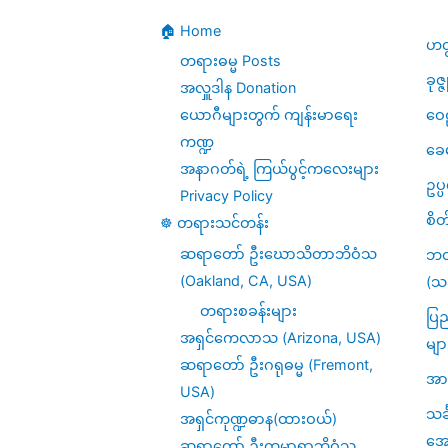
–
🏠 Home
6
ဟတ
တရားဓမ္မ Posts
ခုဇ္
အလှူဒါန Donation
ဝေဠ
ယောဂီများတွက် ကျန်းမာရေး
ကဏ္ဍ
ခေ
အနာဂတ်ရဲ့ ကြယ်ပွင့်ကလေးများ
ဥပ
Privacy Policy
စိတ
☸️ တရားသင်တန်း
ဆရာတော် ဦးဃောသိတာဘိဝံသ
ဘဝ
(Oakland, CA, USA)
(သင
တရားစခန်းများ
ပြည
အရှင်ကေလာသ (Arizona, USA)
မျာ
ဆရာတော် ဦးဂရုဓမ္မ (Fremont,
အား
USA)
သင
အရှင်ကုဏ္ဍဓာန(ထားဝယ်)
အေ
ဆရာတော် ဦးကုမာရာဘိဝံသ