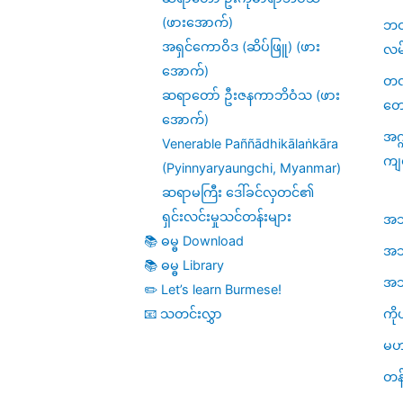
(ဖားအောက်)
ဘဝဆ
အရှင်ကောဝိဒ (ဆိပ်ဖြူ) (ဖား
လမ
အောက်)
တဏှ
ဆရာတော် ဦးဇနကာဘိဝံသ (ဖား
တေ
အောက်)
အဂ္
Venerable Paññādhikālaṅkāra
ကျ
(Pyinnyaryaungchi, Myanmar)
ဆရာမကြီး ဒေါ်ခင်လှတင်၏
ရှင်းလင်းမှုသင်တန်းများ
အဘိဓ
📚 ဓမ္ဓ Download
အဘိ
📚 ဓမ္ဓ Library
အဘိဓ
✏️ Let’s learn Burmese!
ကို
📧 သတင်းလွှာ
မဟ
တန်