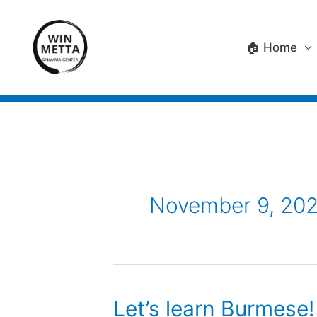
Skip
to
🏠 Home
content
November 9, 20
Let’s learn Burmese