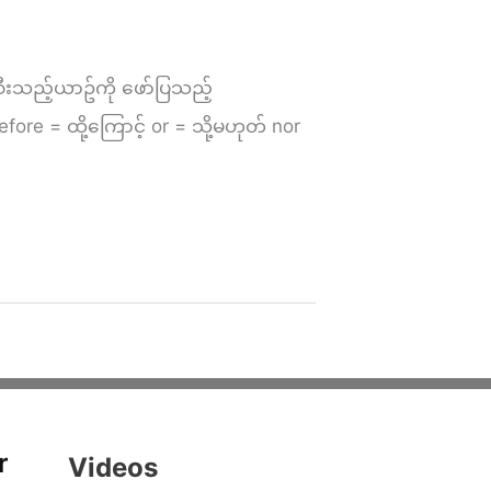
ီးသည့်ယာဥ်ကို ဖော်ပြသည့်
efore = ထို့ကြောင့် or = သို့မဟုတ် nor
r
Videos