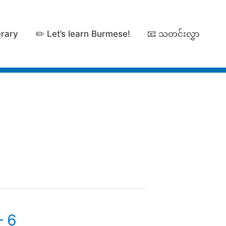
brary
✏️ Let’s learn Burmese!
📧 သတင်းလွှာ
– 6