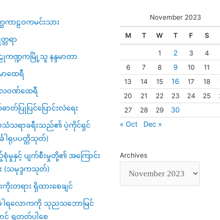
November 2023
္ထကာဠဝကမင်းသား
M
T
W
T
F
S
ဇုတ္တရာ
2
1
3
4
ုကဏ္ဍကမြို့သူ နန္ဒမာတာ
9
6
7
8
10
11
မာထေရီ
16
13
14
15
17
18
္ပလဝဏ်ထေရီ
20
21
22
23
24
25
်ဓာတ်ပြုပြင်ပြောင်းလဲရေး
30
27
28
29
« Oct
Dec »
သံသရာခရီးသည်၏ ပဲ့ကိုင်ရှင်
်္ခါရုပပတ္တိသုတ်)
့်စုံမှုနှင့် ပျက်စီးမှုတို့၏ အကြောင်း
Archives
း (သမုဒ္ဒကသုတ်)
ကိုးတရား ရှိထားစေချင်
်္ခါရလောကကို သုညသဘောမြင်
ာင် ရှုတတ်ပါစေ