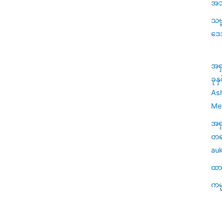
အသု
သဗ
ဒေ
အရ
ခုန
Ash
Med
အရ
တရာ
auk
ထာဝ
ကမ္