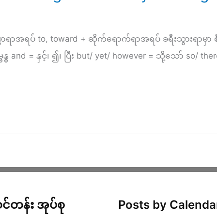
ွာရာအရပ် to, toward + ဆိုက်ရောက်ရာအရပ် ခရီးသွားရာမှာ စ
ဓ and = နှင့်၊ ၍၊ ပြီး but/ yet/ however = သို့သော် so/ ther
င်တန်း အုပ်စု
Posts by Calenda