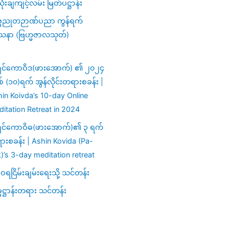
ံးချကျင့်လမ်း မြတ်ပဋ္ဌာန်း
္ဗညုတဉာဏ်ပညာ ကွန်ရက်
သနာ (ဗြဟ္မဇာလသုတ်)
ှင်ကောဝိဒ(ဖားအောက်) ၏ ၂၀၂၄
ှစ် (၁၀)ရက် အွန်လိုင်းတရားစခန်း |
in Koivda’s 10-day Online
itation Retreat in 2024
ှင်ကောဝိဓ(ဖားအောက်)၏ ၃ ရက်
းစခန်း | Ashin Kovida (Pa-
)’s 3-day meditation retreat
ရငြိမ်းချမ်းရေးသို့ သင်တန်း
မဋ္ဌာန်းတရား သင်တန်း