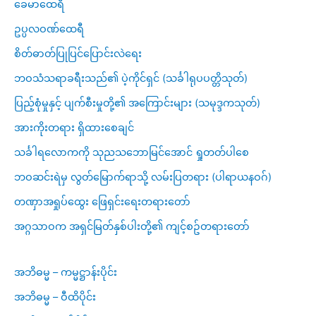
ခေမာထေရီ
ဥပ္ပလဝဏ်ထေရီ
စိတ်ဓာတ်ပြုပြင်ပြောင်းလဲရေး
ဘဝသံသရာခရီးသည်၏ ပဲ့ကိုင်ရှင် (သင်္ခါရုပပတ္တိသုတ်)
ပြည့်စုံမှုနှင့် ပျက်စီးမှုတို့၏ အကြောင်းများ (သမုဒ္ဒကသုတ်)
အားကိုးတရား ရှိထားစေချင်
သင်္ခါရလောကကို သုညသဘောမြင်အောင် ရှုတတ်ပါစေ
ဘဝဆင်းရဲမှ လွတ်မြောက်ရာသို့ လမ်းပြတရား (ပါရာယနဝဂ်)
တဏှာအရှုပ်ထွေး ဖြေရှင်းရေးတရားတော်
အဂ္ဂသာဝက အရှင်မြတ်နှစ်ပါးတို့၏ ကျင့်စဥ်တရားတော်
အဘိဓမ္မ – ကမ္မဋ္ဌာန်းပိုင်း
အဘိဓမ္မ – ဝီထိပိုင်း