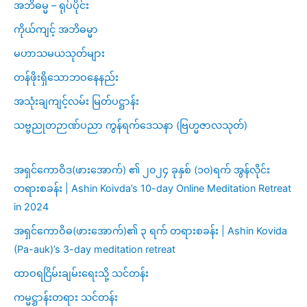
အဘိဓမ္မ – ရုပ်ပိုင်း
ကိုယ်ကျင့် အဘိဓမ္မာ
မဟာသမယသုတ်များ
တန်ဖိုးရှိသောဘဝနေနည်း
အသုံးချကျင့်လမ်း မြတ်ပဋ္ဌာန်း
သဗ္ဗညုတဉာဏ်ပညာ ကွန်ရက်ဒေသနာ (ဗြဟ္မဇာလသုတ်)
အရှင်ကောဝိဒ(ဖားအောက်) ၏ ၂၀၂၄ ခုနှစ် (၁၀)ရက် အွန်လိုင်း
တရားစခန်း | Ashin Koivda’s 10-day Online Meditation Retreat
in 2024
အရှင်ကောဝိဓ(ဖားအောက်)၏ ၃ ရက် တရားစခန်း | Ashin Kovida
(Pa-auk)’s 3-day meditation retreat
ထာဝရငြိမ်းချမ်းရေးသို့ သင်တန်း
ကမ္မဋ္ဌာန်းတရား သင်တန်း