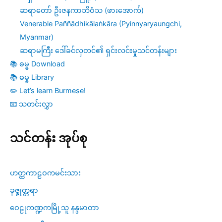
ဆရာတော် ဦးဇနကာဘိဝံသ (ဖားအောက်)
Venerable Paññādhikālaṅkāra (Pyinnyaryaungchi,
Myanmar)
ဆရာမကြီး ဒေါ်ခင်လှတင်၏ ရှင်းလင်းမှုသင်တန်းများ
📚 ဓမ္ဓ Download
📚 ဓမ္ဓ Library
✏️ Let’s learn Burmese!
📧 သတင်းလွှာ
သင်တန်း အုပ်စု
ဟတ္ထကာဠဝကမင်းသား
ခုဇ္ဇုတ္တရာ
ဝေဠုကဏ္ဍကမြို့သူ နန္ဒမာတာ