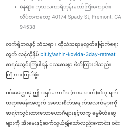
နေရာ
။ ကုသလကာရီဘုန်းတော်ကြီးကျောင်း၊
လိပ်စာကတော့ 40174 Spady St, Fremont, CA
94538
လက်ရှိဘဝနှင့် သံသရာ ၊ ထိုသံသရာမှလွတ်မြောက်ရေး
တွက် လင့်ကိုနှိပ်
bit.ly/ashin-kovida-3day-retreat
စာရင်းသွင်းကြပါရန် လေးစားစွာ ဖိတ်ကြားပါသည်။
ကြိုးစားကြပါစို့။
ဝင်းမေတ္တာမှ ဤအရှင်ကောဝိဒ (ဖားအောက်)၏ ၃ ရက်
တရားစခန်းအတွက် အသေးစိတ်အချက်အလက်များကို
စာရင်းသွင်းထားသောယောဂီများနှင့်တကွ ဓမ္မမိတ်ဆွေ
များကို အီးမေးနှင့်ဆက်သွယ်၍သော်လည်းကောင်း၊ ဝင်း