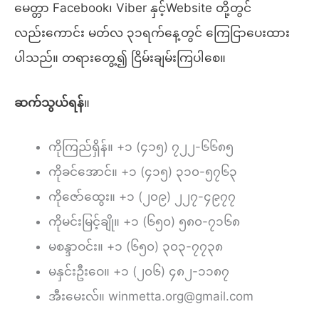
မေတ္တာ Facebook၊ Viber နှင့်Website တို့တွင်
လည်းကောင်း မတ်လ ၃၁ရက်နေ့တွင် ကြေငြာပေးထား
ပါသည်။ တရားတွေ့၍ ငြိမ်းချမ်းကြပါစေ။
ဆက်သွယ်ရန်
။
ကိုကြည်ရှိန်။ +၁ (၄၁၅) ၇၂၂-၆၆၈၅
ကိုခင်အောင်။ +၁ (၄၁၅) ၃၁၀-၅၇၆၃
ကိုဇော်ထွေး။ +၁ (၂၀၉) ၂၂၇-၄၉၇၇
ကိုမင်းမြင့်ချို။ +၁ (၆၅၀) ၅၈၀-၇၁၆၈
မစန္ဒာဝင်း။ +၁ (၆၅၀) ၃၀၃-၇၇၃၈
မနှင်းဦးဝေ။ +၁ (၂၀၆) ၄၈၂-၁၁၈၇
အီးမေးလ်။ winmetta.org@gmail.com