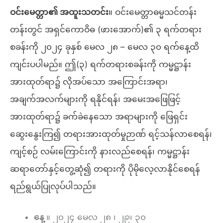
ဝင်းမေတ္တာ၏ အထူးသတင်း
။ ဝင်းမေတ္တာဓမ္မသင်တန်း
တန်းတွင် အရှင်ကောဝိဓ (ဖားအောက်)၏ ၃ ရက်တရား
စခန်းကို ၂၀၂၄ ခုနှစ် မေလ ၂၈ – မေလ ၃၀ ရက်နေ့ထိ
ကျင်းပပါမည်။ ဤ(၃) ရက်တရားစခန်းကို ကမ္မဋ္ဌာန်း
အားထုတ်ရာ၌ လိုအပ်သော အကြောင်းအရာ၊
အချက်အလက်များကို ရနိုင်ရန်၊ အမေးအဖြေဖြင့်
အားထုတ်ရာ၌ ခက်ခဲနေသော အရာများကို ဖြေရှင်း
ဆွေးနွေးကြ၍ တရားအားထုတ်မှုဉာဏ် ရင့်သန်လာစေရန်၊
ကျင့်စဉ် လမ်းကြောင်းကို နားလည်စေရန်၊ ကမ္မဋ္ဌာန်း
ဆရာတော်နှင့်တွေ့ဆုံ၍ တရားကို ပိုမိုလေ့လာနိုင်စေရန်
ရည်ရွယ်ပြုလုပ်ပါသည်။
နေ့
။ ၂၀၂၄ မေလ ၂၈ ၊ ၂၉၊ ၃၀