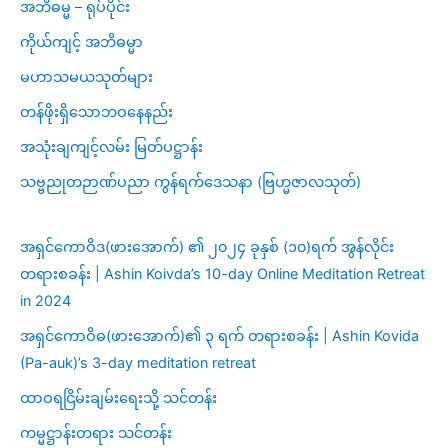
အဘိဓမ္မ – ရုပ်ပိုင်း
ကိုယ်ကျင့် အဘိဓမ္မာ
မဟာသမယသုတ်များ
တန်ဖိုးရှိသောဘဝနေနည်း
အသုံးချကျင့်လမ်း မြတ်ပဋ္ဌာန်း
သဗ္ဗညုတဉာဏ်ပညာ ကွန်ရက်ဒေသနာ (ဗြဟ္မဇာလသုတ်)
အရှင်ကောဝိဒ(ဖားအောက်) ၏ ၂၀၂၄ ခုနှစ် (၁၀)ရက် အွန်လိုင်း
တရားစခန်း | Ashin Koivda’s 10-day Online Meditation Retreat
in 2024
အရှင်ကောဝိဓ(ဖားအောက်)၏ ၃ ရက် တရားစခန်း | Ashin Kovida
(Pa-auk)’s 3-day meditation retreat
ထာဝရငြိမ်းချမ်းရေးသို့ သင်တန်း
ကမ္မဋ္ဌာန်းတရား သင်တန်း