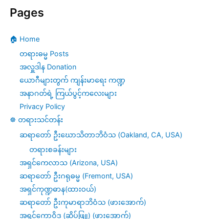
Pages
🏠 Home
တရားဓမ္မ Posts
အလှူဒါန Donation
ယောဂီများတွက် ကျန်းမာရေး ကဏ္ဍ
အနာဂတ်ရဲ့ ကြယ်ပွင့်ကလေးများ
Privacy Policy
☸️ တရားသင်တန်း
ဆရာတော် ဦးဃောသိတာဘိဝံသ (Oakland, CA, USA)
တရားစခန်းများ
အရှင်ကေလာသ (Arizona, USA)
ဆရာတော် ဦးဂရုဓမ္မ (Fremont, USA)
အရှင်ကုဏ္ဍဓာန(ထားဝယ်)
ဆရာတော် ဦးကုမာရာဘိဝံသ (ဖားအောက်)
အရှင်ကောဝိဒ (ဆိပ်ဖြူ) (ဖားအောက်)