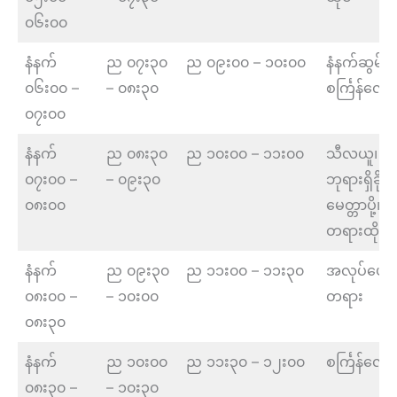
၀၆း၀၀
နံနက်
ည ၀၇း၃၀
ည ၀၉း၀၀ – ၁၀း၀၀
နံနက်ဆွမ်းစ
၀၆း၀၀ –
– ၀၈း၃၀
စင်္ကြန်လျှေ
၀၇း၀၀
နံနက်
ည ၀၈း၃၀
ည ၁၀း၀၀ – ၁၁း၀၀
သီလယူ၊
၀၇း၀၀ –
– ၀၉း၃၀
ဘုရားရှိခိုး
၀၈း၀၀
မေတ္တာပို့၊
တရားထိုင်
နံနက်
ည ၀၉း၃၀
ည ၁၁း၀၀ – ၁၁း၃၀
အလုပ်ပေး
၀၈း၀၀ –
– ၁၀း၀၀
တရား
၀၈း၃၀
နံနက်
ည ၁၀း၀၀
ည ၁၁း၃၀ – ၁၂း၀၀
စင်္ကြန်လျှေ
၀၈း၃၀ –
– ၁၀း၃၀