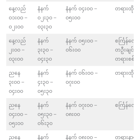
နေ့လည်
နံနက်
နံနက် ၀၄း၀၀ –
တရားထိုင်
၀၁း၀၀ –
၀၂း၃၀ –
၀၅း၀၀
၀၂း၀၀
၀၃း၃၀
နေ့လည်
နံနက်
နံနက် ၀၅း၀၀ –
စင်္ကြန်လျှေ
၂း၀၀ –
၃း၃၀ –
၀၆း၀၀
တဦးချင်း
၀၃း၀၀
၀၄း၃၀
တရားစစ်
ညနေ
နံနက်
နံနက် ၀၆း၀၀ –
တရားထိုင်
၃း၀၀ –
၄း၃၀ –
၀၇း၀၀
၀၄း၀၀
၀၅း၃၀
ညနေ
နံနက်
နံနက် ၀၇း၀၀ –
စင်္ကြန်လျှေ
၀၄း၀၀ –
၀၅း၃၀ –
၀၈း၀၀
၀၅း၀၀
၀၆း၃၀
ညနေ
နံနက်
နံနက် ၀၈း၀၀ –
တရားနာယူခ