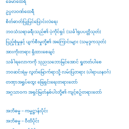
ခေမာထေရီ
ဥပ္ပလဝဏ်ထေရီ
စိတ်ဓာတ်ပြုပြင်ပြောင်းလဲရေး
ဘဝသံသရာခရီးသည်၏ ပဲ့ကိုင်ရှင် (သင်္ခါရုပပတ္တိသုတ်)
ပြည့်စုံမှုနှင့် ပျက်စီးမှုတို့၏ အကြောင်းများ (သမုဒ္ဒကသုတ်)
အားကိုးတရား ရှိထားစေချင်
သင်္ခါရလောကကို သုညသဘောမြင်အောင် ရှုတတ်ပါစေ
ဘဝဆင်းရဲမှ လွတ်မြောက်ရာသို့ လမ်းပြတရား (ပါရာယနဝဂ်)
တဏှာအရှုပ်ထွေး ဖြေရှင်းရေးတရားတော်
အဂ္ဂသာဝက အရှင်မြတ်နှစ်ပါးတို့၏ ကျင့်စဥ်တရားတော်
အဘိဓမ္မ – ကမ္မဋ္ဌာန်းပိုင်း
အဘိဓမ္မ – ဝီထိပိုင်း