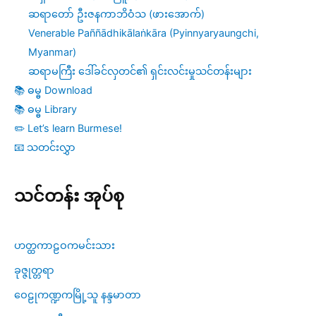
ဆရာတော် ဦးဇနကာဘိဝံသ (ဖားအောက်)
Venerable Paññādhikālaṅkāra (Pyinnyaryaungchi,
Myanmar)
ဆရာမကြီး ဒေါ်ခင်လှတင်၏ ရှင်းလင်းမှုသင်တန်းများ
📚 ဓမ္ဓ Download
📚 ဓမ္ဓ Library
✏️ Let’s learn Burmese!
📧 သတင်းလွှာ
သင်တန်း အုပ်စု
ဟတ္ထကာဠဝကမင်းသား
ခုဇ္ဇုတ္တရာ
ဝေဠုကဏ္ဍကမြို့သူ နန္ဒမာတာ