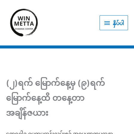
Skip
to
နှိပ်
content
နှိပ်ပါ
ပါ
(၂)ရက် မြောက်နေ့မှ (၉)ရက်
မြောက်နေ့ထိ တနေ့တာ
အချိန်ဇယား
ထေရဝါဒ ဓမ္မကမ္မဋ္ဌာန်းလမ်းစဥ် အဂ္ဂမဟာကမ္မဋ္ဌာနာ