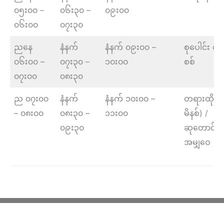
၀၅း၀၀ –
၀၆း၃၀ –
၀၉း၀၀
၀၆း၀၀
၀၇း၃၀
ညနေ
နံနက်
နံနက် ၀၉း၀၀ –
စုပေါင်း တ
၀၆း၀၀ –
၀၇း၃၀ –
၁၀း၀၀
စစ်
၀၇း၀၀
၀၈း၃၀
ည ၀၇း၀၀
နံနက်
နံနက် ၁၀း၀၀ –
တရားထိုင် 
– ၀၈း၀၀
၀၈း၃၀ –
၁၁း၀၀
မိနစ်) /
၀၉း၃၀
ဆုတောင်း /
အမျှဝေ