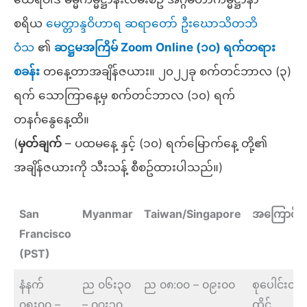
စရိယ
မေတ္တာန္ဒဝိဟာရ ဆရာတော် ဦးဃောသိတဘိ
ဝံသ
၏
ဆဋ္ဌမအကြိမ် Zoom Online (၁၀) ရက်တရား
စခန်း
တနေ့တာအချိန်ဇယား။ ၂၀၂၂ခု စက်တင်ဘာလ (၃)
ရက် သောကြာနေ့မှ စက်တင်ဘာလ (၁၀) ရက်
တနင်္ဂနွေနေ့ထိ။
(
မှတ်ချက်
– ပထမနေ့ နှင့် (၁၀) ရက်မြောက်နေ့ တို့၏
အချိန်ဇယားကို သီးသန့် စီစဥ်ထားပါသည်။)
San
Myanmar
Taiwan/Singapore
အကြောင်း
Francisco
(PST)
နံနက်
ည ၀၆း၃၀
ည ၀၈:၀၀ – ၀၉း၀၀
စုပေါင်းတရ
၀၅း၀၀ –
– ၀၇း၃၀
ထိုင်