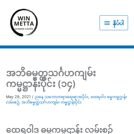
Skip
to
နှိပ်
content
နှိပ်ပါ
ပါ
အဘိဓမ္မတ္ထသင်္ဂဟကျမ်း
ကမ္မဋ္ဌာန်းပိုင်း (၁၄)
May 29, 2021
/
ညနေ သဘောတရားရေးရာအပိုင်း
,
ထေရဝါဒ ဓမ္မကမ္မဌာန်း
လမ်းစဥ်
,
အဘိဓမ္မတ္ထသင်္ဂဟကျမ်း ကမ္မဋ္ဌာန်းပိုင်း
ထေရဝါဒ ဓမ္မကမ္မဌာန်း လမ်းစဥ်