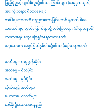
ပြည့်စုံမှုနှင့် ပျက်စီးမှုတို့၏ အကြောင်းများ (သမုဒ္ဒကသုတ်)
အားကိုးတရား ရှိထားစေချင်
သင်္ခါရလောကကို သုညသဘောမြင်အောင် ရှုတတ်ပါစေ
ဘဝဆင်းရဲမှ လွတ်မြောက်ရာသို့ လမ်းပြတရား (ပါရာယနဝဂ်)
တဏှာအရှုပ်ထွေး ဖြေရှင်းရေးတရားတော်
အဂ္ဂသာဝက အရှင်မြတ်နှစ်ပါးတို့၏ ကျင့်စဥ်တရားတော်
အဘိဓမ္မ – ကမ္မဋ္ဌာန်းပိုင်း
အဘိဓမ္မ – ဝီထိပိုင်း
အဘိဓမ္မ – ရုပ်ပိုင်း
ကိုယ်ကျင့် အဘိဓမ္မာ
မဟာသမယသုတ်များ
တန်ဖိုးရှိသောဘဝနေနည်း