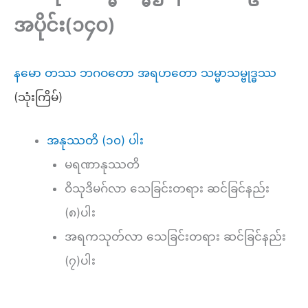
အပိုင်း(၁၄၀)
နမော တဿ ဘဂဝတော အရဟတော သမ္မာသမ္ဗုဒ္ဓဿ
(သုံးကြိမ်)
အနုဿတိ (၁၀) ပါး
မရဏာနုဿတိ
ဝိသုဒိမဂ်လာ သေခြင်းတရား ဆင်ခြင်နည်း
(၈)ပါး
အရကသုတ်လာ သေခြင်းတရား ဆင်ခြင်နည်း
(၇)ပါး