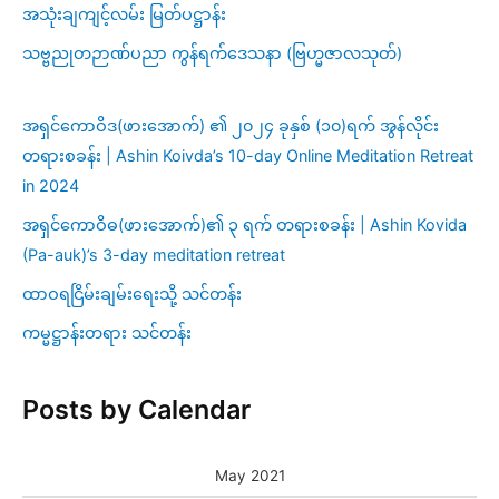
အသုံးချကျင့်လမ်း မြတ်ပဋ္ဌာန်း
သဗ္ဗညုတဉာဏ်ပညာ ကွန်ရက်ဒေသနာ (ဗြဟ္မဇာလသုတ်)
အရှင်ကောဝိဒ(ဖားအောက်) ၏ ၂၀၂၄ ခုနှစ် (၁၀)ရက် အွန်လိုင်း
တရားစခန်း | Ashin Koivda’s 10-day Online Meditation Retreat
in 2024
အရှင်ကောဝိဓ(ဖားအောက်)၏ ၃ ရက် တရားစခန်း | Ashin Kovida
(Pa-auk)’s 3-day meditation retreat
ထာဝရငြိမ်းချမ်းရေးသို့ သင်တန်း
ကမ္မဋ္ဌာန်းတရား သင်တန်း
Posts by Calendar
May 2021