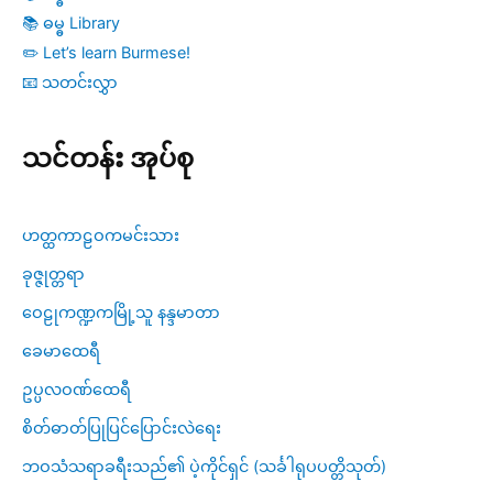
📚 ဓမ္ဓ Library
✏️ Let’s learn Burmese!
📧 သတင်းလွှာ
သင်တန်း အုပ်စု
ဟတ္ထကာဠဝကမင်းသား
ခုဇ္ဇုတ္တရာ
ဝေဠုကဏ္ဍကမြို့သူ နန္ဒမာတာ
ခေမာထေရီ
ဥပ္ပလဝဏ်ထေရီ
စိတ်ဓာတ်ပြုပြင်ပြောင်းလဲရေး
ဘဝသံသရာခရီးသည်၏ ပဲ့ကိုင်ရှင် (သင်္ခါရုပပတ္တိသုတ်)