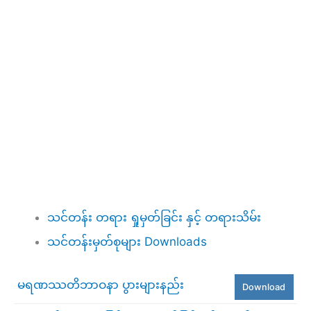
သင်တန်း တရား ရှုမှတ်ခြင်း နှင့် တရားသိမ်း
သင်တန်းမှတ်စုများ Downloads
မရဏဿတိဘာဝနာ ပွားများနည်း
Download