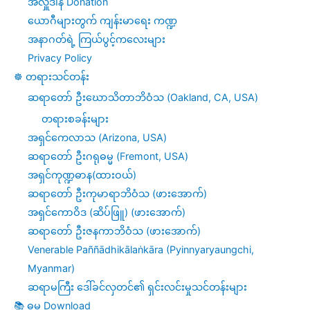
အလှူဒါန Donation
ယောဂီများတွက် ကျန်းမာရေး ကဏ္ဍ
အနာဂတ်ရဲ့ ကြယ်ပွင့်ကလေးများ
Privacy Policy
☸️ တရားသင်တန်း
ဆရာတော် ဦးဃောသိတာဘိဝံသ (Oakland, CA, USA)
တရားစခန်းများ
အရှင်ကေလာသ (Arizona, USA)
ဆရာတော် ဦးဂရုဓမ္မ (Fremont, USA)
အရှင်ကုဏ္ဍဓာန(ထားဝယ်)
ဆရာတော် ဦးကုမာရာဘိဝံသ (ဖားအောက်)
အရှင်ကောဝိဒ (ဆိပ်ဖြူ) (ဖားအောက်)
ဆရာတော် ဦးဇနကာဘိဝံသ (ဖားအောက်)
Venerable Paññādhikālaṅkāra (Pyinnyaryaungchi,
Myanmar)
ဆရာမကြီး ဒေါ်ခင်လှတင်၏ ရှင်းလင်းမှုသင်တန်းများ
📚 ဓမ္ဓ Download