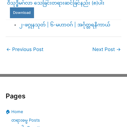
ဝိသုဒ္ဓိမဂ်လာ သေခြင်းတရားဆင်ခြင်နည်း (၈)ပါး
Download
၂-ဖဂ္ဂုနသုတ် | ၆-မဟာဝဂ် | အင်္ဂုတ္တရနိကာယ်
←
Previous Post
Next Post
→
Pages
🏠 Home
တရားဓမ္မ Posts