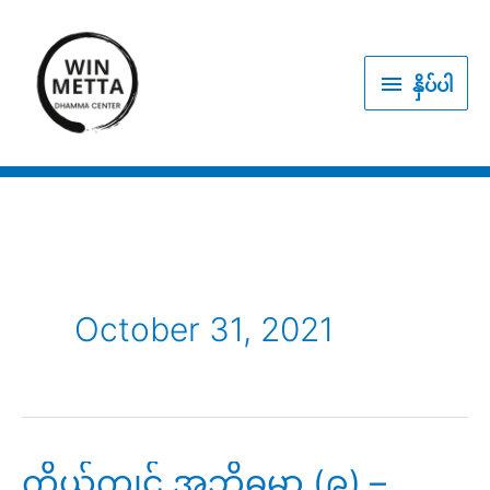
Skip
to
နှိပ်
content
နှိပ်ပါ
ပါ
October 31, 2021
ကိုယ်ကျင့် အဘိဓမ္မာ (၉) –