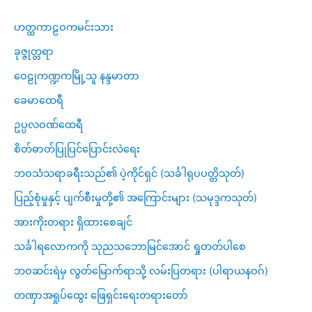
ဟတ္ထကာဠဝကမင်းသား
ခုဇ္ဇုတ္တရာ
ဝေဠုကဏ္ဍကမြို့သူ နန္ဒမာတာ
ခေမာထေရီ
ဥပ္ပလဝဏ်ထေရီ
စိတ်ဓာတ်ပြုပြင်ပြောင်းလဲရေး
ဘဝသံသရာခရီးသည်၏ ပဲ့ကိုင်ရှင် (သင်္ခါရုပပတ္တိသုတ်)
ပြည့်စုံမှုနှင့် ပျက်စီးမှုတို့၏ အကြောင်းများ (သမုဒ္ဒကသုတ်)
အားကိုးတရား ရှိထားစေချင်
သင်္ခါရလောကကို သုညသဘောမြင်အောင် ရှုတတ်ပါစေ
ဘဝဆင်းရဲမှ လွတ်မြောက်ရာသို့ လမ်းပြတရား (ပါရာယနဝဂ်)
တဏှာအရှုပ်ထွေး ဖြေရှင်းရေးတရားတော်