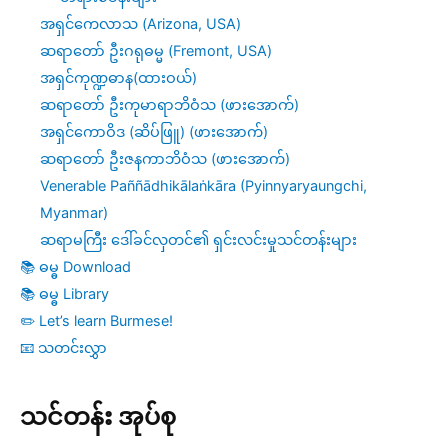
အရှင်ကေလာသ (Arizona, USA)
အပြစ်
ဆရာတော် ဦးဂရုဓမ္မ (Fremont, USA)
အရှင်ကုဏ္ဍဓာန(ထားဝယ်)
ဆရာတော် ဦးကုမာရာဘိဝံသ (ဖားအောက်)
အရှင်ကောဝိဒ (ဆိပ်ဖြူ) (ဖားအောက်)
ဆရာတော် ဦးဇနကာဘိဝံသ (ဖားအောက်)
Venerable Paññādhikālaṅkāra (Pyinnyaryaungchi,
Myanmar)
ဆရာမကြီး ဒေါ်ခင်လှတင်၏ ရှင်းလင်းမှုသင်တန်းများ
📚 ဓမ္ဓ Download
📚 ဓမ္ဓ Library
✏️ Let’s learn Burmese!
📧 သတင်းလွှာ
သင်တန်း အုပ်စု