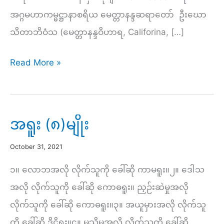
အဂ္ဂမဟာကမ္မဋ္ဌာနာစရိယ မေတ္တာနန္ဒဆရာတော် ဦးဃော
သိတာဘိဝံသ (မေတ္တာနန္ဒဝိဟာရ, Califorina, […]
ကိုယ်
Read More »
ကျင့်
အဘိ
ဓ
အရူး (၈)မျိုး
မ္
October 31, 2021
မာ
(၉)
၁။ လောဘအလို လိုက်သူကို ခေါ်ဆို ကာမရူး။၂။ ဒေါသ
–
အလို လိုက်သူကို ခေါ်ဆို ကောဓရူး။ ညှဉ်းဆဲမှုအလို
အကုသိုလ်
လိုက်သူကို ခေါ်ဆို ကောဓရူး။၃။ အယူမှားအလို လိုက်သူ
စေတသိက်
ကို ခေါ်ဆို ဒိဋ္ဌိရူး။၄။ မသိမှုအလို လိုက်သူကို ခေါ်ဆို