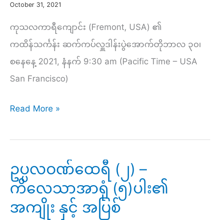
October 31, 2021
ကုသလကာရီကျောင်း (Fremont, USA) ၏
ကထိန်သင်္ကန်း ဆက်ကပ်လှူဒါန်းပွဲအောက်တိုဘာလ ၃၀၊
စနေနေ့ 2021, နံနက် 9:30 am (Pacific Time – USA
San Francisco)
၂၀၂၁
Read More »
ကုသလ
ကာ
ရီ
ဥပ္ပလဝဏ်ထေရီ (၂) –
ကျောင်း
ကိလေသာအာရုံ (၅)ပါး၏
(Fremont,
အကျိုး နှင့် အပြစ်
USA)