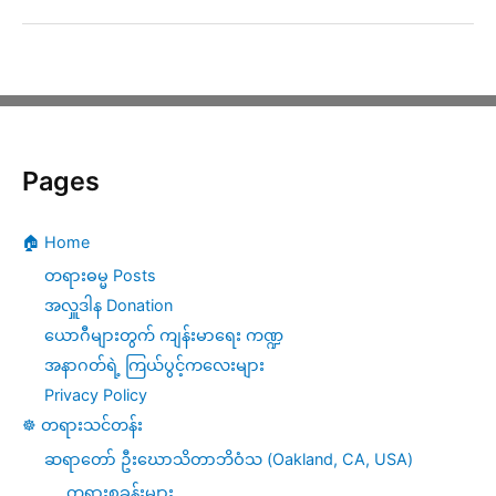
ပ
လ
ဝ
ဏ်
Pages
ထေ
ရီ
🏠 Home
(၂)
တရားဓမ္မ Posts
–
အလှူဒါန Donation
ယောဂီများတွက် ကျန်းမာရေး ကဏ္ဍ
ကိလေသာ
အနာဂတ်ရဲ့ ကြယ်ပွင့်ကလေးများ
အာရုံ
Privacy Policy
(၅)ပါး၏
☸️ တရားသင်တန်း
အကျိုး
ဆရာတော် ဦးဃောသိတာဘိဝံသ (Oakland, CA, USA)
တရားစခန်းများ
နှင့်