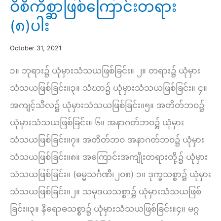
ဝိစိကိစ္ဆာဖြစ်ကြောင်းတရား
(၈)ပါး
October 31, 2021
၁။ ဘုရား၌ ယုံမှားသံသယဖြစ်ခြင်း။ ၂။ တရား၌ ယုံမှား
သံသယဖြစ်ခြင်း။၃။ သံဃာ၌ ယုံမှားသံသယဖြစ်ခြင်း။ ၄။
အကျင့်သီလ၌ ယုံမှားသံသယဖြစ်ခြင်း။၅။ အတိတ်ဘဝ၌
ယုံမှားသံသယဖြစ်ခြင်း။ ၆။ အနာဂတ်ဘဝ၌ ယုံမှား
သံသယဖြစ်ခြင်း။၇။ အတိတ်ဘဝ အနာဂတ်ဘဝ၌ ယုံမှား
သံသယဖြစ်ခြင်း။၈။ အကြောင်းအကျိုးတရားတို့၌ ယုံမှား
သံသယဖြစ်ခြင်း။ (ဓမ္မသင်္ဂဏီ၊၂ဝ၈) ၁။ ဒုက္ခသစ္စာ၌ ယုံမှား
သံသယဖြစ်ခြင်း။၂။ သမုဒယသစ္စာ၌ ယုံမှားသံသယဖြစ်
ခြင်း။၃။ နိရောဓသစ္စာ၌ ယုံမှားသံသယဖြစ်ခြင်း။၄။ မဂ္ဂ