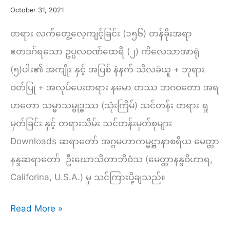
ကထိန်သင်္ကန်း
October 31, 2021
ဆက်ကပ်
တရား လက်တွေ့လေ့ကျင့်ခြင်း (၁၅၆) တန်ခိုးအရာ
လှူဒါန်း
ဧတဒဂ်ရသော ဥပ္ပလဝဏ်ထေရီ (၂) ကိလေသာအာရုံ
ပွဲ
(၅)ပါး၏ အကျိုး နှင့် အပြစ် နံနက် သီလခံယူ + ဘုရား
ဝတ်ပြု + အလုပ်ပေးတရား နမော တဿ ဘဂဝတော အရ
ဟတော သမ္မာသမ္ဗုဒ္ဓဿ (သုံးကြိမ်) သင်တန်း တရား ရှု
မှတ်ခြင်း နှင့် တရားသိမ်း သင်တန်းမှတ်စုများ
Downloads ဆရာတော် အဂ္ဂမဟာကမ္မဋ္ဌာနာစရိယ မေတ္တာ
နန္ဒဆရာတော် ဦးဃောသိတာဘိဝံသ (မေတ္တာနန္ဒဝိဟာရ,
Califorina, U.S.A.) မှ သင်ကြားပို့ချသည်။
ဥ
Read More »
ပ္