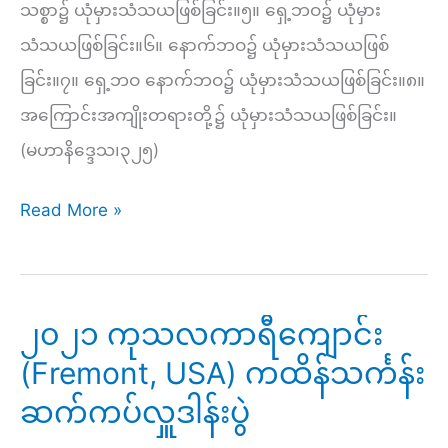
သစ္စာ၌ ယုံမှားသံသယဖြစ်ခြင်း။၅။ ရှေ့ဘဝ၌ ယုံမှား
သံသယဖြစ်ခြင်း။၆။ နောက်ဘဝ၌ ယုံမှားသံသယဖြစ်
ခြင်း။၇။ ရှေ့ဘဝ နောက်ဘဝ၌ ယုံမှားသံသယဖြစ်ခြင်း။၈။
အကြောင်းအကျိုးတရားတို့၌ ယုံမှားသံသယဖြစ်ခြင်း။
(မဟာနိဒ္ဒေသ၊၃၂၅)
ဝိစိကိစ္ဆာ
Read More »
ဖြစ်ကြောင်း
တရား
(၈)ပါး
၂၀၂၁ ကုသလကာရီကျောင်း
(Fremont, USA) ကထိန်သင်္ကန်း
ဆက်ကပ်လှူဒါန်းပွဲ