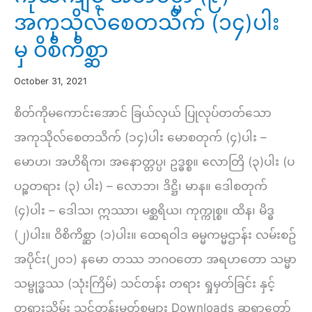
အကုသိုလ်စေတသိက် (၁၄)ပါး
မှ ဝိစိကိစ္ဆာ
October 31, 2021
စိတ်ကိုမကောင်းအောင် ခြယ်လှယ် ပြုလုပ်တတ်သော
အကုသိုလ်စေတသိက် (၁၄)ပါး မောစတုက် (၄)ပါး –
မောဟ၊ အဟိရိက၊ အနောတ္တပ္ပ၊ ဥဒ္ဓစ္စ။ လောတြိ (၃)ပါး (ပ
ပဉ္စတရား (၃) ပါး) – လောဘ၊ ဒိဋ္ဌိ၊ မာန။ ဒေါစတုက်
(၄)ပါး – ဒေါသ၊ ဣဿာ၊ မစ္ဆရိယ၊ ကုက္ကုစ္စ။ ထိန၊ မိဒ္ဓ
(၂)ပါး။ ဝိစိကိစ္ဆာ (၁)ပါး။ ထေရဝါဒ ဓမ္မကမ္မဌာန်း လမ်းစဥ်
အပိုင်း(၂၀၁) နမော တဿ ဘဂဝတော အရဟတော သမ္မာ
သမ္ဗုဒ္ဓဿ (သုံးကြိမ်) သင်တန်း တရား ရှုမှတ်ခြင်း နှင့်
တရားသိမ်း သင်တန်းမှတ်စုများ Downloads ဆရာတော်