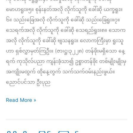
(၁၄)ပါး
မောဟရူး။၅။ စုန်းနတ်အလို လိုက်သူကို ခေါ်ဆို ယက္ခရူး။
မှ
၆။ သည်းခြေအလို လိုက်သူကို ခေါ်ဆို သည်းခြေရူး။၇။
ဝိစိကိစ္ဆာ
သေရက်အလို လိုက်သူကို ခေါ်ဆို သေရည်ရူး။၈။ သောက
အလို လိုက်သူကို ခေါ်ဆို ဗျသနရူး။ လောကကြီးမှာ ရူးသူ
ဟာ ရှစ်လွှာမှတ်ကြဦး။ (ဇာ၊ဋ္ဌ၊၃၂၂၈) တန်ဖိုးမရှိသော နေ့
ရက် ကုသိုလ်ပညာ ကျန်းခံ့သာ၍ ဥစ္စာတန်ခိုး တစ်မျိုးမျိုးမှ
အကျိုးမထွက် ထိုနေ့တွက် သက်သက်ဝမ်းနည်းဖွယ်။
ညောင်ပင်သာ ဦးပုည
အရူး
Read More »
(၈)မျိုး