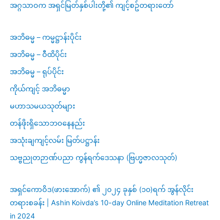
အဂ္ဂသာဝက အရှင်မြတ်နှစ်ပါးတို့၏ ကျင့်စဥ်တရားတော်
အဘိဓမ္မ – ကမ္မဋ္ဌာန်းပိုင်း
အဘိဓမ္မ – ဝီထိပိုင်း
အဘိဓမ္မ – ရုပ်ပိုင်း
ကိုယ်ကျင့် အဘိဓမ္မာ
မဟာသမယသုတ်များ
တန်ဖိုးရှိသောဘဝနေနည်း
အသုံးချကျင့်လမ်း မြတ်ပဋ္ဌာန်း
သဗ္ဗညုတဉာဏ်ပညာ ကွန်ရက်ဒေသနာ (ဗြဟ္မဇာလသုတ်)
အရှင်ကောဝိဒ(ဖားအောက်) ၏ ၂၀၂၄ ခုနှစ် (၁၀)ရက် အွန်လိုင်း
တရားစခန်း | Ashin Koivda’s 10-day Online Meditation Retreat
in 2024