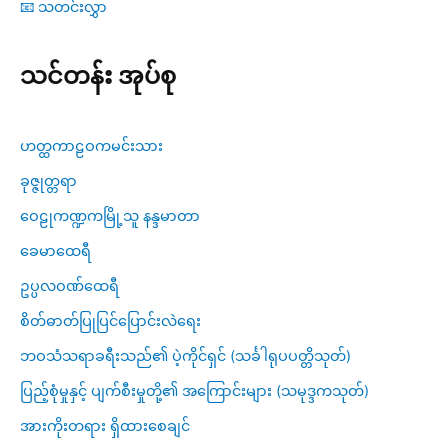
ပ
📧 သတင်းလွှာ
စ္
သင်တန်း အုပ်စု
စ
ယော(၅)
ဟတ္ထကာဠဝကမင်းသား
ခုဇ္ဇုတ္တရာ
ဝေဠုကဏ္ဍကမြို့သူ နန္ဒမာတာ
ခေမာထေရီ
ဥပ္ပလဝဏ်ထေရီ
စိတ်ဓာတ်ပြုပြင်ပြောင်းလဲရေး
ဘဝသံသရာခရီးသည်၏ ပဲ့ကိုင်ရှင် (သင်္ခါရုပပတ္တိသုတ်)
ပြည့်စုံမှုနှင့် ပျက်စီးမှုတို့၏ အကြောင်းများ (သမုဒ္ဒကသုတ်)
အားကိုးတရား ရှိထားစေချင်