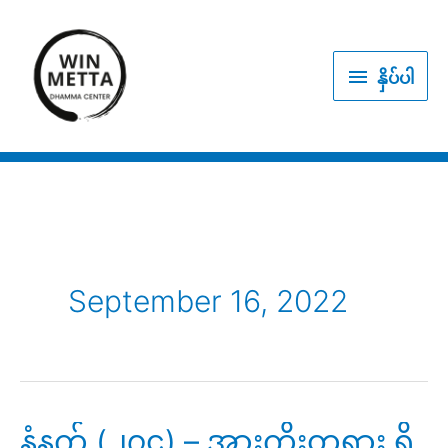
Skip
to
နှိပ်
content
နှိပ်ပါ
ပါ
September 16, 2022
နံနက် (၂၇၄) – အားကိုးတရား ရှိ