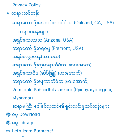
(၂၃)
Privacy Policy
–
☸️ တရားသင်တန်း
သဟဇာတ
ဆရာတော် ဦးဃောသိတာဘိဝံသ (Oakland, CA, USA)
တရားစခန်းများ
ပ
အရှင်ကေလာသ (Arizona, USA)
စ္
ဆရာတော် ဦးဂရုဓမ္မ (Fremont, USA)
စ
အရှင်ကုဏ္ဍဓာန(ထားဝယ်)
ယော၊
ဆရာတော် ဦးကုမာရာဘိဝံသ (ဖားအောက်)
အရှင်ကောဝိဒ (ဆိပ်ဖြူ) (ဖားအောက်)
အညမည
ဆရာတော် ဦးဇနကာဘိဝံသ (ဖားအောက်)
ပ
Venerable Paññādhikālaṅkāra (Pyinnyaryaungchi,
စ္
Myanmar)
ဆရာမကြီး ဒေါ်ခင်လှတင်၏ ရှင်းလင်းမှုသင်တန်းများ
စ
📚 ဓမ္ဓ Download
ယော၊
📚 ဓမ္ဓ Library
နိဿယ
✏️ Let’s learn Burmese!