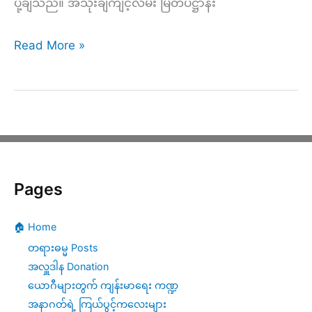
ပို့ချသည်။ အသုံးချကျင့်လမ်း မြတ်ပဋ္ဌာန်း
ညနေ
Read More »
(၂၉၂)
–
အသုံးချ
ကျင့်
လမ်း
Pages
မြတ်
ပ
🏠 Home
ဋ္
တရားဓမ္မ Posts
ဌာ
အလှူဒါန Donation
ယောဂီများတွက် ကျန်းမာရေး ကဏ္ဍ
န်း
အနာဂတ်ရဲ့ ကြယ်ပွင့်ကလေးများ