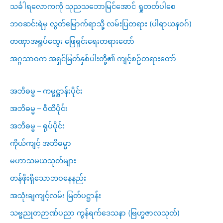
သင်္ခါရလောကကို သုညသဘောမြင်အောင် ရှုတတ်ပါစေ
ဘဝဆင်းရဲမှ လွတ်မြောက်ရာသို့ လမ်းပြတရား (ပါရာယနဝဂ်)
တဏှာအရှုပ်ထွေး ဖြေရှင်းရေးတရားတော်
အဂ္ဂသာဝက အရှင်မြတ်နှစ်ပါးတို့၏ ကျင့်စဥ်တရားတော်
အဘိဓမ္မ – ကမ္မဋ္ဌာန်းပိုင်း
အဘိဓမ္မ – ဝီထိပိုင်း
အဘိဓမ္မ – ရုပ်ပိုင်း
ကိုယ်ကျင့် အဘိဓမ္မာ
မဟာသမယသုတ်များ
တန်ဖိုးရှိသောဘဝနေနည်း
အသုံးချကျင့်လမ်း မြတ်ပဋ္ဌာန်း
သဗ္ဗညုတဉာဏ်ပညာ ကွန်ရက်ဒေသနာ (ဗြဟ္မဇာလသုတ်)