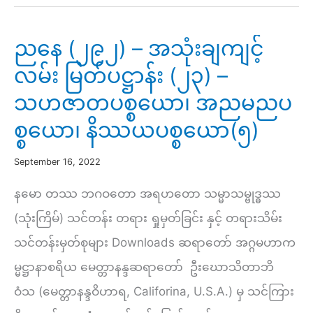
–
အားကိုး
ညနေ (၂၉၂) – အသုံးချကျင့်
တရား
လမ်း မြတ်ပဋ္ဌာန်း (၂၃) –
ရှိ
သဟဇာတပစ္စယော၊ အညမညပ
ထား
စ္စယော၊ နိဿယပစ္စယော(၅)
စေ
ချင်
September 16, 2022
(၄၉)
နမော တဿ ဘဂဝတော အရဟတော သမ္မာသမ္ဗုဒ္ဓဿ
￼
(သုံးကြိမ်) သင်တန်း တရား ရှုမှတ်ခြင်း နှင့် တရားသိမ်း
￼
သင်တန်းမှတ်စုများ Downloads ဆရာတော် အဂ္ဂမဟာက
မ္မဋ္ဌာနာစရိယ မေတ္တာနန္ဒဆရာတော် ဦးဃောသိတာဘိ
ဝံသ (မေတ္တာနန္ဒဝိဟာရ, Califorina, U.S.A.) မှ သင်ကြား