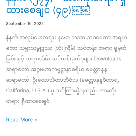
ထားစေချင် (၄၉)￼￼
September 16, 2022
နံနက် အလုပ်ပေးတရား နမော တဿ ဘဂဝတော အရဟ
တော သမ္မာသမ္ဗုဒ္ဓဿ (သုံးကြိမ်) သင်တန်း တရား ရှုမှတ်
ခြင်း နှင့် တရားသိမ်း သင်တန်းမှတ်စုများ Downloads
ဆရာတော် အဂ္ဂမဟာကမ္မဋ္ဌာနာစရိယ မေတ္တာနန္ဒ
ဆရာတော် ဦးဃောသိတာဘိဝံသ (မေတ္တာနန္ဒဝိဟာရ,
Califorina, U.S.A.) မှ သင်ကြားပို့ချသည်။ အားကိုး
တရား ရှိထားစေချင်
နံနက်
Read More »
(၂၇၄)