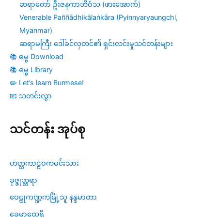
ဆရာတော် ဦးဇနကာဘိဝံသ (ဖားအောက်)
Venerable Paññādhikālaṅkāra (Pyinnyaryaungchi,
Myanmar)
ဆရာမကြီး ဒေါ်ခင်လှတင်၏ ရှင်းလင်းမှုသင်တန်းများ
📚 ဓမ္ဓ Download
📚 ဓမ္ဓ Library
✏️ Let’s learn Burmese!
📧 သတင်းလွှာ
သင်တန်း အုပ်စု
ဟတ္ထကာဠဝကမင်းသား
ခုဇ္ဇုတ္တရာ
ဝေဠုကဏ္ဍကမြို့သူ နန္ဒမာတာ
ခေမာထေရီ