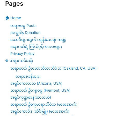
Pages
🏠 Home
တရားဓမ္မ Posts
အလှူဒါန Donation
ယောဂီများတွက် ကျန်းမာရေး ကဏ္ဍ
အနာဂတ်ရဲ့ ကြယ်ပွင့်ကလေးများ
Privacy Policy
☸️ တရားသင်တန်း
ဆရာတော် ဦးဃောသိတာဘိဝံသ (Oakland, CA, USA)
တရားစခန်းများ
အရှင်ကေလာသ (Arizona, USA)
ဆရာတော် ဦးဂရုဓမ္မ (Fremont, USA)
အရှင်ကုဏ္ဍဓာန(ထားဝယ်)
ဆရာတော် ဦးကုမာရာဘိဝံသ (ဖားအောက်)
အရှင်ကောဝိဒ (ဆိပ်ဖြူ) (ဖားအောက်)