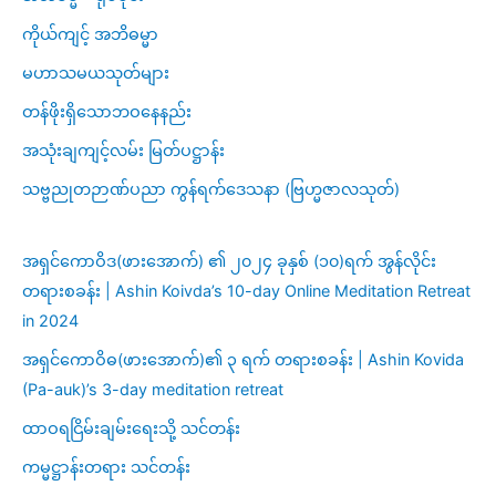
ကိုယ်ကျင့် အဘိဓမ္မာ
မဟာသမယသုတ်များ
တန်ဖိုးရှိသောဘဝနေနည်း
အသုံးချကျင့်လမ်း မြတ်ပဋ္ဌာန်း
သဗ္ဗညုတဉာဏ်ပညာ ကွန်ရက်ဒေသနာ (ဗြဟ္မဇာလသုတ်)
အရှင်ကောဝိဒ(ဖားအောက်) ၏ ၂၀၂၄ ခုနှစ် (၁၀)ရက် အွန်လိုင်း
တရားစခန်း | Ashin Koivda’s 10-day Online Meditation Retreat
in 2024
အရှင်ကောဝိဓ(ဖားအောက်)၏ ၃ ရက် တရားစခန်း | Ashin Kovida
(Pa-auk)’s 3-day meditation retreat
ထာဝရငြိမ်းချမ်းရေးသို့ သင်တန်း
ကမ္မဋ္ဌာန်းတရား သင်တန်း