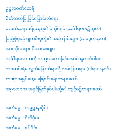
ဥပ္ပလဝဏ်ထေရီ
စိတ်ဓာတ်ပြုပြင်ပြောင်းလဲရေး
ဘဝသံသရာခရီးသည်၏ ပဲ့ကိုင်ရှင် (သင်္ခါရုပပတ္တိသုတ်)
ပြည့်စုံမှုနှင့် ပျက်စီးမှုတို့၏ အကြောင်းများ (သမုဒ္ဒကသုတ်)
အားကိုးတရား ရှိထားစေချင်
သင်္ခါရလောကကို သုညသဘောမြင်အောင် ရှုတတ်ပါစေ
ဘဝဆင်းရဲမှ လွတ်မြောက်ရာသို့ လမ်းပြတရား (ပါရာယနဝဂ်)
တဏှာအရှုပ်ထွေး ဖြေရှင်းရေးတရားတော်
အဂ္ဂသာဝက အရှင်မြတ်နှစ်ပါးတို့၏ ကျင့်စဥ်တရားတော်
အဘိဓမ္မ – ကမ္မဋ္ဌာန်းပိုင်း
အဘိဓမ္မ – ဝီထိပိုင်း
အဘိဓမ္မ – ရုပ်ပိုင်း