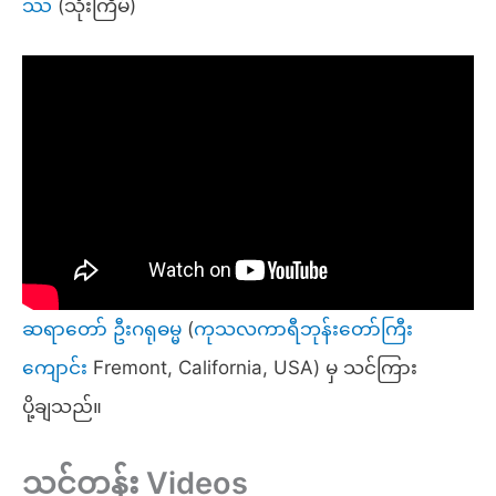
ဿ
(သုံးကြိမ်)
ဆရာတော် ဦးဂရုဓမ္မ
(
ကုသလကာရီဘုန်းတော်ကြီး
ကျောင်
း Fremont, California, USA) မှ သင်ကြား
ပို့ချသည်။
သင်တန်း Videos