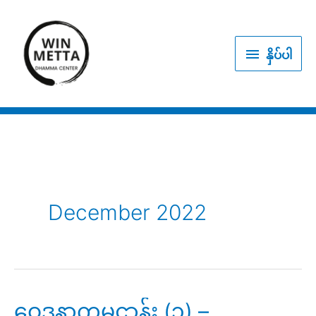
Skip
to
နှိပ်
content
နှိပ်ပါ
ပါ
December 2022
ဝေဒနာကမ္မဋ္ဌာန်း (၃) –