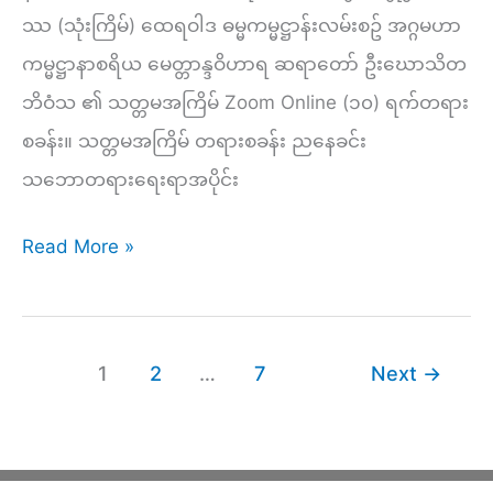
Citta)
ဿ (သုံးကြိမ်) ထေရဝါဒ ဓမ္မကမ္မဋ္ဌာန်းလမ်းစဥ် အဂ္ဂမဟာ
Part
ကမ္မဋ္ဌာနာစရိယ မေတ္တာန္ဒဝိဟာရ ဆရာတော် ဦးဃောသိတ
(1)
ဘိဝံသ ၏ သတ္တမအကြိမ် Zoom Online (၁၀) ရက်တရား
စခန်း။ သတ္တမအကြိမ် တရားစခန်း ညနေခင်း
သဘောတရားရေးရာအပိုင်း
မိစ္ဆာ
Read More »
အယူ
(၆၂)ပါး
(၃)
1
2
…
7
Next
→
–
သဗ္ဗညုတဉာဏ်
ပညာ