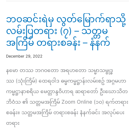
(၁)
–
ဘဝဆင်းရဲမှ လွတ်မြောက်ရာသို့
သဗ္ဗညုတဉာဏ်
လမ်းပြတရား (၇) – သတ္တမ
ပညာ
အကြိမ် တရားစခန်း – နံနက်
ကွန်ရက်
ဒေသနာ
December 29, 2022
–
နမော တဿ ဘဂဝတော အရဟတော သမ္မာသမ္ဗုဒ္ဓ
သတ္တမ
ဿ (သုံးကြိမ်) ထေရဝါဒ ဓမ္မကမ္မဋ္ဌာန်းလမ်းစဥ် အဂ္ဂမဟာ
အကြိမ်
ကမ္မဋ္ဌာနာစရိယ မေတ္တာန္ဒဝိဟာရ ဆရာတော် ဦးဃောသိတ
တရား
ဘိဝံသ ၏ သတ္တမအကြိမ် Zoom Online (၁၀) ရက်တရား
စခန်း
စခန်း။ သတ္တမအကြိမ် တရားစခန်း နံနက်ခင်း အလုပ်ပေး
–
တရား
ညနေ