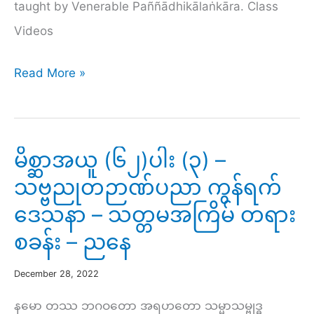
taught by Venerable Paññādhikālaṅkāra. Class
စခန်း
Videos
–
နံနက်
Abhidhamma
Read More »
Study
Class
15
မိစ္ဆာအယူ (၆၂)ပါး (၃) –
–
သဗ္ဗညုတဉာဏ်ပညာ ကွန်ရက်
Fine-
ဒေသနာ – သတ္တမအကြိမ် တရား
material-
စခန်း – ညနေ
sphere
Consciousness
December 28, 2022
(Rūpāvacara
နမော တဿ ဘဂဝတော အရဟတော သမ္မာသမ္ဗုဒ္ဓ