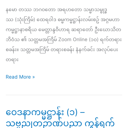
–
နမော တဿ ဘဂဝတော အရဟတော သမ္မာသမ္ဗုဒ္ဓ
သတ္တမ
ဿ (သုံးကြိမ်) ထေရဝါဒ ဓမ္မကမ္မဋ္ဌာန်းလမ်းစဥ် အဂ္ဂမဟာ
အကြိမ်
ကမ္မဋ္ဌာနာစရိယ မေတ္တာန္ဒဝိဟာရ ဆရာတော် ဦးဃောသိတ
တရား
ဘိဝံသ ၏ သတ္တမအကြိမ် Zoom Online (၁၀) ရက်တရား
စခန်း
စခန်း။ သတ္တမအကြိမ် တရားစခန်း နံနက်ခင်း အလုပ်ပေး
–
တရား
ညနေ
ဘဝ
Read More »
ဆင်းရဲ
မှ
လွတ်မြောက်
ဝေဒနာကမ္မဋ္ဌာန်း (၁) –
ရာ
သဗ္ဗညုတဉာဏ်ပညာ ကွန်ရက်
သို့