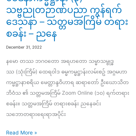
သဗ္ဗညုတဉာဏ်ပညာ ကွန်ရက်
ဒေသနာ – သတ္တမအကြိမ် တရား
စခန်း – ညနေ
December 31, 2022
နမော တဿ ဘဂဝတော အရဟတော သမ္မာသမ္ဗုဒ္ဓ
ဿ (သုံးကြိမ်) ထေရဝါဒ ဓမ္မကမ္မဋ္ဌာန်းလမ်းစဥ် အဂ္ဂမဟာ
ကမ္မဋ္ဌာနာစရိယ မေတ္တာန္ဒဝိဟာရ ဆရာတော် ဦးဃောသိတ
ဘိဝံသ ၏ သတ္တမအကြိမ် Zoom Online (၁၀) ရက်တရား
စခန်း။ သတ္တမအကြိမ် တရားစခန်း ညနေခင်း
သဘောတရားရေးရာအပိုင်း
ဝေဒနာ
Read More »