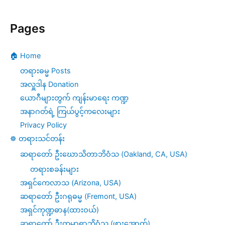
ကွန်ရက်
Pages
ဒေသနာ
–
🏠 Home
သတ္တမ
တရားဓမ္မ Posts
အကြိမ်
အလှူဒါန Donation
တရား
ယောဂီများတွက် ကျန်းမာရေး ကဏ္ဍ
အနာဂတ်ရဲ့ ကြယ်ပွင့်ကလေးများ
စခန်း
Privacy Policy
–
☸️ တရားသင်တန်း
ညနေ
ဆရာတော် ဦးဃောသိတာဘိဝံသ (Oakland, CA, USA)
တရားစခန်းများ
အရှင်ကေလာသ (Arizona, USA)
ဆရာတော် ဦးဂရုဓမ္မ (Fremont, USA)
အရှင်ကုဏ္ဍဓာန(ထားဝယ်)
ဆရာတော် ဦးကုမာရာဘိဝံသ (ဖားအောက်)