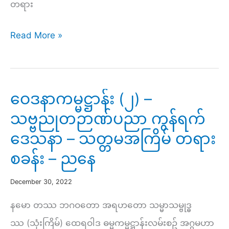
တရား
ညနေ
ဘဝ
Read More »
ဆင်းရဲ
မှ
လွတ်မြောက်
ဝေဒနာကမ္မဋ္ဌာန်း (၂) –
ရာ
သဗ္ဗညုတဉာဏ်ပညာ ကွန်ရက်
သို့
ဒေသနာ – သတ္တမအကြိမ် တရား
လမ်းပြ
စခန်း – ညနေ
တရား
(၉)
December 30, 2022
–
နမော တဿ ဘဂဝတော အရဟတော သမ္မာသမ္ဗုဒ္ဓ
သတ္တမ
ဿ (သုံးကြိမ်) ထေရဝါဒ ဓမ္မကမ္မဋ္ဌာန်းလမ်းစဥ် အဂ္ဂမဟာ