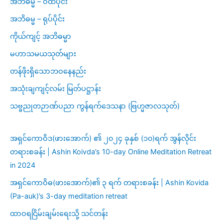
အဘိဓမ္မ – ဝီထိပိုင်း
အဘိဓမ္မ – ရုပ်ပိုင်း
ကိုယ်ကျင့် အဘိဓမ္မာ
မဟာသမယသုတ်များ
တန်ဖိုးရှိသောဘဝနေနည်း
အသုံးချကျင့်လမ်း မြတ်ပဋ္ဌာန်း
သဗ္ဗညုတဉာဏ်ပညာ ကွန်ရက်ဒေသနာ (ဗြဟ္မဇာလသုတ်)
အရှင်ကောဝိဒ(ဖားအောက်) ၏ ၂၀၂၄ ခုနှစ် (၁၀)ရက် အွန်လိုင်း
တရားစခန်း | Ashin Koivda’s 10-day Online Meditation Retreat
in 2024
အရှင်ကောဝိဓ(ဖားအောက်)၏ ၃ ရက် တရားစခန်း | Ashin Kovida
(Pa-auk)’s 3-day meditation retreat
ထာဝရငြိမ်းချမ်းရေးသို့ သင်တန်း