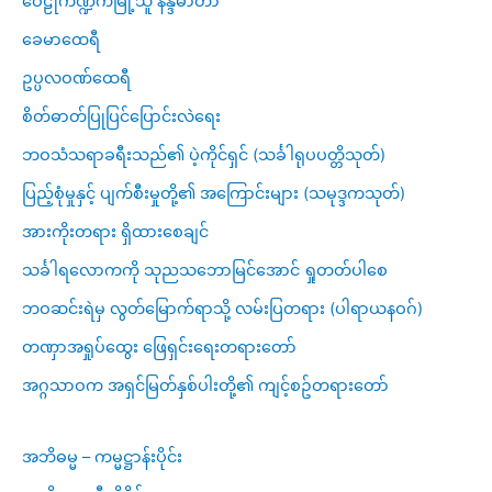
ဝေဠုကဏ္ဍကမြို့သူ နန္ဒမာတာ
ခေမာထေရီ
ဥပ္ပလဝဏ်ထေရီ
စိတ်ဓာတ်ပြုပြင်ပြောင်းလဲရေး
ဘဝသံသရာခရီးသည်၏ ပဲ့ကိုင်ရှင် (သင်္ခါရုပပတ္တိသုတ်)
ပြည့်စုံမှုနှင့် ပျက်စီးမှုတို့၏ အကြောင်းများ (သမုဒ္ဒကသုတ်)
အားကိုးတရား ရှိထားစေချင်
သင်္ခါရလောကကို သုညသဘောမြင်အောင် ရှုတတ်ပါစေ
ဘဝဆင်းရဲမှ လွတ်မြောက်ရာသို့ လမ်းပြတရား (ပါရာယနဝဂ်)
တဏှာအရှုပ်ထွေး ဖြေရှင်းရေးတရားတော်
အဂ္ဂသာဝက အရှင်မြတ်နှစ်ပါးတို့၏ ကျင့်စဥ်တရားတော်
အဘိဓမ္မ – ကမ္မဋ္ဌာန်းပိုင်း