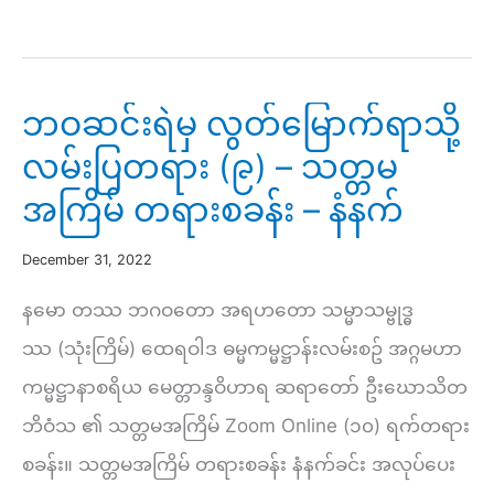
ကမ္မဋ္ဌာန်း
(၃)
–
ဘဝဆင်းရဲမှ လွတ်မြောက်ရာသို့
သဗ္ဗညုတဉာဏ်
လမ်းပြတရား (၉) – သတ္တမ
ပညာ
အကြိမ် တရားစခန်း – နံနက်
ကွန်ရက်
ဒေသနာ
December 31, 2022
–
နမော တဿ ဘဂဝတော အရဟတော သမ္မာသမ္ဗုဒ္ဓ
သတ္တမ
ဿ (သုံးကြိမ်) ထေရဝါဒ ဓမ္မကမ္မဋ္ဌာန်းလမ်းစဥ် အဂ္ဂမဟာ
အကြိမ်
ကမ္မဋ္ဌာနာစရိယ မေတ္တာန္ဒဝိဟာရ ဆရာတော် ဦးဃောသိတ
တရား
ဘိဝံသ ၏ သတ္တမအကြိမ် Zoom Online (၁၀) ရက်တရား
စခန်း
စခန်း။ သတ္တမအကြိမ် တရားစခန်း နံနက်ခင်း အလုပ်ပေး
–