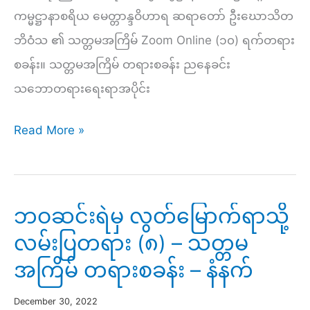
အကြိမ်
ကမ္မဋ္ဌာနာစရိယ မေတ္တာန္ဒဝိဟာရ ဆရာတော် ဦးဃောသိတ
တရား
ဘိဝံသ ၏ သတ္တမအကြိမ် Zoom Online (၁၀) ရက်တရား
စခန်း
စခန်း။ သတ္တမအကြိမ် တရားစခန်း ညနေခင်း
–
သဘောတရားရေးရာအပိုင်း
နံနက်
ဝေဒနာ
Read More »
ကမ္မဋ္ဌာန်း
(၂)
–
ဘဝဆင်းရဲမှ လွတ်မြောက်ရာသို့
သဗ္ဗညုတဉာဏ်
လမ်းပြတရား (၈) – သတ္တမ
ပညာ
အကြိမ် တရားစခန်း – နံနက်
ကွန်ရက်
ဒေသနာ
December 30, 2022