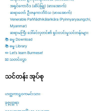
အရှင်ကောဝိဒ (ဆိပ်ဖြူ) (ဖားအောက်)
ဆရာတော် ဦးဇနကာဘိဝံသ (ဖားအောက်)
Venerable Paññādhikālaṅkāra (Pyinnyaryaungchi,
Myanmar)
ဆရာမကြီး ဒေါ်ခင်လှတင်၏ ရှင်းလင်းမှုသင်တန်းများ
📚 ဓမ္ဓ Download
📚 ဓမ္ဓ Library
✏️ Let’s learn Burmese!
📧 သတင်းလွှာ
သင်တန်း အုပ်စု
ဟတ္ထကာဠဝကမင်းသား
ခုဇ္ဇုတ္တရာ