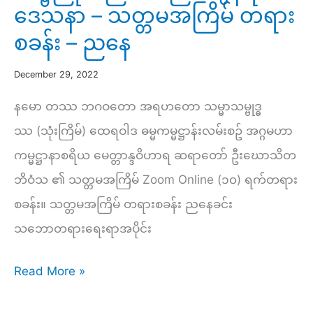
ဒေသနာ – သတ္တမအကြိမ် တရား
လမ်းပြ
စခန်း – ညနေ
တရား
(၈)
December 29, 2022
–
နမော တဿ ဘဂဝတော အရဟတော သမ္မာသမ္ဗုဒ္ဓ
သတ္တမ
ဿ (သုံးကြိမ်) ထေရဝါဒ ဓမ္မကမ္မဋ္ဌာန်းလမ်းစဥ် အဂ္ဂမဟာ
အကြိမ်
ကမ္မဋ္ဌာနာစရိယ မေတ္တာန္ဒဝိဟာရ ဆရာတော် ဦးဃောသိတ
တရား
ဘိဝံသ ၏ သတ္တမအကြိမ် Zoom Online (၁၀) ရက်တရား
စခန်း
စခန်း။ သတ္တမအကြိမ် တရားစခန်း ညနေခင်း
–
သဘောတရားရေးရာအပိုင်း
နံနက်
ဝေဒနာ
Read More »
ကမ္မဋ္ဌာန်း