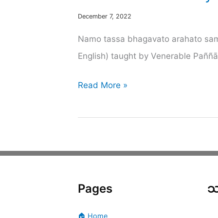
December 7, 2022
Namo tassa bhagavato arahato sam
English) taught by Venerable Paññā
Abhidhamma
Read More »
Study
Class
13
–
Rootless
Pages
သ
Consciousness
(Ahetuka
🏠 Home