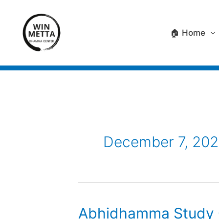
Skip
to
🏠 Home
content
December 7, 20
Abhidhamma Study C