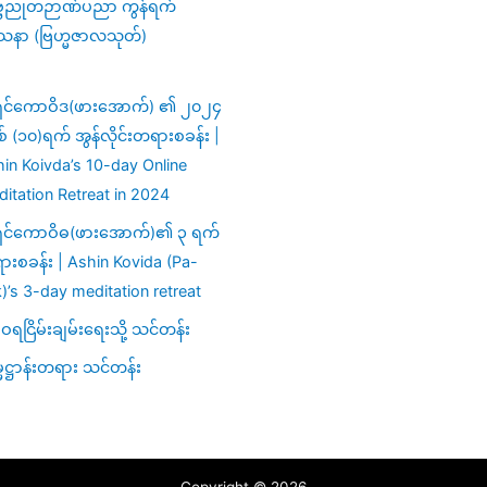
္ဗညုတဉာဏ်ပညာ ကွန်ရက်
သနာ (ဗြဟ္မဇာလသုတ်)
ှင်ကောဝိဒ(ဖားအောက်) ၏ ၂၀၂၄
ှစ် (၁၀)ရက် အွန်လိုင်းတရားစခန်း |
in Koivda’s 10-day Online
itation Retreat in 2024
ှင်ကောဝိဓ(ဖားအောက်)၏ ၃ ရက်
းစခန်း | Ashin Kovida (Pa-
)’s 3-day meditation retreat
ရငြိမ်းချမ်းရေးသို့ သင်တန်း
မဋ္ဌာန်းတရား သင်တန်း
Copyright © 2026