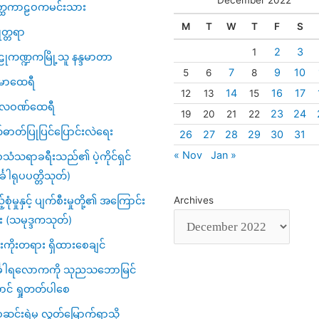
္ထကာဠဝကမင်းသား
M
T
W
T
F
S
ဇုတ္တရာ
2
3
1
ုကဏ္ဍကမြို့သူ နန္ဒမာတာ
7
9
10
5
6
8
မာထေရီ
14
16
17
12
13
15
္ပလဝဏ်ထေရီ
23
24
19
20
21
22
်ဓာတ်ပြုပြင်ပြောင်းလဲရေး
26
27
28
29
30
31
« Nov
Jan »
သံသရာခရီးသည်၏ ပဲ့ကိုင်ရှင်
်္ခါရုပပတ္တိသုတ်)
့်စုံမှုနှင့် ပျက်စီးမှုတို့၏ အကြောင်း
Archives
း (သမုဒ္ဒကသုတ်)
ကိုးတရား ရှိထားစေချင်
်္ခါရလောကကို သုညသဘောမြင်
ာင် ရှုတတ်ပါစေ
င်းရဲမှ လွတ်မြောက်ရာသို့