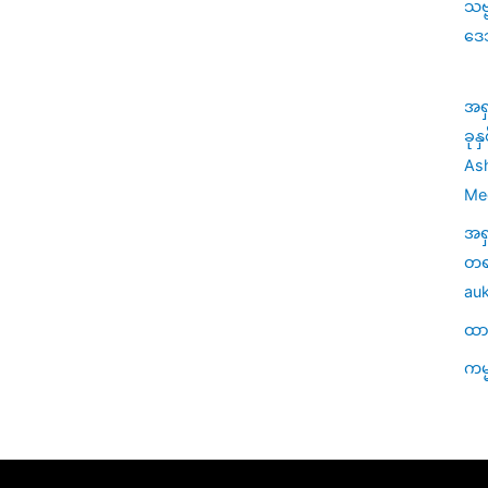
သဗ
ဒေ
အရ
ခုန
Ash
Med
အရ
တရာ
auk
ထာဝ
ကမ္