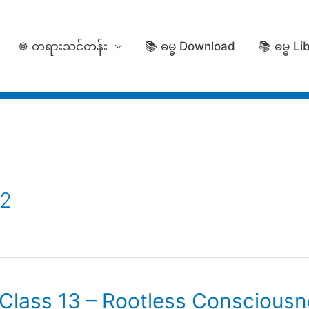
☸️ တရားသင်တန်း
📚 ဓမ္ဓ Download
📚 ဓမ္ဓ Li
22
lass 13 – Rootless Consciousne