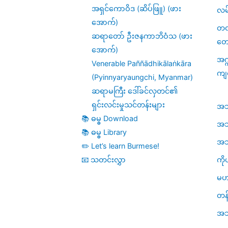
အရှင်ကောဝိဒ (ဆိပ်ဖြူ) (ဖား
လမ
အောက်)
တဏှ
ဆရာတော် ဦးဇနကာဘိဝံသ (ဖား
တေ
အောက်)
အဂ္
Venerable Paññādhikālaṅkāra
ကျ
(Pyinnyaryaungchi, Myanmar)
ဆရာမကြီး ဒေါ်ခင်လှတင်၏
ရှင်းလင်းမှုသင်တန်းများ
အဘိဓ
📚 ဓမ္ဓ Download
အဘိ
📚 ဓမ္ဓ Library
အဘိဓ
✏️ Let’s learn Burmese!
ကို
📧 သတင်းလွှာ
မဟ
တန်
အသု