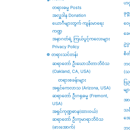
Citta)
ဟတ
တရားဓမ္မ Posts
ခုဇ္
အလှူဒါန Donation
ဝေဠ
ယောဂီများတွက် ကျန်းမာရေး
ကဏ္ဍ
ခေ
အနာဂတ်ရဲ့ ကြယ်ပွင့်ကလေးများ
ဥပ
Privacy Policy
စိတ
☸️ တရားသင်တန်း
ဆရာတော် ဦးဃောသိတာဘိဝံသ
ဘဝ
(Oakland, CA, USA)
(သင
တရားစခန်းများ
ပြည
အရှင်ကေလာသ (Arizona, USA)
မျာ
ဆရာတော် ဦးဂရုဓမ္မ (Fremont,
အား
USA)
သင
အရှင်ကုဏ္ဍဓာန(ထားဝယ်)
အေ
ဆရာတော် ဦးကုမာရာဘိဝံသ
(ဖားအောက်)
ဘဝဆ