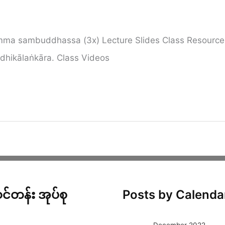
ma sambuddhassa (3x) Lecture Slides Class Resource
dhikālaṅkāra. Class Videos
င်တန်း အုပ်စု
Posts by Calenda
December 2022