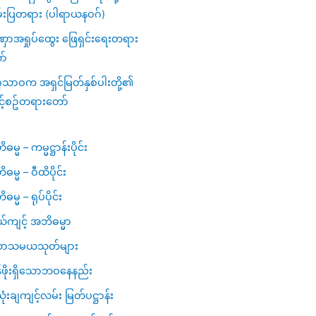
်းပြတရား (ပါရာယနဝဂ်)
ာအရှုပ်ထွေး ဖြေရှင်းရေးတရား
ာ်
ဂသာဝက အရှင်မြတ်နှစ်ပါးတို့၏
င့်စဥ်တရားတော်
မ္မ – ကမ္မဋ္ဌာန်းပိုင်း
ဓမ္မ – ဝီထိပိုင်း
မ္မ – ရုပ်ပိုင်း
ယ်ကျင့် အဘိဓမ္မာ
ာသမယသုတ်များ
ဖိုးရှိသောဘဝနေနည်း
ံးချကျင့်လမ်း မြတ်ပဋ္ဌာန်း