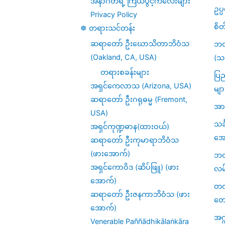
အနာဂတ်ရဲ့ ကြယ်ပွင့်ကလေးများ
စေ
ဥပ
Privacy Policy
(၄၀)
စိတ
☸️ တရားသင်တန်း
ဆရာတော် ဦးဃောသိတာဘိဝံသ
ဘဝ
(Oakland, CA, USA)
(သင
တရားစခန်းများ
ပြည
အရှင်ကေလာသ (Arizona, USA)
မျာ
ဆရာတော် ဦးဂရုဓမ္မ (Fremont,
အား
USA)
သင
အရှင်ကုဏ္ဍဓာန(ထားဝယ်)
အေ
ဆရာတော် ဦးကုမာရာဘိဝံသ
(ဖားအောက်)
ဘဝဆ
အရှင်ကောဝိဒ (ဆိပ်ဖြူ) (ဖား
လမ
အောက်)
တဏှ
ဆရာတော် ဦးဇနကာဘိဝံသ (ဖား
တေ
အောက်)
အဂ္
Venerable Paññādhikālaṅkāra