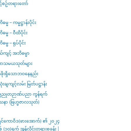
င့်စဥ်တရားတော်
မ္မ – ကမ္မဋ္ဌာန်းပိုင်း
ဓမ္မ – ဝီထိပိုင်း
မ္မ – ရုပ်ပိုင်း
ယ်ကျင့် အဘိဓမ္မာ
ာသမယသုတ်များ
ဖိုးရှိသောဘဝနေနည်း
ံးချကျင့်လမ်း မြတ်ပဋ္ဌာန်း
္ဗညုတဉာဏ်ပညာ ကွန်ရက်
သနာ (ဗြဟ္မဇာလသုတ်)
ှင်ကောဝိဒ(ဖားအောက်) ၏ ၂၀၂၄
ှစ် (၁၀)ရက် အွန်လိုင်းတရားစခန်း |