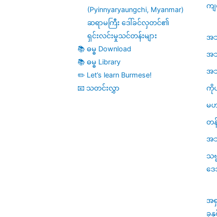
ကျ
(Pyinnyaryaungchi, Myanmar)
ဆရာမကြီး ဒေါ်ခင်လှတင်၏
ရှင်းလင်းမှုသင်တန်းများ
အဘိဓ
📚 ဓမ္ဓ Download
အဘိ
📚 ဓမ္ဓ Library
အဘိဓ
✏️ Let’s learn Burmese!
ကို
📧 သတင်းလွှာ
မဟ
တန်
အသု
သဗ
ဒေ
အရ
ခုန