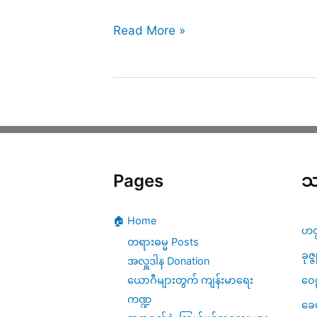
ဋ္
ဌာ
နံနက်
Read More »
န်း
(၃၁၄)
(၅၀)
–
–
သင်္ခါရလောက
အာဟာရ
ကို
ပ
သုည
Pages
သ
စ္
သဘော
စ
မြင်
🏠 Home
ယော(၂)
အောင်
ဟတ
တရားဓမ္မ Posts
ရှု
ခုဇ္
အလှူဒါန Donation
တတ်
ဝေဠ
ယောဂီများတွက် ကျန်းမာရေး
ကဏ္ဍ
ပါ
ခေ