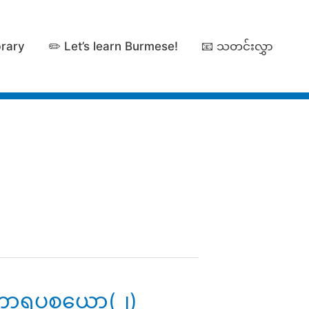
brary
✏️ Let’s learn Burmese!
📧 သတင်းလွှာ
ာဟာရပစ္စယော(၂)