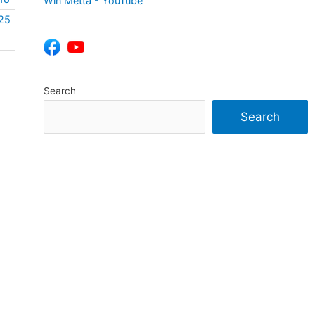
Win Metta - YouTube
25
Search
Search