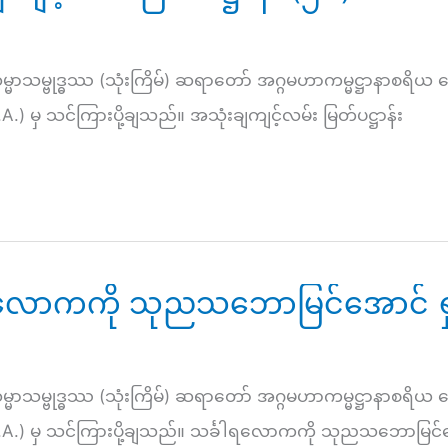
ုဒ္ဓဿ (သုံးကြိမ်) ဆရာတော် အဂ္ဂမဟာကမ္မဋ္ဌာနာစရိယ 
A.) မှ သင်ကြားပို့ချသည်။ အသုံးချကျင့်လမ်း မြတ်ပဋ္ဌာန်း
ခါရလောကကို သုညသဘောမြင်အောင် ရ
ုဒ္ဓဿ (သုံးကြိမ်) ဆရာတော် အဂ္ဂမဟာကမ္မဋ္ဌာနာစရိယ 
U.S.A.) မှ သင်ကြားပို့ချသည်။ သင်္ခါရလောကကို သုညသဘောမြင