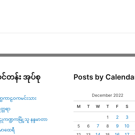
င်တန်း အုပ်စု
Posts by Calenda
December 2022
္ထကာဠဝကမင်းသား
M
T
W
T
F
S
ဇုတ္တရာ
2
3
1
ုကဏ္ဍကမြို့သူ နန္ဒမာတာ
7
9
10
5
6
8
မာထေရီ
14
16
17
12
13
15