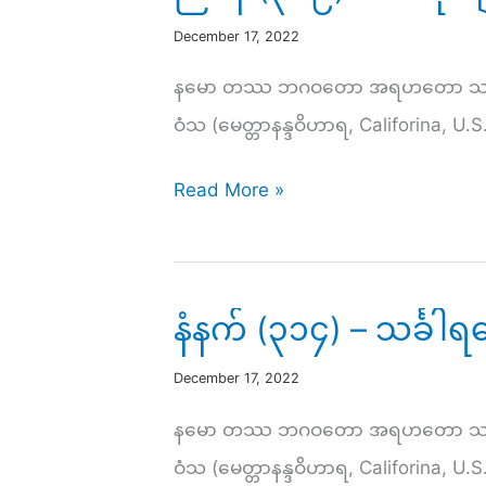
December 17, 2022
နမော တဿ ဘဂဝတော အရဟတော သမ္မာသမ္ဗ
ဝံသ (မေတ္တာနန္ဒဝိဟာရ, Califorina, U.S.
ညနေ
Read More »
(၃၁၉)
–
အသုံးချ
နံနက် (၃၁၄) – သင်္
ကျင့်
လမ်း
December 17, 2022
မြတ်
နမော တဿ ဘဂဝတော အရဟတော သမ္မာသမ္ဗ
ပ
ဝံသ (မေတ္တာနန္ဒဝိဟာရ, Califorina, 