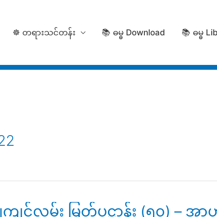
☸️ တရားသင်တန်း
📚 ဓမ္ဓ Download
📚 ဓမ္ဓ Li
22
ကျင့်လမ်း မြတ်ပဋ္ဌာန်း (၅၀) – အ