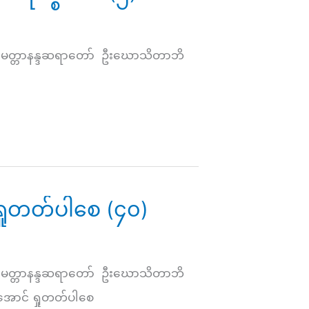
မေတ္တာနန္ဒဆရာတော် ဦးဃောသိတာဘိ
ှုတတ်ပါစေ (၄၀)
မေတ္တာနန္ဒဆရာတော် ဦးဃောသိတာဘိ
်အောင် ရှုတတ်ပါစေ