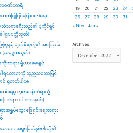
္ပလဝဏ်ထေရီ
23
24
19
20
21
22
်ဓာတ်ပြုပြင်ပြောင်းလဲရေး
26
27
28
29
30
31
« Nov
Jan »
သံသရာခရီးသည်၏ ပဲ့ကိုင်ရှင်
်္ခါရုပပတ္တိသုတ်)
့်စုံမှုနှင့် ပျက်စီးမှုတို့၏ အကြောင်း
Archives
း (သမုဒ္ဒကသုတ်)
ကိုးတရား ရှိထားစေချင်
်္ခါရလောကကို သုညသဘောမြင်
ာင် ရှုတတ်ပါစေ
င်းရဲမှ လွတ်မြောက်ရာသို့
်းပြတရား (ပါရာယနဝဂ်)
ာအရှုပ်ထွေး ဖြေရှင်းရေးတရား
ာ်
ဂသာဝက အရှင်မြတ်နှစ်ပါးတို့၏