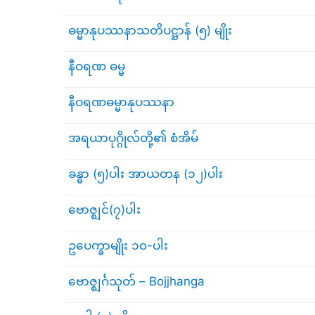
ဓမ္မာနုပဿနာသတိပဋ္ဌာန် (၅) မျိုး
နီဝရဏ ဓမ္မ
နီဝရဏဓမ္မာနုပဿနာ
အရယာပုဂ္ဂိုလ်တို့၏ စံအိမ်
ခန္ဓာ (၅)ပါး အာယတန (၁၂)ပါး
ဗောဇ္ဈင်(၇)ပါး
ဥပေက္ခာမျိုး ၁၀-ပါး
ဗောဇ္ဈင်္ဂသုတ် – Bojjhanga