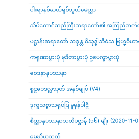
ငါးရာနှစ်ဆယ်ရှစ်သွယ်မေတ္တာ
သိမ်တောင်ဆည်ကြီးဆရာတော်၏ အကြည်ဓာတ်ခြော
ပဋ္ဌာန်းဆရာတော် ဘဒ္ဒန္တ ဝိသုဒ္ဓါဘိဝံသ ဗြဟ္မဝ
ကရုဏာပွားပုံ မုဒိတာပွားပုံ ဥပေက္ခာပွားပုံ
ဝေဒနာနုပဿနာ
စူဠဝေဒလ္လသုတ် အနှစ်ချုပ် (V4)
ဒုက္ခသစ္စာသရုပ်ပြ မူမှန်ပါဠိ
စိတ္တာနုပဿနာသတိပဋ္ဌာန် (၁၆) မျိုး (2020-11-0
မေဃိယသုတ်