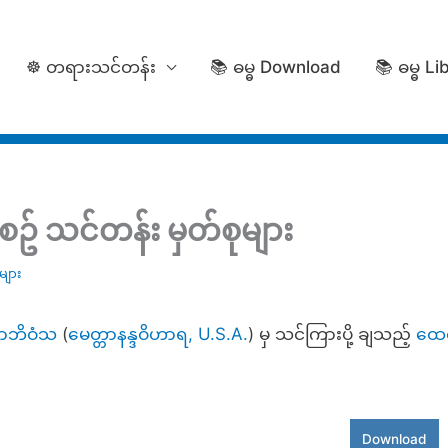
☸️ တရားသင်တန်း
📚 ဓမ္ဓ Download
📚 ဓမ္ဓ Li
စဥ် သင်တန်း မှတ်စုများ
များ
ာဘိဝံသ
(
မေတ္တာနန္ဒဝိဟာရ, U.S.A.
) မှ သင်ကြားပို့ ချသည့်
ထေရ
Download