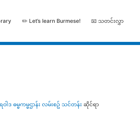
brary
✏️ Let’s learn Burmese!
📧 သတင်းလွှာ
ဝါဒ ဓမ္မကမ္မဌာန်း လမ်းစဥ် သင်တန်း
ဆိုင်ရာ