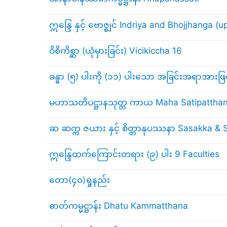
ဣန္ဒြေ နှင့် ဗောဇ္စျင် Indriya and Bhojjhanga (
ဝိစိကိစ္ဆာ (ယုံမှားခြင်း) Vicikiccha 16
ခန္ဓာ (၅) ပါးကို (၁၁) ပါးသော အခြင်းအရာအားဖြင့်
မဟာသတိပဋ္ဌာနသုတ္တ ကာယ Maha Satipattha
ဆ ဆက္က ဇယား နှင့် စိတ္တာနုပဿနာ Sasakka &
ဣန္ဒြေထက်ကြောင်းတရား (၉) ပါး 9 Faculties
တော(၄၀)ရှုနည်း
ဓာတ်ကမ္မဋ္ဌာန်း Dhatu Kammatthana