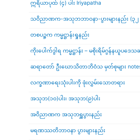
ဣရိယာပုထ် (၄) ပါး Iriyapatha
သဝိညာဏက-အသုဘဘာဝနာ-ပွားများနည်း (၃၂ ကော
တစပဉ္စက ကမ္မဋ္ဌာန်းရှုနည်း
ကိုးပေါက်ဒွါရ ကမ္မဋ္ဌာန်း – မစိုးရိမ်ဂွန်နယူပဒ
ဆရာတော် ဦးဃောသိတာဘိဝံသ မှတ်စုများ notes
လက္ခဏာရေးသုံးပါးကို ဖုံးလွှမ်းသောတရား
အသုဘ(၁၀)ပါး၊ အသုဘ(၉)ပါး
အဝိညာဏက အသုဘရှူပွားနည်း
မရဏဿတိဘာဝနာ ပွားများနည်း