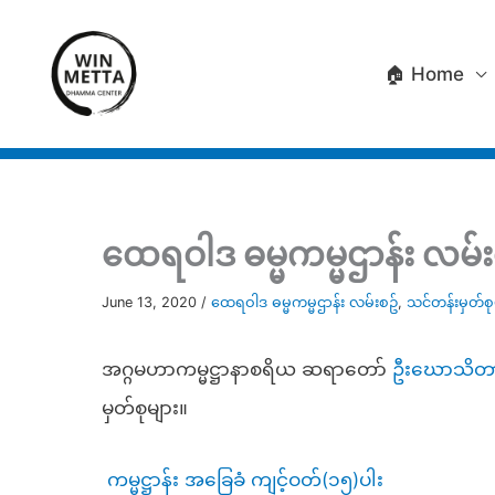
Skip
to
🏠 Home
content
ထေရဝါဒ ဓမ္မကမ္မဌာန်း လမ်း
June 13, 2020
/
ထေရဝါဒ ဓမ္မကမ္မဌာန်း လမ်းစဥ်
,
သင်တန်းမှတ်စု
အဂ္ဂမဟာကမ္မဋ္ဌာနာစရိယ ဆရာတော်
ဦးဃောသိတ
မှတ်စုများ။
ကမ္မဋ္ဌာန်း အခြေခံ ကျင့်ဝတ်(၁၅)ပါး