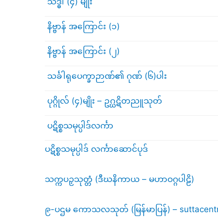
သဒ္ဓါ‌ (၄) မျိုး
နိဗ္ဗာန် အကြောင်း (၁)
နိဗ္ဗာန် အကြောင်း (၂)
သင်္ခါရုပေက္ခာဉာဏ်၏ ဂုဏ် (၆)ပါး
ပုဂ္ဂိုလ် (၄)မျိုး – ဥဂ္ဃဋိတညူသုတ်
ပဋိစ္စသမုပ္ပါဒ်လင်္ကာ
ပဋိစ္စသမုပ္ပါဒ် လင်္ကာဆောင်ပုဒ်
သက္ကပဉှသုတ္တံ (ဒီဃနိကာယ – မဟာဝဂ္ဂပါဠိ)
၉-ပဌမ ကောသလသုတ် (မြန်မာပြန်) – suttacentr