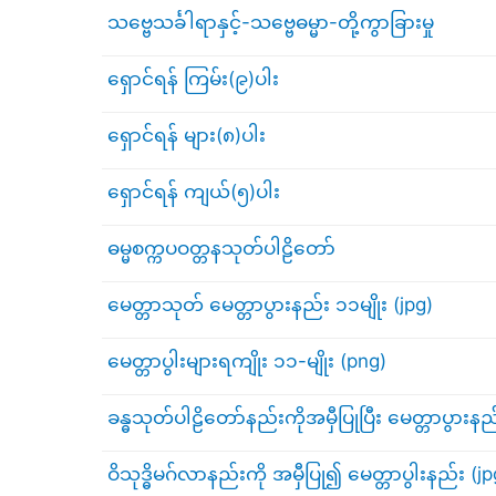
သဗ္ဗေသင်္ခါရာနှင့်-သဗ္ဗေဓမ္မာ-တို့ကွာခြားမှု
ရှောင်ရန် ကြမ်း(၉)ပါး
ရှောင်ရန် များ(၈)ပါး
ရှောင်ရန် ကျယ်(၅)ပါး
ဓမ္မစက္ကပဝတ္တနသုတ်ပါဠိတော်
မေတ္တာသုတ် မေတ္တာပွားနည်း ၁၁မျိုး (jpg)
မေတ္တာပွါးများရကျိုး ၁၁-မျိုး (png)
ခန္ဓသုတ်ပါဠိတော်နည်းကိုအမှီပြုပြီး မေတ္တာပွားနည
ဝိသုဒ္ဓိမဂ်လာနည်းကို အမှီပြု၍ မေတ္တာပွါးနည်း (jp