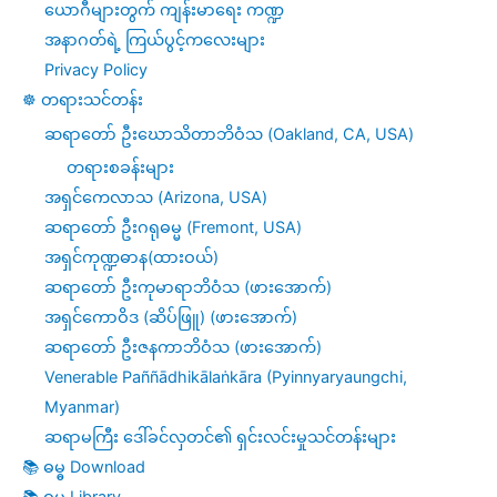
ယောဂီများတွက် ကျန်းမာရေး ကဏ္ဍ
အနာဂတ်ရဲ့ ကြယ်ပွင့်ကလေးများ
Privacy Policy
☸️ တရားသင်တန်း
ဆရာတော် ဦးဃောသိတာဘိဝံသ (Oakland, CA, USA)
တရားစခန်းများ
အရှင်ကေလာသ (Arizona, USA)
ဆရာတော် ဦးဂရုဓမ္မ (Fremont, USA)
အရှင်ကုဏ္ဍဓာန(ထားဝယ်)
ဆရာတော် ဦးကုမာရာဘိဝံသ (ဖားအောက်)
အရှင်ကောဝိဒ (ဆိပ်ဖြူ) (ဖားအောက်)
ဆရာတော် ဦးဇနကာဘိဝံသ (ဖားအောက်)
Venerable Paññādhikālaṅkāra (Pyinnyaryaungchi,
Myanmar)
ဆရာမကြီး ဒေါ်ခင်လှတင်၏ ရှင်းလင်းမှုသင်တန်းများ
📚 ဓမ္ဓ Download
📚 ဓမ္ဓ Library