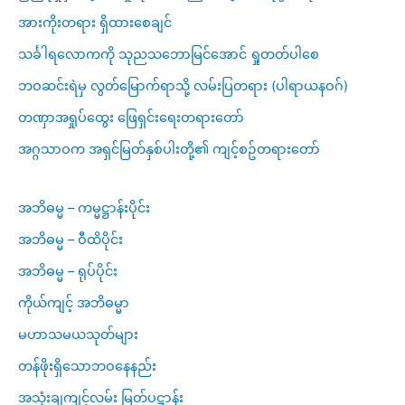
အားကိုးတရား ရှိထားစေချင်
သင်္ခါရလောကကို သုညသဘောမြင်အောင် ရှုတတ်ပါစေ
ဘဝဆင်းရဲမှ လွတ်မြောက်ရာသို့ လမ်းပြတရား (ပါရာယနဝဂ်)
တဏှာအရှုပ်ထွေး ဖြေရှင်းရေးတရားတော်
အဂ္ဂသာဝက အရှင်မြတ်နှစ်ပါးတို့၏ ကျင့်စဥ်တရားတော်
အဘိဓမ္မ – ကမ္မဋ္ဌာန်းပိုင်း
အဘိဓမ္မ – ဝီထိပိုင်း
အဘိဓမ္မ – ရုပ်ပိုင်း
ကိုယ်ကျင့် အဘိဓမ္မာ
မဟာသမယသုတ်များ
တန်ဖိုးရှိသောဘဝနေနည်း
အသုံးချကျင့်လမ်း မြတ်ပဋ္ဌာန်း