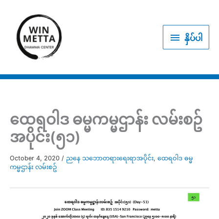
Skip
to
နှိပ်
content
နှိပ်ပါ
ပါ
ထေရဝါဒ ဓမ္မကမ္မဌာန်း လမ်းစဥ်
အပိုင်း(၅၁)
October 4, 2020
/
ညနေ သဘောတရားရေးရာအပိုင်း
,
ထေရဝါဒ ဓမ္မ
ကမ္မဌာန်း လမ်းစဥ်