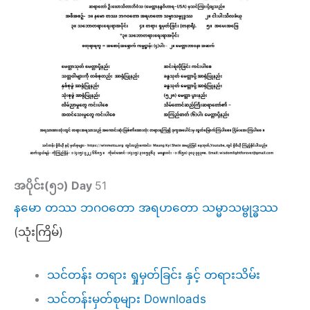
အပိုင်း(၅၁)
Day
51
နမော တဿ ဘဂဝတော အရဟတော သမ္မာသမ္ဗုဒ္ဓဿ
(သုံးကြိမ်)
သင်တန်း တရား ရှုမှတ်ခြင်း နှင့် တရားသိမ်း
သင်တန်းမှတ်စုများ Downloads