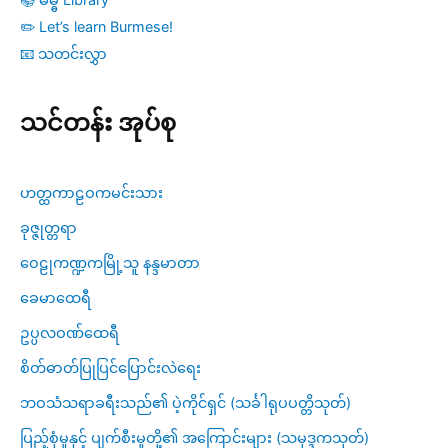
✏️ Let’s learn Burmese!
📧 သတင်းလွှာ
သင်တန်း အုပ်စု
ဟတ္ထကာဠဝကမင်းသား
ခုဇ္ဇုတ္တရာ
ဝေဠုကဏ္ဍကမြို့သူ နန္ဒမာတာ
ခေမာထေရီ
ဥပ္ပလဝဏ်ထေရီ
စိတ်ဓာတ်ပြုပြင်ပြောင်းလဲရေး
ဘဝသံသရာခရီးသည်၏ ပဲ့ကိုင်ရှင် (သင်္ခါရုပပတ္တိသုတ်)
ပြည့်စုံမှုနှင့် ပျက်စီးမှုတို့၏ အကြောင်းများ (သမုဒ္ဒကသုတ်)