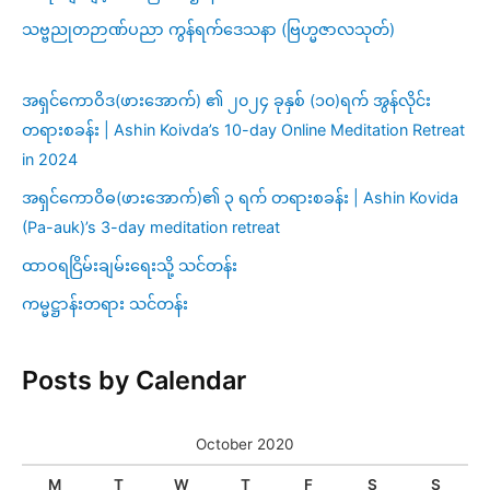
သဗ္ဗညုတဉာဏ်ပညာ ကွန်ရက်ဒေသနာ (ဗြဟ္မဇာလသုတ်)
အရှင်ကောဝိဒ(ဖားအောက်) ၏ ၂၀၂၄ ခုနှစ် (၁၀)ရက် အွန်လိုင်း
တရားစခန်း | Ashin Koivda’s 10-day Online Meditation Retreat
in 2024
အရှင်ကောဝိဓ(ဖားအောက်)၏ ၃ ရက် တရားစခန်း | Ashin Kovida
(Pa-auk)’s 3-day meditation retreat
ထာဝရငြိမ်းချမ်းရေးသို့ သင်တန်း
ကမ္မဋ္ဌာန်းတရား သင်တန်း
Posts by Calendar
October 2020
M
T
W
T
F
S
S