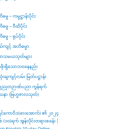
မ္မ – ကမ္မဋ္ဌာန်းပိုင်း
ဓမ္မ – ဝီထိပိုင်း
မ္မ – ရုပ်ပိုင်း
ယ်ကျင့် အဘိဓမ္မာ
ာသမယသုတ်များ
ဖိုးရှိသောဘဝနေနည်း
ံးချကျင့်လမ်း မြတ်ပဋ္ဌာန်း
္ဗညုတဉာဏ်ပညာ ကွန်ရက်
သနာ (ဗြဟ္မဇာလသုတ်)
ှင်ကောဝိဒ(ဖားအောက်) ၏ ၂၀၂၄
ှစ် (၁၀)ရက် အွန်လိုင်းတရားစခန်း |
in Koivda’s 10-day Online