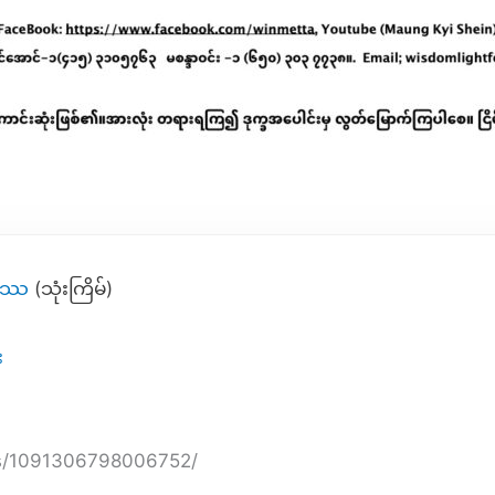
္ဓဿ
(သုံးကြိမ်)
း
os/1091306798006752/