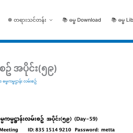
☸️ တရားသင်တန်း
📚 ဓမ္ဓ Download
📚 ဓမ္ဓ Li
စဥ် အပိုင်း(၅၉)
ဓမ္မကမ္မဌာန်း လမ်းစဥ်