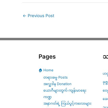
←
Previous Post
Pages
သ
🏠 Home
ဟတ
တရားဓမ္မ Posts
ခုဇ္
အလှူဒါန Donation
ဝေဠ
ယောဂီများတွက် ကျန်းမာရေး
ကဏ္ဍ
ခေ
အနာဂတ်ရဲ့ ကြယ်ပွင့်ကလေးများ
ဥပ