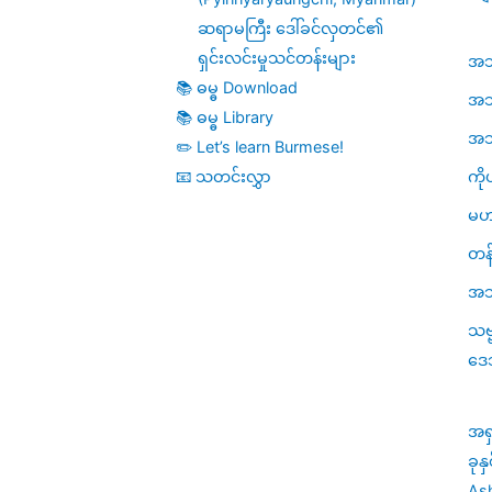
ဆရာမကြီး ဒေါ်ခင်လှတင်၏
ရှင်းလင်းမှုသင်တန်းများ
အဘိဓ
📚 ဓမ္ဓ Download
အဘိ
📚 ဓမ္ဓ Library
အဘိဓ
✏️ Let’s learn Burmese!
ကို
📧 သတင်းလွှာ
မဟ
တန်
အသု
သဗ
ဒေ
အရ
ခုန
Ash