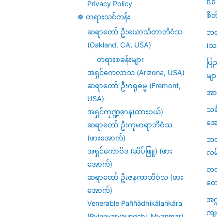
Privacy Policy
စိတ
☸️ တရားသင်တန်း
ဆရာတော် ဦးဃောသိတာဘိဝံသ
ဘဝ
(Oakland, CA, USA)
(သင
တရားစခန်းများ
ပြည
အရှင်ကေလာသ (Arizona, USA)
မျာ
ဆရာတော် ဦးဂရုဓမ္မ (Fremont,
အား
USA)
သင
အရှင်ကုဏ္ဍဓာန(ထားဝယ်)
အေ
ဆရာတော် ဦးကုမာရာဘိဝံသ
(ဖားအောက်)
ဘဝဆ
အရှင်ကောဝိဒ (ဆိပ်ဖြူ) (ဖား
လမ
အောက်)
တဏှ
ဆရာတော် ဦးဇနကာဘိဝံသ (ဖား
တေ
အောက်)
အဂ္
Venerable Paññādhikālaṅkāra
ကျ
(Pyinnyaryaungchi, Myanmar)