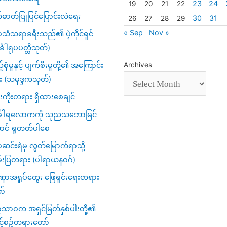
23
24
19
20
21
22
်ဓာတ်ပြုပြင်ပြောင်းလဲရေး
30
31
26
27
28
29
« Sep
Nov »
သံသရာခရီးသည်၏ ပဲ့ကိုင်ရှင်
်္ခါရုပပတ္တိသုတ်)
့်စုံမှုနှင့် ပျက်စီးမှုတို့၏ အကြောင်း
Archives
း (သမုဒ္ဒကသုတ်)
ကိုးတရား ရှိထားစေချင်
်္ခါရလောကကို သုညသဘောမြင်
ာင် ရှုတတ်ပါစေ
င်းရဲမှ လွတ်မြောက်ရာသို့
်းပြတရား (ပါရာယနဝဂ်)
ာအရှုပ်ထွေး ဖြေရှင်းရေးတရား
ာ်
ဂသာဝက အရှင်မြတ်နှစ်ပါးတို့၏
င့်စဥ်တရားတော်