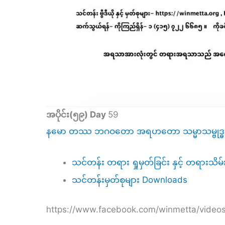
အပိုင်း(၅၉) Day
59
နမော တဿ ဘဂဝတော အရဟတော သမ္မာသမ္ဗုဒ
သင်တန်း တရား ရှုမှတ်ခြင်း နှင့် တရားသိမ်
သင်တန်းမှတ်စုများ Downloads
https://www.facebook.com/winmetta/vide