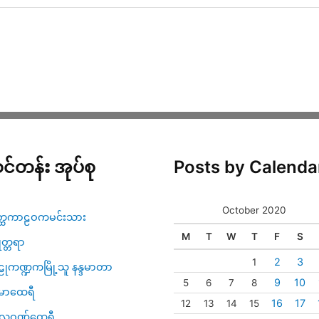
င်တန်း အုပ်စု
Posts by Calenda
October 2020
္ထကာဠဝကမင်းသား
M
T
W
T
F
S
ဇုတ္တရာ
2
3
1
ုကဏ္ဍကမြို့သူ နန္ဒမာတာ
9
10
5
6
7
8
မာထေရီ
16
17
12
13
14
15
္ပလဝဏ်ထေရီ