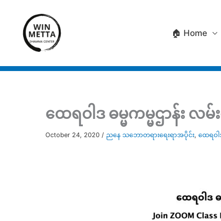
Skip
to
🏠 Home
content
ထေရဝါဒ ဓမ္မကမ္မဌာန်း လမ်း
October 24, 2020
/
ညနေ သဘောတရားရေးရာအပိုင်း
,
ထေရဝါဒ 