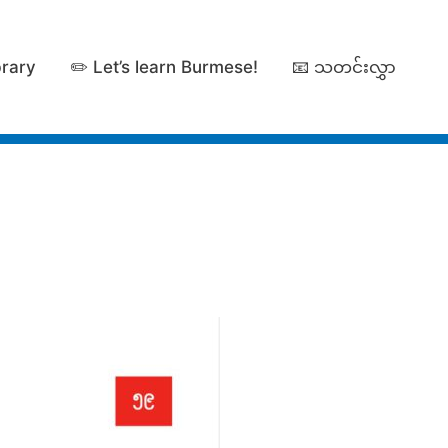
brary
✏️ Let’s learn Burmese!
📧 သတင်းလွှာ