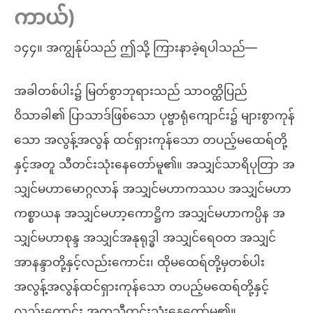
ကာယ်)
၁၄၄။ အကျွန်ုပ်သည် ဤသို့ ကြားနာခဲ့ရပါသည်—
အခါတစ်ပါး၌ မြတ်စွာဘုရားသည် သာဝတ္ထိပြည်
ဝိသာခါ၏ ပြာသာဒ်ဖြစ်သော ပုဗ္ဗာရုံကျောင်း၌ များစွာကုန်
သော အလွန့်အလွန် ထင်ရှားကုန်သော တပည့်မထေရ်တို့
နှင့်အတူ သီတင်းသုံးနေတော်မူ၏။ အသျှင်သာရိပုတြာ အ
သျှင်မဟာမောဂ္ဂလာန် အသျှင်မဟာကဿပ အသျှင်မဟာ
ကစ္စာယန အသျှင်မဟာ့ကောဋ္ဌိက အသျှင်မဟာကပ္ပိန အ
သျှင်မဟာစုန္ဒ အသျှင်အနုရုဒ္ဓါ အသျှင်ရေဝတ အသျှင်
အာနန္ဒာတို့နှင့်လည်းကောင်း၊ ထိုမထေရ်တို့မှတစ်ပါး
အလွန့်အလွန်ထင်ရှားကုန်သော တပည့်မထေရ်တို့နှင့်
လည်းကောင်း အတူသီတင်းသုံးနေတော်မူ၏။