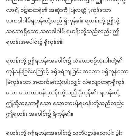
လာ၍ ဝဋ်ဆင်းရဲ၏ အဆုံးကို ပြုလတ္တံ ့ကုန်သော
သကဒါဂါမ်ရဟန်းတို့သည် ရှိကုန်၏၊ ရဟန်းတို့ ဤသို့
သဘောရှိသော သကဒါဂါမ် ရဟန်းတို့သည်လည်း ဤ
ရဟန်းအပေါင်း၌ ရှိကုန်၏။
ရဟန်းတို့ ဤရဟန်းအပေါင်း၌ သံယောဇဉ်သုံးပါးတို့၏
ကုန်ခန်းခြင်းကြောင့် ဖရိုဖရဲကျခြင်း သဘော မရှိကုန်သော
မြဲကုန်သော အထက်မဂ်သုံးပါးလျှင် လဲလျောင်းရာရှိကုန်
သော သောတာပန်ရဟန်းတို့သည် ရှိကုန်၏၊ ရဟန်းတို့
ဤသို့သဘောရှိသော သောတာပန်ရဟန်းတို့သည်လည်း
ဤရဟန်း အပေါင်း၌ ရှိကုန်၏။
ရဟန်းတို့ ဤရဟန်းအပေါင်း၌ သတိပဋ္ဌာန်လေးပါး ပွါး