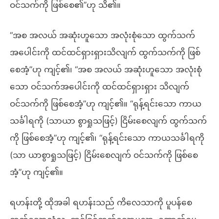
ဝင်သက်ကို ဖြစ်စေ၏”ဟု သိ၏။
“အစ အလယ် အဆုံးဟူသော အလုံးစုံသော ထွက်သက်
အပေါင်းကို ထင်ထင်ရှားရှားသိလျက် ထွက်သက်ကို ဖြစ်
စေအံ့”ဟု ကျင့်၏၊ “အစ အလယ် အဆုံးဟူသော အလုံးစုံ
သော ဝင်သက်အပေါင်းကို ထင်ထင်ရှားရှား သိလျက်
ဝင်သက်ကို ဖြစ်စေအံ့”ဟု ကျင့်၏။ “ရုန့်ရင်းသော ကာယ
သင်္ခါရကို (သာယာ စွာရှုသဖြင့်) ငြိမ်းစေလျက် ထွက်သက်
ကို ဖြစ်စေအံ့”ဟု ကျင့်၏၊ “ရုန့်ရင်းသော ကာယသင်္ခါရကို
(သာ ယာစွာရှုသဖြင့်) ငြိမ်းစေလျက် ဝင်သက်ကို ဖြစ်စေ
အံ့”ဟု ကျင့်၏။
ရဟန်းတို့ ထိုအခါ ရဟန်းသည် ကိလေသာကို ပူပန်စေ