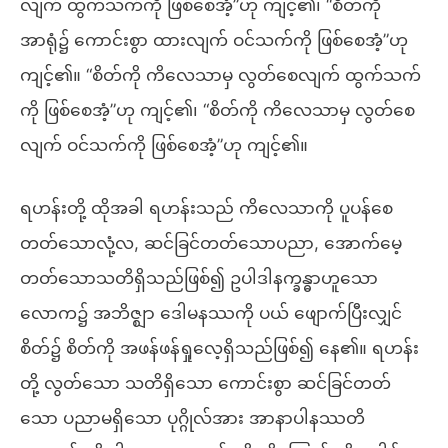
လျက် ထွက်သက်ကို ဖြစ်စေအံ့”ဟု ကျင့်၏၊ “စိတ်ကို
အာရုံ၌ ကောင်းစွာ ထားလျက် ဝင်သက်ကို ဖြစ်စေအံ့”ဟု
ကျင့်၏။ “စိတ်ကို ကိလေသာမှ လွတ်စေလျက် ထွက်သက်
ကို ဖြစ်စေအံ့”ဟု ကျင့်၏၊ “စိတ်ကို ကိလေသာမှ လွတ်စေ
လျက် ဝင်သက်ကို ဖြစ်စေအံ့”ဟု ကျင့်၏။
ရဟန်းတို့ ထိုအခါ ရဟန်းသည် ကိလေသာကို ပူပန်စေ
တတ်သောလုံ့လ, ဆင်ခြင်တတ်သောပညာ, အောက်မေ့
တတ်သောသတိရှိသည်ဖြစ်၍ ဥပါဒါနက္ခန္ဓာဟူသော
လောက၌ အဘိဇ္ဈာ ဒေါမနဿကို ပယ် ဖျောက်ပြီးလျှင်
စိတ်၌ စိတ်ကို အဖန်ဖန်ရှုလေ့ရှိသည်ဖြစ်၍ နေ၏။ ရဟန်း
တို့ လွတ်သော သတိရှိသော ကောင်းစွာ ဆင်ခြင်တတ်
သော ပညာမရှိသော ပုဂ္ဂိုလ်အား အာနာပါနဿတိ