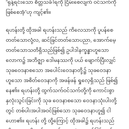
“ရုန့်ရင်းသော စိတ္တသင်္ခါရကို ငြိမ်းစေလျက် ဝင်သက်ကို
ဖြစ်စေအံ့”ဟု ကျင့်၏။
ရဟန်းတို့ ထိုအခါ ရဟန်းသည် ကိလေသာကို ပူပန်စေ
တတ်သောလုံ့လ, ဆင်ခြင်တတ်သောပညာ, အောက်မေ့
တတ်သောသတိရှိသည်ဖြစ်၍ ဥပါဒါနက္ခန္ဓာဟူသော
လောက၌ အဘိဇ္ဈာ ဒေါမနဿကို ပယ် ဖျောက်ပြီးလျှင်
သုခဝေဒနာစသော အပေါင်းဝေဒနာတို့၌ သုခဝေဒနာ
ဟူသော အစိတ်ဝေဒနာကို အဖန်ဖန် ရှုလေ့ရှိသည် ဖြစ်၍
နေ၏။ ရဟန်းတို့ ထွက်သက်ဝင်သက်တို့ကို ကောင်းစွာ
နှလုံးသွင်းခြင်းကို သုခ ဝေဒနာစသော ဝေဒနာသုံးပါးတို့
တွင် တစ်ပါးအပါအဝင်ဖြစ်သော သုခဝေဒနာဟူ၍ ငါ
ဟော၏။ ရဟန်း တို့ ထို့ကြောင့် ထိုအခါ၌ ရဟန်းသည်