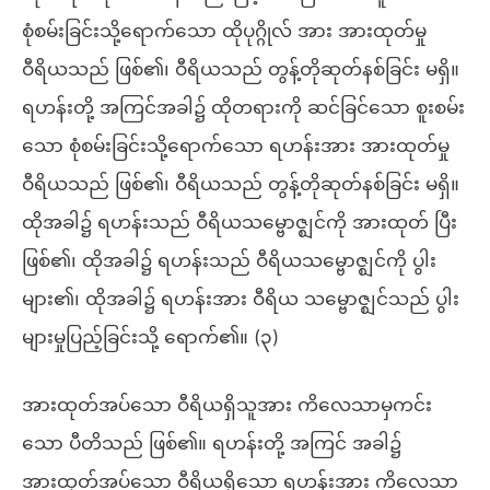
စုံစမ်းခြင်းသို့ရောက်သော ထိုပုဂ္ဂိုလ် အား အားထုတ်မှု
ဝီရိယသည် ဖြစ်၏၊ ဝီရိယသည် တွန့်တိုဆုတ်နစ်ခြင်း မရှိ။
ရဟန်းတို့ အကြင်အခါ၌ ထိုတရားကို ဆင်ခြင်သော စူးစမ်း
သော စုံစမ်းခြင်းသို့ရောက်သော ရဟန်းအား အားထုတ်မှု
ဝီရိယသည် ဖြစ်၏၊ ဝီရိယသည် တွန့်တိုဆုတ်နစ်ခြင်း မရှိ။
ထိုအခါ၌ ရဟန်းသည် ဝီရိယသမ္ဗောဇ္ဈင်ကို အားထုတ် ပြီး
ဖြစ်၏၊ ထိုအခါ၌ ရဟန်းသည် ဝီရိယသမ္ဗောဇ္ဈင်ကို ပွါး
များ၏၊ ထိုအခါ၌ ရဟန်းအား ဝီရိယ သမ္ဗောဇ္ဈင်သည် ပွါး
များမှုပြည့်ခြင်းသို့ ရောက်၏။ (၃)
အားထုတ်အပ်သော ဝီရိယရှိသူအား ကိလေသာမှကင်း
သော ပီတိသည် ဖြစ်၏။ ရဟန်းတို့ အကြင် အခါ၌
အားထုတ်အပ်သော ဝီရိယရှိသော ရဟန်းအား ကိလေသာ