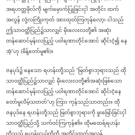
အရဟတ္တဖိုလ်ကို မျက်မှောက်ပြုခြင်းငှါ အတိုင်း ထက်
အလွန် လုံ့လကြိုးကုတ် အားထုတ်ကြကုန်လော့၊ ငါသည်
ဤသာဝတ္ထိပြည်၌သာလျှင် မိုးလေးလတို့၏ အဆုံး
တန်ဆောင်မုန်းလပြည့် ပဝါရဏာတိုင်အောင် ဆိုင်းငံ့၍ နေ
အံ့”ဟု (မိန့်တော်မူ၏)။
ဇနပုဒ်၌ နေသော ရဟန်းတို့သည် “မြတ်စွာဘုရားသည် ထို
သာဝတ္ထိပြည်၌သာလျှင် မိုးလေးလတို့၏အဆုံးဖြစ်သော
တန်ဆောင်မုန်းလပြည့် ပဝါရဏာတိုင်အောင် ဆိုင်းငံ့နေ
တော်မူလိမ့်သတတ်”ဟု ကြား ကုန်သည်သာတည်း။ ထို
ဇနပုဒ်နေ ရဟန်းတို့သည် မြတ်စွာဘုရားကို ဖူးမြော်ခြင်းငှါ
သာဝတ္ထိပြည်သို့ သက်ဝင်ကြကုန်၏။ ထိုမထေရ်ရဟန်း
တို့သည် ရဟန်းငယ်တို့ကို အတိုင်းထက်အလွန်