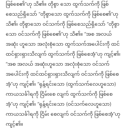
ဖြစ်စေ၏”ဟု သိ၏။ တိုစွာ သော ထွက်သက်ကို ဖြစ်
စေသည်ရှိသော် “တိုစွာသော ထွက်သက်ကို ဖြစ်စေ၏”ဟု
သိ၏၊ တိုစွာသော ဝင်သက်ကို ဖြစ်စေသည်ရှိသော် “တိုစွာ
သော ဝင်သက်ကို ဖြစ်စေ၏”ဟု သိ၏။ “အစ အလယ်
အဆုံး ဟူသော အလုံးစုံသော ထွက်သက်အပေါင်းကို ထင်
ထင်ရှားရှားသိလျက် ထွက်သက်ကို ဖြစ်စေအံ့”ဟု ကျင့်၏၊
“အစ အလယ် အဆုံးဟူသော အလုံးစုံသော ဝင်သက်
အပေါင်းကို ထင်ထင်ရှားရှားသိလျက် ဝင်သက်ကို ဖြစ်စေ
အံ့”ဟု ကျင့်၏၊ “ရုန့်ရင်းသော (ထွက်သက်လေဟူသော)
ကာယသင်္ခါရကို ငြိမ်းစေ လျက် ထွက်သက်ကို ဖြစ်စေ
အံ့”ဟု ကျင့်၏၊ “ရုန့်ရင်းသော (ဝင်သက်လေဟူသော)
ကာယသင်္ခါရကို ငြိမ်း စေလျက် ဝင်သက်ကို ဖြစ်စေအံ့”ဟု
ကျင့်၏။