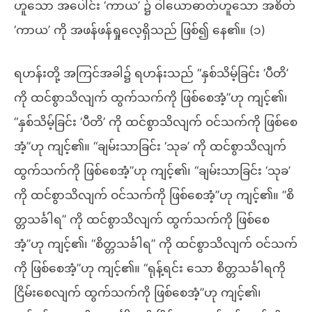
ဟူသော အပေါင်း ‘ကာယ’ ၌ ဝါယောဓာတ်ဟူသော အစိတ်
‘ကာယ’ ကို အဖန်ဖန်ရှုလေ့ရှိသည် ဖြစ်၍ နေ၏။ (၁)
ရဟန်းတို့ အကြင်အခါ၌ ရဟန်းသည် “နှစ်သိမ့်ခြင်း ‘ပီတိ’
ကို ထင်စွာသိလျက် ထွက်သက်ကို ဖြစ်စေအံ့”ဟု ကျင့်၏၊
“နှစ်သိမ့်ခြင်း ‘ပီတိ’ ကို ထင်စွာသိလျက် ဝင်သက်ကို ဖြစ်စေ
အံ့”ဟု ကျင့်၏။ “ချမ်းသာခြင်း ‘သုခ’ ကို ထင်စွာသိလျက်
ထွက်သက်ကို ဖြစ်စေအံ့”ဟု ကျင့်၏၊ “ချမ်းသာခြင်း ‘သုခ’
ကို ထင်စွာသိလျက် ဝင်သက်ကို ဖြစ်စေအံ့”ဟု ကျင့်၏။ “စိ
တ္တသင်္ခါရ” ကို ထင်စွာသိလျက် ထွက်သက်ကို ဖြစ်စေ
အံ့”ဟု ကျင့်၏၊ “စိတ္တသင်္ခါရ” ကို ထင်စွာသိလျက် ဝင်သက်
ကို ဖြစ်စေအံ့”ဟု ကျင့်၏။ “ရုန့်ရင်း သော စိတ္တသင်္ခါရကို
ငြိမ်းစေလျက် ထွက်သက်ကို ဖြစ်စေအံ့”ဟု ကျင့်၏၊