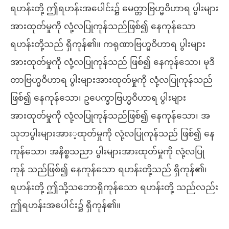
ရဟန်းတို့ ဤရဟန်းအပေါင်း၌ မေတ္တာဗြဟ္မဝိဟာရ ပွါးများ
အားထုတ်မှုကို လုံ့လပြုကုန်သည်ဖြစ်၍ နေကုန်သော
ရဟန်းတို့သည် ရှိကုန်၏။ ကရုဏာဗြဟ္မဝိဟာရ ပွါးများ
အားထုတ်မှုကို လုံ့လပြုကုန်သည် ဖြစ်၍ နေကုန်သော၊ မုဒိ
တာဗြဟ္မဝိဟာရ ပွါးများအားထုတ်မှုကို လုံ့လပြုကုန်သည်
ဖြစ်၍ နေကုန်သော၊ ဥပေက္ခာဗြဟ္မဝိဟာရ ပွါးများ
အားထုတ်မှုကို လုံ့လပြုကုန်သည်ဖြစ်၍ နေကုန်သော၊ အ
သုဘပွါးများအား့ထုတ်မှုကို လုံ့လပြုကုန်သည် ဖြစ်၍ နေ
ကုန်သော၊ အနိစ္စသညာ ပွါးများအားထုတ်မှုကို လုံ့လပြု
ကုန် သည်ဖြစ်၍ နေကုန်သော ရဟန်းတို့သည် ရှိကုန်၏၊
ရဟန်းတို့ ဤသို့သဘောရှိကုန်သော ရဟန်းတို့ သည်လည်း
ဤရဟန်းအပေါင်း၌ ရှိကုန်၏။