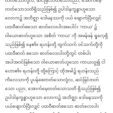
တတ်သောလုံ့လ, ဆင်ခြင်တတ်သောပညာ, အောက်မေ့
တတ်သောသတိရှိသည်ဖြစ်၍ ဥပါဒါနက္ခန္ဓာဟူသော
လောက၌ အဘိဇ္ဈာ ဒေါမနဿကို ပယ် ဖျောက်ပြီးလျှင်
ပထဝီဓာတ်စသော ဓာတ်လေးပါးအပေါင်း ‘ကာယ’ ၌
ဝါယောဓာတ်ဟူသော အစိတ် ‘ကာယ’ ကို အဖန်ဖန် ရှုလေ့ရှိ
သည်ဖြစ်၍ နေ၏။ ရဟန်းတို့ ထွက်သက် ဝင်သက်တို့ကို
ပထဝီဓာတ် စသော ဓာတ်လေးပါးတို့တွင် တစ်ပါး
အပါအဝင်ဖြစ်သော ဝါယောဓာတ်ဟူသော ကာယဟူ၍ ငါ
ဟော၏။ ရဟန်းတို့ ထို့ကြောင့် ထိုအခါ၌ ရဟန်းသည်
ကိလေသာကို ပူပန်စေတတ်သောလုံ့လ, ဆင်ခြင်တတ်
သော ပညာ, အောက်မေ့တတ်သောသတိ ရှိသည်ဖြစ်၍
ဥပါဒါနက္ခန္ဓာဟူသော လောက၌ အဘိဇ္ဈာ ဒေါမနဿကို
ပယ်ဖျောက်ပြီးလျှင် ပထဝီဓာတ်စသော ဓာတ်လေးပါး