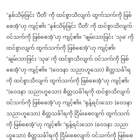
“နှစ်သိမ့်ခြင်း ‘ပီတိ’ ကို ထင်စွာသိလျက် ထွက်သက်ကို ဖြစ်
စေအံ့”ဟု ကျင့်၏၊ “နှစ်သိမ့်ခြင်း ‘ပီတိ’ ကို ထင်စွာသိလျက်
ဝင်သက်ကို ဖြစ်စေအံ့”ဟု ကျင့်၏။ “ချမ်းသာခြင်း ‘သုခ’ ကို
ထင်စွာလျက် ထွက်သက်ကို ဖြစ်စေအံ့”ဟု ကျင့်၏၊
“ချမ်းသာခြင်း ‘သုခ’ ကို ထင်စွာသိလျက် ဝင်သက်ကို ဖြစ်
စေအံ့”ဟု ကျင့်၏။ “(ဝေဒနာ သညာဟူသော) စိတ္တသင်္ခါရ
ကို ထင်စွာသိလျက် ထွက်သက်ကို ဖြစ်စေအံ့”ဟု ကျင့်၏၊
“(ဝေဒနာ သညာဟူသော) စိတ္တသင်္ခါရကို ထင်စွာသိလျက်
ဝင်သက်ကို ဖြစ်စေအံ့”ဟု ကျင့်၏။ “ရုန့်ရင်းသော (ဝေဒနာ
သညာဟူသော) စိတ္တသင်္ခါရကို ငြိမ်းစေလျက် ထွက်သက်
ကို ဖြစ်စေအံ့”ဟု ကျင့်၏၊ “ရုန့်ရင်းသော (ဝေဒနာ သညာ
ဟူသော) စိတ္တသင်္ခါရကို ငြိမ်းစေလျက် ဝင်သက်ကို ဖြစ်စေ