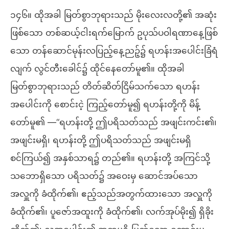
၁၄၆။ ထိုအခါ မြတ်စွာဘုရားသည် မိုးလေးလတို့၏ အဆုံး
ဖြစ်သော တစ်ဆယ့်ငါးရက်မြောက် ဥပုသ်ပဝါရဏာနေ့ဖြစ်
သော တန်ဆောင်မုန်းလပြည့်နေ့ညဉ့်၌ ရဟန်းအပေါင်းခြံရံ
လျက် လွင်တီးခေါင်၌ ထိုင်နေတော်မူ၏။ ထိုအခါ
မြတ်စွာဘုရားသည် တိတ်ဆိတ်ငြိမ်သက်သော ရဟန်း
အပေါင်းကို စောင်းငဲ့ ကြည့်တော်မူ၍ ရဟန်းတို့ကို မိန့်
တော်မူ၏ —“ရဟန်းတို့ ဤပရိသတ်သည် အဖျင်းကင်း၏၊
အဖျင်းမရှိ၊ ရဟန်းတို့ ဤပရိသတ်သည် အဖျင်းမရှိ
စင်ကြယ်၍ အနှစ်သာရ၌ တည်၏။ ရဟန်းတို့ အကြင်သို့
သဘောရှိသော ပရိသတ်၌ အဝေးမှ ဆောင်အပ်သော
အလှူကို ခံထိုက်၏၊ ဧည့်သည်အတွက်ထားသော အလှူကို
ခံထိုက်၏၊ ပူဇော်အထူးကို ခံထိုက်၏၊ လက်အုပ်မိုး၍ ရှိခိုး