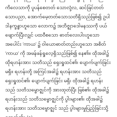
ကိလေသာကို ပူပန်စေတတ် သောလုံ့လ, ဆင်ခြင်တတ်
သောပညာ, အောက်မေ့တတ်သောသတိရှိသည်ဖြစ်၍ ဥပါ
ဒါနက္ခန္ဓာဟူသော လောက၌ အဘိဇ္ဈာဒေါမနဿကို ပယ်
ဖျောက်ပြီးလျှင် ပထဝီစသော ဓာတ်လေးပါးဟူသော
အပေါင်း ‘ကာယ’ ၌ ဝါယောဓာတ်တည်းဟူသော အစိတ်
‘ကာယ’ ကို အဖန်ဖန်ရှုလေ့ရှိသည်ဖြစ်၍ နေ၏။ ထိုအခါ၌
ထိုရဟန်းအား သတိသည် ရှေးရှုထင်၏၊ ပျောက်ပျက်ခြင်း
မရှိ။ ရဟန်းတို့ အကြင်အခါ၌ ရဟန်းအား သတိသည်
ရှေးရှုထင်၏၊ ပျောက်ပျက်ခြင်း မရှိ၊ ထိုအခါ၌ ရဟန်း
သည် သတိသမ္ဗောဇ္ဈင်ကို အားထုတ်ပြီး ဖြစ်၏၊ ထိုအခါ၌
ရဟန်းသည် သတိသမ္ဗောဇ္ဈင်ကို ပွါးများ၏၊ ထိုအခါ၌
ရဟန်းအား သတိသမ္ဗောဇ္ဈင် သည် ပွါးများမှုပြည့်ခြင်းသို့