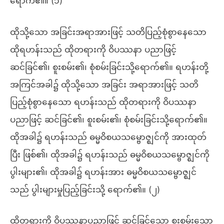
ရောက်၏။ (၁)
ထိုသို့သော အခြင်းအရာအားဖြင့် သတိပြည့်စုံစွာနေသော
ထိုရဟန်းသည် ထိုတရားကို ဝိပဿနာ ပညာဖြင့်
ဆင်ခြင်၏၊ စူးစမ်း၏၊ စုံစမ်းခြင်းသို့ရောက်၏။ ရဟန်းတို့
အကြင်အခါ၌ ထိုသို့သော အခြင်း အရာအားဖြင့် သတိ
ပြည့်စုံစွာနေသော ရဟန်းသည် ထိုတရားကို ဝိပဿနာ
ပညာဖြင့် ဆင်ခြင်၏၊ စူးစမ်း၏၊ စုံစမ်းခြင်းသို့ရောက်၏။
ထိုအခါ၌ ရဟန်းသည် ဓမ္မဝိစယသမ္ဗောဇ္ဈင်ကို အားထုတ်
ပြီး ဖြစ်၏၊ ထိုအခါ၌ ရဟန်းသည် ဓမ္မဝိစယသမ္ဗောဇ္ဈင်ကို
ပွါးများ၏၊ ထိုအခါ၌ ရဟန်းအား ဓမ္မဝိစယသမ္ဗောဇ္ဈင်
သည် ပွါးများမှုပြည့်ခြင်းသို့ ရောက်၏။ (၂)
ထိုတရားကို ဝိပဿနာပညာဖြင့် ဆင်ခြင်သော စူးစမ်းသော