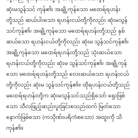
ဆုံးမသွန်သင် ကုန်၏၊ အချို့ကုန်သော မထေရ်ရဟန်း
တို့သည် ဆယ်ပါးသော ရဟန်းငယ်တို့ကိုလည်း ဆုံးမသွန်
သင်ကုန်၏၊ အချို့ကုန်သော မထေရ်ရဟန်းတို့သည် နှစ်
ဆယ်သော ရဟန်းငယ်တို့ကိုလည်း ဆုံးမ သွန်သင်ကုန်၏၊
အချို့ကုန်သော မထေရ်ရဟန်းတို့သည် သုံးဆယ်သော
ရဟန်းငယ်တို့ကိုလည်း ဆုံးမ သွန်သင်ကုန်၏၊ အချို့ကုန်
သော မထေရ်ရဟန်းတို့သည် လေးဆယ်သော ရဟန်းငယ်
တို့ကိုလည်း ဆုံးမ သွန်သင်ကုန်၏။ ထိုရဟန်းငယ်တို့သည်
မထေရ်ရဟန်းတို့က ဆုံးမသွန်သင်သည်ရှိသော် ရှေးဖြစ်
သော သီလဖြည့်ဆည်းပူးခြင်းစသည်ထက် မြတ်သော
နောက်ဖြစ်သော (ကသိုဏ်းပရိကံစသော) အထူးကို သိ
ကုန်၏။