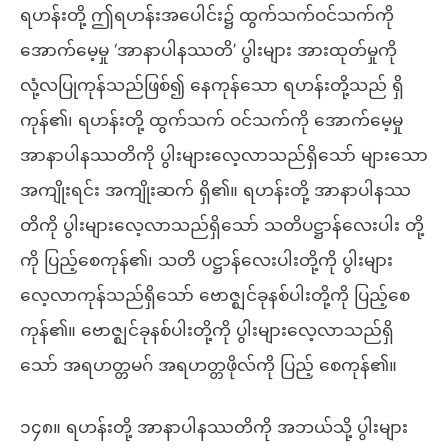
ရဟန်းတို့ ဤရဟန်းအပေါင်း၌ ထွက်သက်ဝင်သက်ကို
အောက်မေ့မှု ‘အာနာပါနဿတိ’ ပွါးများ အားထုတ်မှုကို
လုံ့လပြုကုန်သည်ဖြစ်၍ နေကုန်သော ရဟန်းတို့သည် ရှိ
ကုန်၏၊ ရဟန်းတို့ ထွက်သက် ဝင်သက်ကို အောက်မေ့မှု
အာနာပါနဿတိကို ပွါးများလေ့လာသည်ရှိသော် များသော
အကျိုးရင်း အကျိုးဆက် ရှိ၏။ ရဟန်းတို့ အာနာပါနဿ
တိကို ပွါးများလေ့လာသည်ရှိသော် သတိပဋ္ဌာန်လေးပါး တို့
ကို ပြည့်စေကုန်၏၊ သတိ ပဋ္ဌာန်လေးပါးတို့ကို ပွါးများ
လေ့လာကုန်သည်ရှိသော် ဗောဇ္ဈင်ခုနစ်ပါးတို့ကို ပြည့်စေ
ကုန်၏။ ဗောဇ္ဈင်ခုနစ်ပါးတို့ကို ပွါးများလေ့လာသည်ရှိ
သော် အရဟတ္တမဂ် အရဟတ္တဖိုလ်ကို ပြည့် စေကုန်၏။
၁၄၈။ ရဟန်းတို့ အာနာပါနဿတိကို အဘယ်သို့ ပွါးများ