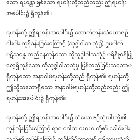
သော ရဟန္တာဖြစ်သော ရဟန်းတို့သည်လည်း ဤရဟန်း
အပေါင်း၌ ရှိကုန်၏။
ရဟန်းတို့ ဤရဟန်းအပေါင်း၌ အောက်တန်းသံယောဇဉ်
ငါးပါး ကုန်ခန်းခြင်းကြောင့် (သုဒ္ဓါဝါသ ဘုံ၌) ဥပပါတ်
ပဋိသန္ဓေ တည်နေကုန်သော ထိုသုဒ္ဓါဝါသဘုံ၌ ပရိနိဗ္ဗာန်ပြု
လေ့ရှိကုန်သော ထိုသုဒ္ဓါဝါသဘုံမှ ပြန်လည်ခြင်းသဘောမ
ရှိကုန်သော အနာဂါမ်ရဟန်းတို့သည် ရှိကုန်၏၊ ရဟန်းတို့
ဤသို့သဘောရှိသော အနာဂါမ်ရဟန်းတို့သည်လည်း ဤ
ရဟန်းအပေါင်း၌ ရှိကုန်၏။
ရဟန်းတို့ ဤရဟန်းအပေါင်း၌ သံယောဇဉ်သုံးပါးတို့၏
ကုန်ခန်းခြင်းကြောင့် ရာဂ ဒေါသ မောဟ တို့၏ ခေါင်းပါး
သည်၏ အဖြစ်ကြောင့် တစ်ကြိမ်သာလျှင် ဤကာမဘုံသို့