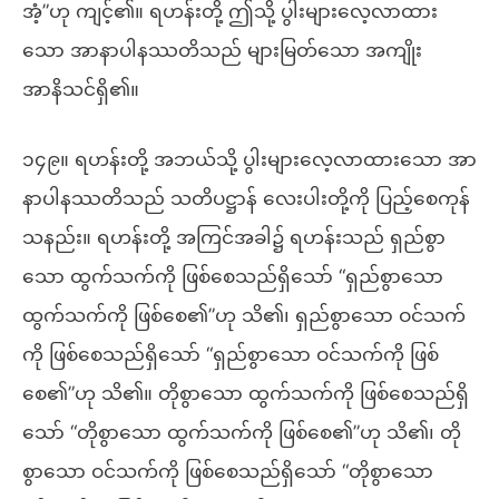
အံ့”ဟု ကျင့်၏။ ရဟန်းတို့ ဤသို့ ပွါးများလေ့လာထား
သော အာနာပါနဿတိသည် များမြတ်သော အကျိုး
အာနိသင်ရှိ၏။
၁၄၉။ ရဟန်းတို့ အဘယ်သို့ ပွါးများလေ့လာထားသော အာ
နာပါနဿတိသည် သတိပဋ္ဌာန် လေးပါးတို့ကို ပြည့်စေကုန်
သနည်း။ ရဟန်းတို့ အကြင်အခါ၌ ရဟန်းသည် ရှည်စွာ
သော ထွက်သက်ကို ဖြစ်စေသည်ရှိသော် “ရှည်စွာသော
ထွက်သက်ကို ဖြစ်စေ၏”ဟု သိ၏၊ ရှည်စွာသော ဝင်သက်
ကို ဖြစ်စေသည်ရှိသော် “ရှည်စွာသော ဝင်သက်ကို ဖြစ်
စေ၏”ဟု သိ၏။ တိုစွာသော ထွက်သက်ကို ဖြစ်စေသည်ရှိ
သော် “တိုစွာသော ထွက်သက်ကို ဖြစ်စေ၏”ဟု သိ၏၊ တို
စွာသော ဝင်သက်ကို ဖြစ်စေသည်ရှိသော် “တိုစွာသော