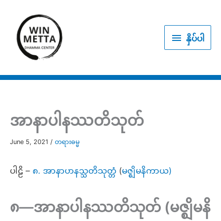
Skip
to
နှိပ်
content
နှိပ်ပါ
ပါ
အာနာပါနဿတိသုတ်
June 5, 2021
/
တရားဓမ္မ
ပါဠိ –
၈. အာနာပာနသ္သတိသုတ္တံ
(
မဇ္ဈိမနိကာယ)
၈—အာနာပါနဿတိသုတ် (မဇ္ဈိမနိ