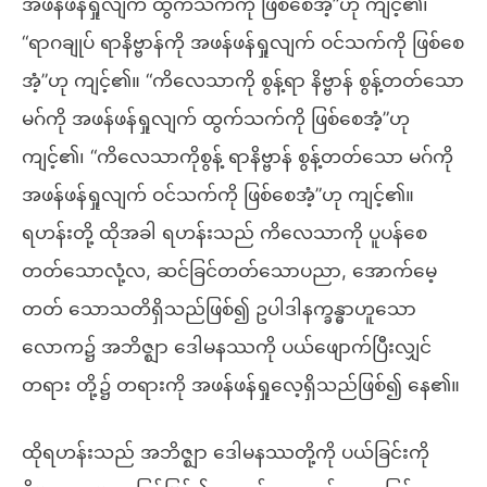
အဖန်ဖန်ရှုလျက် ထွက်သက်ကို ဖြစ်စေအံ့”ဟု ကျင့်၏၊
“ရာဂချုပ် ရာနိဗ္ဗာန်ကို အဖန်ဖန်ရှုလျက် ဝင်သက်ကို ဖြစ်စေ
အံ့”ဟု ကျင့်၏။ “ကိလေသာကို စွန့်ရာ နိဗ္ဗာန် စွန့်တတ်သော
မဂ်ကို အဖန်ဖန်ရှုလျက် ထွက်သက်ကို ဖြစ်စေအံ့”ဟု
ကျင့်၏၊ “ကိလေသာကိုစွန့် ရာနိဗ္ဗာန် စွန့်တတ်သော မဂ်ကို
အဖန်ဖန်ရှုလျက် ဝင်သက်ကို ဖြစ်စေအံ့”ဟု ကျင့်၏။
ရဟန်းတို့ ထိုအခါ ရဟန်းသည် ကိလေသာကို ပူပန်စေ
တတ်သောလုံ့လ, ဆင်ခြင်တတ်သောပညာ, အောက်မေ့
တတ် သောသတိရှိသည်ဖြစ်၍ ဥပါဒါနက္ခန္ဓာဟူသော
လောက၌ အဘိဇ္ဈာ ဒေါမနဿကို ပယ်ဖျောက်ပြီးလျှင်
တရား တို့၌ တရားကို အဖန်ဖန်ရှုလေ့ရှိသည်ဖြစ်၍ နေ၏။
ထိုရဟန်းသည် အဘိဇ္ဈာ ဒေါမနဿတို့ကို ပယ်ခြင်းကို