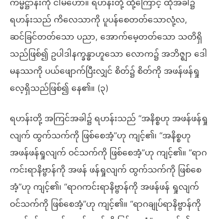
ကမ္မဋ္ဌာန်းကို ငါမဟော။ ရဟန်းတို့ ထို့ကြောင့် ထိုအခါ၌
ရဟန်းသည် ကိလေသာကို ပူပန်စေတတ်သောလုံ့လ,
ဆင်ခြင်တတ်သော ပညာ, အောက်မေ့တတ်သော သတိရှိ
သည်ဖြစ်၍ ဥပါဒါနက္ခန္ဓာဟူသော လောက၌ အဘိဇ္ဈာ ဒေါ
မနဿကို ပယ်ဖျောက်ပြီးလျှင် စိတ်၌ စိတ်ကို အဖန်ဖန်ရှု
လေ့ရှိသည်ဖြစ်၍ နေ၏။ (၃)
ရဟန်းတို့ အကြင်အခါ၌ ရဟန်းသည် “အနိစ္စဟု အဖန်ဖန်ရှု
လျက် ထွက်သက်ကို ဖြစ်စေအံ့”ဟု ကျင့်၏၊ “အနိစ္စဟု
အဖန်ဖန်ရှုလျက် ဝင်သက်ကို ဖြစ်စေအံ့”ဟု ကျင့်၏။ “ရာဂ
ကင်းရာနိဗ္ဗာန်ကို အဖန် ဖန်ရှုလျက် ထွက်သက်ကို ဖြစ်စေ
အံ့”ဟု ကျင့်၏၊ “ရာဂကင်းရာနိဗ္ဗာန်ကို အဖန်ဖန် ရှုလျက်
ဝင်သက်ကို ဖြစ်စေအံ့”ဟု ကျင့်၏။ “ရာဂချုပ်ရာနိဗ္ဗာန်ကို