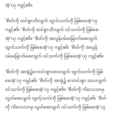
အံ့”ဟု ကျင့်၏။
“စိတ်ကို ထင်စွာသိလျက် ထွက်သက်ကို ဖြစ်စေအံ့”ဟု
ကျင့်၏၊ “စိတ်ကို ထင်စွာသိလျက် ဝင်သက်ကို ဖြစ်စေ
အံ့”ဟု ကျင့်၏။ “စိတ်ကို အလွန်ဝမ်းမြောက်စေလျက်
ထွက်သက်ကို ဖြစ်စေအံ့”ဟု ကျင့်၏၊ “စိတ်ကို အလွန်
ဝမ်းမြောက်စေလျက် ဝင်သက်ကို ဖြစ်စေအံ့”ဟု ကျင့်၏။
“စိတ်ကို အာရုံ၌ကောင်းစွာထားလျက် ထွက်သက်ကို ဖြစ်
စေအံ့”ဟု ကျင့်၏၊ “စိတ်ကို အာရုံ၌ ကောင်းစွာ ထားလျက်
ဝင်သက်ကို ဖြစ်စေအံ့”ဟု ကျင့်၏။ “စိတ်ကို ကိလေသာမှ
လွတ်စေလျက် ထွက့်သက်ကို ဖြစ်စေအံ့”ဟု ကျင့်၏၊ “စိတ်
ကို ကိလေသာမှ လွတ်စေလျက် ဝင်သက်ကို ဖြစ်စေအံ့”ဟု