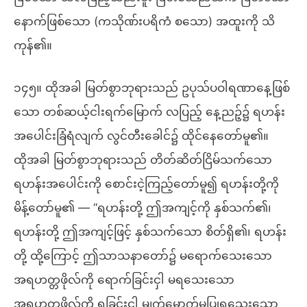
နောက်ဖြစ်သော (ကသိုဏ်းပရိကံ စသော) အထူးကို သိ
ကုန်၏။
၁၄၅။ ထိုအခါ မြတ်စွာဘုရားသည် ဥပုသ်ပဝါရဏာနေ့ဖြစ်
သော တစ်ဆယ့်ငါးရက်မြောက် လပြည့် နေ့ညဉ့်၌ ရဟန်း
အပေါင်းခြံရံလျက် လွင်တီးခေါင်၌ ထိုင်နေတော်မူ၏။
ထိုအခါ မြတ်စွာဘုရားသည် တိတ်ဆိတ်ငြိမ်သက်သော
ရဟန်းအပေါင်းကို စောင်းငဲ့ကြည့်တော်မူ၍ ရဟန်းတို့ကို
မိန့်တော်မူ၏ — “ရဟန်းတို့ ဤအကျင့်ကို နှစ်သက်၏၊
ရဟန်းတို့ ဤအကျင့်ဖြင့် နှစ်သက်သော စိတ်ရှိ၏၊ ရဟန်း
တို့ ထို့ကြောင့် ဤသာသနာတော်၌ မရောက်သေးသော
အရဟတ္တဖိုလ်ကို ရောက်ခြင်းငှါ မရသေးသော
အရဟတ္တဖိုလ်ကို ရခြင်းငှါ မျက်မှောက်မပြုရသေးသော