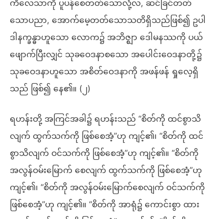
ကိလေသာကို ပူပန်စေတတ်သောလုံ့လ, ဆင်ခြင်တတ်
သောပညာ, အောက်မေ့တတ်သောသတိရှိသည်ဖြစ်၍ ဥပါ
ဒါနက္ခန္ဓာဟူသော လောက၌ အဘိဇ္ဈာ ဒေါမနဿကို ပယ်
ဖျောက်ပြီးလျှင် သုခဝေဒနာစသော အပေါင်းဝေဒနာတို့၌
သုခဝေဒနာဟူသော အစိတ်ဝေဒနာကို အဖန်ဖန် ရှုလေ့ရှိ
သည် ဖြစ်၍ နေ၏။ (၂)
ရဟန်းတို့ အကြင်အခါ၌ ရဟန်းသည် “စိတ်ကို ထင်စွာသိ
လျက် ထွက်သက်ကို ဖြစ်စေအံ့”ဟု ကျင့်၏၊ “စိတ်ကို ထင်
စွာသိလျက် ဝင်သက်ကို ဖြစ်စေအံ့”ဟု ကျင့်၏။ “စိတ်ကို
အလွန်ဝမ်းမြောက် စေလျက် ထွက်သက်ကို ဖြစ်စေအံ့”ဟု
ကျင့်၏၊ “စိတ်ကို အလွန်ဝမ်းမြောက်စေလျက် ဝင်သက်ကို
ဖြစ်စေအံ့”ဟု ကျင့်၏။ “စိတ်ကို အာရုံ၌ ကောင်းစွာ ထား