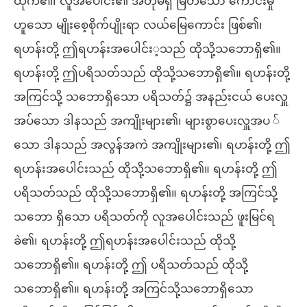
ထိုက်၏၊ လူအပေါင်း၏ အတုမရှိ မြတ်သော ကောင်းမှု
ဟူသော မျိုးစေ့စိုက်ပျိုးရာ လယ်မြေကောင်း ဖြစ်၏၊
ရဟန်းတို့ ဤရဟန်းအပေါင်း့သည် ထိုသို့သဘောရှိ၏။
ရဟန်းတို့ ဤပရိသတ်သည် ထိုသို့သဘောရှိ၏။ ရဟန်းတို့
အကြင်သို့ သဘောရှိသော ပရိသတ်၌ အနည်းငယ် ပေးလှူ
အပ်သော ဒါနသည် အကျိုးများ၏၊ များစွာပေးလှူအပ ်
သော ဒါနသည် အလွန်အကဲ အကျိုးများ၏၊ ရဟန်းတို့ ဤ
ရဟန်းအပေါင်းသည် ထိုသို့သဘောရှိ၏။ ရဟန်းတို့ ဤ
ပရိသတ်သည် ထိုသို့သဘောရှိ၏။ ရဟန်းတို့ အကြင်သို့
သဘော ရှိသော ပရိသတ်ကို လူအပေါင်းသည် ဖူးမြင်ရ
ခဲ၏၊ ရဟန်းတို့ ဤရဟန်းအပေါင်းသည် ထိုသို့
သဘောရှိ၏။ ရဟန်းတို့ ဤ ပရိသတ်သည် ထိုသို့
သဘောရှိ၏။ ရဟန်းတို့ အကြင်သို့သဘောရှိသော