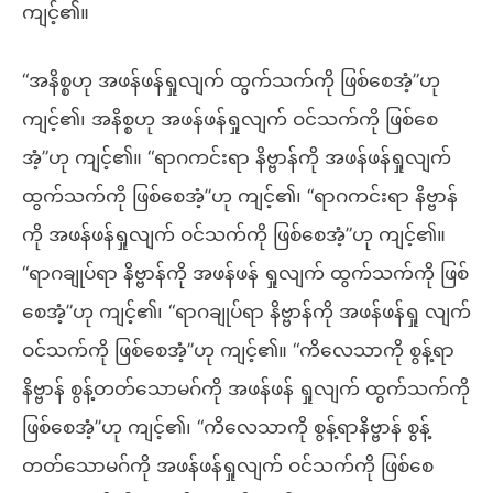
ကျင့်၏။
“အနိစ္စဟု အဖန်ဖန်ရှုလျက် ထွက်သက်ကို ဖြစ်စေအံ့”ဟု
ကျင့်၏၊ အနိစ္စဟု အဖန်ဖန်ရှုလျက် ဝင်သက်ကို ဖြစ်စေ
အံ့”ဟု ကျင့်၏။ “ရာဂကင်းရာ နိဗ္ဗာန်ကို အဖန်ဖန်ရှုလျက်
ထွက်သက်ကို ဖြစ်စေအံ့”ဟု ကျင့်၏၊ “ရာဂကင်းရာ နိဗ္ဗာန်
ကို အဖန်ဖန်ရှုလျက် ဝင်သက်ကို ဖြစ်စေအံ့”ဟု ကျင့်၏။
“ရာဂချုပ်ရာ နိဗ္ဗာန်ကို အဖန်ဖန် ရှုလျက် ထွက်သက်ကို ဖြစ်
စေအံ့”ဟု ကျင့်၏၊ “ရာဂချုပ်ရာ နိဗ္ဗာန်ကို အဖန်ဖန်ရှု လျက်
ဝင်သက်ကို ဖြစ်စေအံ့”ဟု ကျင့်၏။ “ကိလေသာကို စွန့်ရာ
နိဗ္ဗာန် စွန့်တတ်သောမဂ်ကို အဖန်ဖန် ရှုလျက် ထွက်သက်ကို
ဖြစ်စေအံ့”ဟု ကျင့်၏၊ “ကိလေသာကို စွန့်ရာနိဗ္ဗာန် စွန့်
တတ်သောမဂ်ကို အဖန်ဖန်ရှုလျက် ဝင်သက်ကို ဖြစ်စေ