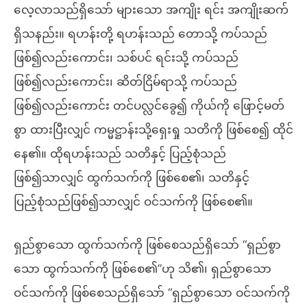
လေ့လာသည်ရှိသော် များသော အကျိုး ရင်း အကျိုးဆက်
ရှိသနည်း။ ရဟန်းတို့ ရဟန်းသည် တောသို့ ကပ်သည်
ဖြစ်၍လည်းကောင်း၊ သစ်ပင် ရင်းသို့ ကပ်သည်
ဖြစ်၍လည်းကောင်း၊ ဆိတ်ငြိမ်ရာသို့ ကပ်သည်
ဖြစ်၍လည်းကောင်း တင်ပလ္လင်ခွေ၍ ကိုယ်ကို ဖြောင့်မတ်
စွာ ထားပြီးလျှင် ကမ္မဋ္ဌာန်းသို့ရှေးရှု သတိကို ဖြစ်စေ၍ ထိုင်
နေ၏။ ထိုရဟန်းသည် သတိနှင့် ပြည့်စုံသည်
ဖြစ်၍သာလျှင် ထွက်သက်ကို ဖြစ်စေ၏၊ သတိနှင့်
ပြည့်စုံသည်ဖြစ်၍သာလျှင် ဝင်သက်ကို ဖြစ်စေ၏။
ရှည်စွာသော ထွက်သက်ကို ဖြစ်စေသည်ရှိသော် “ရှည်စွာ
သော ထွက်သက်ကို ဖြစ်စေ၏”ဟု သိ၏၊ ရှည်စွာသော
ဝင်သက်ကို ဖြစ်စေသည်ရှိသော် “ရှည်စွာသော ဝင်သက်ကို