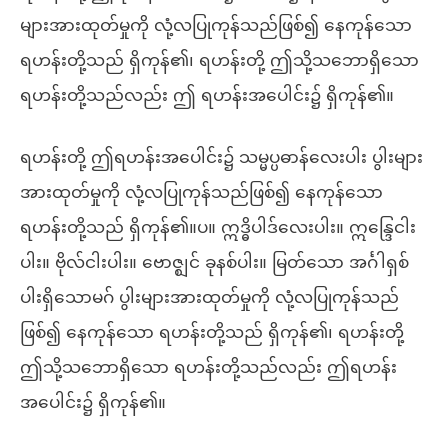
များအားထုတ်မှုကို လုံ့လပြုကုန်သည်ဖြစ်၍ နေကုန်သော
ရဟန်းတို့သည် ရှိကုန်၏၊ ရဟန်းတို့ ဤသို့သဘောရှိသော
ရဟန်းတို့သည်လည်း ဤ ရဟန်းအပေါင်း၌ ရှိကုန်၏။
ရဟန်းတို့ ဤရဟန်းအပေါင်း၌ သမ္မပ္ပဓာန်လေးပါး ပွါးများ
အားထုတ်မှုကို လုံ့လပြုကုန်သည်ဖြစ်၍ နေကုန်သော
ရဟန်းတို့သည် ရှိကုန်၏။ပ။ ဣဒ္ဓိပါဒ်လေးပါး။ ဣန္ဒြေငါး
ပါး။ ဗိုလ်ငါးပါး။ ဗောဇ္ဈင် ခုနစ်ပါး။ မြတ်သော အင်္ဂါရှစ်
ပါးရှိသောမဂ် ပွါးများအားထုတ်မှုကို လုံ့လပြုကုန်သည်
ဖြစ်၍ နေကုန်သော ရဟန်းတို့သည် ရှိကုန်၏၊ ရဟန်းတို့
ဤသို့သဘောရှိသော ရဟန်းတို့သည်လည်း ဤရဟန်း
အပေါင်း၌ ရှိကုန်၏။