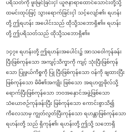
ပရိသတ်ကို ဖူးမြင်ခြင်းငှါ ယူဇနာရာထောင်သောင်းတို့သို့
ထမင်းထုပ်ဖြင့် သွားရောက်ခြင်းငှါ သင့်လျော်၏၊ ရဟန်း
တို့ ဤရဟန်း အပေါင်းသည် ထိုသို့သဘောရှိ၏။ ရဟန်း
တို့ ဤပရိသတ်သည် ထိုသို့သဘောရှိ၏။
၁၄၇။ ရဟန်းတို့ ဤရဟန်းအပေါင်း၌ အာသဝေါကုန်ခန်း
ပြီးဖြစ်ကုန်သော အကျင့်သိက္ခာကို ကျင့် သုံးပြီးဖြစ်ကုန်
သော ပြုဖွယ်ကိစ္စကို ပြု ပြီးဖြစ်ကုန်သော ဝန်ကို ချထားပြီး
ဖြစ်ကုန်သော မိမိ၏အကျိုး ဖြစ်သော အရဟတ္တဖိုလ်သို့
ရောက်ပြီးဖြစ်ကုန်သော ဘဝအနှောင်အဖွဲ့ဖြစ်သော
သံယောဇဉ်ကုန်ခန်းပြီး ဖြစ်ကုန်သော ကောင်းစွာသိ၍
ကိလေသာမှ ကျွတ်လွတ်ပြီးကုန်သော ရဟန္တာဖြစ်ကုန်သော
ရဟန်းတို့ သည် ရှိကုန်၏၊ ရဟန်းတို့ ဤသို့ သဘောရှိ