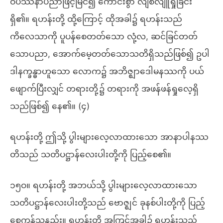
ဝိပဿနာပညာဖြင့်မြင်၍ ကောင်းစွာ လျစ်လျူရှုခြင်း
ရှိ၏။ ရဟန်းတို့ ထို့ကြောင့် ထိုအခါ၌ ရဟန်းသည်
ကိလေသာကို ပူပန်စေတတ်သော လုံ့လ, ဆင်ခြင်တတ်
သောပညာ, အောက်မေ့တတ်သောသတိရှိသည်ဖြစ်၍ ဥပါ
ဒါနက္ခန္ဓာဟူသော လောက၌ အဘိဇ္ဈာဒေါမနဿကို ပယ်
ဖျောက်ပြီးလျှင် တရားတို့၌ တရားကို အဖန်ဖန်ရှုလေ့ရှိ
သည်ဖြစ်၍ နေ၏။ (၄)
ရဟန်းတို့ ဤသို့ ပွါးများလေ့လာထားသော အာနာပါနဿ
တိသည် သတိပဋ္ဌာန်လေးပါးတို့ကို ပြည့်စေ၏။
၁၅ဝ။ ရဟန်းတို့ အဘယ်သို့ ပွါးများလေ့လာထားသော
သတိပဋ္ဌာန်လေးပါးတို့သည် ဗောဇ္ဈင် ခုနစ်ပါးတို့ကို ပြည့်
စေကုန်သနည်း။ ရဟန်းတို့ အကြင်အခါ၌ ရဟန်းသည်