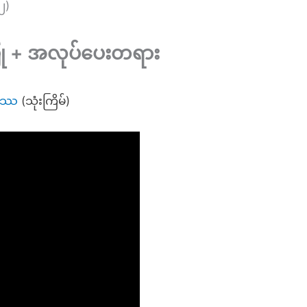
၂)
ြု + အလုပ်ပေးတရား
္ဓဿ
(သုံးကြိမ်)