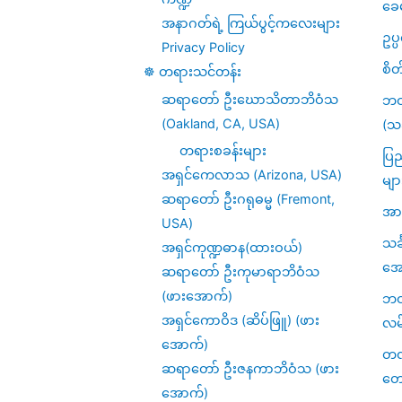
ခေ
အနာဂတ်ရဲ့ ကြယ်ပွင့်ကလေးများ
ဥပ
Privacy Policy
စိတ
☸️ တရားသင်တန်း
ဆရာတော် ဦးဃောသိတာဘိဝံသ
ဘဝ
(Oakland, CA, USA)
(သင
တရားစခန်းများ
ပြည
အရှင်ကေလာသ (Arizona, USA)
မျာ
ဆရာတော် ဦးဂရုဓမ္မ (Fremont,
အား
USA)
သင
အရှင်ကုဏ္ဍဓာန(ထားဝယ်)
အေ
ဆရာတော် ဦးကုမာရာဘိဝံသ
(ဖားအောက်)
ဘဝဆ
အရှင်ကောဝိဒ (ဆိပ်ဖြူ) (ဖား
လမ
အောက်)
တဏှ
ဆရာတော် ဦးဇနကာဘိဝံသ (ဖား
တေ
အောက်)