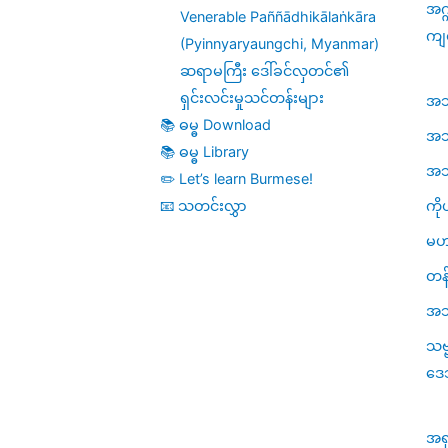
အဂ္
Venerable Paññādhikālaṅkāra
ကျ
(Pyinnyaryaungchi, Myanmar)
ဆရာမကြီး ဒေါ်ခင်လှတင်၏
ရှင်းလင်းမှုသင်တန်းများ
အဘိဓ
📚 ဓမ္ဓ Download
အဘိ
📚 ဓမ္ဓ Library
အဘိဓ
✏️ Let’s learn Burmese!
ကို
📧 သတင်းလွှာ
မဟ
တန်
အသု
သဗ
ဒေ
အရ