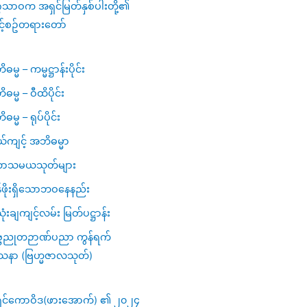
ဂသာဝက အရှင်မြတ်နှစ်ပါးတို့၏
င့်စဥ်တရားတော်
မ္မ – ကမ္မဋ္ဌာန်းပိုင်း
ဓမ္မ – ဝီထိပိုင်း
မ္မ – ရုပ်ပိုင်း
ယ်ကျင့် အဘိဓမ္မာ
ာသမယသုတ်များ
ဖိုးရှိသောဘဝနေနည်း
ံးချကျင့်လမ်း မြတ်ပဋ္ဌာန်း
္ဗညုတဉာဏ်ပညာ ကွန်ရက်
သနာ (ဗြဟ္မဇာလသုတ်)
ှင်ကောဝိဒ(ဖားအောက်) ၏ ၂၀၂၄