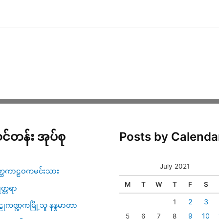
င်တန်း အုပ်စု
Posts by Calenda
July 2021
္ထကာဠဝကမင်းသား
M
T
W
T
F
S
ဇုတ္တရာ
2
3
1
ုကဏ္ဍကမြို့သူ နန္ဒမာတာ
9
10
5
6
7
8