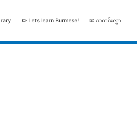
brary
✏️ Let’s learn Burmese!
📧 သတင်းလွှာ