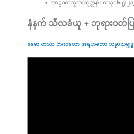
အာဠဝကသုတ်(သုတ္တနိပါတ၊၃၀၆၊ဋ္ဌ၊၂၁
နံနက် သီလခံယူ + ဘုရားဝတ်ပ
နမော တဿ ဘဂဝတော အရဟတော သမ္မာသမ္ဗုဒ