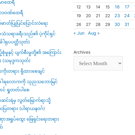
မာထေရီ
16
17
12
13
14
15
္ပလဝဏ်ထေရီ
23
24
19
20
21
22
်ဓာတ်ပြုပြင်ပြောင်းလဲရေး
30
31
26
27
28
29
« Jun
Aug »
သံသရာခရီးသည်၏ ပဲ့ကိုင်ရှင်
်္ခါရုပပတ္တိသုတ်)
့်စုံမှုနှင့် ပျက်စီးမှုတို့၏ အကြောင်း
Archives
း (သမုဒ္ဒကသုတ်)
ကိုးတရား ရှိထားစေချင်
်္ခါရလောကကို သုညသဘောမြင်
ာင် ရှုတတ်ပါစေ
င်းရဲမှ လွတ်မြောက်ရာသို့
်းပြတရား (ပါရာယနဝဂ်)
ာအရှုပ်ထွေး ဖြေရှင်းရေးတရား
ာ်