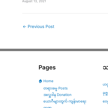
August 13, 2021
←
Previous Post
Pages
သ
🏠 Home
ဟတ
တရားဓမ္မ Posts
ခုဇ္
အလှူဒါန Donation
ဝေဠ
ယောဂီများတွက် ကျန်းမာရေး
ကဏ္ဍ