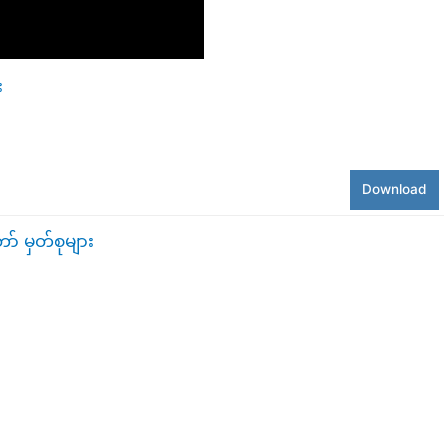
း
Download
 မှတ်စုများ