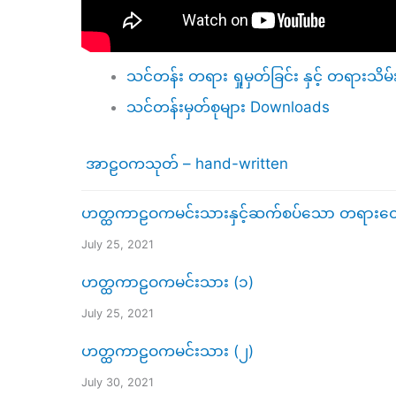
သင်တန်း တရား ရှုမှတ်ခြင်း နှင့် တရားသိမ်
သင်တန်းမှတ်စုများ Downloads
အာဠဝကသုတ် – hand-written
ဟတ္ထကာဠဝကမင်းသားနှင့်ဆက်စပ်သော တရားတော်
July 25, 2021
ဟတ္ထကာဠဝကမင်းသား (၁)
July 25, 2021
ဟတ္ထကာဠဝကမင်းသား (၂)
July 30, 2021