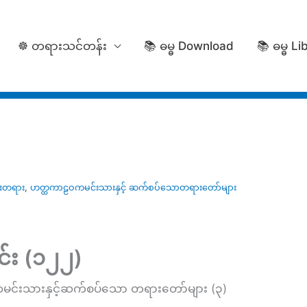
☸️ တရားသင်တန်း
📚 ဓမ္ဓ Download
📚 ဓမ္ဓ Li
ေးတရား
,
ဟတ္ထကာဠဝကမင်းသားနှင့် ဆက်စပ်သောတရားတော်များ
်း (၁၂၂)
င်းသားနှင့်ဆက်စပ်သော တရားတော်များ (၃)