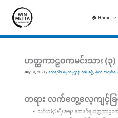
Skip
to
🏠 Home
content
ဟတ္ထကာဠဝကမင်းသား (၃)
July 31, 2021
/
ထေရဝါဒ ဓမ္မကမ္မဌာန်း လမ်းစဥ်
,
နံနက် အလုပ်ပ
တရား လက်တွေ့လေ့ကျင့်ခြင
သင်္ဂဟ(၄)မျိုးအရာ ဧတဒဂ်ရဟတ္ထကာဠဝကမ