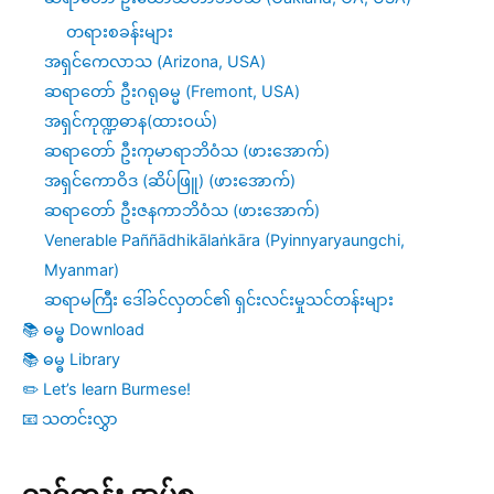
တရားစခန်းများ
အရှင်ကေလာသ (Arizona, USA)
ဆရာတော် ဦးဂရုဓမ္မ (Fremont, USA)
အရှင်ကုဏ္ဍဓာန(ထားဝယ်)
ဆရာတော် ဦးကုမာရာဘိဝံသ (ဖားအောက်)
အရှင်ကောဝိဒ (ဆိပ်ဖြူ) (ဖားအောက်)
ဆရာတော် ဦးဇနကာဘိဝံသ (ဖားအောက်)
Venerable Paññādhikālaṅkāra (Pyinnyaryaungchi,
Myanmar)
ဆရာမကြီး ဒေါ်ခင်လှတင်၏ ရှင်းလင်းမှုသင်တန်းများ
📚 ဓမ္ဓ Download
📚 ဓမ္ဓ Library
✏️ Let’s learn Burmese!
📧 သတင်းလွှာ