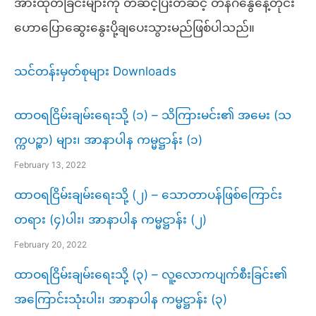
အားထုတ်ခြင်းများကို တဆင့်ပြီးတဆင့် တနင်္ဂနွေနေ့တိုင်း
ဟောပြောဆွေးနွေးပို့ချပေးသွားမည်ဖြစ်ပါသည်။
သင်တန်းမှတ်စုများ Downloads
ထာဝရငြိမ်းချမ်းရေးသို့ (၁) – သိကြားမင်း၏ အမေး (သ
က္ကပဉ္စာ) များ၊ အာနာပါန ကမ္မဋ္ဌာန်း (၁)
February 13, 2022
ထာဝရငြိမ်းချမ်းရေးသို့ (၂) – သောတာပန်ဖြစ်ကြောင်း
တရား (၄)ပါး၊ အာနာပါန ကမ္မဋ္ဌာန်း (၂)
February 20, 2022
ထာဝရငြိမ်းချမ်းရေးသို့ (၃) – လူ့လောကပျက်စီးခြင်း​၏
အကြောင်းသုံးပါး၊ အာနာပါန ကမ္မဋ္ဌာန်း (၃)