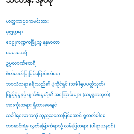
သင်တန်း အုပ်စု
ဟတ္ထကာဠဝကမင်းသား
ခုဇ္ဇုတ္တရာ
ဝေဠုကဏ္ဍကမြို့သူ နန္ဒမာတာ
ခေမာထေရီ
ဥပ္ပလဝဏ်ထေရီ
စိတ်ဓာတ်ပြုပြင်ပြောင်းလဲရေး
ဘဝသံသရာခရီးသည်၏ ပဲ့ကိုင်ရှင် (သင်္ခါရုပပတ္တိသုတ်)
ပြည့်စုံမှုနှင့် ပျက်စီးမှုတို့၏ အကြောင်းများ (သမုဒ္ဒကသုတ်)
အားကိုးတရား ရှိထားစေချင်
သင်္ခါရလောကကို သုညသဘောမြင်အောင် ရှုတတ်ပါစေ
ဘဝဆင်းရဲမှ လွတ်မြောက်ရာသို့ လမ်းပြတရား (ပါရာယနဝဂ်)