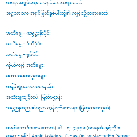
တဏှာအရှုပ်ထွေး ဖြေရှင်းရေးတရားတော်
အဂ္ဂသာဝက အရှင်မြတ်နှစ်ပါးတို့၏ ကျင့်စဥ်တရားတော်
အဘိဓမ္မ – ကမ္မဋ္ဌာန်းပိုင်း
အဘိဓမ္မ – ဝီထိပိုင်း
အဘိဓမ္မ – ရုပ်ပိုင်း
ကိုယ်ကျင့် အဘိဓမ္မာ
မဟာသမယသုတ်များ
တန်ဖိုးရှိသောဘဝနေနည်း
အသုံးချကျင့်လမ်း မြတ်ပဋ္ဌာန်း
သဗ္ဗညုတဉာဏ်ပညာ ကွန်ရက်ဒေသနာ (ဗြဟ္မဇာလသုတ်)
အရှင်ကောဝိဒ(ဖားအောက်) ၏ ၂၀၂၄ ခုနှစ် (၁၀)ရက် အွန်လိုင်း
တရားစခန်း | Ashin Koivda’s 10-day Online Meditation Retreat