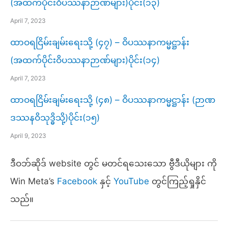
(အထက်ပိုင်းဝိပဿနာဉာဏ်များ)ပိုင်း(၁၃)
April 7, 2023
ထာဝရငြိမ်းချမ်းရေးသို့ (၄၇) – ဝိပဿနာကမ္မဋ္ဌာန်း
(အထက်ပိုင်းဝိပဿနာဉာဏ်များ)ပိုင်း(၁၄)
April 7, 2023
ထာဝရငြိမ်းချမ်းရေးသို့ (၄၈) – ဝိပဿနာကမ္မဋ္ဌာန်း (ဉာဏ
ဒဿနဝိသုဒ္ဓိသို့)ပိုင်း(၁၅)
April 9, 2023
ဒီဝဘ်ဆိုဒ် website တွင် မတင်ရသေးသော ဗွီဒီယိုများ ကို
Win Meta’s
Facebook
နှင့်
YouTube
တွင်ကြည့်ရှုနှိင်
သည်။