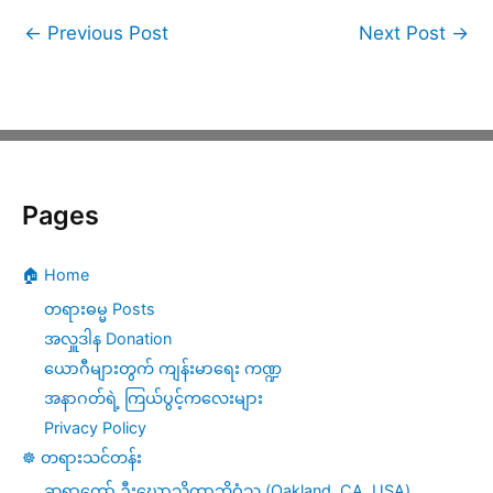
←
Previous Post
Next Post
→
Pages
🏠 Home
တရားဓမ္မ Posts
အလှူဒါန Donation
ယောဂီများတွက် ကျန်းမာရေး ကဏ္ဍ
အနာဂတ်ရဲ့ ကြယ်ပွင့်ကလေးများ
Privacy Policy
☸️ တရားသင်တန်း
ဆရာတော် ဦးဃောသိတာဘိဝံသ (Oakland, CA, USA)