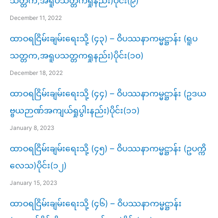
သတ္တက,အရူပသတ္တကရှုနည်း)ပိုင်း(၉)
December 11, 2022
ထာဝရငြိမ်းချမ်းရေးသို့ (၄၃) – ဝိပဿနာကမ္မဋ္ဌာန်း (ရူပ
သတ္တက,အရူပသတ္တကရှုနည်း)ပိုင်း(၁၀)
December 18, 2022
ထာဝရငြိမ်းချမ်းရေးသို့ (၄၄) – ဝိပဿနာကမ္မဋ္ဌာန်း (ဥဒယ
ဗ္ဗယဉာဏ်အကျယ်ရှုပွါးနည်း)ပိုင်း(၁၁)
January 8, 2023
ထာဝရငြိမ်းချမ်းရေးသို့ (၄၅) – ဝိပဿနာကမ္မဋ္ဌာန်း (ဥပက္ကိ
လေသ)ပိုင်း(၁၂)
January 15, 2023
ထာဝရငြိမ်းချမ်းရေးသို့ (၄၆) – ဝိပဿနာကမ္မဋ္ဌာန်း