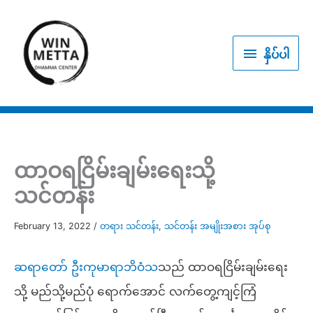
Skip
to
နှိပ်
content
နှိပ်ပါ
ပါ
ထာဝရငြိမ်းချမ်းရေးသို့
သင်တန်း
February 13, 2022
/
တရား သင်တန်း
,
သင်တန်း အမျိုးအစား အုပ်စု
ဆရာတော် ဦးကုမာရာဘိဝံသ
သည် ထာဝရငြိမ်းချမ်းရေး
သို့ မည်သို့မည်ပုံ ရောက်အောင် လက်တွေ့ကျင့်ကြံ