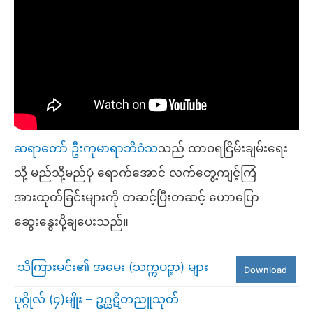
ဆရာတော် ဦးကုမာရာဘိဝံသ
သည် ထာဝရငြိမ်းချမ်းရေး
သို့ မည်သို့မည်ပုံ ရောက်အောင် လက်တွေ့ကျင့်ကြံ
အားထုတ်ခြင်းများကို တဆင့်ပြီးတဆင့် ဟောပြော
ဆွေးနွေးပို့ချပေးသည်။
သိကြားမင်း၏ အမေး (သက္ကပဉ္စာ) များ
Download
ပုဂ္ဂိုလ် (၄)မျိုး – ဥဂ္ဃဋိတညူသုတ်