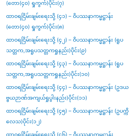
(တော(၄၀) ရှုကွက်)ပိုင်း(၇)
ထာဝရငြိမ်းချမ်းရေးသို့ (၄၁) – ဝိပဿနာကမ္မဋ္ဌာန်း
(တော(၄၀) ရှုကွက်)ပိုင်း(၈)
ထာဝရငြိမ်းချမ်းရေးသို့ (၄၂) – ဝိပဿနာကမ္မဋ္ဌာန်း (ရူပ
သတ္တက,အရူပသတ္တကရှုနည်း)ပိုင်း(၉)
ထာဝရငြိမ်းချမ်းရေးသို့ (၄၃) – ဝိပဿနာကမ္မဋ္ဌာန်း (ရူပ
သတ္တက,အရူပသတ္တကရှုနည်း)ပိုင်း(၁၀)
ထာဝရငြိမ်းချမ်းရေးသို့ (၄၄) – ဝိပဿနာကမ္မဋ္ဌာန်း (ဥဒယ
ဗ္ဗယဉာဏ်အကျယ်ရှုပွါးနည်း)ပိုင်း(၁၁)
ထာဝရငြိမ်းချမ်းရေးသို့ (၄၅) – ဝိပဿနာကမ္မဋ္ဌာန်း (ဥပက္ကိ
လေသ)ပိုင်း(၁၂)
ထာဝရငြိမ်းချမ်းရေးသို့ (၄၆) – ဝိပဿနာကမ္မဋ္ဌာန်း