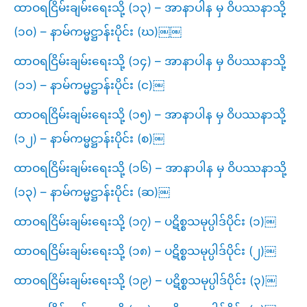
ထာဝရငြိမ်းချမ်းရေးသို့ (၁၃) – အာနာပါန မှ ဝိပဿနာသို့
(၁၀) – နာမ်ကမ္မဋ္ဌာန်းပိုင်း (ဃ)￼￼
ထာဝရငြိမ်းချမ်းရေးသို့ (၁၄) – အာနာပါန မှ ဝိပဿနာသို့
(၁၁) – နာမ်ကမ္မဋ္ဌာန်းပိုင်း (င)￼
ထာဝရငြိမ်းချမ်းရေးသို့ (၁၅) – အာနာပါန မှ ဝိပဿနာသို့
(၁၂) – နာမ်ကမ္မဋ္ဌာန်းပိုင်း (စ)￼
ထာဝရငြိမ်းချမ်းရေးသို့ (၁၆) – အာနာပါန မှ ဝိပဿနာသို့
(၁၃) – နာမ်ကမ္မဋ္ဌာန်းပိုင်း (ဆ)￼
ထာဝရငြိမ်းချမ်းရေးသို့ (၁၇) – ပဋိစ္စသမုပ္ပါဒ်ပိုင်း (၁)￼
ထာဝရငြိမ်းချမ်းရေးသို့ (၁၈) – ပဋိစ္စသမုပ္ပါဒ်ပိုင်း (၂)￼
ထာဝရငြိမ်းချမ်းရေးသို့ (၁၉) – ပဋိစ္စသမုပ္ပါဒ်ပိုင်း (၃)￼