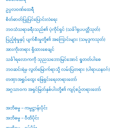
ဥပ္ပလဝဏ်ထေရီ
စိတ်ဓာတ်ပြုပြင်ပြောင်းလဲရေး
ဘဝသံသရာခရီးသည်၏ ပဲ့ကိုင်ရှင် (သင်္ခါရုပပတ္တိသုတ်)
ပြည့်စုံမှုနှင့် ပျက်စီးမှုတို့၏ အကြောင်းများ (သမုဒ္ဒကသုတ်)
အားကိုးတရား ရှိထားစေချင်
သင်္ခါရလောကကို သုညသဘောမြင်အောင် ရှုတတ်ပါစေ
ဘဝဆင်းရဲမှ လွတ်မြောက်ရာသို့ လမ်းပြတရား (ပါရာယနဝဂ်)
တဏှာအရှုပ်ထွေး ဖြေရှင်းရေးတရားတော်
အဂ္ဂသာဝက အရှင်မြတ်နှစ်ပါးတို့၏ ကျင့်စဥ်တရားတော်
အဘိဓမ္မ – ကမ္မဋ္ဌာန်းပိုင်း
အဘိဓမ္မ – ဝီထိပိုင်း
အဘိဓမ္မ – ရုပ်ပိုင်း