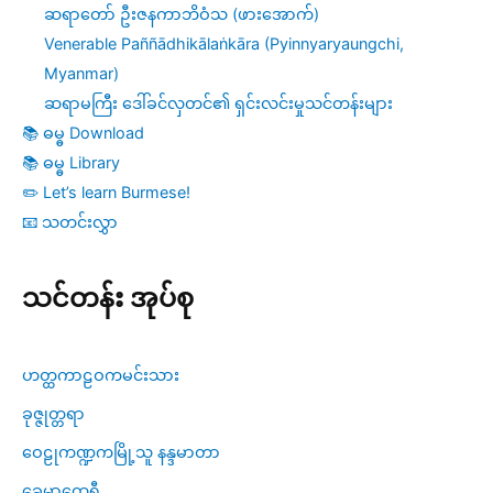
ဆရာတော် ဦးဇနကာဘိဝံသ (ဖားအောက်)
Venerable Paññādhikālaṅkāra (Pyinnyaryaungchi,
Myanmar)
ဆရာမကြီး ဒေါ်ခင်လှတင်၏ ရှင်းလင်းမှုသင်တန်းများ
📚 ဓမ္ဓ Download
📚 ဓမ္ဓ Library
✏️ Let’s learn Burmese!
📧 သတင်းလွှာ
သင်တန်း အုပ်စု
ဟတ္ထကာဠဝကမင်းသား
ခုဇ္ဇုတ္တရာ
ဝေဠုကဏ္ဍကမြို့သူ နန္ဒမာတာ
ခေမာထေရီ