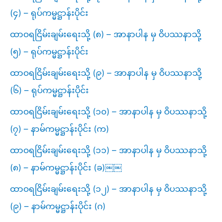
(၄) – ရုပ်ကမ္မဋ္ဌာန်းပိုင်း
ထာဝရငြိမ်းချမ်းရေးသို့ (၈) – အာနာပါန မှ ဝိပဿနာသို့
(၅) – ရုပ်ကမ္မဋ္ဌာန်းပိုင်း
ထာဝရငြိမ်းချမ်းရေးသို့ (၉) – အာနာပါန မှ ဝိပဿနာသို့
(၆) – ရုပ်ကမ္မဋ္ဌာန်းပိုင်း
ထာဝရငြိမ်းချမ်းရေးသို့ (၁၀) – အာနာပါန မှ ဝိပဿနာသို့
(၇) – နာမ်ကမ္မဋ္ဌာန်းပိုင်း (က)
ထာဝရငြိမ်းချမ်းရေးသို့ (၁၁) – အာနာပါန မှ ဝိပဿနာသို့
(၈) – နာမ်ကမ္မဋ္ဌာန်းပိုင်း (ခ)￼￼
ထာဝရငြိမ်းချမ်းရေးသို့ (၁၂) – အာနာပါန မှ ဝိပဿနာသို့
(၉) – နာမ်ကမ္မဋ္ဌာန်းပိုင်း (ဂ)