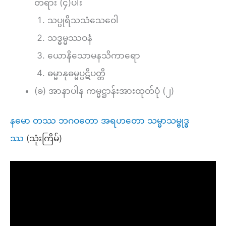
တရား (၄)ပါး
သပ္ပုရိသသံသေဝေါ
သဒ္ဓမ္မဿဝနံ
ယောနိသောမနသိကာရော
ဓမ္မာနုဓမ္မပ္ပဋိပတ္တိ
(ခ) အာနာပါန ကမ္မဋ္ဌာန်းအားထုတ်ပုံ (၂)
နမော တဿ ဘဂဝတော အရဟတော သမ္မာသမ္ဗုဒ္ဓ
ဿ
(သုံးကြိမ်)