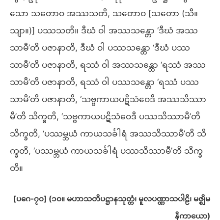
သော သတောဝ အဿသတိ, သတောဝ [သတော (သီ။
သျာ။)] ပဿသတိ။ ဒီဃံ ဝါ အဿသန္တော ‘ဒီဃံ အဿ
သာမီ’တိ ပဇာနာတိ, ဒီဃံ ဝါ ပဿသန္တော ‘ဒီဃံ ပဿ
သာမီ’တိ ပဇာနာတိ, ရဿံ ဝါ အဿသန္တော ‘ရဿံ အဿ
သာမီ’တိ ပဇာနာတိ, ရဿံ ဝါ ပဿသန္တော ‘ရဿံ ပဿ
သာမီ’တိ ပဇာနာတိ, ‘သဗ္ဗကာယပဋိသံဝေဒီ အဿသိဿာ
မီ’တိ သိက္ခတိ, ‘သဗ္ဗကာယပဋိသံဝေဒီ ပဿသိဿာမီ’တိ
သိက္ခတိ, ‘ပဿမ္ဘယံ ကာယသင်္ခါရံ အဿသိဿာမီ’တိ သိ
က္ခတိ, ‘ပဿမ္ဘယံ ကာယသင်္ခါရံ ပဿသိဿာမီ’တိ သိက္ခ
တိ။
[ပဂေ-၇၀] (၁၀။ မဟာသတိပဋ္ဌာနသုတ္တံ၊ မူလပဏ္ဏာသပါဠိ၊ မဇ္ဈိမ
နိကာယော)