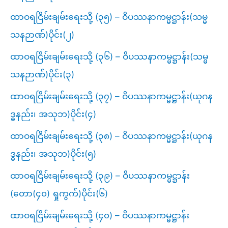
ထာဝရငြိမ်းချမ်းရေးသို့ (၃၅) – ဝိပဿနာကမ္မဋ္ဌာန်း(သမ္မ
သနဉာဏ်)ပိုင်း(၂)
ထာဝရငြိမ်းချမ်းရေးသို့ (၃၆) – ဝိပဿနာကမ္မဋ္ဌာန်း(သမ္မ
သနဉာဏ်)ပိုင်း(၃)
ထာဝရငြိမ်းချမ်းရေးသို့ (၃၇) – ဝိပဿနာကမ္မဋ္ဌာန်း(ယုဂန
ဒ္ဓနည်း၊ အသုဘ)ပိုင်း(၄)
ထာဝရငြိမ်းချမ်းရေးသို့ (၃၈) – ဝိပဿနာကမ္မဋ္ဌာန်း(ယုဂန
ဒ္ဓနည်း၊ အသုဘ)ပိုင်း(၅)
ထာဝရငြိမ်းချမ်းရေးသို့ (၃၉) – ဝိပဿနာကမ္မဋ္ဌာန်း
(တော(၄၀) ရှုကွက်)ပိုင်း(၆)
ထာဝရငြိမ်းချမ်းရေးသို့ (၄၀) – ဝိပဿနာကမ္မဋ္ဌာန်း