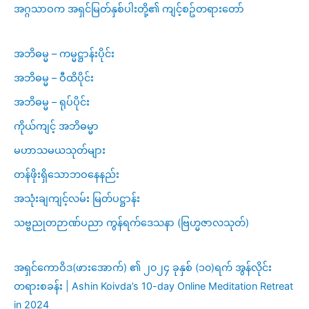
အဂ္ဂသာဝက အရှင်မြတ်နှစ်ပါးတို့၏ ကျင့်စဥ်တရားတော်
အဘိဓမ္မ – ကမ္မဋ္ဌာန်းပိုင်း
အဘိဓမ္မ – ဝီထိပိုင်း
အဘိဓမ္မ – ရုပ်ပိုင်း
ကိုယ်ကျင့် အဘိဓမ္မာ
မဟာသမယသုတ်များ
တန်ဖိုးရှိသောဘဝနေနည်း
အသုံးချကျင့်လမ်း မြတ်ပဋ္ဌာန်း
သဗ္ဗညုတဉာဏ်ပညာ ကွန်ရက်ဒေသနာ (ဗြဟ္မဇာလသုတ်)
အရှင်ကောဝိဒ(ဖားအောက်) ၏ ၂၀၂၄ ခုနှစ် (၁၀)ရက် အွန်လိုင်း
တရားစခန်း | Ashin Koivda’s 10-day Online Meditation Retreat
in 2024