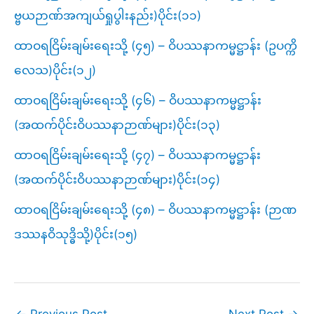
ဗ္ဗယဉာဏ်အကျယ်ရှုပွါးနည်း)ပိုင်း(၁၁)
ထာဝရငြိမ်းချမ်းရေးသို့ (၄၅) – ဝိပဿနာကမ္မဋ္ဌာန်း (ဥပက္ကိ
လေသ)ပိုင်း(၁၂)
ထာဝရငြိမ်းချမ်းရေးသို့ (၄၆) – ဝိပဿနာကမ္မဋ္ဌာန်း
(အထက်ပိုင်းဝိပဿနာဉာဏ်များ)ပိုင်း(၁၃)
ထာဝရငြိမ်းချမ်းရေးသို့ (၄၇) – ဝိပဿနာကမ္မဋ္ဌာန်း
(အထက်ပိုင်းဝိပဿနာဉာဏ်များ)ပိုင်း(၁၄)
ထာဝရငြိမ်းချမ်းရေးသို့ (၄၈) – ဝိပဿနာကမ္မဋ္ဌာန်း (ဉာဏ
ဒဿနဝိသုဒ္ဓိသို့)ပိုင်း(၁၅)