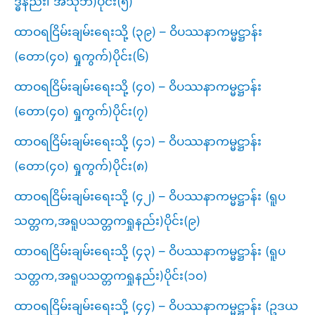
ဒ္ဓနည်း၊ အသုဘ)ပိုင်း(၅)
ထာဝရငြိမ်းချမ်းရေးသို့ (၃၉) – ဝိပဿနာကမ္မဋ္ဌာန်း
(တော(၄၀) ရှုကွက်)ပိုင်း(၆)
ထာဝရငြိမ်းချမ်းရေးသို့ (၄၀) – ဝိပဿနာကမ္မဋ္ဌာန်း
(တော(၄၀) ရှုကွက်)ပိုင်း(၇)
ထာဝရငြိမ်းချမ်းရေးသို့ (၄၁) – ဝိပဿနာကမ္မဋ္ဌာန်း
(တော(၄၀) ရှုကွက်)ပိုင်း(၈)
ထာဝရငြိမ်းချမ်းရေးသို့ (၄၂) – ဝိပဿနာကမ္မဋ္ဌာန်း (ရူပ
သတ္တက,အရူပသတ္တကရှုနည်း)ပိုင်း(၉)
ထာဝရငြိမ်းချမ်းရေးသို့ (၄၃) – ဝိပဿနာကမ္မဋ္ဌာန်း (ရူပ
သတ္တက,အရူပသတ္တကရှုနည်း)ပိုင်း(၁၀)
ထာဝရငြိမ်းချမ်းရေးသို့ (၄၄) – ဝိပဿနာကမ္မဋ္ဌာန်း (ဥဒယ