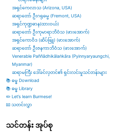
အရှင်ကေလာသ (Arizona, USA)
ဆရာတော် ဦးဂရုဓမ္မ (Fremont, USA)
အရှင်ကုဏ္ဍဓာန(ထားဝယ်)
ဆရာတော် ဦးကုမာရာဘိဝံသ (ဖားအောက်)
အရှင်ကောဝိဒ (ဆိပ်ဖြူ) (ဖားအောက်)
ဆရာတော် ဦးဇနကာဘိဝံသ (ဖားအောက်)
Venerable Paññādhikālaṅkāra (Pyinnyaryaungchi,
Myanmar)
ဆရာမကြီး ဒေါ်ခင်လှတင်၏ ရှင်းလင်းမှုသင်တန်းများ
📚 ဓမ္ဓ Download
📚 ဓမ္ဓ Library
✏️ Let’s learn Burmese!
📧 သတင်းလွှာ
သင်တန်း အုပ်စု