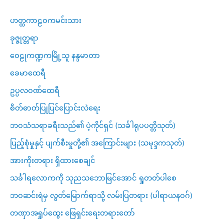
ဟတ္ထကာဠဝကမင်းသား
ခုဇ္ဇုတ္တရာ
ဝေဠုကဏ္ဍကမြို့သူ နန္ဒမာတာ
ခေမာထေရီ
ဥပ္ပလဝဏ်ထေရီ
စိတ်ဓာတ်ပြုပြင်ပြောင်းလဲရေး
ဘဝသံသရာခရီးသည်၏ ပဲ့ကိုင်ရှင် (သင်္ခါရုပပတ္တိသုတ်)
ပြည့်စုံမှုနှင့် ပျက်စီးမှုတို့၏ အကြောင်းများ (သမုဒ္ဒကသုတ်)
အားကိုးတရား ရှိထားစေချင်
သင်္ခါရလောကကို သုညသဘောမြင်အောင် ရှုတတ်ပါစေ
ဘဝဆင်းရဲမှ လွတ်မြောက်ရာသို့ လမ်းပြတရား (ပါရာယနဝဂ်)
တဏှာအရှုပ်ထွေး ဖြေရှင်းရေးတရားတော်