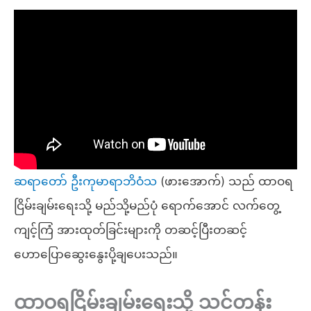
ဆရာတော် ဦးကုမာရာဘိဝံသ
(ဖားအောက်) သည် ထာဝရ
ငြိမ်းချမ်းရေးသို့ မည်သို့မည်ပုံ ရောက်အောင် လက်တွေ့
ကျင့်ကြံ အားထုတ်ခြင်းများကို တဆင့်ပြီးတဆင့်
ဟောပြောဆွေးနွေးပို့ချပေးသည်။
ထာဝရငြိမ်းချမ်းရေးသို့ သင်တန်း