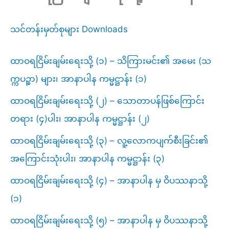
သင်တန်းမှတ်စုများ Downloads
ထာဝရငြိမ်းချမ်းရေးသို့ (၁) – သိကြားမင်း၏ အမေး (သ
က္ကပဉ္စာ) များ၊ အာနာပါန ကမ္မဋ္ဌာန်း (၁)
ထာဝရငြိမ်းချမ်းရေးသို့ (၂) – သောတာပန်ဖြစ်ကြောင်း
တရား (၄)ပါး၊ အာနာပါန ကမ္မဋ္ဌာန်း (၂)
ထာဝရငြိမ်းချမ်းရေးသို့ (၃) – လူ့လောကပျက်စီးခြင်း​၏
အကြောင်းသုံးပါး၊ အာနာပါန ကမ္မဋ္ဌာန်း (၃)
ထာဝရငြိမ်းချမ်းရေးသို့ (၄) – အာနာပါန မှ ဝိပဿနာသို့
(၁)
ထာဝရငြိမ်းချမ်းရေးသို့ (၅) – အာနာပါန မှ ဝိပဿနာသို့