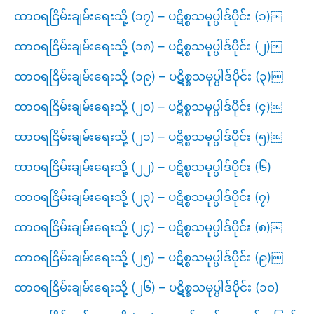
ထာဝရငြိမ်းချမ်းရေးသို့ (၁၇) – ပဋိစ္စသမုပ္ပါဒ်ပိုင်း (၁)￼
ထာဝရငြိမ်းချမ်းရေးသို့ (၁၈) – ပဋိစ္စသမုပ္ပါဒ်ပိုင်း (၂)￼
ထာဝရငြိမ်းချမ်းရေးသို့ (၁၉) – ပဋိစ္စသမုပ္ပါဒ်ပိုင်း (၃)￼
ထာဝရငြိမ်းချမ်းရေးသို့ (၂၀) – ပဋိစ္စသမုပ္ပါဒ်ပိုင်း (၄)￼
ထာဝရငြိမ်းချမ်းရေးသို့ (၂၁) – ပဋိစ္စသမုပ္ပါဒ်ပိုင်း (၅)￼
ထာဝရငြိမ်းချမ်းရေးသို့ (၂၂) – ပဋိစ္စသမုပ္ပါဒ်ပိုင်း (၆)
ထာဝရငြိမ်းချမ်းရေးသို့ (၂၃) – ပဋိစ္စသမုပ္ပါဒ်ပိုင်း (၇)
ထာဝရငြိမ်းချမ်းရေးသို့ (၂၄) – ပဋိစ္စသမုပ္ပါဒ်ပိုင်း (၈)￼
ထာဝရငြိမ်းချမ်းရေးသို့ (၂၅) – ပဋိစ္စသမုပ္ပါဒ်ပိုင်း (၉)￼
ထာဝရငြိမ်းချမ်းရေးသို့ (၂၆) – ပဋိစ္စသမုပ္ပါဒ်ပိုင်း (၁၀)