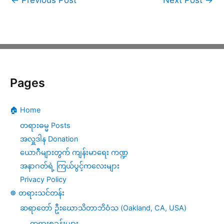
←
Previous Post
Next Post
→
Pages
🏠 Home
တရားဓမ္မ Posts
အလှူဒါန Donation
ယောဂီများတွက် ကျန်းမာရေး ကဏ္ဍ
အနာဂတ်ရဲ့ ကြယ်ပွင့်ကလေးများ
Privacy Policy
☸️ တရားသင်တန်း
ဆရာတော် ဦးဃောသိတာဘိဝံသ (Oakland, CA, USA)
တရားစခန်းများ