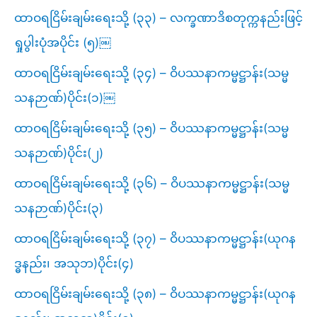
ထာဝရငြိမ်းချမ်းရေးသို့ (၃၃) – လက္ခဏာဒိစတုက္ကနည်းဖြင့်
ရှုပွါးပုံအပိုင်း (၅)￼
ထာဝရငြိမ်းချမ်းရေးသို့ (၃၄) – ဝိပဿနာကမ္မဋ္ဌာန်း(သမ္မ
သနဉာဏ်)ပိုင်း(၁)￼
ထာဝရငြိမ်းချမ်းရေးသို့ (၃၅) – ဝိပဿနာကမ္မဋ္ဌာန်း(သမ္မ
သနဉာဏ်)ပိုင်း(၂)
ထာဝရငြိမ်းချမ်းရေးသို့ (၃၆) – ဝိပဿနာကမ္မဋ္ဌာန်း(သမ္မ
သနဉာဏ်)ပိုင်း(၃)
ထာဝရငြိမ်းချမ်းရေးသို့ (၃၇) – ဝိပဿနာကမ္မဋ္ဌာန်း(ယုဂန
ဒ္ဓနည်း၊ အသုဘ)ပိုင်း(၄)
ထာဝရငြိမ်းချမ်းရေးသို့ (၃၈) – ဝိပဿနာကမ္မဋ္ဌာန်း(ယုဂန