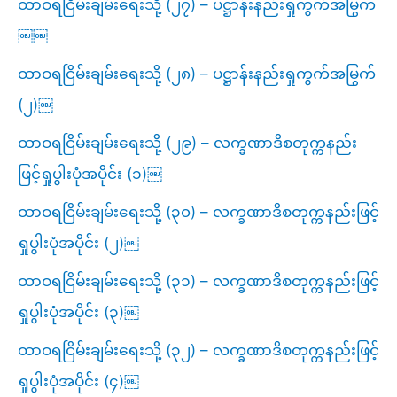
ထာဝရငြိမ်းချမ်းရေးသို့ (၂၇) – ပဋ္ဌာန်းနည်းရှုကွက်အမြွက်
￼￼
ထာဝရငြိမ်းချမ်းရေးသို့ (၂၈) – ပဋ္ဌာန်းနည်းရှုကွက်အမြွက်
(၂)￼
ထာဝရငြိမ်းချမ်းရေးသို့ (၂၉) – လက္ခဏာဒိစတုက္ကနည်း
ဖြင့်ရှုပွါးပုံအပိုင်း (၁)￼
ထာဝရငြိမ်းချမ်းရေးသို့ (၃၀) – လက္ခဏာဒိစတုက္ကနည်းဖြင့်
ရှုပွါးပုံအပိုင်း (၂)￼
ထာဝရငြိမ်းချမ်းရေးသို့ (၃၁) – လက္ခဏာဒိစတုက္ကနည်းဖြင့်
ရှုပွါးပုံအပိုင်း (၃)￼
ထာဝရငြိမ်းချမ်းရေးသို့ (၃၂) – လက္ခဏာဒိစတုက္ကနည်းဖြင့်
ရှုပွါးပုံအပိုင်း (၄)￼