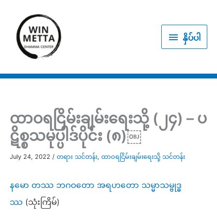
Skip
to
နှိပ်
content
နှိပ်ပါ
ပါ
ထာဝရငြိမ်းချမ်းရေးသို့ (၂၄) – ပ
ဋိစ္စသမုပ္ပါဒ်ပိုင်း (၈)￼
July 24, 2022
/
တရား သင်တန်း
,
ထာဝရငြိမ်းချမ်းရေးသို့ သင်တန်း
နမော တဿ ဘဂဝတော အရဟတော သမ္မာသမ္ဗုဒ္ဓ
ဿ
(သုံးကြိမ်)