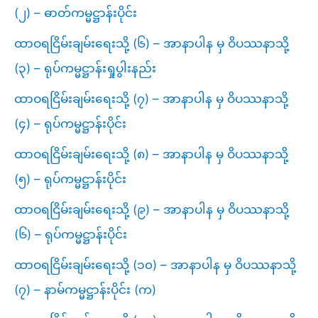
(၂) – ဓာတ်ကမ္မဋ္ဌာန်းပိုင်း
ထာဝရငြိမ်းချမ်းရေးသို့ (၆) – အာနာပါန မှ ဝိပဿနာသို့
(၃) – ရုပ်ကမ္မဋ္ဌာန်းရှုပွါးနည်း
ထာဝရငြိမ်းချမ်းရေးသို့ (၇) – အာနာပါန မှ ဝိပဿနာသို့
(၄) – ရုပ်ကမ္မဋ္ဌာန်းပိုင်း
ထာဝရငြိမ်းချမ်းရေးသို့ (၈) – အာနာပါန မှ ဝိပဿနာသို့
(၅) – ရုပ်ကမ္မဋ္ဌာန်းပိုင်း
ထာဝရငြိမ်းချမ်းရေးသို့ (၉) – အာနာပါန မှ ဝိပဿနာသို့
(၆) – ရုပ်ကမ္မဋ္ဌာန်းပိုင်း
ထာဝရငြိမ်းချမ်းရေးသို့ (၁၀) – အာနာပါန မှ ဝိပဿနာသို့
(၇) – နာမ်ကမ္မဋ္ဌာန်းပိုင်း (က)