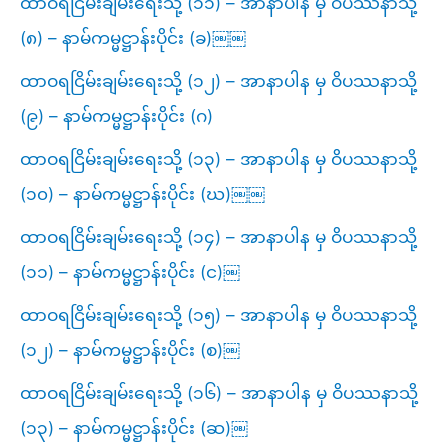
ထာဝရငြိမ်းချမ်းရေးသို့ (၁၁) – အာနာပါန မှ ဝိပဿနာသို့
(၈) – နာမ်ကမ္မဋ္ဌာန်းပိုင်း (ခ)￼￼
ထာဝရငြိမ်းချမ်းရေးသို့ (၁၂) – အာနာပါန မှ ဝိပဿနာသို့
(၉) – နာမ်ကမ္မဋ္ဌာန်းပိုင်း (ဂ)
ထာဝရငြိမ်းချမ်းရေးသို့ (၁၃) – အာနာပါန မှ ဝိပဿနာသို့
(၁၀) – နာမ်ကမ္မဋ္ဌာန်းပိုင်း (ဃ)￼￼
ထာဝရငြိမ်းချမ်းရေးသို့ (၁၄) – အာနာပါန မှ ဝိပဿနာသို့
(၁၁) – နာမ်ကမ္မဋ္ဌာန်းပိုင်း (င)￼
ထာဝရငြိမ်းချမ်းရေးသို့ (၁၅) – အာနာပါန မှ ဝိပဿနာသို့
(၁၂) – နာမ်ကမ္မဋ္ဌာန်းပိုင်း (စ)￼
ထာဝရငြိမ်းချမ်းရေးသို့ (၁၆) – အာနာပါန မှ ဝိပဿနာသို့
(၁၃) – နာမ်ကမ္မဋ္ဌာန်းပိုင်း (ဆ)￼