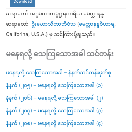
Download
ဆရာတော် အဂ္ဂမဟာကမ္မဋ္ဌာနာစရိယ မေတ္တာနန္ဒ
ဆရာတော်
ဦးဃောသိတာဘိဝံသ
(
မေတ္တာနန္ဒဝိဟာရ
,
Califorina, U.S.A.) မှ သင်ကြားပို့ချသည်။
မနေရလို့ သေကြသောအခါ သင်တန်း
မနေရလို့ သေကြသောအခါ – နံနက်သင်တန်းမှတ်စု
နံနက် (၂၀၅) – မနေရလို့ သေကြသောအခါ (၁)
နံနက် (၂၀၆) – မနေရလို့ သေကြသောအခါ (၂)
နံနက် (၂၀၇) – မနေရလို့ သေကြသောအခါ (၃)
နံနက် (၂၀၈) – မနေရလို့ သေကြသောအခါ (၄)