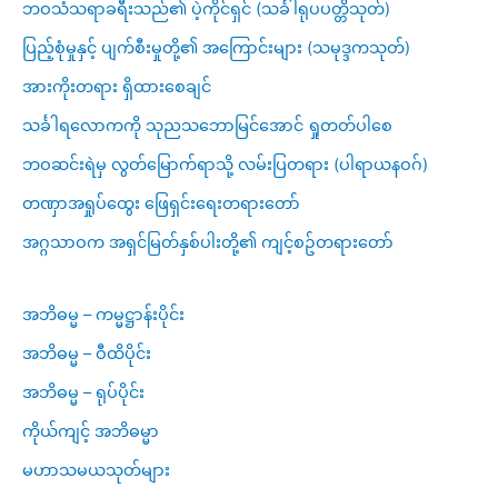
ဘဝသံသရာခရီးသည်၏ ပဲ့ကိုင်ရှင် (သင်္ခါရုပပတ္တိသုတ်)
ပြည့်စုံမှုနှင့် ပျက်စီးမှုတို့၏ အကြောင်းများ (သမုဒ္ဒကသုတ်)
အားကိုးတရား ရှိထားစေချင်
သင်္ခါရလောကကို သုညသဘောမြင်အောင် ရှုတတ်ပါစေ
ဘဝဆင်းရဲမှ လွတ်မြောက်ရာသို့ လမ်းပြတရား (ပါရာယနဝဂ်)
တဏှာအရှုပ်ထွေး ဖြေရှင်းရေးတရားတော်
အဂ္ဂသာဝက အရှင်မြတ်နှစ်ပါးတို့၏ ကျင့်စဥ်တရားတော်
အဘိဓမ္မ – ကမ္မဋ္ဌာန်းပိုင်း
အဘိဓမ္မ – ဝီထိပိုင်း
အဘိဓမ္မ – ရုပ်ပိုင်း
ကိုယ်ကျင့် အဘိဓမ္မာ
မဟာသမယသုတ်များ