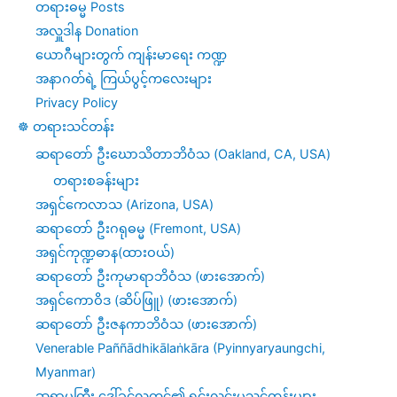
တရားဓမ္မ Posts
အလှူဒါန Donation
ယောဂီများတွက် ကျန်းမာရေး ကဏ္ဍ
အနာဂတ်ရဲ့ ကြယ်ပွင့်ကလေးများ
Privacy Policy
☸️ တရားသင်တန်း
ဆရာတော် ဦးဃောသိတာဘိဝံသ (Oakland, CA, USA)
တရားစခန်းများ
အရှင်ကေလာသ (Arizona, USA)
ဆရာတော် ဦးဂရုဓမ္မ (Fremont, USA)
အရှင်ကုဏ္ဍဓာန(ထားဝယ်)
ဆရာတော် ဦးကုမာရာဘိဝံသ (ဖားအောက်)
အရှင်ကောဝိဒ (ဆိပ်ဖြူ) (ဖားအောက်)
ဆရာတော် ဦးဇနကာဘိဝံသ (ဖားအောက်)
Venerable Paññādhikālaṅkāra (Pyinnyaryaungchi,
Myanmar)
ဆရာမကြီး ဒေါ်ခင်လှတင်၏ ရှင်းလင်းမှုသင်တန်းများ