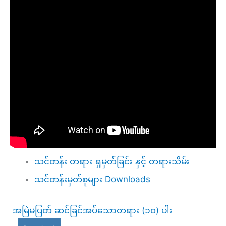
သင်တန်း တရား ရှုမှတ်ခြင်း နှင့် တရားသိမ်း
သင်တန်းမှတ်စုများ Downloads
အမြဲမပြတ် ဆင်ခြင်အပ်သောတရား (၁၀) ပါး