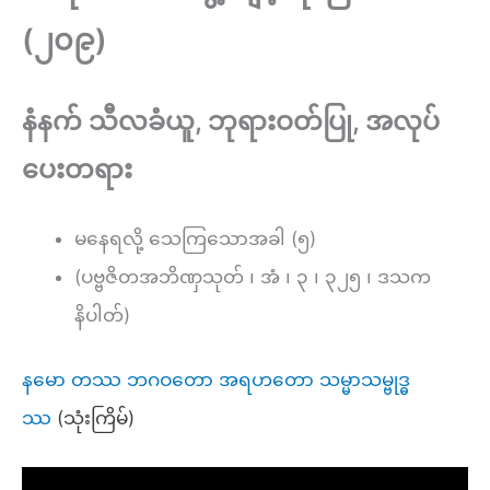
(၂၀၉)
နံနက် သီလခံယူ, ဘုရားဝတ်ပြု, အလုပ်
ပေးတရား
မနေရလို့ သေကြသောအခါ (၅)
(ပဗ္ဗဇိတအဘိဏှသုတ် ၊ အံ ၊ ၃ ၊ ၃၂၅ ၊ ဒသက
နိပါတ်)
နမော တဿ ဘဂဝတော အရဟတော သမ္မာသမ္ဗုဒ္ဓ
ဿ
(သုံးကြိမ်)