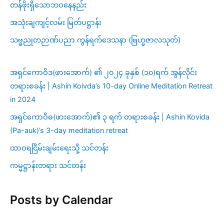
တန်ဖိုးရှိသောဘဝနေနည်း
အသုံးချကျင့်လမ်း မြတ်ပဋ္ဌာန်း
သဗ္ဗညုတဉာဏ်ပညာ ကွန်ရက်ဒေသနာ (ဗြဟ္မဇာလသုတ်)
အရှင်ကောဝိဒ(ဖားအောက်) ၏ ၂၀၂၄ ခုနှစ် (၁၀)ရက် အွန်လိုင်း
တရားစခန်း | Ashin Koivda’s 10-day Online Meditation Retreat
in 2024
အရှင်ကောဝိဓ(ဖားအောက်)၏ ၃ ရက် တရားစခန်း | Ashin Kovida
(Pa-auk)’s 3-day meditation retreat
ထာဝရငြိမ်းချမ်းရေးသို့ သင်တန်း
ကမ္မဋ္ဌာန်းတရား သင်တန်း
Posts by Calendar