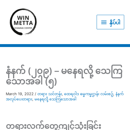
Skip
to
နှိပ်
content
နှိပ်ပါ
ပါ
နံနက် (၂၀၉) – မနေရလို့ သေကြ
သောအခါ (၅)
March 19, 2022
/
တရား သင်တန်း
,
ထေရဝါဒ ဓမ္မကမ္မဌာန်း လမ်းစဥ်
,
နံနက်
အလုပ်ပေးတရား
,
မနေရလို့ သေကြသောအခါ
တရားလက်တွေ့ကျင့်သုံးခြင်း