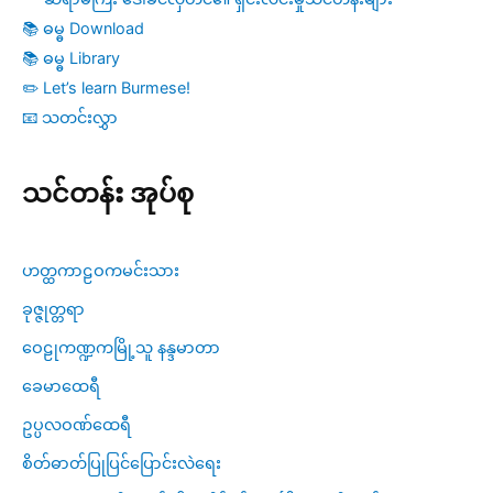
📚 ဓမ္ဓ Download
📚 ဓမ္ဓ Library
✏️ Let’s learn Burmese!
📧 သတင်းလွှာ
သင်တန်း အုပ်စု
ဟတ္ထကာဠဝကမင်းသား
ခုဇ္ဇုတ္တရာ
ဝေဠုကဏ္ဍကမြို့သူ နန္ဒမာတာ
ခေမာထေရီ
ဥပ္ပလဝဏ်ထေရီ
စိတ်ဓာတ်ပြုပြင်ပြောင်းလဲရေး