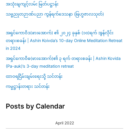
အသုံးချကျင့်လမ်း မြတ်ပဋ္ဌာန်း
သဗ္ဗညုတဉာဏ်ပညာ ကွန်ရက်ဒေသနာ (ဗြဟ္မဇာလသုတ်)
အရှင်ကောဝိဒ(ဖားအောက်) ၏ ၂၀၂၄ ခုနှစ် (၁၀)ရက် အွန်လိုင်း
တရားစခန်း | Ashin Koivda’s 10-day Online Meditation Retreat
in 2024
အရှင်ကောဝိဓ(ဖားအောက်)၏ ၃ ရက် တရားစခန်း | Ashin Kovida
(Pa-auk)’s 3-day meditation retreat
ထာဝရငြိမ်းချမ်းရေးသို့ သင်တန်း
ကမ္မဋ္ဌာန်းတရား သင်တန်း
Posts by Calendar
April 2022