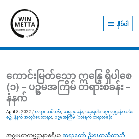
Skip
to
နှိပ်
content
နှိပ်ပါ
ပါ
ကောင်းမြတ်သော ဣန္ဒြေ ရှိပါစေ
(၁) – ပဥ္စမအကြိမ် တရားစခန်း –
နံနက်
April 8, 2022
/
တရား သင်တန်း
,
တရားစခန်း
,
ထေရဝါဒ ဓမ္မကမ္မဌာန်း လမ်း
စဥ်
,
နံနက် အလုပ်ပေးတရား
,
ပဉ္စမအကြိမ် (၁၀)ရက် တရားစခန်း
အဂ္ဂမဟာကမ္မဋ္ဌာနာစရိယ
ဆရာတော် ဦးဃောသိတာဘိ