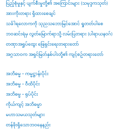
ပြည့်စုံမှုနှင့် ပျက်စီးမှုတို့၏ အကြောင်းများ (သမုဒ္ဒကသုတ်)
အားကိုးတရား ရှိထားစေချင်
သင်္ခါရလောကကို သုညသဘောမြင်အောင် ရှုတတ်ပါစေ
ဘဝဆင်းရဲမှ လွတ်မြောက်ရာသို့ လမ်းပြတရား (ပါရာယနဝဂ်)
တဏှာအရှုပ်ထွေး ဖြေရှင်းရေးတရားတော်
အဂ္ဂသာဝက အရှင်မြတ်နှစ်ပါးတို့၏ ကျင့်စဥ်တရားတော်
အဘိဓမ္မ – ကမ္မဋ္ဌာန်းပိုင်း
အဘိဓမ္မ – ဝီထိပိုင်း
အဘိဓမ္မ – ရုပ်ပိုင်း
ကိုယ်ကျင့် အဘိဓမ္မာ
မဟာသမယသုတ်များ
တန်ဖိုးရှိသောဘဝနေနည်း