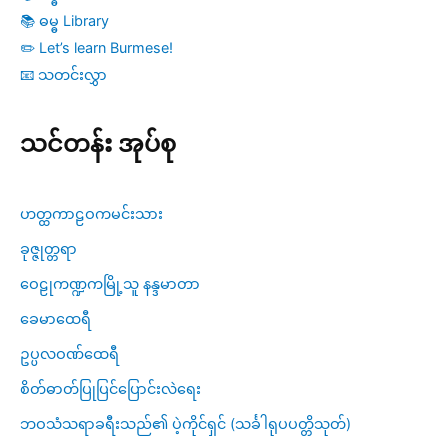
📚 ဓမ္ဓ Library
✏️ Let’s learn Burmese!
📧 သတင်းလွှာ
သင်တန်း အုပ်စု
ဟတ္ထကာဠဝကမင်းသား
ခုဇ္ဇုတ္တရာ
ဝေဠုကဏ္ဍကမြို့သူ နန္ဒမာတာ
ခေမာထေရီ
ဥပ္ပလဝဏ်ထေရီ
စိတ်ဓာတ်ပြုပြင်ပြောင်းလဲရေး
ဘဝသံသရာခရီးသည်၏ ပဲ့ကိုင်ရှင် (သင်္ခါရုပပတ္တိသုတ်)