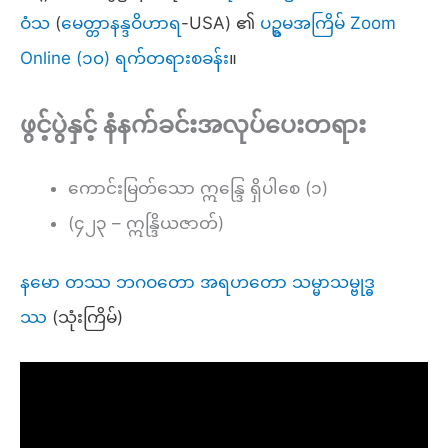
ဝံသ
(
မေတ္တာနန္ဒဝိဟာရ
-USA) ၏
ပဥ္စမအကြိမ် Zoom
Online (၁၀) ရက်တရားစခန်း
။
ဖွင့်ပွဲနှင့် နံနက်ခင်းအလုပ်ပေးတရား
ကောင်းမြတ်သော ဣန္ဒြေ ရှိပါစေ (၁)
(၄၂၃ – ဣန္ဒြိယဇာတ်)
နမော တဿ ဘဂဝတော အရဟတော သမ္မာသမ္ဗုဒ္ဓ
ဿ
(သုံးကြိမ်)