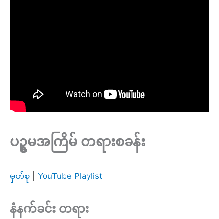
ပဥ္စမအကြိမ် တရားစခန်း
မှတ်စု
|
YouTube Playlist
နံနက်ခင်း တရား