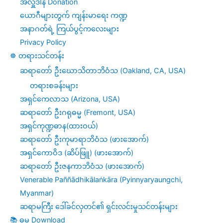
အလှူဒါန Donation
ယောဂီများတွက် ကျန်းမာရေး ကဏ္ဍ
အနာဂတ်ရဲ့ ကြယ်ပွင့်ကလေးများ
Privacy Policy
☸️ တရားသင်တန်း
ဆရာတော် ဦးဃောသိတာဘိဝံသ (Oakland, CA, USA)
တရားစခန်းများ
အရှင်ကေလာသ (Arizona, USA)
ဆရာတော် ဦးဂရုဓမ္မ (Fremont, USA)
အရှင်ကုဏ္ဍဓာန(ထားဝယ်)
ဆရာတော် ဦးကုမာရာဘိဝံသ (ဖားအောက်)
အရှင်ကောဝိဒ (ဆိပ်ဖြူ) (ဖားအောက်)
ဆရာတော် ဦးဇနကာဘိဝံသ (ဖားအောက်)
Venerable Paññādhikālaṅkāra (Pyinnyaryaungchi,
Myanmar)
ဆရာမကြီး ဒေါ်ခင်လှတင်၏ ရှင်းလင်းမှုသင်တန်းများ
📚 ဓမ္ဓ Download