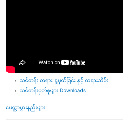
သင်တန်း တရား ရှုမှတ်ခြင်း နှင့် တရားသိမ်း
သင်တန်းမှတ်စုများ Downloads
မေတ္တာပွားနည်းများ