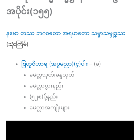
အပိုင်း(၁၅၅)
နမော တဿ ဘဂဝတော အရဟတော သမ္မာသမ္ဗုဒ္ဓဿ
(သုံးကြိမ်)
ဗြဟ္မဝိဟာရ (အပ္ပမညာ)(၄)ပါး
– (ခ)
မေတ္တသုတ်၊ခန္ဓသုတ်
မေတ္တာပွားနည်း
(၅၂၈)ပို့နည်း
မေတ္တာအကျိုးများ