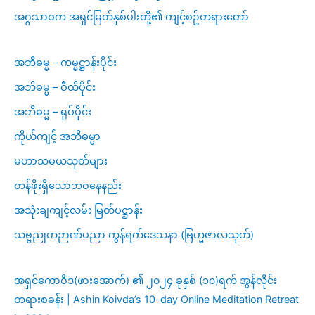
အဂ္ဂသာဝက အရှင်မြတ်နှစ်ပါးတို့၏ ကျင့်စဥ်တရားတော်
အဘိဓမ္မ – ကမ္မဋ္ဌာန်းပိုင်း
အဘိဓမ္မ – ဝီထိပိုင်း
အဘိဓမ္မ – ရုပ်ပိုင်း
ကိုယ်ကျင့် အဘိဓမ္မာ
မဟာသမယသုတ်များ
တန်ဖိုးရှိသောဘဝနေနည်း
အသုံးချကျင့်လမ်း မြတ်ပဋ္ဌာန်း
သဗ္ဗညုတဉာဏ်ပညာ ကွန်ရက်ဒေသနာ (ဗြဟ္မဇာလသုတ်)
အရှင်ကောဝိဒ(ဖားအောက်) ၏ ၂၀၂၄ ခုနှစ် (၁၀)ရက် အွန်လိုင်း
တရားစခန်း | Ashin Koivda’s 10-day Online Meditation Retreat