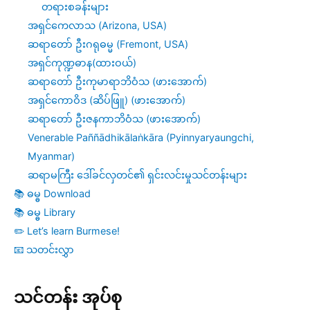
တရားစခန်းများ
အရှင်ကေလာသ (Arizona, USA)
ဆရာတော် ဦးဂရုဓမ္မ (Fremont, USA)
အရှင်ကုဏ္ဍဓာန(ထားဝယ်)
ဆရာတော် ဦးကုမာရာဘိဝံသ (ဖားအောက်)
အရှင်ကောဝိဒ (ဆိပ်ဖြူ) (ဖားအောက်)
ဆရာတော် ဦးဇနကာဘိဝံသ (ဖားအောက်)
Venerable Paññādhikālaṅkāra (Pyinnyaryaungchi,
Myanmar)
ဆရာမကြီး ဒေါ်ခင်လှတင်၏ ရှင်းလင်းမှုသင်တန်းများ
📚 ဓမ္ဓ Download
📚 ဓမ္ဓ Library
✏️ Let’s learn Burmese!
📧 သတင်းလွှာ
သင်တန်း အုပ်စု