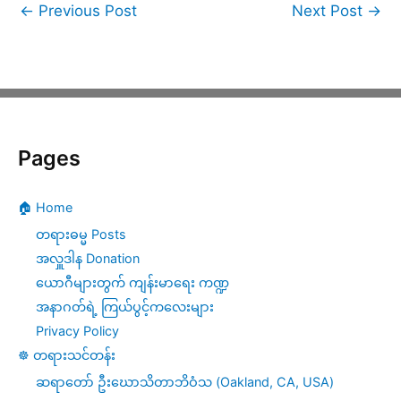
←
Previous Post
Next Post
→
Pages
🏠 Home
တရားဓမ္မ Posts
အလှူဒါန Donation
ယောဂီများတွက် ကျန်းမာရေး ကဏ္ဍ
အနာဂတ်ရဲ့ ကြယ်ပွင့်ကလေးများ
Privacy Policy
☸️ တရားသင်တန်း
ဆရာတော် ဦးဃောသိတာဘိဝံသ (Oakland, CA, USA)