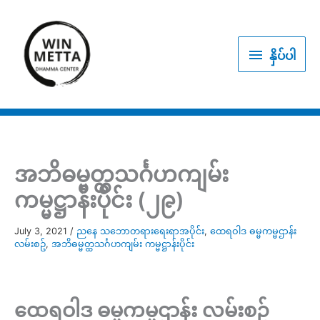
Skip
to
နှိပ်
content
နှိပ်ပါ
ပါ
အဘိဓမ္မတ္ထသင်္ဂဟကျမ်း
ကမ္မဋ္ဌာန်းပိုင်း (၂၉)
July 3, 2021
/
ညနေ သဘောတရားရေးရာအပိုင်း
,
ထေရဝါဒ ဓမ္မကမ္မဌာန်း
လမ်းစဥ်
,
အဘိဓမ္မတ္ထသင်္ဂဟကျမ်း ကမ္မဋ္ဌာန်းပိုင်း
ထေရဝါဒ ဓမ္မကမ္မဌာန်း လမ်းစဥ်