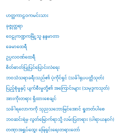
ဟတ္ထကာဠဝကမင်းသား
ခုဇ္ဇုတ္တရာ
ဝေဠုကဏ္ဍကမြို့သူ နန္ဒမာတာ
ခေမာထေရီ
ဥပ္ပလဝဏ်ထေရီ
စိတ်ဓာတ်ပြုပြင်ပြောင်းလဲရေး
ဘဝသံသရာခရီးသည်၏ ပဲ့ကိုင်ရှင် (သင်္ခါရုပပတ္တိသုတ်)
ပြည့်စုံမှုနှင့် ပျက်စီးမှုတို့၏ အကြောင်းများ (သမုဒ္ဒကသုတ်)
အားကိုးတရား ရှိထားစေချင်
သင်္ခါရလောကကို သုညသဘောမြင်အောင် ရှုတတ်ပါစေ
ဘဝဆင်းရဲမှ လွတ်မြောက်ရာသို့ လမ်းပြတရား (ပါရာယနဝဂ်)
တဏှာအရှုပ်ထွေး ဖြေရှင်းရေးတရားတော်