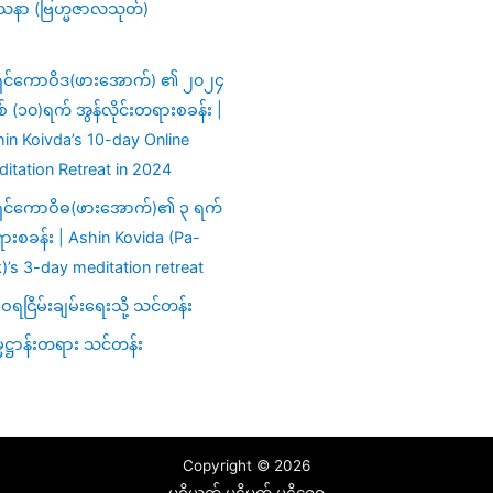
သနာ (ဗြဟ္မဇာလသုတ်)
ှင်ကောဝိဒ(ဖားအောက်) ၏ ၂၀၂၄
ှစ် (၁၀)ရက် အွန်လိုင်းတရားစခန်း |
in Koivda’s 10-day Online
itation Retreat in 2024
ှင်ကောဝိဓ(ဖားအောက်)၏ ၃ ရက်
းစခန်း | Ashin Kovida (Pa-
)’s 3-day meditation retreat
ရငြိမ်းချမ်းရေးသို့ သင်တန်း
မဋ္ဌာန်းတရား သင်တန်း
Copyright © 2026