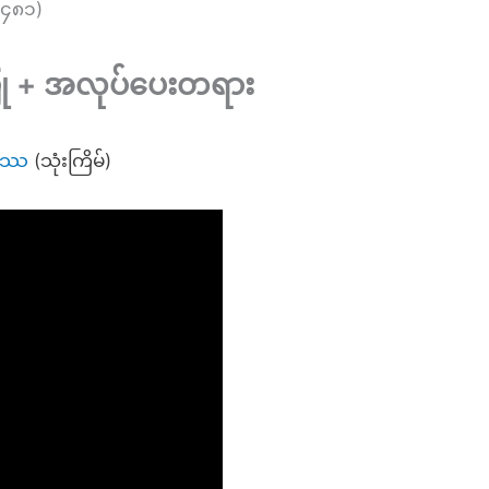
၊၄၈၁)
ြု + အလုပ်ပေးတရား
္ဓဿ
(သုံးကြိမ်)