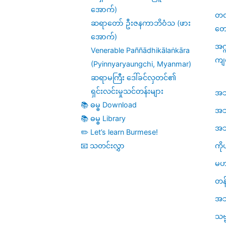
အောက်)
တဏှ
ဆရာတော် ဦးဇနကာဘိဝံသ (ဖား
တေ
အောက်)
အဂ္
Venerable Paññādhikālaṅkāra
ကျ
(Pyinnyaryaungchi, Myanmar)
ဆရာမကြီး ဒေါ်ခင်လှတင်၏
ရှင်းလင်းမှုသင်တန်းများ
အဘိဓ
📚 ဓမ္ဓ Download
အဘိ
📚 ဓမ္ဓ Library
အဘိဓ
✏️ Let’s learn Burmese!
ကို
📧 သတင်းလွှာ
မဟ
တန်
အသု
သဗ