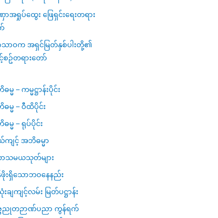
ာအရှုပ်ထွေး ဖြေရှင်းရေးတရား
ာ်
ဂသာဝက အရှင်မြတ်နှစ်ပါးတို့၏
င့်စဥ်တရားတော်
မ္မ – ကမ္မဋ္ဌာန်းပိုင်း
ဓမ္မ – ဝီထိပိုင်း
မ္မ – ရုပ်ပိုင်း
ယ်ကျင့် အဘိဓမ္မာ
ာသမယသုတ်များ
ဖိုးရှိသောဘဝနေနည်း
ံးချကျင့်လမ်း မြတ်ပဋ္ဌာန်း
္ဗညုတဉာဏ်ပညာ ကွန်ရက်