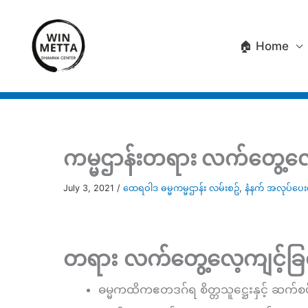
Skip
to
🏠 Home
content
ကမ္မဌာန်းတရား လက်တွေ့လေ့
July 3, 2021
/
ထေရဝါဒ ဓမ္မကမ္မဌာန်း လမ်းစဥ်
,
နံနက် အလုပ်ပေ
တရား လက်တွေ့လေ့ကျင့်ခြင
ဓမ္မကထိကဧတဒဂ်ရ စိတ္တသူဋ္ဌေးနှင့် ဆက်စ