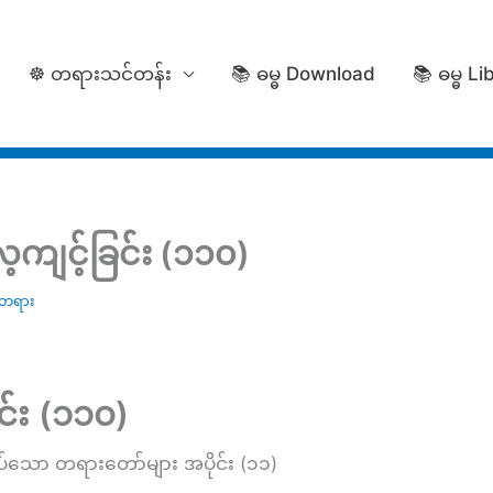
☸️ တရားသင်တန်း
📚 ဓမ္ဓ Download
📚 ဓမ္ဓ Li
ကျင့်ခြင်း (၁၁၀)
းတရား
်း (၁၁၀)
ပ်သော တရားတော်များ အပိုင်း (၁၁)