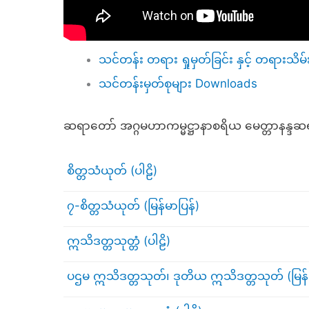
သင်တန်း တရား ရှုမှတ်ခြင်း နှင့် တရားသိမ်
သင်တန်းမှတ်စုများ Downloads
ဆရာတော် အဂ္ဂမဟာကမ္မဋ္ဌာနာစရိယ မေတ္တာနန္
စိတ္တသံယုတ် (ပါဠိ)
၇-စိတ္တသံယုတ် (မြန်မာပြန်)
ဣသိဒတ္တသုတ္တံ (ပါဠိ)
ပဌမ ဣသိဒတ္တသုတ်၊ ဒုတိယ ဣသိဒတ္တသုတ် (မြန်မ