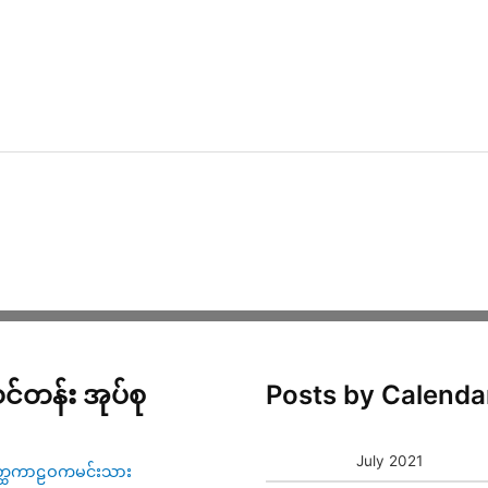
င်တန်း အုပ်စု
Posts by Calenda
July 2021
္ထကာဠဝကမင်းသား