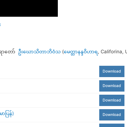
း
ဒဆရာတော်
ဦးဃောသိတာဘိဝံသ
(
မေတ္တာနန္ဒဝိဟာရ
, Califorina,
Download
Download
Download
ာပြန်)
Download