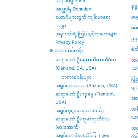
တရားဓမ္မ Posts
ခုဇ္
အလှူဒါန Donation
ဝေဠ
ယောဂီများတွက် ကျန်းမာရေး
ကဏ္ဍ
ခေ
အနာဂတ်ရဲ့ ကြယ်ပွင့်ကလေးများ
ဥပ
Privacy Policy
စိတ
☸️ တရားသင်တန်း
ဆရာတော် ဦးဃောသိတာဘိဝံသ
ဘဝ
(Oakland, CA, USA)
(သင
တရားစခန်းများ
ပြည
အရှင်ကေလာသ (Arizona, USA)
မျာ
ဆရာတော် ဦးဂရုဓမ္မ (Fremont,
အား
USA)
သင
အရှင်ကုဏ္ဍဓာန(ထားဝယ်)
အေ
ဆရာတော် ဦးကုမာရာဘိဝံသ
(ဖားအောက်)
ဘဝဆ
အရှင်ကောဝိဒ (ဆိပ်ဖြူ) (ဖား
လမ