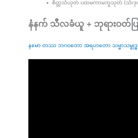
စိတ္တသံယုတ် ပထမကာမဘူသုတ် (သံ၊ဒု
နံနက် သီလခံယူ + ဘုရားဝတ်ပ
နမော တဿ ဘဂဝတော အရဟတော သမ္မာသမ္ဗုဒ