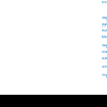
ဒေ
အရ
ခုန
Ash
Med
အရ
တရာ
auk
ထာဝ
ကမ္