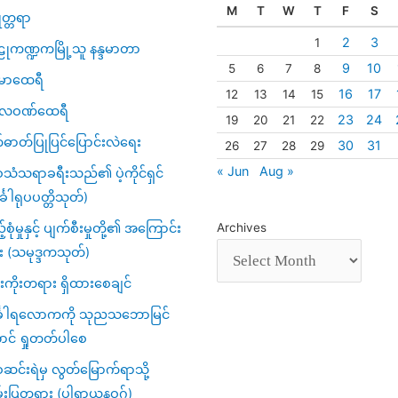
M
T
W
T
F
S
ဇုတ္တရာ
2
3
1
ုကဏ္ဍကမြို့သူ နန္ဒမာတာ
9
10
5
6
7
8
မာထေရီ
16
17
12
13
14
15
္ပလဝဏ်ထေရီ
23
24
19
20
21
22
်ဓာတ်ပြုပြင်ပြောင်းလဲရေး
30
31
26
27
28
29
« Jun
Aug »
သံသရာခရီးသည်၏ ပဲ့ကိုင်ရှင်
်္ခါရုပပတ္တိသုတ်)
့်စုံမှုနှင့် ပျက်စီးမှုတို့၏ အကြောင်း
Archives
း (သမုဒ္ဒကသုတ်)
ကိုးတရား ရှိထားစေချင်
်္ခါရလောကကို သုညသဘောမြင်
ာင် ရှုတတ်ပါစေ
င်းရဲမှ လွတ်မြောက်ရာသို့
်းပြတရား (ပါရာယနဝဂ်)