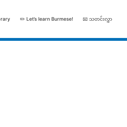
brary
✏️ Let’s learn Burmese!
📧 သတင်းလွှာ