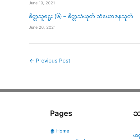
June 19, 2021
စိတ္တသူဋ္ဌေး (၆) – စိတ္တသံယုတ် သံယောဇနသုတ်
June 20, 2021
←
Previous Post
Pages
သ
🏠 Home
ဟတ