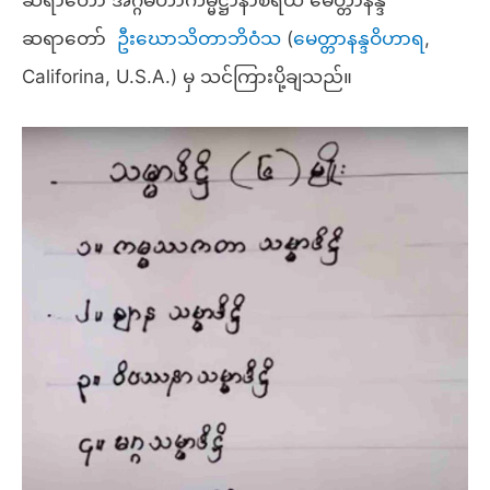
ဆရာတော် အဂ္ဂမဟာကမ္မဋ္ဌာနာစရိယ မေတ္တာနန္ဒ
ဆရာတော်
ဦးဃောသိတာဘိဝံသ
(
မေတ္တာနန္ဒဝိဟာရ
,
Califorina, U.S.A.) မှ သင်ကြားပို့ချသည်။