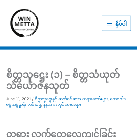
Skip
to
နှိပ်
content
နှိပ်ပါ
ပါ
စိတ္တသူဋ္ဌေး (၁) – စိတ္တသံယုတ်
သံယောဇနသုတ်
June 11, 2021
/
စိတ္တသူဋ္ဌေးနှင့် ဆက်စပ်သော တရားတော်များ
,
ထေရဝါဒ
ဓမ္မကမ္မဌာန်း လမ်းစဥ်
,
နံနက် အလုပ်ပေးတရား
တရား လက်တွေ့လေ့ကျင့်ခြင်း