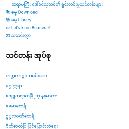
ဆရာမကြီး ဒေါ်ခင်လှတင်၏ ရှင်းလင်းမှုသင်တန်းများ
📚 ဓမ္ဓ Download
📚 ဓမ္ဓ Library
✏️ Let’s learn Burmese!
📧 သတင်းလွှာ
သင်တန်း အုပ်စု
ဟတ္ထကာဠဝကမင်းသား
ခုဇ္ဇုတ္တရာ
ဝေဠုကဏ္ဍကမြို့သူ နန္ဒမာတာ
ခေမာထေရီ
ဥပ္ပလဝဏ်ထေရီ
စိတ်ဓာတ်ပြုပြင်ပြောင်းလဲရေး