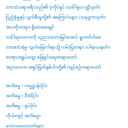
ဘဝသံသရာခရီးသည်၏ ပဲ့ကိုင်ရှင် (သင်္ခါရုပပတ္တိသုတ်)
ပြည့်စုံမှုနှင့် ပျက်စီးမှုတို့၏ အကြောင်းများ (သမုဒ္ဒကသုတ်)
အားကိုးတရား ရှိထားစေချင်
သင်္ခါရလောကကို သုညသဘောမြင်အောင် ရှုတတ်ပါစေ
ဘဝဆင်းရဲမှ လွတ်မြောက်ရာသို့ လမ်းပြတရား (ပါရာယနဝဂ်)
တဏှာအရှုပ်ထွေး ဖြေရှင်းရေးတရားတော်
အဂ္ဂသာဝက အရှင်မြတ်နှစ်ပါးတို့၏ ကျင့်စဥ်တရားတော်
အဘိဓမ္မ – ကမ္မဋ္ဌာန်းပိုင်း
အဘိဓမ္မ – ဝီထိပိုင်း
အဘိဓမ္မ – ရုပ်ပိုင်း
ကိုယ်ကျင့် အဘိဓမ္မာ
မဟာသမယသုတ်များ