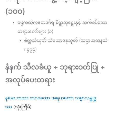
(၁၀၀)
ဓမ္မကထိကဧတဒဂ်ရ စိတ္တသူဋ္ဌေးနှင့် ဆက်စပ်သော
တရားတော်များ (၁)
စိတ္တသံယုတ် သံယောဇနသုတ် (သဠာယတနသံ
၊ ၄၇၄)
နံနက် သီလခံယူ + ဘုရားဝတ်ပြု +
အလုပ်ပေးတရား
နမော တဿ ဘဂဝတော အရဟတော သမ္မာသမ္ဗုဒ္ဓ
ဿ
(သုံးကြိမ်)