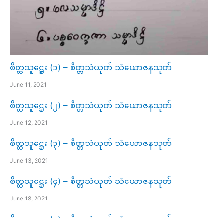
စိတ္တသူဋ္ဌေး (၁) – စိတ္တသံယုတ် သံယောဇနသုတ်
June 11, 2021
စိတ္တသူဋ္ဌေး (၂) – စိတ္တသံယုတ် သံယောဇနသုတ်
June 12, 2021
စိတ္တသူဋ္ဌေး (၃) – စိတ္တသံယုတ် သံယောဇနသုတ်
June 13, 2021
စိတ္တသူဋ္ဌေး (၄) – စိတ္တသံယုတ် သံယောဇနသုတ်
June 18, 2021