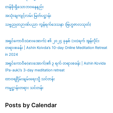
တန်ဖိုးရှိသောဘဝနေနည်း
အသုံးချကျင့်လမ်း မြတ်ပဋ္ဌာန်း
သဗ္ဗညုတဉာဏ်ပညာ ကွန်ရက်ဒေသနာ (ဗြဟ္မဇာလသုတ်)
အရှင်ကောဝိဒ(ဖားအောက်) ၏ ၂၀၂၄ ခုနှစ် (၁၀)ရက် အွန်လိုင်း
တရားစခန်း | Ashin Koivda’s 10-day Online Meditation Retreat
in 2024
အရှင်ကောဝိဓ(ဖားအောက်)၏ ၃ ရက် တရားစခန်း | Ashin Kovida
(Pa-auk)’s 3-day meditation retreat
ထာဝရငြိမ်းချမ်းရေးသို့ သင်တန်း
ကမ္မဋ္ဌာန်းတရား သင်တန်း
Posts by Calendar