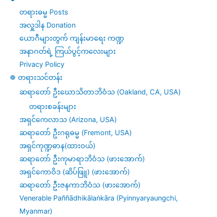
တရားဓမ္မ Posts
အလှူဒါန Donation
ယောဂီများတွက် ကျန်းမာရေး ကဏ္ဍ
အနာဂတ်ရဲ့ ကြယ်ပွင့်ကလေးများ
Privacy Policy
☸️ တရားသင်တန်း
ဆရာတော် ဦးဃောသိတာဘိဝံသ (Oakland, CA, USA)
တရားစခန်းများ
အရှင်ကေလာသ (Arizona, USA)
ဆရာတော် ဦးဂရုဓမ္မ (Fremont, USA)
အရှင်ကုဏ္ဍဓာန(ထားဝယ်)
ဆရာတော် ဦးကုမာရာဘိဝံသ (ဖားအောက်)
အရှင်ကောဝိဒ (ဆိပ်ဖြူ) (ဖားအောက်)
ဆရာတော် ဦးဇနကာဘိဝံသ (ဖားအောက်)
Venerable Paññādhikālaṅkāra (Pyinnyaryaungchi,
Myanmar)