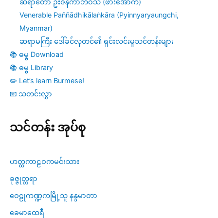
ဆရာတော် ဦးဇနကာဘိဝံသ (ဖားအောက်)
Venerable Paññādhikālaṅkāra (Pyinnyaryaungchi,
Myanmar)
ဆရာမကြီး ဒေါ်ခင်လှတင်၏ ရှင်းလင်းမှုသင်တန်းများ
📚 ဓမ္ဓ Download
📚 ဓမ္ဓ Library
✏️ Let’s learn Burmese!
📧 သတင်းလွှာ
သင်တန်း အုပ်စု
ဟတ္ထကာဠဝကမင်းသား
ခုဇ္ဇုတ္တရာ
ဝေဠုကဏ္ဍကမြို့သူ နန္ဒမာတာ
ခေမာထေရီ