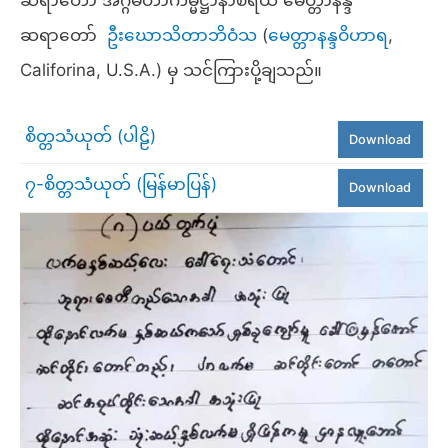
ဆရာတော် အဂ္ဂမဟာကမ္မဋ္ဌာနာစရိယ မေတ္တာနန္ဒ
ဆရာတော်
ဦးဃောသိတာဘိဝံသ
(
မေတ္တာနန္ဒဝိဟာရ
,
Califorina, U.S.A.) မှ သင်ကြားပို့ချသည်။
စိတ္တသံယုတ် (ပါဠိ)
Download
၇-စိတ္တသံယုတ် (မြန်မာပြန်)
Download