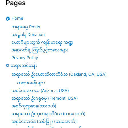
Pages
🏠 Home
တရားဓမ္မ Posts
အလှူဒါန Donation
ယောဂီများတွက် ကျန်းမာရေး ကဏ္ဍ
အနာဂတ်ရဲ့ ကြယ်ပွင့်ကလေးများ
Privacy Policy
☸️ တရားသင်တန်း
ဆရာတော် ဦးဃောသိတာဘိဝံသ (Oakland, CA, USA)
တရားစခန်းများ
အရှင်ကေလာသ (Arizona, USA)
ဆရာတော် ဦးဂရုဓမ္မ (Fremont, USA)
အရှင်ကုဏ္ဍဓာန(ထားဝယ်)
ဆရာတော် ဦးကုမာရာဘိဝံသ (ဖားအောက်)
အရှင်ကောဝိဒ (ဆိပ်ဖြူ) (ဖားအောက်)