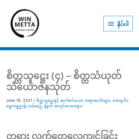
Skip
to
နှိပ်
content
နှိပ်ပါ
ပါ
စိတ္တသူဋ္ဌေး (၄) – စိတ္တသံယုတ်
သံယောဇနသုတ်
June 18, 2021
/
စိတ္တသူဋ္ဌေးနှင့် ဆက်စပ်သော တရားတော်များ
,
ထေရဝါဒ
ဓမ္မကမ္မဌာန်း လမ်းစဥ်
,
နံနက် အလုပ်ပေးတရား
တရား လက်တွေ့လေ့ကျင့်ခြင်း