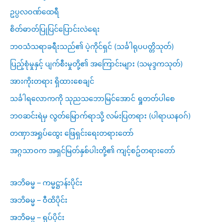
ဥပ္ပလဝဏ်ထေရီ
စိတ်ဓာတ်ပြုပြင်ပြောင်းလဲရေး
ဘဝသံသရာခရီးသည်၏ ပဲ့ကိုင်ရှင် (သင်္ခါရုပပတ္တိသုတ်)
ပြည့်စုံမှုနှင့် ပျက်စီးမှုတို့၏ အကြောင်းများ (သမုဒ္ဒကသုတ်)
အားကိုးတရား ရှိထားစေချင်
သင်္ခါရလောကကို သုညသဘောမြင်အောင် ရှုတတ်ပါစေ
ဘဝဆင်းရဲမှ လွတ်မြောက်ရာသို့ လမ်းပြတရား (ပါရာယနဝဂ်)
တဏှာအရှုပ်ထွေး ဖြေရှင်းရေးတရားတော်
အဂ္ဂသာဝက အရှင်မြတ်နှစ်ပါးတို့၏ ကျင့်စဥ်တရားတော်
အဘိဓမ္မ – ကမ္မဋ္ဌာန်းပိုင်း
အဘိဓမ္မ – ဝီထိပိုင်း
အဘိဓမ္မ – ရုပ်ပိုင်း