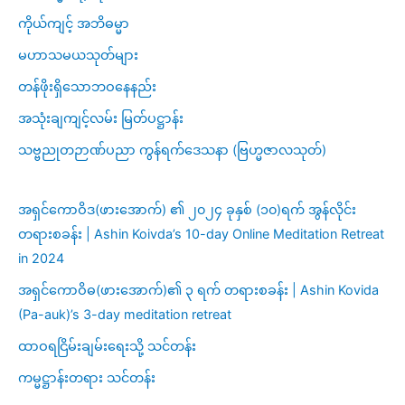
ကိုယ်ကျင့် အဘိဓမ္မာ
မဟာသမယသုတ်များ
တန်ဖိုးရှိသောဘဝနေနည်း
အသုံးချကျင့်လမ်း မြတ်ပဋ္ဌာန်း
သဗ္ဗညုတဉာဏ်ပညာ ကွန်ရက်ဒေသနာ (ဗြဟ္မဇာလသုတ်)
အရှင်ကောဝိဒ(ဖားအောက်) ၏ ၂၀၂၄ ခုနှစ် (၁၀)ရက် အွန်လိုင်း
တရားစခန်း | Ashin Koivda’s 10-day Online Meditation Retreat
in 2024
အရှင်ကောဝိဓ(ဖားအောက်)၏ ၃ ရက် တရားစခန်း | Ashin Kovida
(Pa-auk)’s 3-day meditation retreat
ထာဝရငြိမ်းချမ်းရေးသို့ သင်တန်း
ကမ္မဋ္ဌာန်းတရား သင်တန်း