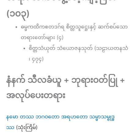
(၁၀၃)
ဓမ္မကထိကဧတဒဂ်ရ စိတ္တသူဋ္ဌေးနှင့် ဆက်စပ်သော
တရားတော်များ (၄)
စိတ္တသံယုတ် သံယောဇနသုတ် (သဠာယတနသံ
၊ ၄၇၄)
နံနက် သီလခံယူ + ဘုရားဝတ်ပြု +
အလုပ်ပေးတရား
နမော တဿ ဘဂဝတော အရဟတော သမ္မာသမ္ဗုဒ္ဓ
ဿ
(သုံးကြိမ်)