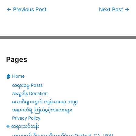
←
Previous Post
Next Post
→
Pages
🏠 Home
တရားဓမ္မ Posts
အလှူဒါန Donation
ယောဂီများတွက် ကျန်းမာရေး ကဏ္ဍ
အနာဂတ်ရဲ့ ကြယ်ပွင့်ကလေးများ
Privacy Policy
☸️ တရားသင်တန်း
ဆရာတော် ဦးဃောသိတာဘိဝံသ (Oakland, CA, USA)