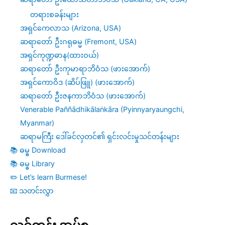
တရားစခန်းများ
အရှင်ကေလာသ (Arizona, USA)
ဆရာတော် ဦးဂရုဓမ္မ (Fremont, USA)
အရှင်ကုဏ္ဍဓာန(ထားဝယ်)
ဆရာတော် ဦးကုမာရာဘိဝံသ (ဖားအောက်)
အရှင်ကောဝိဒ (ဆိပ်ဖြူ) (ဖားအောက်)
ဆရာတော် ဦးဇနကာဘိဝံသ (ဖားအောက်)
Venerable Paññādhikālaṅkāra (Pyinnyaryaungchi,
Myanmar)
ဆရာမကြီး ဒေါ်ခင်လှတင်၏ ရှင်းလင်းမှုသင်တန်းများ
📚 ဓမ္ဓ Download
📚 ဓမ္ဓ Library
✏️ Let’s learn Burmese!
📧 သတင်းလွှာ