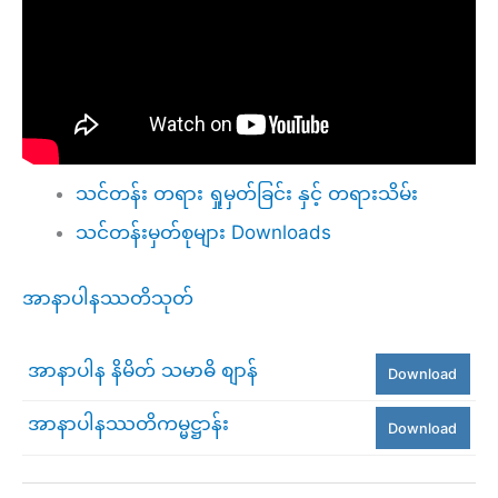
သင်တန်း တရား ရှုမှတ်ခြင်း နှင့် တရားသိမ်း
သင်တန်းမှတ်စုများ Downloads
အာနာပါနဿတိသုတ်
အာနာပါန နိမိတ် သမာဓိ စျာန်
Download
အာနာပါနဿတိကမ္မဋ္ဌာန်း
Download