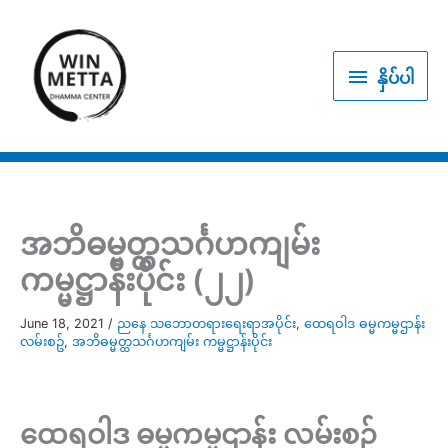
Skip
to
နှိပ်
content
နှိပ်ပါ
ပါ
အဘိဓမ္မတ္ထသင်္ဂဟကျမ်း
ကမ္မဋ္ဌာန်းပိုင်း (၂၂)
June 18, 2021
/
ညနေ သဘောတရားရေးရာအပိုင်း
,
ထေရဝါဒ ဓမ္မကမ္မဌာန်း
လမ်းစဥ်
,
အဘိဓမ္မတ္ထသင်္ဂဟကျမ်း ကမ္မဋ္ဌာန်းပိုင်း
ထေရဝါဒ ဓမ္မကမ္မဌာန်း လမ်းစဥ်