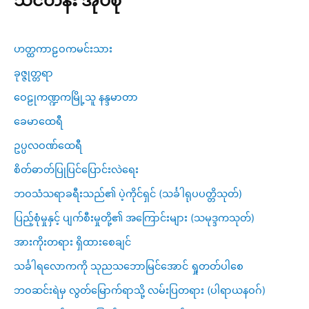
သင်တန်း အုပ်စု
ဟတ္ထကာဠဝကမင်းသား
ခုဇ္ဇုတ္တရာ
ဝေဠုကဏ္ဍကမြို့သူ နန္ဒမာတာ
ခေမာထေရီ
ဥပ္ပလဝဏ်ထေရီ
စိတ်ဓာတ်ပြုပြင်ပြောင်းလဲရေး
ဘဝသံသရာခရီးသည်၏ ပဲ့ကိုင်ရှင် (သင်္ခါရုပပတ္တိသုတ်)
ပြည့်စုံမှုနှင့် ပျက်စီးမှုတို့၏ အကြောင်းများ (သမုဒ္ဒကသုတ်)
အားကိုးတရား ရှိထားစေချင်
သင်္ခါရလောကကို သုညသဘောမြင်အောင် ရှုတတ်ပါစေ
ဘဝဆင်းရဲမှ လွတ်မြောက်ရာသို့ လမ်းပြတရား (ပါရာယနဝဂ်)