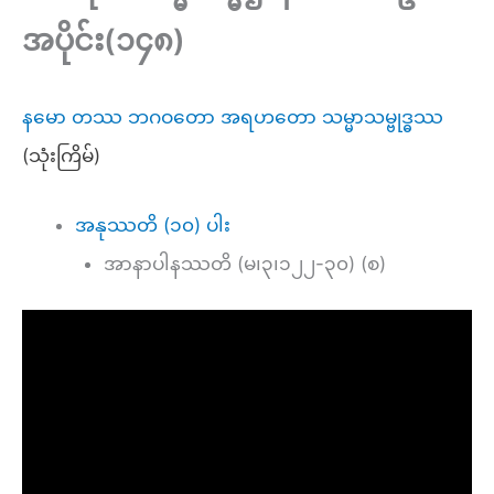
အပိုင်း(၁၄၈)
နမော တဿ ဘဂဝတော အရဟတော သမ္မာသမ္ဗုဒ္ဓဿ
(သုံးကြိမ်)
အနုဿတိ (၁၀) ပါး
အာနာပါနဿတိ (မ၊၃၊၁၂၂-၃၀) (စ)