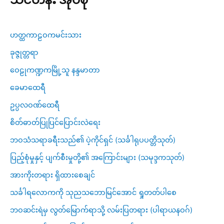
ဟတ္ထကာဠဝကမင်းသား
ခုဇ္ဇုတ္တရာ
ဝေဠုကဏ္ဍကမြို့သူ နန္ဒမာတာ
ခေမာထေရီ
ဥပ္ပလဝဏ်ထေရီ
စိတ်ဓာတ်ပြုပြင်ပြောင်းလဲရေး
ဘဝသံသရာခရီးသည်၏ ပဲ့ကိုင်ရှင် (သင်္ခါရုပပတ္တိသုတ်)
ပြည့်စုံမှုနှင့် ပျက်စီးမှုတို့၏ အကြောင်းများ (သမုဒ္ဒကသုတ်)
အားကိုးတရား ရှိထားစေချင်
သင်္ခါရလောကကို သုညသဘောမြင်အောင် ရှုတတ်ပါစေ
ဘဝဆင်းရဲမှ လွတ်မြောက်ရာသို့ လမ်းပြတရား (ပါရာယနဝဂ်)