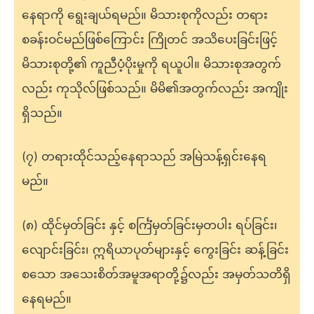
နေရာကို ရွေးချယ်ရမည်။ မိသားစုကိုလည်း တရား
စခန်းဝင်မည်ဖြစ်ကြောင်း ကြိုတင် အသိပေးခြင်းဖြင့်
မိသားစုတို့၏ ကူညီပံ့ပိုးမှုကို ရယူပါ။ မိသားစုအတွက်
လည်း ကုသိုလ်ဖြစ်သည်။ မိမိ၏အတွက်လည်း အကျိုး
ရှိသည်။
(၇) တရားထိုင်သည့်နေရာသည် အမြဲသန့်ရှင်းနေရ
မည်။
(၈) ထိုင်မှတ်ခြင်း နှင့် စင်္ကြံမှတ်ခြင်းမှတပါး ရပ်ခြင်း၊
လျောင်းခြင်း၊ ဣရိယာပုတ်များနှင့် ကွေးခြင်း ဆန့်ခြင်း
စသော အသေးစိတ်အမူအရာတို့၌လည်း အမှတ်သတိရှိ
နေရမည်။