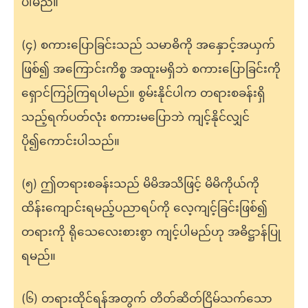
ပါမည်။
(၄) စကားပြောခြင်းသည် သမာဓိကို အနှောင့်အယှက်
ဖြစ်၍ အကြောင်းကိစ္စ အထူးမရှိဘဲ စကားပြောခြင်းကို
ရှောင်ကြဉ်ကြရပါမည်။ စွမ်းနိုင်ပါက တရားစခန်းရှိ
သည့်ရက်ပတ်လုံး စကားမပြောဘဲ ကျင့်နိုင်လျှင်
ပို၍ကောင်းပါသည်။
(၅) ဤတရားစခန်းသည် မိမိအသိဖြင့် မိမိကိုယ်ကို
ထိန်းကျောင်းရမည့်ပညာရပ်ကို လေ့ကျင့်ခြင်းဖြစ်၍
တရားကို ရိုသေလေးစားစွာ ကျင့်ပါမည်ဟု အဓိဋ္ဌာန်ပြု
ရမည်။
(၆) တရားထိုင်ရန်အတွက် တိတ်ဆိတ်ငြိမ်သက်သော