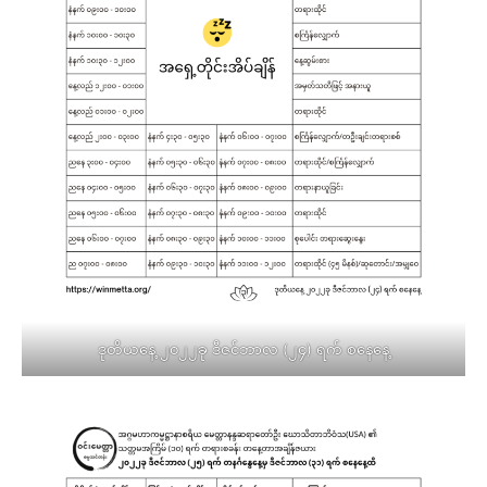
ဒုတိယနေ့ ၂၀၂၂ခု ဒီဇင်ဘာလ (၂၄) ရက် စနေနေ့