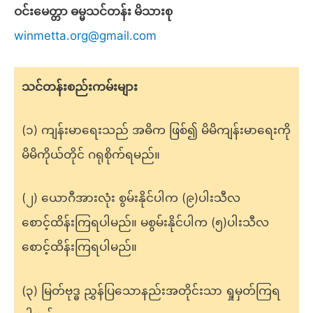
ဝင်းမေတ္တာ ဓမ္မသင်တန်း မိသားစု
winmetta.org@gmail.com
သင်တန်းစည်းကမ်းများ
(၁) ကျန်းမာရေးသည် အဓိက ဖြစ်၍ မိမိကျန်းမာရေးကို
မိမိကိုယ်တိုင် ဂရုစိုက်ရမည်။
(၂) ယောဂီအားလုံး စွမ်းနိုင်ပါက (၉)ပါးသီလ
စောင့်ထိန်းကြရပါမည်။ မစွမ်းနိုင်ပါက (၅)ပါးသီလ
စောင့်ထိန်းကြရပါမည်။
(၃) မြတ်ဗုဒ္ဓ ညွှန်ပြသောနည်းအတိုင်းသာ ရှုမှတ်ကြရ