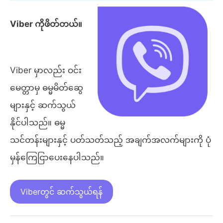
Viber ကိုဖိတ်တယ်။
Viber မှာလည်း ဝင်း
မေတ္တာမှ ဓမ္မမိတ်ဆွေ
များနှင့် ဆက်သွယ်
နိုင်ပါသည်။ ဓမ္မ
သင်တန်းများနှင့် ပတ်သတ်သည့် အချက်အလက်များကို ပုံ
မှန်ကြေငြာပေးနေပါသည်။
Viberတွင် ဆက်သွယ်ရန်