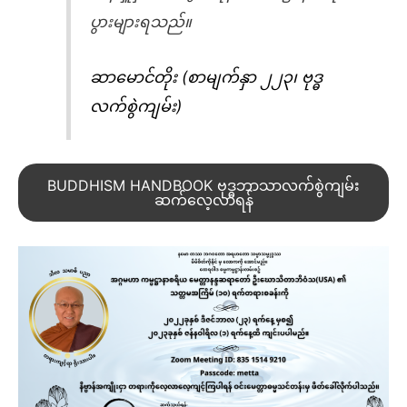
ပွားများရသည်။
ဆာမောင်တိုး (စာမျက်နှာ ၂၂၃၊ ဗုဒ္ဓ
လက်စွဲကျမ်း)
BUDDHISM HANDBOOK ဗုဒ္ဓဘာသာလက်စွဲကျမ်း
ဆက်လေ့လာရန်