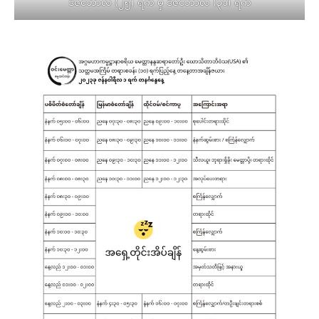
ဒီဇင်ဘာလ (၂၅) ရက် မှ ဒီဇင်ဘာလ (၃၁) ရက်