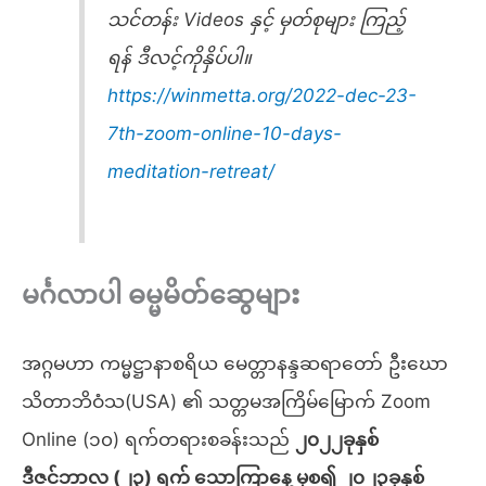
သင်တန်း Videos နှင့် မှတ်စုများ ကြည့်
ရန် ဒီလင့်ကိုနှိပ်ပါ။
https://winmetta.org/2022-dec-23-
7th-zoom-online-10-days-
meditation-retreat/
မင်္ဂလာပါ ဓမ္မမိတ်ဆွေများ
အဂ္ဂမဟာ ကမ္မဋ္ဌာနာစရိယ မေတ္တာနန္ဒဆရာတော် ဦးဃော
သိတာဘိဝံသ(USA) ၏ သတ္တမအကြိမ်မြောက် Zoom
Online (၁၀) ရက်တရားစခန်းသည်
၂၀၂၂ခုနှစ်
ဒီဇင်ဘာလ (၂၃) ရက် သောကြာနေ့ မှစ၍ ၂၀၂၃ခုနှစ်