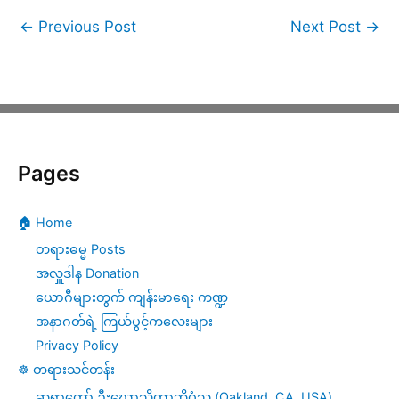
←
Previous Post
Next Post
→
Pages
🏠 Home
တရားဓမ္မ Posts
အလှူဒါန Donation
ယောဂီများတွက် ကျန်းမာရေး ကဏ္ဍ
အနာဂတ်ရဲ့ ကြယ်ပွင့်ကလေးများ
Privacy Policy
☸️ တရားသင်တန်း
ဆရာတော် ဦးဃောသိတာဘိဝံသ (Oakland, CA, USA)