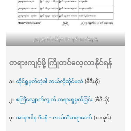
၂၀၂၃ခု ဇန်နဝါရီလ (၁) ရက် တနင်္ဂနွေနေ့
တရားကျင့်ဖို့ ကြိုတင်လေ့လာနိုင်ရန်
၁။
ထိုင်ရှုမှတ်တဲ့ခါ ဘယ်လိုထိုင်မလဲ
(ဗီဒီယို)
၂။
စင်္ကြံလျှောက်လျှက် တရားရှုမှတ်ခြင်း
(ဗီဒီယို)
၃။
အာနာပါန ဒီပနီ – လယ်တီဆရာတော်
(စာအုပ်)