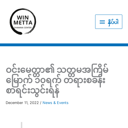
Skip
to
နှိပ်
content
နှိပ်ပါ
ပါ
ဝင်းမေတ္တာ၏ သတ္တမအကြိမ်
မြောက် ၁၀ရက် တရားစခန်း
စာရင်းသွင်းရန်
December 11, 2022
/
News & Events