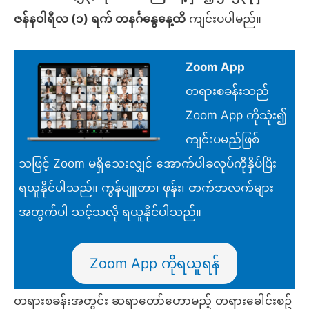
ဇန်နဝါရီလ (၁) ရက် တနင်္ဂနွေနေ့ထိ
ကျင်းပပါမည်။
Zoom App
တရားစခန်းသည်
Zoom App ကိုသုံး၍
ကျင်းပမည်ဖြစ်
သဖြင့် Zoom မရှိသေးလျှင် အောက်ပါခလုပ်ကိုနှိပ်ပြီး
ရယူနိုင်ပါသည်။ ကွန်ပျူတာ၊ ဖုန်း၊ တက်ဘလက်များ
အတွက်ပါ သင့်သလို ရယူနိုင်ပါသည်။
Zoom App ကိုရယူရန်
တရားစခန်းအတွင်း ဆရာတော်ဟောမည့် တရားခေါင်းစဥ်