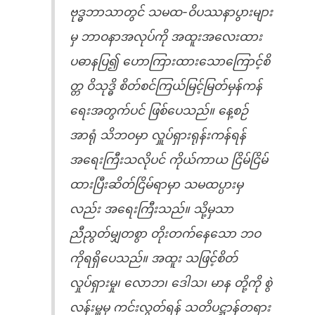
ဗုဒ္ဓဘာသာတွင် သမထ-ဝိပဿနာပွားများ
မှ ဘာဝနာအလုပ်ကို အထူးအလေးထား
ပဓာနပြ၍ ဟောကြားထားသောကြောင့်စိ
တ္တ ဝိသုဒ္ဓိ စိတ်စင်ကြယ်မြင့်မြတ်မှန်ကန်
ရေးအတွက်ပင် ဖြစ်ပေသည်။ နေ့စဉ်
အာရုံ သိဘဝမှာ လှူပ်ရှားရုန်းကန်ရန်
အရေးကြီးသလိုပင် ကိုယ်ကာယ ငြိမ်ငြိမ်
ထားပြီးဆိတ်ငြိမ်ရာမှာ သမထပ္ပားမှ
လည်း အရေးကြီးသည်။ သို့မှသာ
ညီညွတ်မျှတစွာ တိုးတက်နေသော ဘဝ
ကိုရရှိပေသည်။ အထူး သဖြင့်စိတ်
လှုပ်ရှားမှု၊ လောဘ၊ ဒေါသ၊ မာန တို့ကို စွဲ
လန်းမှူမှ ကင်းလွတ်ရန် သတိပဋ္ဌာန်တရား