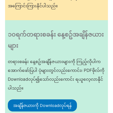
အကြောင်းကြားနိုင်ပါသည်။
၁၀ရက်တရားစခန်း နေ့စဥ်အချိန်ဇယား
များ
တရားစခန်း နေ့စဥ်အချိန်ဇယားများကို ကြည့်လိုပါက
အောက်ဖော်ပြပါ ပုံများတွင်လည်းကောင်း၊ PDFဖိုလ်ကို
Downloadလုပ်၍သော်လည်းကောင်း ရယူလေ့လာနိုင်
ပါသည်။
အချိန်ဇယားကို Downloadလုပ်ရန်