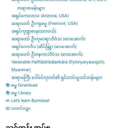
တရားစခန်းများ
အရှင်ကေလာသ (Arizona, USA)
ဆရာတော် ဦးဂရုဓမ္မ (Fremont, USA)
အရှင်ကုဏ္ဍဓာန(ထားဝယ်)
ဆရာတော် ဦးကုမာရာဘိဝံသ (ဖားအောက်)
အရှင်ကောဝိဒ (ဆိပ်ဖြူ) (ဖားအောက်)
ဆရာတော် ဦးဇနကာဘိဝံသ (ဖားအောက်)
Venerable Paññādhikālaṅkāra (Pyinnyaryaungchi,
Myanmar)
ဆရာမကြီး ဒေါ်ခင်လှတင်၏ ရှင်းလင်းမှုသင်တန်းများ
📚 ဓမ္ဓ Download
📚 ဓမ္ဓ Library
✏️ Let’s learn Burmese!
📧 သတင်းလွှာ
သင်တန်း အုပ်စု