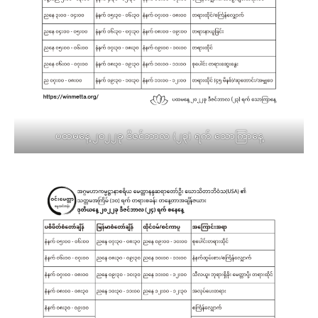
ပထမနေ့ ၂၀၂၂ခု ဒီဇင်ဘာလ (၂၃) ရက် သောကြာနေ့