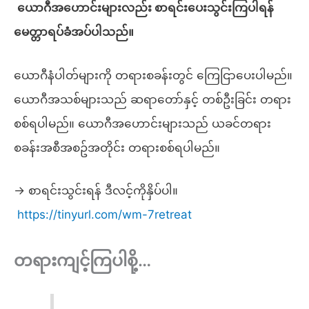
ယောဂီအဟောင်းများလည်း စာရင်းပေးသွင်းကြပါရန်
မေတ္တာရပ်ခံအပ်ပါသည်။
ယောဂီနံပါတ်များကို တရားစခန်းတွင် ကြေငြာပေးပါမည်။
ယောဂီအသစ်များသည် ဆရာတော်နှင့် တစ်ဦးခြင်း တရား
စစ်ရပါမည်။ ယောဂီအဟောင်းများသည် ယခင်တရား
စခန်းအစီအစဥ်အတိုင်း တရားစစ်ရပါမည်။
→ စာရင်းသွင်းရန် ဒီလင့်ကိုနှိပ်ပါ။
https://tinyurl.com/wm-7retreat
တရားကျင့်ကြပါစို့…