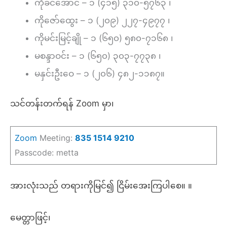
ကိုခင်အောင် – ၁ (၄၁၅) ၃၁၀-၅၇၆၃ ၊
ကိုဇော်ထွေး – ၁ (၂၀၉) ၂၂၇-၄၉၇၇ ၊
ကိုမင်းမြင့်ချို – ၁ (၆၅၀) ၅၈၀-၇၁၆၈ ၊
မစန္ဒာဝင်း – ၁ (၆၅၀) ၃၀၃-၇၇၃၈ ၊
မနှင်းဦးဝေ – ၁ (၂၀၆) ၄၈၂-၁၁၈၇။
သင်တန်းတက်ရန် Zoom မှာ၊
Zoom
Meeting:
835 1514 9210
Passcode: metta
အားလုံးသည် တရားကိုမြင်၍ ငြိမ်းအေးကြပါစေ။ ။
မေတ္တာဖြင့်၊