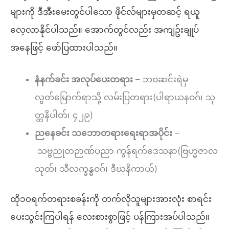
များကို ဒီအီးမေးတွင်ပါသော ဖိုင်လ်များမှတဆင့် ရယူ
လေ့လာနိုင်ပါသည်။ အောက်တွင်လည်း အကျဥ်းချုပ်
အနေဖြင့် ဖော်ပြထားပါသည်။
နံနက်ခင်း အလုပ်ပေးတရား
– ဘဝဆင်းရဲမှ
လွတ်မြောက်ရာသို့ လမ်းပြတရား(ပါရာယနဝဂ်၊ သု
တ္တနိပါတ်၊ ၄၂၉)
ညနေခင်း သဘောတရားရေးရာအပိုင်း
–
သဗ္ဗညုတဉာဏ်ပညာ ကွန်ရက်ဒေသနာ(ဗြဟ္မဇာလ
သုတ်၊ သီလက္ခန္ဓဝဂ်၊ ဒီဃနိကာယ်)
ထို၁၀ရက်တရားစခန်းကို တက်လိုသူများအားလုံး စာရင်း
ပေးသွင်းကြပါရန် လေးစားစွာဖြင့် ပန်ကြားအပ်ပါသည်။