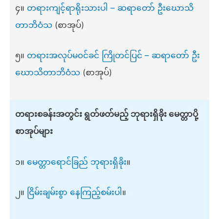
၄။
တရားကျင့်ရာရိုးသားပါ – ဆရာတော် ဦးဃောသိ
တာဘိဝံသ
(စာအုပ်)
၅။
တရားအလုပ်မ၀င်ခင် ကြိုတင်ပြင် – ဆရာတော် ဦး
ဃောသိတာဘိဝံသ
(စာအုပ်)
တရားစခန်းအတွင်း ရွတ်ဖတ်မည့် ဘုရားရှိခိုး မေတ္တာပို့
စာအုပ်များ
၁။
မေတ္တာရောင်ခြည် ဘုရားရှိခိုး
။
၂။
ငြိမ်းချမ်းစွာ နေကြည့်စမ်းပါ
။