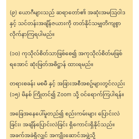
(၉) ယောဂီများသည် ဆရာတော်၏ အဆုံးအမဩဝါဒ
နှင့် သင်တန်းအချိန်ဇယားကို တတ်နိုင်သမျှတိကျစွာ
လိုက်နာကြရပါမည်။
(၁၀) ကုသိုလ်စိတ်သာဖြစ်စေ၍ အကုသိုလ်စိတ်မဖြစ်
ရအောင် ဆုံးဖြတ်အဓိဋ္ဌာန် ထားရမည်။
တရားစခန်း မစမီ နှင့် အခြားအစီအစဥ်များတွင်လည်း
(၁၅) မိနစ် ကြိုတင်၍ Zoom သို့ ဝင်ရောက်ကြပါရန်။
အခြေအနေပေါ်မူတည်၍ စည်းကမ်းများ ပြောင်းလဲ
ခြင်း၊ အချိန်ပြောင်းလဲခြင်း ရှိကောင်းရှိနိုင်သည်။
အခက်အခဲရှိလျှင် အကျိုးဆောင်အဖွဲ့သို့