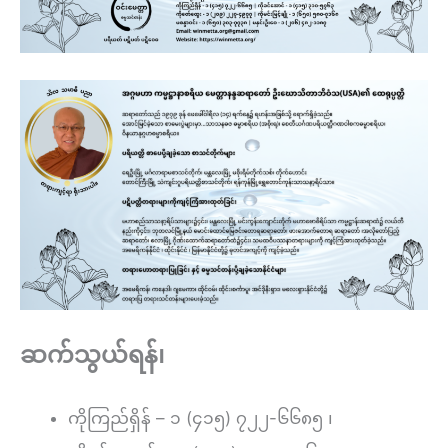
ဆက်သွယ်ရန်၊
ကိုကြည်ရှိန် – ၁ (၄၁၅) ၇၂၂-၆၆၈၅ ၊