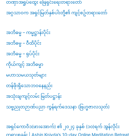
တဏှာအရှုပ်ထွေး ဖြေရှင်းရေးတရားတော်
အဂ္ဂသာဝက အရှင်မြတ်နှစ်ပါးတို့၏ ကျင့်စဥ်တရားတော်
အဘိဓမ္မ – ကမ္မဋ္ဌာန်းပိုင်း
အဘိဓမ္မ – ဝီထိပိုင်း
အဘိဓမ္မ – ရုပ်ပိုင်း
ကိုယ်ကျင့် အဘိဓမ္မာ
မဟာသမယသုတ်များ
တန်ဖိုးရှိသောဘဝနေနည်း
အသုံးချကျင့်လမ်း မြတ်ပဋ္ဌာန်း
သဗ္ဗညုတဉာဏ်ပညာ ကွန်ရက်ဒေသနာ (ဗြဟ္မဇာလသုတ်)
အရှင်ကောဝိဒ(ဖားအောက်) ၏ ၂၀၂၄ ခုနှစ် (၁၀)ရက် အွန်လိုင်း
တရားစခန်း | Ashin Koivda’s 10-day Online Meditation Retreat