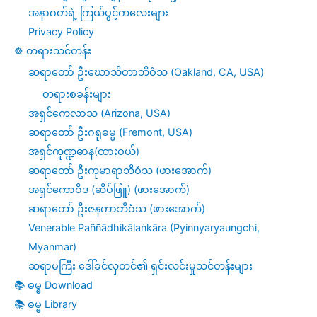
အနာဂတ်ရဲ့ ကြယ်ပွင့်ကလေးများ
Privacy Policy
☸️ တရားသင်တန်း
ဆရာတော် ဦးဃောသိတာဘိဝံသ (Oakland, CA, USA)
တရားစခန်းများ
အရှင်ကေလာသ (Arizona, USA)
ဆရာတော် ဦးဂရုဓမ္မ (Fremont, USA)
အရှင်ကုဏ္ဍဓာန(ထားဝယ်)
ဆရာတော် ဦးကုမာရာဘိဝံသ (ဖားအောက်)
အရှင်ကောဝိဒ (ဆိပ်ဖြူ) (ဖားအောက်)
ဆရာတော် ဦးဇနကာဘိဝံသ (ဖားအောက်)
Venerable Paññādhikālaṅkāra (Pyinnyaryaungchi,
Myanmar)
ဆရာမကြီး ဒေါ်ခင်လှတင်၏ ရှင်းလင်းမှုသင်တန်းများ
📚 ဓမ္ဓ Download
📚 ဓမ္ဓ Library