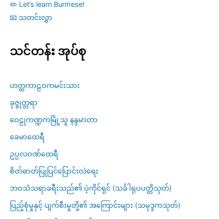
✏️ Let’s learn Burmese!
📧 သတင်းလွှာ
သင်တန်း အုပ်စု
ဟတ္ထကာဠဝကမင်းသား
ခုဇ္ဇုတ္တရာ
ဝေဠုကဏ္ဍကမြို့သူ နန္ဒမာတာ
ခေမာထေရီ
ဥပ္ပလဝဏ်ထေရီ
စိတ်ဓာတ်ပြုပြင်ပြောင်းလဲရေး
ဘဝသံသရာခရီးသည်၏ ပဲ့ကိုင်ရှင် (သင်္ခါရုပပတ္တိသုတ်)
ပြည့်စုံမှုနှင့် ပျက်စီးမှုတို့၏ အကြောင်းများ (သမုဒ္ဒကသုတ်)