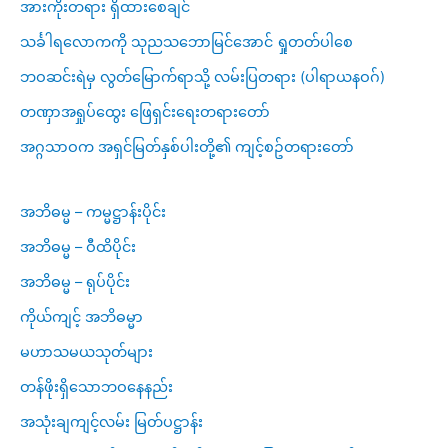
အားကိုးတရား ရှိထားစေချင်
သင်္ခါရလောကကို သုညသဘောမြင်အောင် ရှုတတ်ပါစေ
ဘဝဆင်းရဲမှ လွတ်မြောက်ရာသို့ လမ်းပြတရား (ပါရာယနဝဂ်)
တဏှာအရှုပ်ထွေး ဖြေရှင်းရေးတရားတော်
အဂ္ဂသာဝက အရှင်မြတ်နှစ်ပါးတို့၏ ကျင့်စဥ်တရားတော်
အဘိဓမ္မ – ကမ္မဋ္ဌာန်းပိုင်း
အဘိဓမ္မ – ဝီထိပိုင်း
အဘိဓမ္မ – ရုပ်ပိုင်း
ကိုယ်ကျင့် အဘိဓမ္မာ
မဟာသမယသုတ်များ
တန်ဖိုးရှိသောဘဝနေနည်း
အသုံးချကျင့်လမ်း မြတ်ပဋ္ဌာန်း