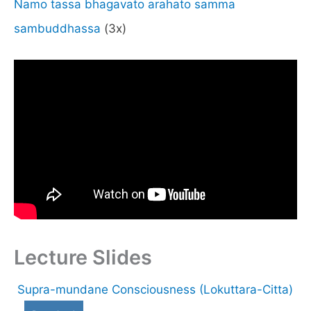
Namo tassa bhagavato arahato samma
sambuddhassa
(3x)
Lecture Slides
Supra-mundane Consciousness (Lokuttara-Citta)