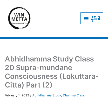
Skip
to
နှိပ်
content
နှိပ်ပါ
ပါ
Abhidhamma Study Class
20 Supra-mundane
Consciousness (Lokuttara-
Citta) Part (2)
February 1, 2023
/
Abhidhamma Study
,
Dhamma Class