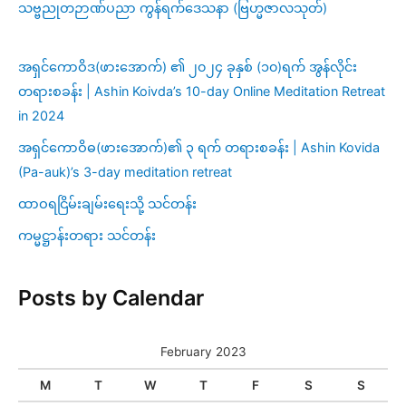
သဗ္ဗညုတဉာဏ်ပညာ ကွန်ရက်ဒေသနာ (ဗြဟ္မဇာလသုတ်)
အရှင်ကောဝိဒ(ဖားအောက်) ၏ ၂၀၂၄ ခုနှစ် (၁၀)ရက် အွန်လိုင်း
တရားစခန်း | Ashin Koivda’s 10-day Online Meditation Retreat
in 2024
အရှင်ကောဝိဓ(ဖားအောက်)၏ ၃ ရက် တရားစခန်း | Ashin Kovida
(Pa-auk)’s 3-day meditation retreat
ထာဝရငြိမ်းချမ်းရေးသို့ သင်တန်း
ကမ္မဋ္ဌာန်းတရား သင်တန်း
Posts by Calendar
February 2023
M
T
W
T
F
S
S