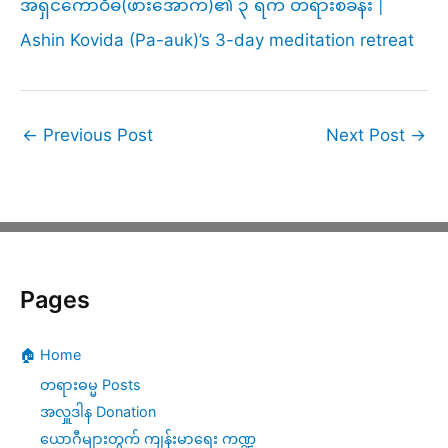
အရှင်ကောဝိဓ(ဖားအောက်)၏ ၃ ရက် တရားစခန်း |
Ashin Kovida (Pa-auk)’s 3-day meditation retreat
←
Previous Post
Next Post
→
Pages
🏠 Home
တရားဓမ္မ Posts
အလှူဒါန Donation
ယောဂီများတွက် ကျန်းမာရေး ကဏ္ဍ