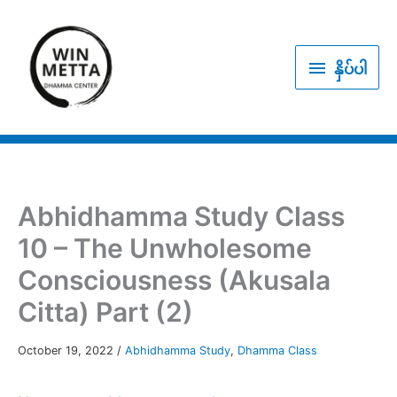
Skip
to
နှိပ်
content
နှိပ်ပါ
ပါ
Abhidhamma Study Class
10 – The Unwholesome
Consciousness (Akusala
Citta) Part (2)
October 19, 2022
/
Abhidhamma Study
,
Dhamma Class