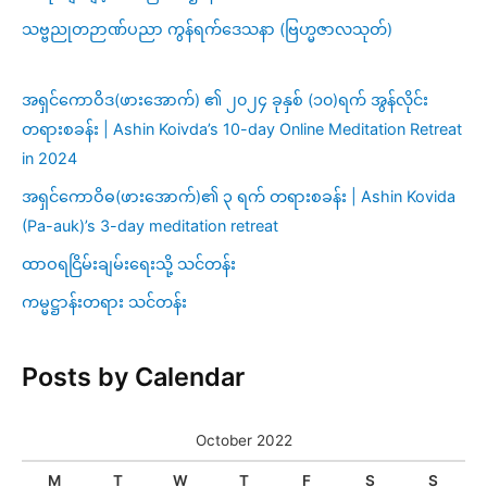
သဗ္ဗညုတဉာဏ်ပညာ ကွန်ရက်ဒေသနာ (ဗြဟ္မဇာလသုတ်)
အရှင်ကောဝိဒ(ဖားအောက်) ၏ ၂၀၂၄ ခုနှစ် (၁၀)ရက် အွန်လိုင်း
တရားစခန်း | Ashin Koivda’s 10-day Online Meditation Retreat
in 2024
အရှင်ကောဝိဓ(ဖားအောက်)၏ ၃ ရက် တရားစခန်း | Ashin Kovida
(Pa-auk)’s 3-day meditation retreat
ထာဝရငြိမ်းချမ်းရေးသို့ သင်တန်း
ကမ္မဋ္ဌာန်းတရား သင်တန်း
Posts by Calendar
October 2022
M
T
W
T
F
S
S