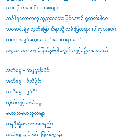
အားကိုးတရား ရှိထားစေချင်
သင်္ခါရလောကကို သုညသဘောမြင်အောင် ရှုတတ်ပါစေ
ဘဝဆင်းရဲမှ လွတ်မြောက်ရာသို့ လမ်းပြတရား (ပါရာယနဝဂ်)
တဏှာအရှုပ်ထွေး ဖြေရှင်းရေးတရားတော်
အဂ္ဂသာဝက အရှင်မြတ်နှစ်ပါးတို့၏ ကျင့်စဥ်တရားတော်
အဘိဓမ္မ – ကမ္မဋ္ဌာန်းပိုင်း
အဘိဓမ္မ – ဝီထိပိုင်း
အဘိဓမ္မ – ရုပ်ပိုင်း
ကိုယ်ကျင့် အဘိဓမ္မာ
မဟာသမယသုတ်များ
တန်ဖိုးရှိသောဘဝနေနည်း
အသုံးချကျင့်လမ်း မြတ်ပဋ္ဌာန်း