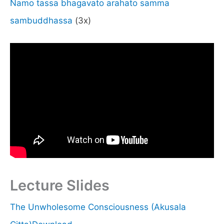
Namo tassa bhagavato arahato samma
sambuddhassa
(3x)
Lecture Slides
The Unwholesome Consciousness (Akusala