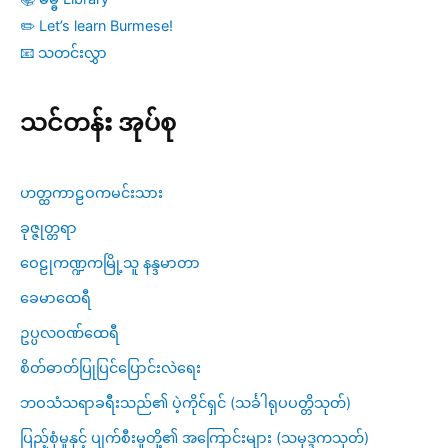
✏️ Let’s learn Burmese!
📧 သတင်းလွှာ
သင်တန်း အုပ်စု
ဟတ္ထကာဠဝကမင်းသား
ခုဇ္ဇုတ္တရာ
ဝေဠုကဏ္ဍကမြို့သူ နန္ဒမာတာ
ခေမာထေရီ
ဥပ္ပလဝဏ်ထေရီ
စိတ်ဓာတ်ပြုပြင်ပြောင်းလဲရေး
ဘဝသံသရာခရီးသည်၏ ပဲ့ကိုင်ရှင် (သင်္ခါရုပပတ္တိသုတ်)
ပြည့်စုံမှုနှင့် ပျက်စီးမှုတို့၏ အကြောင်းများ (သမုဒ္ဒကသုတ်)