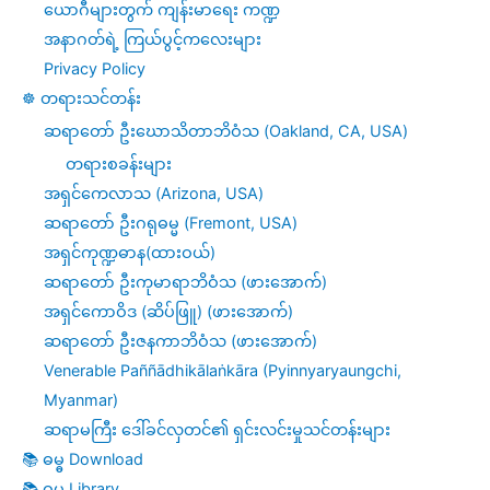
ယောဂီများတွက် ကျန်းမာရေး ကဏ္ဍ
အနာဂတ်ရဲ့ ကြယ်ပွင့်ကလေးများ
Privacy Policy
☸️ တရားသင်တန်း
ဆရာတော် ဦးဃောသိတာဘိဝံသ (Oakland, CA, USA)
တရားစခန်းများ
အရှင်ကေလာသ (Arizona, USA)
ဆရာတော် ဦးဂရုဓမ္မ (Fremont, USA)
အရှင်ကုဏ္ဍဓာန(ထားဝယ်)
ဆရာတော် ဦးကုမာရာဘိဝံသ (ဖားအောက်)
အရှင်ကောဝိဒ (ဆိပ်ဖြူ) (ဖားအောက်)
ဆရာတော် ဦးဇနကာဘိဝံသ (ဖားအောက်)
Venerable Paññādhikālaṅkāra (Pyinnyaryaungchi,
Myanmar)
ဆရာမကြီး ဒေါ်ခင်လှတင်၏ ရှင်းလင်းမှုသင်တန်းများ
📚 ဓမ္ဓ Download
📚 ဓမ္ဓ Library