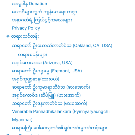
အလှူဒါန Donation
ယောဂီများတွက် ကျန်းမာရေး ကဏ္ဍ
အနာဂတ်ရဲ့ ကြယ်ပွင့်ကလေးများ
Privacy Policy
☸️ တရားသင်တန်း
ဆရာတော် ဦးဃောသိတာဘိဝံသ (Oakland, CA, USA)
တရားစခန်းများ
အရှင်ကေလာသ (Arizona, USA)
ဆရာတော် ဦးဂရုဓမ္မ (Fremont, USA)
အရှင်ကုဏ္ဍဓာန(ထားဝယ်)
ဆရာတော် ဦးကုမာရာဘိဝံသ (ဖားအောက်)
အရှင်ကောဝိဒ (ဆိပ်ဖြူ) (ဖားအောက်)
ဆရာတော် ဦးဇနကာဘိဝံသ (ဖားအောက်)
Venerable Paññādhikālaṅkāra (Pyinnyaryaungchi,
Myanmar)
ဆရာမကြီး ဒေါ်ခင်လှတင်၏ ရှင်းလင်းမှုသင်တန်းများ