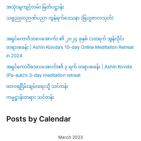
အသုံးချကျင့်လမ်း မြတ်ပဋ္ဌာန်း
သဗ္ဗညုတဉာဏ်ပညာ ကွန်ရက်ဒေသနာ (ဗြဟ္မဇာလသုတ်)
အရှင်ကောဝိဒ(ဖားအောက်) ၏ ၂၀၂၄ ခုနှစ် (၁၀)ရက် အွန်လိုင်း
တရားစခန်း | Ashin Koivda’s 10-day Online Meditation Retreat
in 2024
အရှင်ကောဝိဓ(ဖားအောက်)၏ ၃ ရက် တရားစခန်း | Ashin Kovida
(Pa-auk)’s 3-day meditation retreat
ထာဝရငြိမ်းချမ်းရေးသို့ သင်တန်း
ကမ္မဋ္ဌာန်းတရား သင်တန်း
Posts by Calendar
March 2023