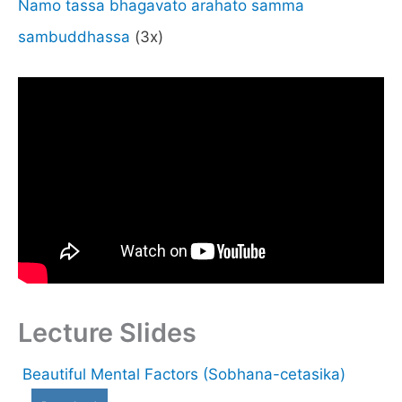
Namo tassa bhagavato arahato samma
sambuddhassa
(3x)
Lecture Slides
Beautiful Mental Factors (Sobhana-cetasika)