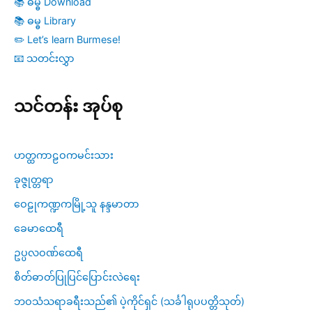
📚 ဓမ္ဓ Download
📚 ဓမ္ဓ Library
✏️ Let’s learn Burmese!
📧 သတင်းလွှာ
သင်တန်း အုပ်စု
ဟတ္ထကာဠဝကမင်းသား
ခုဇ္ဇုတ္တရာ
ဝေဠုကဏ္ဍကမြို့သူ နန္ဒမာတာ
ခေမာထေရီ
ဥပ္ပလဝဏ်ထေရီ
စိတ်ဓာတ်ပြုပြင်ပြောင်းလဲရေး
ဘဝသံသရာခရီးသည်၏ ပဲ့ကိုင်ရှင် (သင်္ခါရုပပတ္တိသုတ်)