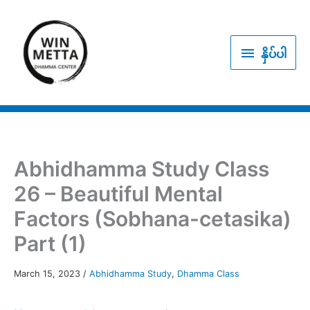
Skip
to
နှိပ်
content
နှိပ်ပါ
ပါ
Abhidhamma Study Class
26 – Beautiful Mental
Factors (Sobhana-cetasika)
Part (1)
March 15, 2023
/
Abhidhamma Study
,
Dhamma Class