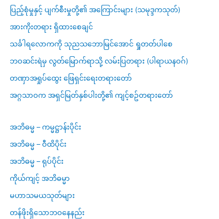
ပြည့်စုံမှုနှင့် ပျက်စီးမှုတို့၏ အကြောင်းများ (သမုဒ္ဒကသုတ်)
အားကိုးတရား ရှိထားစေချင်
သင်္ခါရလောကကို သုညသဘောမြင်အောင် ရှုတတ်ပါစေ
ဘဝဆင်းရဲမှ လွတ်မြောက်ရာသို့ လမ်းပြတရား (ပါရာယနဝဂ်)
တဏှာအရှုပ်ထွေး ဖြေရှင်းရေးတရားတော်
အဂ္ဂသာဝက အရှင်မြတ်နှစ်ပါးတို့၏ ကျင့်စဥ်တရားတော်
အဘိဓမ္မ – ကမ္မဋ္ဌာန်းပိုင်း
အဘိဓမ္မ – ဝီထိပိုင်း
အဘိဓမ္မ – ရုပ်ပိုင်း
ကိုယ်ကျင့် အဘိဓမ္မာ
မဟာသမယသုတ်များ
တန်ဖိုးရှိသောဘဝနေနည်း