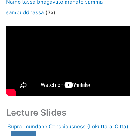
Namo tassa bhagavato arahato samma
sambuddhassa
(3x)
Lecture Slides
Supra-mundane Consciousness (Lokuttara-Citta)