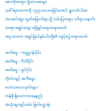
အားကိုးတရား ရှိထားစေချင်
သင်္ခါရလောကကို သုညသဘောမြင်အောင် ရှုတတ်ပါစေ
ဘဝဆင်းရဲမှ လွတ်မြောက်ရာသို့ လမ်းပြတရား (ပါရာယနဝဂ်)
တဏှာအရှုပ်ထွေး ဖြေရှင်းရေးတရားတော်
အဂ္ဂသာဝက အရှင်မြတ်နှစ်ပါးတို့၏ ကျင့်စဥ်တရားတော်
အဘိဓမ္မ – ကမ္မဋ္ဌာန်းပိုင်း
အဘိဓမ္မ – ဝီထိပိုင်း
အဘိဓမ္မ – ရုပ်ပိုင်း
ကိုယ်ကျင့် အဘိဓမ္မာ
မဟာသမယသုတ်များ
တန်ဖိုးရှိသောဘဝနေနည်း
အသုံးချကျင့်လမ်း မြတ်ပဋ္ဌာန်း