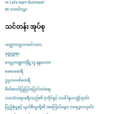
✏️ Let’s learn Burmese!
📧 သတင်းလွှာ
သင်တန်း အုပ်စု
ဟတ္ထကာဠဝကမင်းသား
ခုဇ္ဇုတ္တရာ
ဝေဠုကဏ္ဍကမြို့သူ နန္ဒမာတာ
ခေမာထေရီ
ဥပ္ပလဝဏ်ထေရီ
စိတ်ဓာတ်ပြုပြင်ပြောင်းလဲရေး
ဘဝသံသရာခရီးသည်၏ ပဲ့ကိုင်ရှင် (သင်္ခါရုပပတ္တိသုတ်)
ပြည့်စုံမှုနှင့် ပျက်စီးမှုတို့၏ အကြောင်းများ (သမုဒ္ဒကသုတ်)