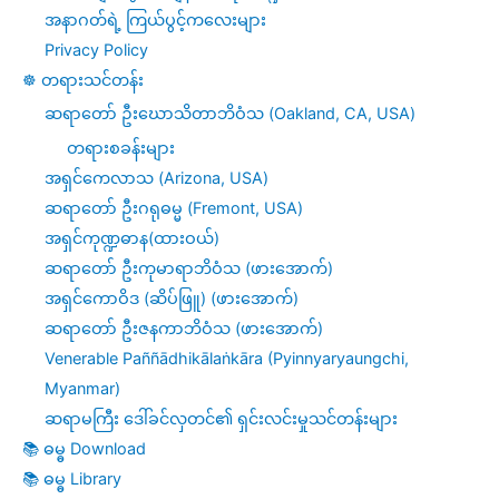
အနာဂတ်ရဲ့ ကြယ်ပွင့်ကလေးများ
Privacy Policy
☸️ တရားသင်တန်း
ဆရာတော် ဦးဃောသိတာဘိဝံသ (Oakland, CA, USA)
တရားစခန်းများ
အရှင်ကေလာသ (Arizona, USA)
ဆရာတော် ဦးဂရုဓမ္မ (Fremont, USA)
အရှင်ကုဏ္ဍဓာန(ထားဝယ်)
ဆရာတော် ဦးကုမာရာဘိဝံသ (ဖားအောက်)
အရှင်ကောဝိဒ (ဆိပ်ဖြူ) (ဖားအောက်)
ဆရာတော် ဦးဇနကာဘိဝံသ (ဖားအောက်)
Venerable Paññādhikālaṅkāra (Pyinnyaryaungchi,
Myanmar)
ဆရာမကြီး ဒေါ်ခင်လှတင်၏ ရှင်းလင်းမှုသင်တန်းများ
📚 ဓမ္ဓ Download
📚 ဓမ္ဓ Library