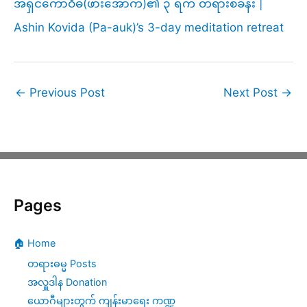
အရှင်ကောဝိဓ(ဖားအောက်)၏ ၃ ရက် တရားစခန်း |
Ashin Kovida (Pa-auk)’s 3-day meditation retreat
←
Previous Post
Next Post
→
Pages
🏠 Home
တရားဓမ္မ Posts
အလှူဒါန Donation
ယောဂီများတွက် ကျန်းမာရေး ကဏ္ဍ