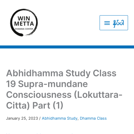
Skip
to
နှိပ်
content
နှိပ်ပါ
ပါ
Abhidhamma Study Class
19 Supra-mundane
Consciousness (Lokuttara-
Citta) Part (1)
January 25, 2023
/
Abhidhamma Study
,
Dhamma Class