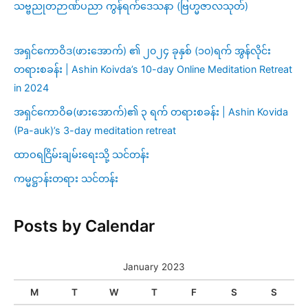
သဗ္ဗညုတဉာဏ်ပညာ ကွန်ရက်ဒေသနာ (ဗြဟ္မဇာလသုတ်)
အရှင်ကောဝိဒ(ဖားအောက်) ၏ ၂၀၂၄ ခုနှစ် (၁၀)ရက် အွန်လိုင်း
တရားစခန်း | Ashin Koivda’s 10-day Online Meditation Retreat
in 2024
အရှင်ကောဝိဓ(ဖားအောက်)၏ ၃ ရက် တရားစခန်း | Ashin Kovida
(Pa-auk)’s 3-day meditation retreat
ထာဝရငြိမ်းချမ်းရေးသို့ သင်တန်း
ကမ္မဋ္ဌာန်းတရား သင်တန်း
Posts by Calendar
January 2023
M
T
W
T
F
S
S