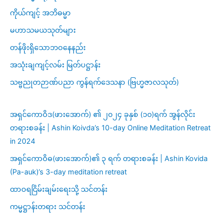
ကိုယ်ကျင့် အဘိဓမ္မာ
မဟာသမယသုတ်များ
တန်ဖိုးရှိသောဘဝနေနည်း
အသုံးချကျင့်လမ်း မြတ်ပဋ္ဌာန်း
သဗ္ဗညုတဉာဏ်ပညာ ကွန်ရက်ဒေသနာ (ဗြဟ္မဇာလသုတ်)
အရှင်ကောဝိဒ(ဖားအောက်) ၏ ၂၀၂၄ ခုနှစ် (၁၀)ရက် အွန်လိုင်း
တရားစခန်း | Ashin Koivda’s 10-day Online Meditation Retreat
in 2024
အရှင်ကောဝိဓ(ဖားအောက်)၏ ၃ ရက် တရားစခန်း | Ashin Kovida
(Pa-auk)’s 3-day meditation retreat
ထာဝရငြိမ်းချမ်းရေးသို့ သင်တန်း
ကမ္မဋ္ဌာန်းတရား သင်တန်း