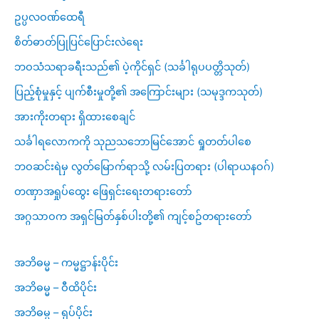
ဥပ္ပလဝဏ်ထေရီ
စိတ်ဓာတ်ပြုပြင်ပြောင်းလဲရေး
ဘဝသံသရာခရီးသည်၏ ပဲ့ကိုင်ရှင် (သင်္ခါရုပပတ္တိသုတ်)
ပြည့်စုံမှုနှင့် ပျက်စီးမှုတို့၏ အကြောင်းများ (သမုဒ္ဒကသုတ်)
အားကိုးတရား ရှိထားစေချင်
သင်္ခါရလောကကို သုညသဘောမြင်အောင် ရှုတတ်ပါစေ
ဘဝဆင်းရဲမှ လွတ်မြောက်ရာသို့ လမ်းပြတရား (ပါရာယနဝဂ်)
တဏှာအရှုပ်ထွေး ဖြေရှင်းရေးတရားတော်
အဂ္ဂသာဝက အရှင်မြတ်နှစ်ပါးတို့၏ ကျင့်စဥ်တရားတော်
အဘိဓမ္မ – ကမ္မဋ္ဌာန်းပိုင်း
အဘိဓမ္မ – ဝီထိပိုင်း
အဘိဓမ္မ – ရုပ်ပိုင်း