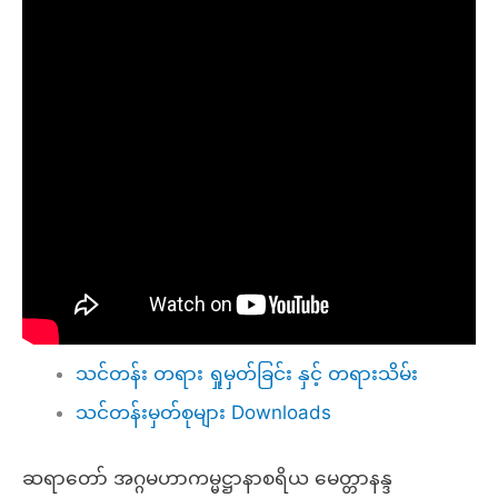
သင်တန်း တရား ရှုမှတ်ခြင်း နှင့် တရားသိမ်း
သင်တန်းမှတ်စုများ Downloads
ဆရာတော် အဂ္ဂမဟာကမ္မဋ္ဌာနာစရိယ မေတ္တာနန္ဒ