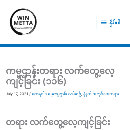
Skip
to
နှိပ်
content
နှိပ်ပါ
ပါ
ကမ္မဌာန်းတရား လက်တွေ့လေ့
ကျင့်ခြင်း (၁၁၆)
July 17, 2021
/
ထေရဝါဒ ဓမ္မကမ္မဌာန်း လမ်းစဥ်
,
နံနက် အလုပ်ပေးတရား
တရား လက်တွေ့လေ့ကျင့်ခြင်း