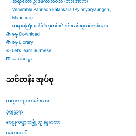
ဆရာတော် ဦးဇနကာဘိဝံသ (ဖားအောက်)
Venerable Paññādhikālaṅkāra (Pyinnyaryaungchi,
Myanmar)
ဆရာမကြီး ဒေါ်ခင်လှတင်၏ ရှင်းလင်းမှုသင်တန်းများ
📚 ဓမ္ဓ Download
📚 ဓမ္ဓ Library
✏️ Let’s learn Burmese!
📧 သတင်းလွှာ
သင်တန်း အုပ်စု
ဟတ္ထကာဠဝကမင်းသား
ခုဇ္ဇုတ္တရာ
ဝေဠုကဏ္ဍကမြို့သူ နန္ဒမာတာ
ခေမာထေရီ