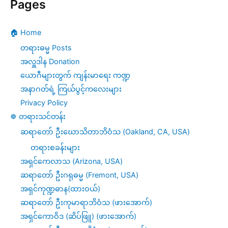
Pages
🏠 Home
တရားဓမ္မ Posts
အလှူဒါန Donation
ယောဂီများတွက် ကျန်းမာရေး ကဏ္ဍ
အနာဂတ်ရဲ့ ကြယ်ပွင့်ကလေးများ
Privacy Policy
☸️ တရားသင်တန်း
ဆရာတော် ဦးဃောသိတာဘိဝံသ (Oakland, CA, USA)
တရားစခန်းများ
အရှင်ကေလာသ (Arizona, USA)
ဆရာတော် ဦးဂရုဓမ္မ (Fremont, USA)
အရှင်ကုဏ္ဍဓာန(ထားဝယ်)
ဆရာတော် ဦးကုမာရာဘိဝံသ (ဖားအောက်)
အရှင်ကောဝိဒ (ဆိပ်ဖြူ) (ဖားအောက်)