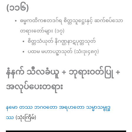
(၁၁၆)
ဓမ္မကထိကဧတဒဂ်ရ စိတ္တသူဋ္ဌေးနှင့် ဆက်စပ်သော
တရားတော်များ (၁၇)
စိတ္တသံယုတ် နိဂဏ္ဌနာဋပုတ္တသုတ်
ပထမ မဟာပဥှာသုတ် (သံ၊ဒု၊၄၈၇)
နံနက် သီလခံယူ + ဘုရားဝတ်ပြု +
အလုပ်ပေးတရား
နမော တဿ ဘဂဝတော အရဟတော သမ္မာသမ္ဗုဒ္ဓ
ဿ
(သုံးကြိမ်)