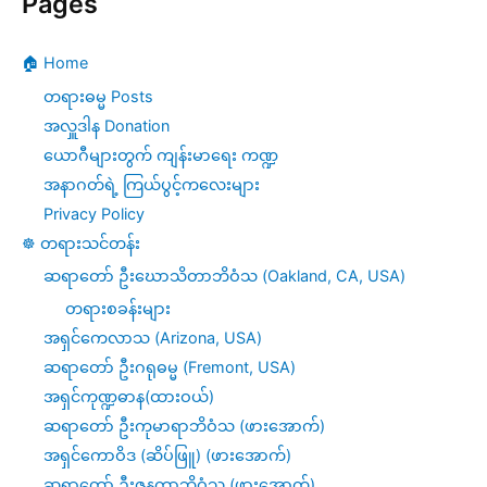
Pages
🏠 Home
တရားဓမ္မ Posts
အလှူဒါန Donation
ယောဂီများတွက် ကျန်းမာရေး ကဏ္ဍ
အနာဂတ်ရဲ့ ကြယ်ပွင့်ကလေးများ
Privacy Policy
☸️ တရားသင်တန်း
ဆရာတော် ဦးဃောသိတာဘိဝံသ (Oakland, CA, USA)
တရားစခန်းများ
အရှင်ကေလာသ (Arizona, USA)
ဆရာတော် ဦးဂရုဓမ္မ (Fremont, USA)
အရှင်ကုဏ္ဍဓာန(ထားဝယ်)
ဆရာတော် ဦးကုမာရာဘိဝံသ (ဖားအောက်)
အရှင်ကောဝိဒ (ဆိပ်ဖြူ) (ဖားအောက်)
ဆရာတော် ဦးဇနကာဘိဝံသ (ဖားအောက်)