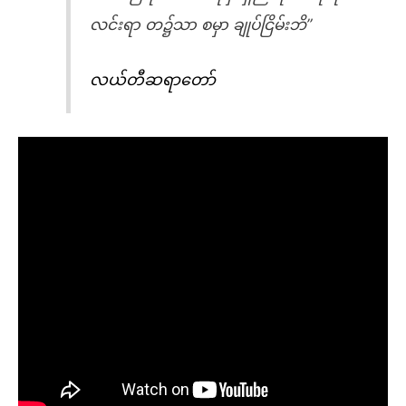
လင်းရာ တ၌သာ စမှာ ချုပ်ငြိမ်းဘိ”
လယ်တီဆရာတော်