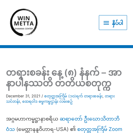
Skip
to
နှိပ်
content
နှိပ်ပါ
ပါ
တရားစခန်း နေ့ (၈) နံနက် – အာ
နာပါနဿတိ တတိယစတုက္က
December 31, 2021
/
စတုတ္ထအကြိမ် (၁၀)ရက် တရားစခန်း
,
တရား
သင်တန်း
,
ထေရဝါဒ ဓမ္မကမ္မဌာန်း လမ်းစဥ်
အဂ္ဂမဟာကမ္မဋ္ဌာနာစရိယ
ဆရာတော် ဦးဃောသိတာဘိ
ဝံသ
(မေတ္တာနန္ဒဝိဟာရ-USA) ၏
စတုတ္ထအကြိမ် Zoom