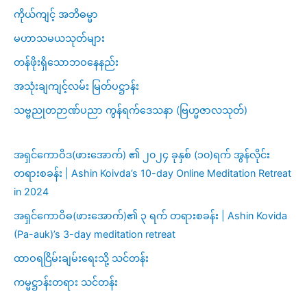
ကိုယ်ကျင့် အဘိဓမ္မာ
မဟာသမယသုတ်များ
တန်ဖိုးရှိသောဘဝနေနည်း
အသုံးချကျင့်လမ်း မြတ်ပဋ္ဌာန်း
သဗ္ဗညုတဉာဏ်ပညာ ကွန်ရက်ဒေသနာ (ဗြဟ္မဇာလသုတ်)
အရှင်ကောဝိဒ(ဖားအောက်) ၏ ၂၀၂၄ ခုနှစ် (၁၀)ရက် အွန်လိုင်း
တရားစခန်း | Ashin Koivda’s 10-day Online Meditation Retreat
in 2024
အရှင်ကောဝိဓ(ဖားအောက်)၏ ၃ ရက် တရားစခန်း | Ashin Kovida
(Pa-auk)’s 3-day meditation retreat
ထာဝရငြိမ်းချမ်းရေးသို့ သင်တန်း
ကမ္မဋ္ဌာန်းတရား သင်တန်း