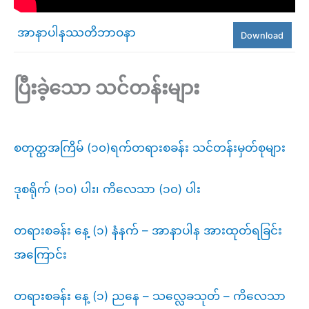
အာနာပါနဿတိဘာဝနာ
Download
ပြီးခဲ့သော သင်တန်းများ
စတုတ္ထအကြိမ် (၁၀)ရက်တရားစခန်း သင်တန်းမှတ်စုများ
ဒုစရိုက် (၁၀) ပါး၊ ကိလေသာ (၁၀) ပါး
တရားစခန်း နေ့ (၁) နံနက် – အာနာပါန အားထုတ်ရခြင်း
အကြောင်း
တရားစခန်း နေ့ (၁) ညနေ – သလ္လေခသုတ် – ကိလေသာ