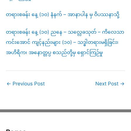
တရားစခန်း နေ့ (၁၀) နံနက် – အာနာပါန မှ ဝိပဿနာသို့
တရားစခန်း နေ့ (၁၀) ညနေ – သလ္လေခသုတ် – ကိလေသာ
ကင်းအောင် ကျင့်နည်းများ (၁၀) – သဒ္ဓါတရားမရှိခြင်း၊
အဟိရိက၊ အနောတ္တပ္ပ စသည်တို့မှ ရှောင်ကြဉ်မှု
←
Previous Post
Next Post
→