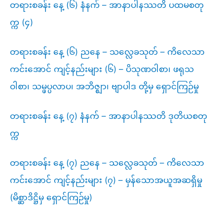
တရားစခန်း နေ့ (၆) နံနက် – အာနာပါနဿတိ ပထမစတု
က္က (၄)
တရားစခန်း နေ့ (၆) ညနေ – သလ္လေခသုတ် – ကိလေသာ
ကင်းအောင် ကျင့်နည်းများ (၆) – ပိသုဏဝါစာ၊ ဖရုသ
ဝါစာ၊ သမ္ဖပ္ပလာပ၊ အဘိဇ္ဈာ၊ ဗျာပါဒ တို့မှ ရှောင်ကြဉ်မှု
တရားစခန်း နေ့ (၇) နံနက် – အာနာပါနဿတိ ဒုတိယစတု
က္က
တရားစခန်း နေ့ (၇) ညနေ – သလ္လေခသုတ် – ကိလေသာ
ကင်းအောင် ကျင့်နည်းများ (၇) – မှန်သောအယူအဆရှိမှု
(မိစ္ဆာဒိဋ္ဌိမှ ရှောင်ကြဉ်မှု)