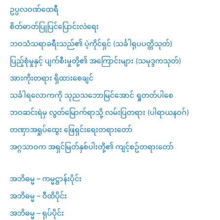
ဥပ္ပလဝဏ်ထေရီ
စိတ်ဓာတ်ပြုပြင်ပြောင်းလဲရေး
ဘဝသံသရာခရီးသည်၏ ပဲ့ကိုင်ရှင် (သင်္ခါရုပပတ္တိသုတ်)
ပြည့်စုံမှုနှင့် ပျက်စီးမှုတို့၏ အကြောင်းများ (သမုဒ္ဒကသုတ်)
အားကိုးတရား ရှိထားစေချင်
သင်္ခါရလောကကို သုညသဘောမြင်အောင် ရှုတတ်ပါစေ
ဘဝဆင်းရဲမှ လွတ်မြောက်ရာသို့ လမ်းပြတရား (ပါရာယနဝဂ်)
တဏှာအရှုပ်ထွေး ဖြေရှင်းရေးတရားတော်
အဂ္ဂသာဝက အရှင်မြတ်နှစ်ပါးတို့၏ ကျင့်စဥ်တရားတော်
အဘိဓမ္မ – ကမ္မဋ္ဌာန်းပိုင်း
အဘိဓမ္မ – ဝီထိပိုင်း
အဘိဓမ္မ – ရုပ်ပိုင်း