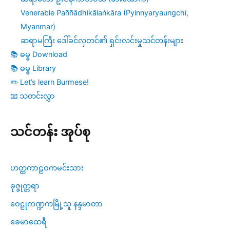
Venerable Paññādhikālaṅkāra (Pyinnyaryaungchi,
Myanmar)
ဆရာမကြီး ဒေါ်ခင်လှတင်၏ ရှင်းလင်းမှုသင်တန်းများ
📚 ဓမ္ဓ Download
📚 ဓမ္ဓ Library
✏️ Let’s learn Burmese!
📧 သတင်းလွှာ
သင်တန်း အုပ်စု
ဟတ္ထကာဠဝကမင်းသား
ခုဇ္ဇုတ္တရာ
ဝေဠုကဏ္ဍကမြို့သူ နန္ဒမာတာ
ခေမာထေရီ