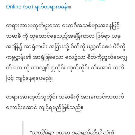
Online (၁၀) ရက်တရားစခန်း
။
တရားအားမထုတ်ဖူးသော ယောဂီအသစ်များအနေဖြင့်
သမာဓိ ကို ထူထောင်နေသည့်အချိန်ကာလ ဖြစ်ရာ ယခု
အချိန်၌ အာရုံတပါး အခြားသို့ စိတ်ကို မညွှတ်စေပဲ မိမိတို့
ကမ္ဗဋ္ဌာန်း၏ အာရုံဖြစ်သော လေ၌သာ စိတ်ကိုညွှတ်စေလျှ
က် လေ ကို သာလျှင် ရှူတိုင်း ထုတ်တိုင်း သိအောင် သတိ
ဖြင့် ကျင့်နေရပေမည်။
တရားအားထုတ်သူတိုင်း သမာဓိကို အားကောင်းသထက်
ကောင်းအောင် ကျင့်ရမည်ဖြစ်သည်။
“သတိမြဲရာ ပထမာ ဒုမှာရှည်တိုသိ လုံးစုံ