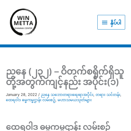
Skip
to
နှိပ်
content
နှိပ်ပါ
ပါ
ညနေ (၂၃၂) – ဝိတက်စရိုက်ရှိသူ
တို့အတွက်ကျင့်နည်း အပိုင်း(၁)
January 28, 2022
/
ညနေ သဘောတရားရေးရာအပိုင်း
,
တရား သင်တန်း
,
ထေရဝါဒ ဓမ္မကမ္မဌာန်း လမ်းစဥ်
,
မဟာသမယသုတ်များ
ထေရဝါဒ ဓမ္မကမ္မဌာန်း လမ်းစဥ်