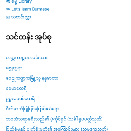
📚 ဓမ္ဓ Library
✏️ Let’s learn Burmese!
📧 သတင်းလွှာ
သင်တန်း အုပ်စု
ဟတ္ထကာဠဝကမင်းသား
ခုဇ္ဇုတ္တရာ
ဝေဠုကဏ္ဍကမြို့သူ နန္ဒမာတာ
ခေမာထေရီ
ဥပ္ပလဝဏ်ထေရီ
စိတ်ဓာတ်ပြုပြင်ပြောင်းလဲရေး
ဘဝသံသရာခရီးသည်၏ ပဲ့ကိုင်ရှင် (သင်္ခါရုပပတ္တိသုတ်)
ပြည့်စုံမှုနှင့် ပျက်စီးမှုတို့၏ အကြောင်းများ (သမုဒ္ဒကသုတ်)