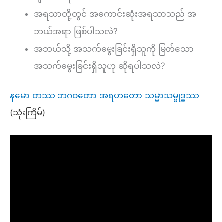
အရသာတို့တွင် အကောင်းဆုံးအရသာသည် အ
ဘယ်အရာ ဖြစ်ပါသလဲ?
အဘယ်သို့ အသက်မွေးခြင်းရှိသူကို မြတ်သော
အသက်မွေးခြင်းရှိသူဟု ဆိုရပါသလဲ?
နမော တဿ ဘဂဝတော အရဟတော သမ္မာသမ္ဗုဒ္ဓဿ
(သုံးကြိမ်)