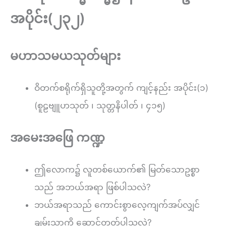
အပိုင်း(၂၃၂)
မဟာသမယသုတ်များ
ဝိတက်စရိုက်ရှိသူတို့အတွက် ကျင့်နည်း အပိုင်း(၁)
(စူဠဗျူဟသုတ် ၊ သုတ္တနိပါတ် ၊ ၄၁၅)
အမေးအဖြေ ကဏ္ဍ
ဤလောက၌ လူတစ်ယောက်၏ မြတ်သောဥစ္စာ
သည် အဘယ်အရာ ဖြစ်ပါသလဲ?
ဘယ်အရာသည် ကောင်းစွာလေ့ကျက်အပ်လျှင်
ချမ်းသာကို ဆောင်တတ်ပါသလဲ?