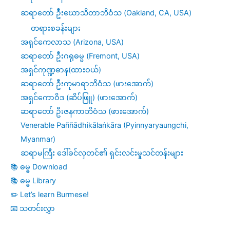
ဆရာတော် ဦးဃောသိတာဘိဝံသ (Oakland, CA, USA)
တရားစခန်းများ
အရှင်ကေလာသ (Arizona, USA)
ဆရာတော် ဦးဂရုဓမ္မ (Fremont, USA)
အရှင်ကုဏ္ဍဓာန(ထားဝယ်)
ဆရာတော် ဦးကုမာရာဘိဝံသ (ဖားအောက်)
အရှင်ကောဝိဒ (ဆိပ်ဖြူ) (ဖားအောက်)
ဆရာတော် ဦးဇနကာဘိဝံသ (ဖားအောက်)
Venerable Paññādhikālaṅkāra (Pyinnyaryaungchi,
Myanmar)
ဆရာမကြီး ဒေါ်ခင်လှတင်၏ ရှင်းလင်းမှုသင်တန်းများ
📚 ဓမ္ဓ Download
📚 ဓမ္ဓ Library
✏️ Let’s learn Burmese!
📧 သတင်းလွှာ