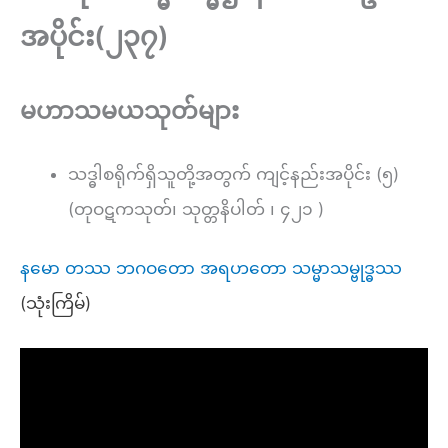
အပိုင်း(၂၃၇)
မဟာသမယသုတ်များ
သဒ္ဓါစရိုက်ရှိသူတို့အတွက် ကျင့်နည်းအပိုင်း (၅)
(တုဝဋကသုတ်၊ သုတ္တနိပါတ် ၊ ၄၂၁ )
နမော တဿ ဘဂဝတော အရဟတော သမ္မာသမ္ဗုဒ္ဓဿ
(သုံးကြိမ်)