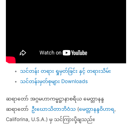
သင်တန်း တရား ရှုမှတ်ခြင်း နှင့် တရားသိမ်း
သင်တန်းမှတ်စုများ Downloads
ဆရာတော် အဂ္ဂမဟာကမ္မဋ္ဌာနာစရိယ မေတ္တာနန္ဒ
ဆရာတော်
ဦးဃောသိတာဘိဝံသ
(
မေတ္တာနန္ဒဝိဟာရ
,
Califorina, U.S.A.) မှ သင်ကြားပို့ချသည်။