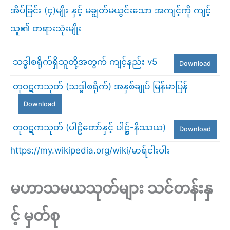
အိပ်ခြင်း (၄)မျိုး နှင့် မချွတ်မယွင်းသော အကျင့်ကို ကျင့်
သူ၏ တရားသုံးမျိုး
သဒ္ဓါစရိုက်ရှိသူတို့အတွက် ကျင့်နည်း v5
Download
တုဝဋကသုတ် (သဒ္ဓါစရိုက်) အနှစ်ချုပ် မြန်မာပြန်
Download
တုဝဋကသုတ် (ပါဠိတော်နှင့် ပါဋ္ဌ်-နိဿယ)
Download
https://my.wikipedia.org/wiki/မာရ်ငါးပါး
မဟာသမယသုတ်များ သင်တန်းနှ
င့် မှတ်စု