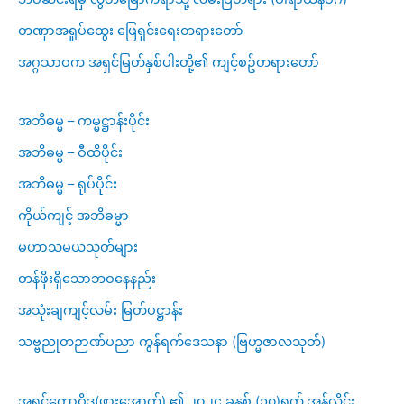
တဏှာအရှုပ်ထွေး ဖြေရှင်းရေးတရားတော်
အဂ္ဂသာဝက အရှင်မြတ်နှစ်ပါးတို့၏ ကျင့်စဥ်တရားတော်
အဘိဓမ္မ – ကမ္မဋ္ဌာန်းပိုင်း
အဘိဓမ္မ – ဝီထိပိုင်း
အဘိဓမ္မ – ရုပ်ပိုင်း
ကိုယ်ကျင့် အဘိဓမ္မာ
မဟာသမယသုတ်များ
တန်ဖိုးရှိသောဘဝနေနည်း
အသုံးချကျင့်လမ်း မြတ်ပဋ္ဌာန်း
သဗ္ဗညုတဉာဏ်ပညာ ကွန်ရက်ဒေသနာ (ဗြဟ္မဇာလသုတ်)
အရှင်ကောဝိဒ(ဖားအောက်) ၏ ၂၀၂၄ ခုနှစ် (၁၀)ရက် အွန်လိုင်း