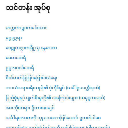
သင်တန်း အုပ်စု
ဟတ္ထကာဠဝကမင်းသား
ခုဇ္ဇုတ္တရာ
ဝေဠုကဏ္ဍကမြို့သူ နန္ဒမာတာ
ခေမာထေရီ
ဥပ္ပလဝဏ်ထေရီ
စိတ်ဓာတ်ပြုပြင်ပြောင်းလဲရေး
ဘဝသံသရာခရီးသည်၏ ပဲ့ကိုင်ရှင် (သင်္ခါရုပပတ္တိသုတ်)
ပြည့်စုံမှုနှင့် ပျက်စီးမှုတို့၏ အကြောင်းများ (သမုဒ္ဒကသုတ်)
အားကိုးတရား ရှိထားစေချင်
သင်္ခါရလောကကို သုညသဘောမြင်အောင် ရှုတတ်ပါစေ
ဘဝဆင်းရဲမှ လွတ်မြောက်ရာသို့ လမ်းပြတရား (ပါရာယနဝဂ်)