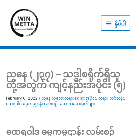
Skip
to
နှိပ်
content
နှိပ်ပါ
ပါ
ညနေ (၂၃၇) – သဒ္ဓါစရိုက်ရှိသူ
တို့အတွက် ကျင့်နည်းအပိုင်း (၅)
February 6, 2022
/
ညနေ သဘောတရားရေးရာအပိုင်း
,
တရား သင်တန်း
,
ထေရဝါဒ ဓမ္မကမ္မဌာန်း လမ်းစဥ်
,
မဟာသမယသုတ်များ
ထေရဝါဒ ဓမ္မကမ္မဌာန်း လမ်းစဥ်