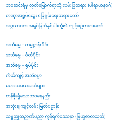
ဘဝဆင်းရဲမှ လွတ်မြောက်ရာသို့ လမ်းပြတရား (ပါရာယနဝဂ်)
တဏှာအရှုပ်ထွေး ဖြေရှင်းရေးတရားတော်
အဂ္ဂသာဝက အရှင်မြတ်နှစ်ပါးတို့၏ ကျင့်စဥ်တရားတော်
အဘိဓမ္မ – ကမ္မဋ္ဌာန်းပိုင်း
အဘိဓမ္မ – ဝီထိပိုင်း
အဘိဓမ္မ – ရုပ်ပိုင်း
ကိုယ်ကျင့် အဘိဓမ္မာ
မဟာသမယသုတ်များ
တန်ဖိုးရှိသောဘဝနေနည်း
အသုံးချကျင့်လမ်း မြတ်ပဋ္ဌာန်း
သဗ္ဗညုတဉာဏ်ပညာ ကွန်ရက်ဒေသနာ (ဗြဟ္မဇာလသုတ်)