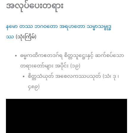
အလုပ်ပေးတရား
နမော တဿ ဘဂဝတော အရဟတော သမ္မာသမ္ဗုဒ္ဓ
ဿ
(သုံးကြိမ်)
ဓမ္မကထိကဧတဒဂ်ရ စိတ္တသူဋ္ဌေးနှင့် ဆက်စပ်သော
တရားတော်များ အပိုင်း (၁၉)
စိတ္တသံယုတ် အစေလကဿပသုတ် (သံ၊ ဒု ၊
၄၈၉)