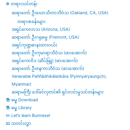
☸️ တရားသင်တန်း
ဆရာတော် ဦးဃောသိတာဘိဝံသ (Oakland, CA, USA)
တရားစခန်းများ
အရှင်ကေလာသ (Arizona, USA)
ဆရာတော် ဦးဂရုဓမ္မ (Fremont, USA)
အရှင်ကုဏ္ဍဓာန(ထားဝယ်)
ဆရာတော် ဦးကုမာရာဘိဝံသ (ဖားအောက်)
အရှင်ကောဝိဒ (ဆိပ်ဖြူ) (ဖားအောက်)
ဆရာတော် ဦးဇနကာဘိဝံသ (ဖားအောက်)
Venerable Paññādhikālaṅkāra (Pyinnyaryaungchi,
Myanmar)
ဆရာမကြီး ဒေါ်ခင်လှတင်၏ ရှင်းလင်းမှုသင်တန်းများ
📚 ဓမ္ဓ Download
📚 ဓမ္ဓ Library
✏️ Let’s learn Burmese!
📧 သတင်းလွှာ