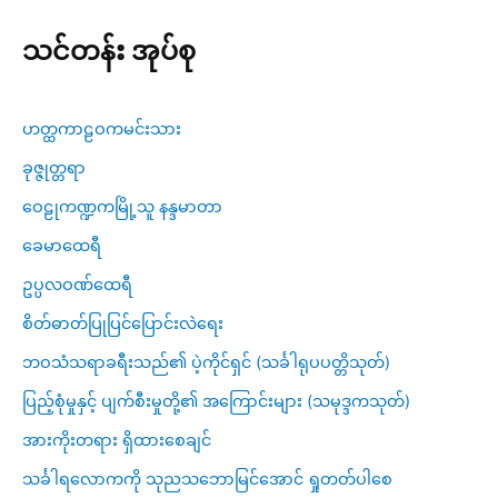
သင်တန်း အုပ်စု
ဟတ္ထကာဠဝကမင်းသား
ခုဇ္ဇုတ္တရာ
ဝေဠုကဏ္ဍကမြို့သူ နန္ဒမာတာ
ခေမာထေရီ
ဥပ္ပလဝဏ်ထေရီ
စိတ်ဓာတ်ပြုပြင်ပြောင်းလဲရေး
ဘဝသံသရာခရီးသည်၏ ပဲ့ကိုင်ရှင် (သင်္ခါရုပပတ္တိသုတ်)
ပြည့်စုံမှုနှင့် ပျက်စီးမှုတို့၏ အကြောင်းများ (သမုဒ္ဒကသုတ်)
အားကိုးတရား ရှိထားစေချင်
သင်္ခါရလောကကို သုညသဘောမြင်အောင် ရှုတတ်ပါစေ