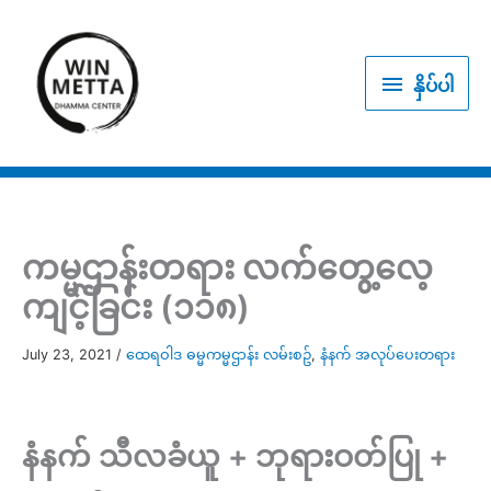
Skip
to
နှိပ်
content
နှိပ်ပါ
ပါ
ကမ္မဌာန်းတရား လက်တွေ့လေ့
ကျင့်ခြင်း (၁၁၈)
July 23, 2021
/
ထေရဝါဒ ဓမ္မကမ္မဌာန်း လမ်းစဥ်
,
နံနက် အလုပ်ပေးတရား
နံနက် သီလခံယူ + ဘုရားဝတ်ပြု +