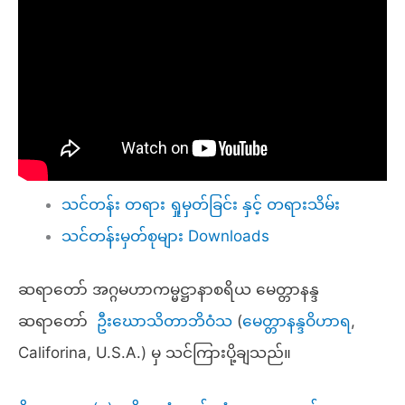
သင်တန်း တရား ရှုမှတ်ခြင်း နှင့် တရားသိမ်း
သင်တန်းမှတ်စုများ Downloads
ဆရာတော် အဂ္ဂမဟာကမ္မဋ္ဌာနာစရိယ မေတ္တာနန္ဒ
ဆရာတော်
ဦးဃောသိတာဘိဝံသ
(
မေတ္တာနန္ဒဝိဟာရ
,
Califorina, U.S.A.) မှ သင်ကြားပို့ချသည်။