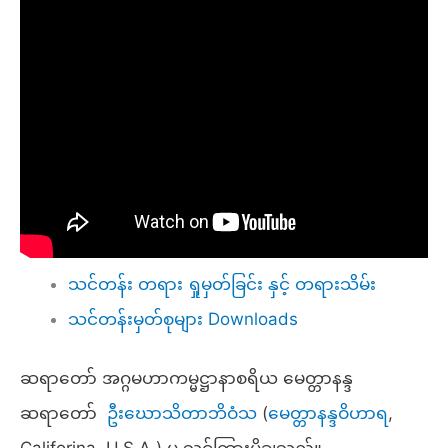
သင်တန်း တရား ရှုမှတ်ခြင်း နှင့် တရားသိမ်း
သင်တန်းမှတ်စုများ Downloads
ဆရာတော် အဂ္ဂမဟာကမ္မဋ္ဌာနာစရိယ မေတ္တာနန္ဒ
ဆရာတော်
ဦးဃောသိတာဘိဝံသ
(
မေတ္တာနန္ဒဝိဟာရ
,