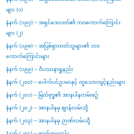
များ (၁)
နံနက် (၁၉၇) – အရှင်ဒေဝဒတ်၏ ဘဝကောက်ကြောင်း
များ (၂)
နံနက် (၁၉၈) – အပြစ်ရှာတတ်သူများ၏ ဘဝ
ကောက်ကြောင်းများ
နံနက် (၁၉၉) – ဝိပဿနာရှုနည်း
နံနက် (၂၀၀) – ပေါက်ပင်ဥပမာနှင့် တူသောကျင့်နည်းများ
နံနက် (၂၀၁) – မြတ်ဗုဒ္ဓ၏ အာနပါနလမ်းစဥ်
နံနက် (၂၀၂) – အာနပါနမှ ဈာန်လမ်းသို့
နံနက် (၂၀၃) – အာနပါနမှ ဉာဏ်လမ်းသို့
နံနက် (၂၀၄) – ဓာတ်ကမ္မဋ္ဌာန်း