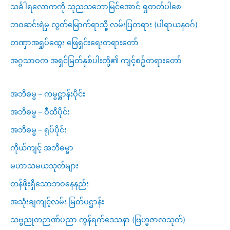
သင်္ခါရလောကကို သုညသဘောမြင်အောင် ရှုတတ်ပါစေ
ဘဝဆင်းရဲမှ လွတ်မြောက်ရာသို့ လမ်းပြတရား (ပါရာယနဝဂ်)
တဏှာအရှုပ်ထွေး ဖြေရှင်းရေးတရားတော်
အဂ္ဂသာဝက အရှင်မြတ်နှစ်ပါးတို့၏ ကျင့်စဥ်တရားတော်
အဘိဓမ္မ – ကမ္မဋ္ဌာန်းပိုင်း
အဘိဓမ္မ – ဝီထိပိုင်း
အဘိဓမ္မ – ရုပ်ပိုင်း
ကိုယ်ကျင့် အဘိဓမ္မာ
မဟာသမယသုတ်များ
တန်ဖိုးရှိသောဘဝနေနည်း
အသုံးချကျင့်လမ်း မြတ်ပဋ္ဌာန်း
သဗ္ဗညုတဉာဏ်ပညာ ကွန်ရက်ဒေသနာ (ဗြဟ္မဇာလသုတ်)