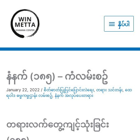
Skip
to
နှိပ်
content
နှိပ်ပါ
ပါ
နံနက် (၁၈၅) – ကံလမ်းစဥ်
January 22, 2022
/
စိတ်ဓာတ်ပြုပြင်ပြောင်းလဲရေး
,
တရား သင်တန်း
,
ထေ
ရဝါဒ ဓမ္မကမ္မဌာန်း လမ်းစဥ်
,
နံနက် အလုပ်ပေးတရား
တရားလက်တွေ့ကျင့်သုံးခြင်း