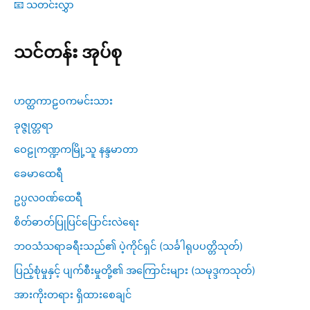
📧 သတင်းလွှာ
သင်တန်း အုပ်စု
ဟတ္ထကာဠဝကမင်းသား
ခုဇ္ဇုတ္တရာ
ဝေဠုကဏ္ဍကမြို့သူ နန္ဒမာတာ
ခေမာထေရီ
ဥပ္ပလဝဏ်ထေရီ
စိတ်ဓာတ်ပြုပြင်ပြောင်းလဲရေး
ဘဝသံသရာခရီးသည်၏ ပဲ့ကိုင်ရှင် (သင်္ခါရုပပတ္တိသုတ်)
ပြည့်စုံမှုနှင့် ပျက်စီးမှုတို့၏ အကြောင်းများ (သမုဒ္ဒကသုတ်)
အားကိုးတရား ရှိထားစေချင်