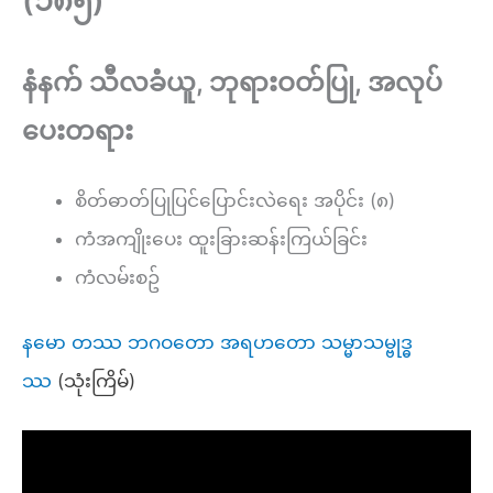
(၁၈၅)
နံနက် သီလခံယူ, ဘုရားဝတ်ပြု, အလုပ်
ပေးတရား
စိတ်ဓာတ်ပြုပြင်ပြောင်းလဲရေး အပိုင်း (၈)
ကံအကျိုးပေး ထူးခြားဆန်းကြယ်ခြင်း
ကံလမ်းစဥ်
နမော တဿ ဘဂဝတော အရဟတော သမ္မာသမ္ဗုဒ္ဓ
ဿ
(သုံးကြိမ်)