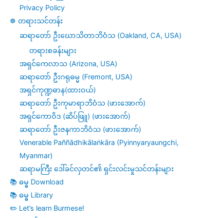
Privacy Policy
☸️ တရားသင်တန်း
ဆရာတော် ဦးဃောသိတာဘိဝံသ (Oakland, CA, USA)
တရားစခန်းများ
အရှင်ကေလာသ (Arizona, USA)
ဆရာတော် ဦးဂရုဓမ္မ (Fremont, USA)
အရှင်ကုဏ္ဍဓာန(ထားဝယ်)
ဆရာတော် ဦးကုမာရာဘိဝံသ (ဖားအောက်)
အရှင်ကောဝိဒ (ဆိပ်ဖြူ) (ဖားအောက်)
ဆရာတော် ဦးဇနကာဘိဝံသ (ဖားအောက်)
Venerable Paññādhikālaṅkāra (Pyinnyaryaungchi,
Myanmar)
ဆရာမကြီး ဒေါ်ခင်လှတင်၏ ရှင်းလင်းမှုသင်တန်းများ
📚 ဓမ္ဓ Download
📚 ဓမ္ဓ Library
✏️ Let’s learn Burmese!