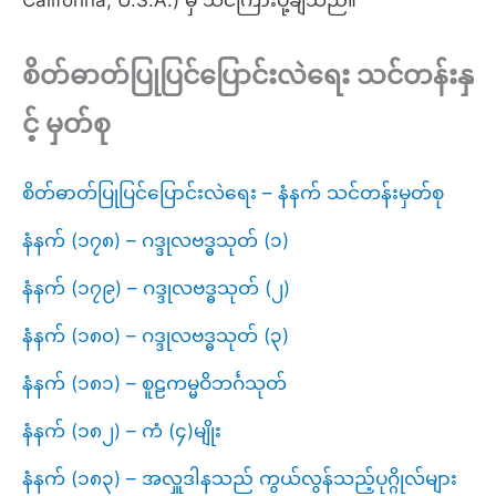
Califorina, U.S.A.) မှ သင်ကြားပို့ချသည်။
စိတ်ဓာတ်ပြုပြင်ပြောင်းလဲရေး
သင်တန်းနှ
င့် မှတ်စု
စိတ်ဓာတ်ပြုပြင်ပြောင်းလဲရေး – နံနက် သင်တန်းမှတ်စု
နံနက် (၁၇၈) – ဂဒ္ဒုလဗဒ္ဓသုတ် (၁)
နံနက် (၁၇၉) – ဂဒ္ဒုလဗဒ္ဓသုတ် (၂)
နံနက် (၁၈၀) – ဂဒ္ဒုလဗဒ္ဓသုတ် (၃)
နံနက် (၁၈၁) – စူဠကမ္မဝိဘင်္ဂသုတ်
နံနက် (၁၈၂) – ကံ (၄)မျိုး
နံနက် (၁၈၃) – အလှူဒါနသည် ကွယ်လွန်သည့်ပုဂ္ဂိုလ်များ