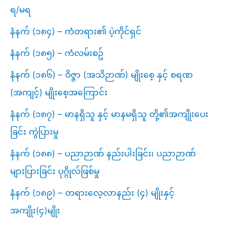
ရ/မရ
နံနက် (၁၈၄) – ကံတရား၏ ပဲ့ကိုင်ရှင်
နံနက် (၁၈၅) – ကံလမ်းစဥ်
နံနက် (၁၈၆) – ဝိဇ္ဇာ (အသိဉာဏ်) မျိုးစေ့ နှင့် စရဏ
(အကျင့်) မျိုးစေ့အကြောင်း
နံနက် (၁၈၇) – မာနရှိသူ နှင့် မာနမရှိသူ တို့၏အကျိုးပေး
ခြင်း ကွဲပြားမှု
နံနက် (၁၈၈) – ပညာဉာဏ် နည်းပါးခြင်း၊ ပညာဉာဏ်
များပြားခြင်း ပုဂ္ဂိုလ်ဖြစ်မှု
နံနက် (၁၈၉) – တရားလေ့လာနည်း (၄) မျိုးနှင့်
အကျိုး(၄)မျိုး